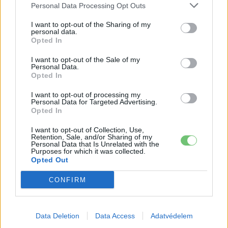
Personal Data Processing Opt Outs
I want to opt-out of the Sharing of my
personal data.
Opted In
I want to opt-out of the Sale of my
Personal Data.
Opted In
Elektromos autó
I want to opt-out of processing my
Megkezdődött az autonóm Volkswagen
Personal Data for Targeted Advertising.
ID. Buzz AD gyártása
Opted In
Kovács Kata
-
2026-03-07
1 hozzászólás
I want to opt-out of Collection, Use,
Retention, Sale, and/or Sharing of my
Personal Data that Is Unrelated with the
Purposes for which it was collected.
Opted Out
CONFIRM
Data Deletion
Data Access
Adatvédelem