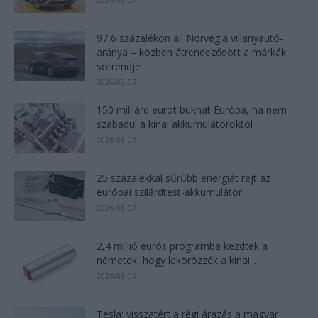
97,6 százalékon áll Norvégia villanyautó-
aránya – közben átrendeződött a márkák
sorrendje
2026-08-07
150 milliárd eurót bukhat Európa, ha nem
szabadul a kínai akkumulátoroktól
2026-08-07
25 százalékkal sűrűbb energiát rejt az
európai szilárdtest-akkumulátor
2026-08-07
2,4 millió eurós programba kezdtek a
németek, hogy lekörözzék a kínai...
2026-08-07
Tesla: visszatért a régi árazás a magyar