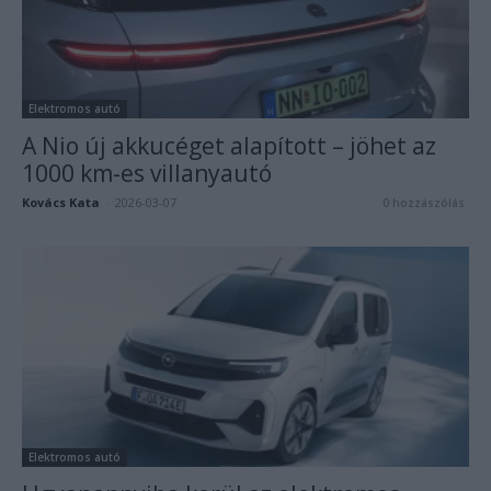
Elektromos autó
A Nio új akkucéget alapított – jöhet az
1000 km-es villanyautó
Kovács Kata
-
2026-03-07
0 hozzászólás
Elektromos autó