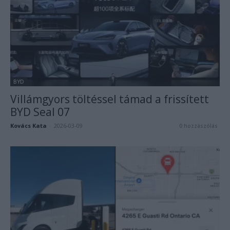
BYD
Villámgyors töltéssel támad a frissített
BYD Seal 07
Kovács Kata
-
2026-03-09
0 hozzászólás