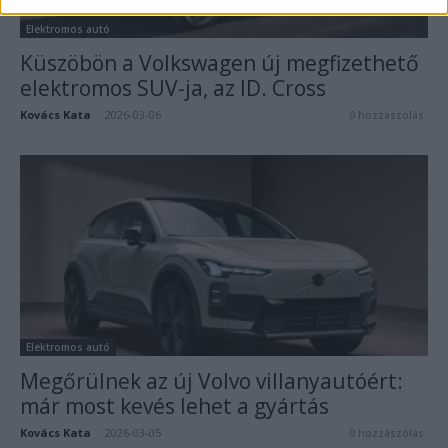
Elektromos autó
Küszöbön a Volkswagen új megfizethető
elektromos SUV-ja, az ID. Cross
Kovács Kata
-
2026-03-06
0 hozzászólás
Elektromos autó
Megőrülnek az új Volvo villanyautóért:
már most kevés lehet a gyártás
Kovács Kata
-
2026-03-05
0 hozzászólás