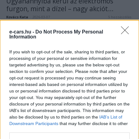
Ugyanannyiba kerül az elektromos
furgon, mint a dízel – nagy akciót...
Kovács Kata
-
2026-03-07
5 hozzászólás
e-cars.hu -
Do Not Process My Personal
Information
If you wish to opt-out of the sale, sharing to third parties, or
processing of your personal or sensitive information for
targeted advertising by us, please use the below opt-out
section to confirm your selection. Please note that after your
opt-out request is processed you may continue seeing
interest-based ads based on personal information utilized by
BMW
us or personal information disclosed to third parties prior to
your opt-out. You may separately opt-out of the further
Végső teszten járt a BMW i3
disclosure of your personal information by third parties on the
Svédországban – közeleg a bemutató
IAB’s list of downstream participants. This information may
Kovács Kata
-
2026-03-07
0 hozzászólás
also be disclosed by us to third parties on the
IAB’s List of
Downstream Participants
that may further disclose it to other
third parties.