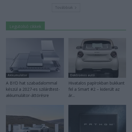
Továbbiak
Legutolsó cikkek
Akkumulátor
Elektromos autó
A BYD hat szabadalommal
Hivatalos papírokban bukkant
készül a 2027-es szilárdtest-
fel a Smart #2 – kiderült az
akkumulátor-áttörésre
ár...