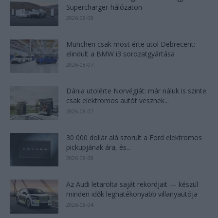
Supercharger-hálózaton
2026-08-08
München csak most érte utol Debrecent:
elindult a BMW i3 sorozatgyártása
2026-08-07
Dánia utolérte Norvégiát: már náluk is szinte
csak elektromos autót vesznek...
2026-08-07
30 000 dollár alá szorult a Ford elektromos
pickupjának ára, és...
2026-08-08
Az Audi letarolta saját rekordjait — készül
minden idők leghatékonyabb villanyautója
2026-08-04