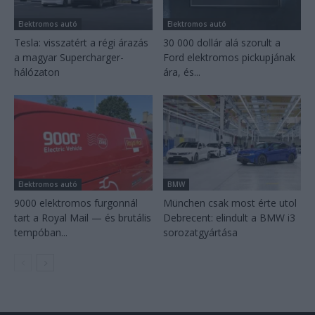
Elektromos autó
Elektromos autó
Tesla: visszatért a régi árazás
30 000 dollár alá szorult a
a magyar Supercharger-
Ford elektromos pickupjának
hálózaton
ára, és...
Elektromos autó
BMW
9000 elektromos furgonnál
München csak most érte utol
tart a Royal Mail — és brutális
Debrecent: elindult a BMW i3
tempóban...
sorozatgyártása