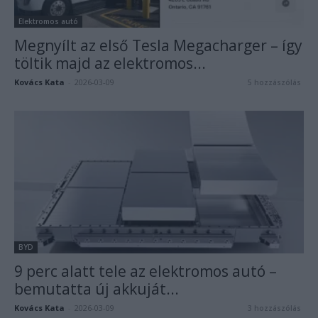
Elektromos autó
Megnyílt az első Tesla Megacharger – így
töltik majd az elektromos...
Kovács Kata
-
2026-03-09
5 hozzászólás
BYD
9 perc alatt tele az elektromos autó –
bemutatta új akkuját...
Kovács Kata
-
2026-03-09
3 hozzászólás