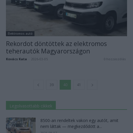
Elektromos autó
Rekordot döntöttek az elektromos
teherautók Magyarországon
Kovács Kata
-
2026-03-05
0 hozzászólás
39
40
41
Legolvasottabb cikkek
8500-an rendeltek vakon egy autót, amit
nem láttak — megkezdődött a...
2026-08-07