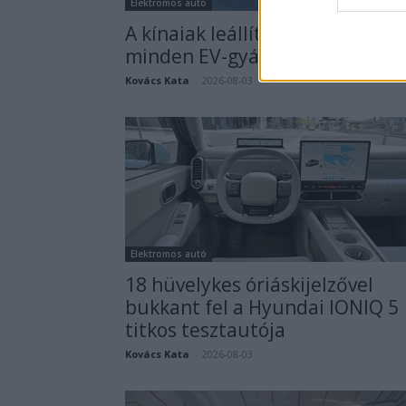
Elektromos autó
A kínaiak leállítják, amit két év
minden EV-gyártó imádott
Kovács Kata
-
2026-08-03
Elektromos autó
18 hüvelykes óriáskijelzővel
bukkant fel a Hyundai IONIQ 5
titkos tesztautója
Kovács Kata
-
2026-08-03