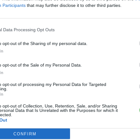
Participants
that may further disclose it to other third parties.
l Data Processing Opt Outs
E
o opt-out of the Sharing of my personal data.
Elektromos autó
Kí
In
t:
A Volkswagen bedobta azt a
sz
le
.
lapot Kínában, amivel a helyi EV-
o opt-out of the Sale of my Personal Data.
el
gyártókat...
In
0
Kovács Kata
-
2026-08-04
0
to opt-out of processing my Personal Data for Targeted
ing.
In
o opt-out of Collection, Use, Retention, Sale, and/or Sharing
E
ersonal Data that Is Unrelated with the Purposes for which it
9 
lected.
ki
Out
ez
a..
CONFIRM