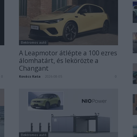
Elektromos autó
A Leapmotor átlépte a 100 ezres
álomhatárt, és lekörözte a
Changant
Kovács Kata
-
2026-08-05
0
0
Elektromos autó