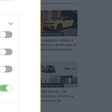
Legutolsó cikkek
lektromos autó
Elektromos autó
na szigorú határt
A Leapmotor átlépte a
abott: legfeljebb 5%
100 ezres álomhatárt, és
het a hiba az
lekörözte a Changant
ektromos...
lektromos autó
Elektromos autó
perc töltés, 450
4000 állomás, 108
lométer hatótáv –
másodperc: itt a Nio új
zel indulhat harcba
csererekordja
.