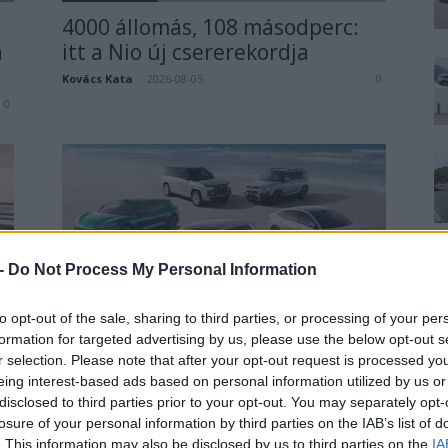
4000 állomás, 108 másodperc:
a
itt a Nio új csererekordja
Kovács Kata
-
2026-08-05
0
0
 -
Do Not Process My Personal Information
BYD
to opt-out of the sale, sharing to third parties, or processing of your per
it
124%-kal nőtt a BYD exportja —
formation for targeted advertising by us, please use the below opt-out s
ez lehet az ok, amiért...
r selection. Please note that after your opt-out request is processed y
Kovács Kata
-
2026-08-04
eing interest-based ads based on personal information utilized by us or
0
disclosed to third parties prior to your opt-out. You may separately opt-
0
losure of your personal information by third parties on the IAB’s list of
. This information may also be disclosed by us to third parties on the
IA