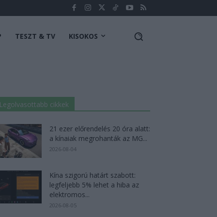
P
TESZT & TV
KISOKOS
Legolvasottabb cikkek
21 ezer előrendelés 20 óra alatt:
a kínaiak megrohanták az MG...
2026-08-04
Kína szigorú határt szabott:
legfeljebb 5% lehet a hiba az
elektromos...
2026-08-05