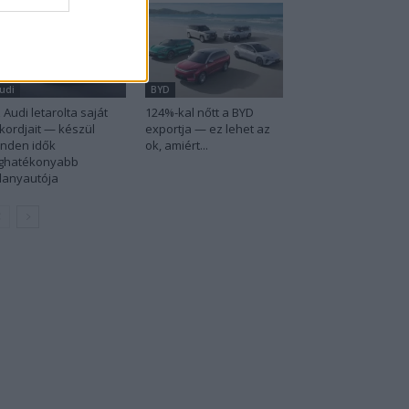
udi
BYD
 Audi letarolta saját
124%-kal nőtt a BYD
kordjait — készül
exportja — ez lehet az
nden idők
ok, amiért...
eghatékonyabb
llanyautója