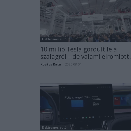
Elektromos autó
10 millió Tesla gördült le a
szalagról – de valami elromlott.
Kovács Kata
-
2026-08-01
Elektromos autó