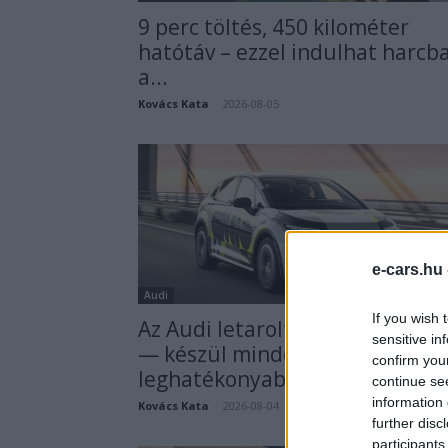
9 perc töltés, 450 kilométer
hatótáv – ezzel indulhat harcb
a...
Kovács Kata
-
2026-08-05
e-cars.hu
Audi
If you wish 
Az Audi letarolta saját rekordja
sensitive in
— készül minden idők
confirm you
leghatékonyabb villanyautója
continue se
information 
Kovács Kata
-
2026-08-04
further disc
participants