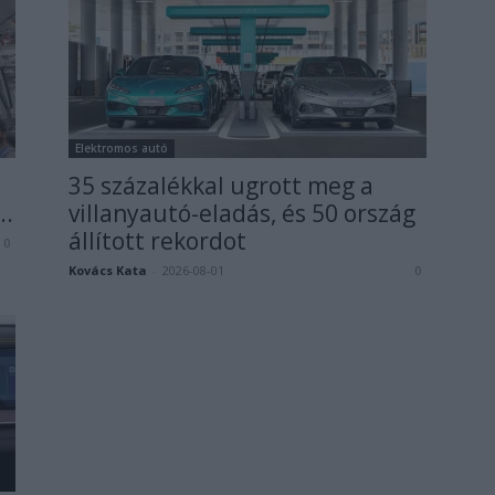
Elektromos autó
35 százalékkal ugrott meg a
..
villanyautó-eladás, és 50 ország
állított rekordot
0
Kovács Kata
-
2026-08-01
0