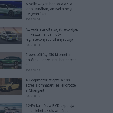
A Volkswagen bedobta azt a
lapot Kínában, amivel a helyi
EV-gyártókat...
2026-08-04
Az Audi letarolta saját rekordjait
— készül minden idők
leghatékonyabb villanyautója
2026-08-04
9 perc töltés, 450 kilométer
hatótáv – ezzel indulhat harcba
a...
2026-08-05
A Leapmotor átlépte a 100
ezres álomhatárt, és lekörözte
a Changant
2026-08-05
124%-kal nőtt a BYD exportja
— ez lehet az ok, amiért...