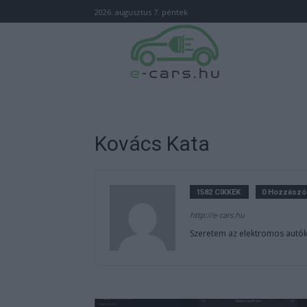
2026. augusztus 7. péntek
Kovács Kata
1582 CIKKEK
0 Hozzászó
http://e-cars.hu
Szeretem az elektromos autók