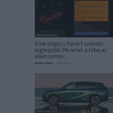
Elektromos autó
Kína szigorú határt szabott:
legfeljebb 5% lehet a hiba az
elektromos...
Kovács Kata
-
2026-08-05
Elektromos autó