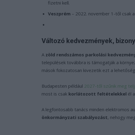
fizetni kell.
Veszprém
– 2022. november 1-től csak a 
Változó kedvezmények, bizonyt
A
zöld rendszámos parkolási kedvezmén
települések továbbra is támogatják a környe
mások fokozatosan kivezetik ezt a lehetőség
Budapesten például
2027-től szűnik meg tel
most is csak
korlátozott feltételekkel
él a
A legfontosabb tanács minden elektromos a
önkormányzati szabályozást
, nehogy meg