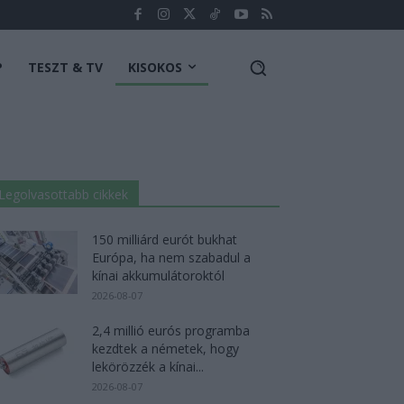
P
TESZT & TV
KISOKOS
Legolvasottabb cikkek
150 milliárd eurót bukhat
Európa, ha nem szabadul a
kínai akkumulátoroktól
2026-08-07
2,4 millió eurós programba
kezdtek a németek, hogy
lekörözzék a kínai...
2026-08-07