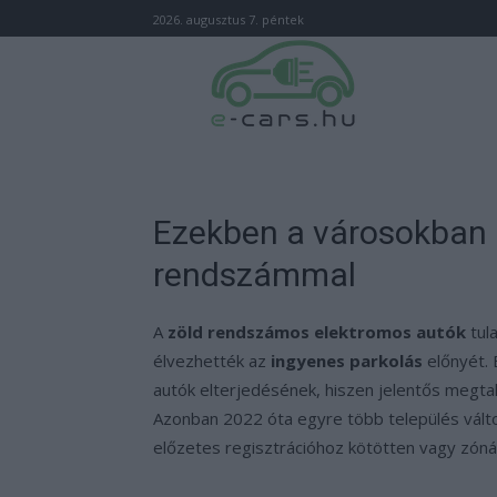
2026. augusztus 7. péntek
Ezekben a városokban 
rendszámmal
A
zöld rendszámos elektromos autók
tul
élvezhették az
ingyenes parkolás
előnyét. 
autók elterjedésének, hiszen jelentős megtak
Azonban 2022 óta egyre több település válto
előzetes regisztrációhoz kötötten vagy zónán