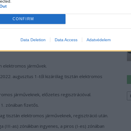
lected.
Out
ljes körű, hanem
regisztrációhoz, zónákhoz vagy
CONFIRM
g, a parkolás kezdetét fel kell tüntetni.
Data Deletion
Data Access
Adatvédelem
egisztrált, tisztán elektromos autóval rendelkező helyi
án elektromos járművek.
 2022. augusztus 1-től kizárólag tisztán elektromos
Ke
ktromos járműveknek, előzetes regisztrációval.
a
sz
 1. zónában fizetős.
ag tisztán elektromos járműveknek, regisztráció után.
ga (III-as) zónákban ingyenes, a piros (I-es) zónában