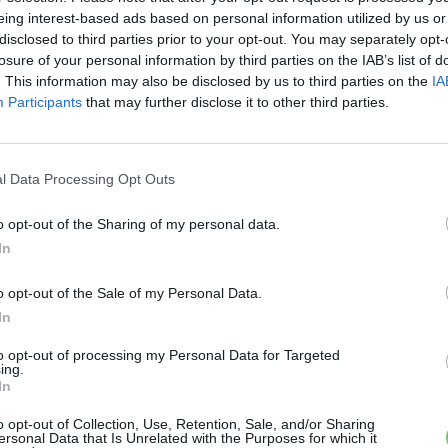
eing interest-based ads based on personal information utilized by us or
disclosed to third parties prior to your opt-out. You may separately opt-
losure of your personal information by third parties on the IAB’s list of
. This information may also be disclosed by us to third parties on the
IA
Participants
that may further disclose it to other third parties.
l Data Processing Opt Outs
o opt-out of the Sharing of my personal data.
In
o opt-out of the Sale of my Personal Data.
In
to opt-out of processing my Personal Data for Targeted
ing.
In
 az ingyenes parkolás
zöld
o opt-out of Collection, Use, Retention, Sale, and/or Sharing
ersonal Data that Is Unrelated with the Purposes for which it