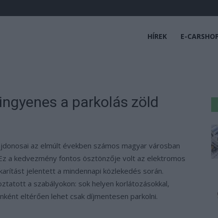
HÍREK
E-CARSHO
ingyenes a parkolás zöld
ajdonosai az elmúlt években számos magyar városban
Ez a kedvezmény fontos ösztönzője volt az elektromos
arítást jelentett a mindennapi közlekedés során.
ztatott a szabályokon: sok helyen korlátozásokkal,
ként eltérően lehet csak díjmentesen parkolni.