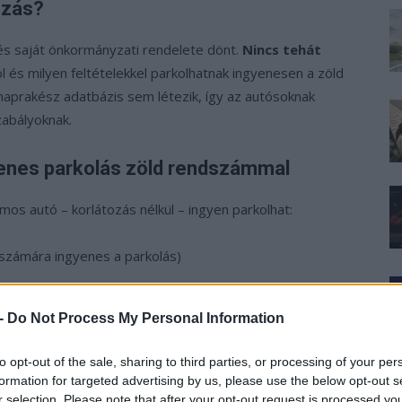
ozás?
és saját önkormányzati rendelete dönt.
Nincs tehát
l és milyen feltételekkel parkolhatnak ingyenesen a zöld
aprakész adatbázis sem létezik, így az autósoknak
zabályoknak.
gyenes parkolás zöld rendszámmal
os autó – korlátozás nélkül – ingyen parkolhat:
számára ingyenes a parkolás)
. kerület Alíz utca – privát utca –, illetve a Normafa
27. január 1-től megszűnik a kedvezmény)
 -
Do Not Process My Personal Information
to opt-out of the sale, sharing to third parties, or processing of your per
formation for targeted advertising by us, please use the below opt-out s
r selection. Please note that after your opt-out request is processed y