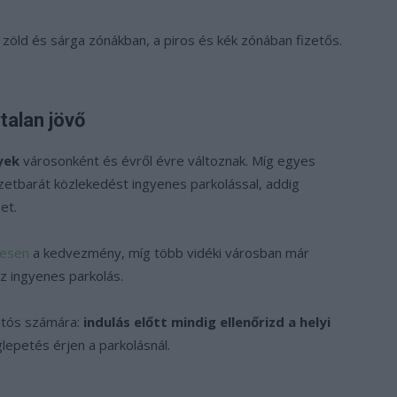
zöld és sárga zónákban, a piros és kék zónában fizetős.
alan jövő
yek
városonként és évről évre változnak. Míg egyes
zetbarát közlekedést ingyenes parkolással, addig
et.
jesen
a kedvezmény, míg több vidéki városban már
z ingyenes parkolás.
utós számára:
indulás előtt mindig ellenőrizd a helyi
lepetés érjen a parkolásnál.