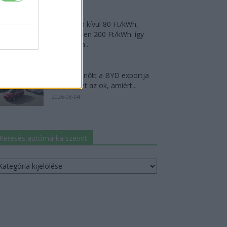
2026-08-05
Csúcsidőn kívül 80 Ft/kWh,
csúcsidőben 200 Ft/kWh: így
alakul át a...
2026-08-02
124%-kal nőtt a BYD exportja
— ez lehet az ok, amiért...
2026-08-04
Keresés autómárka szerint
resés
utómárka
erint