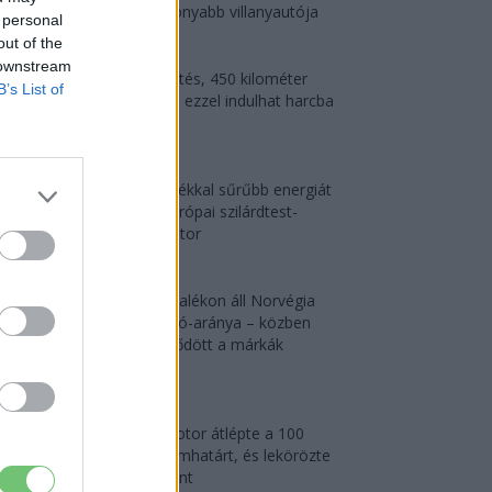
leghatékonyabb villanyautója
 personal
2026-08-04
out of the
 downstream
9 perc töltés, 450 kilométer
B’s List of
hatótáv – ezzel indulhat harcba
a...
2026-08-05
25 százalékkal sűrűbb energiát
rejt az európai szilárdtest-
akkumulátor
2026-08-07
97,6 százalékon áll Norvégia
villanyautó-aránya – közben
átrendeződött a márkák
sorrendje
2026-08-07
A Leapmotor átlépte a 100
ezres álomhatárt, és lekörözte
a Changant