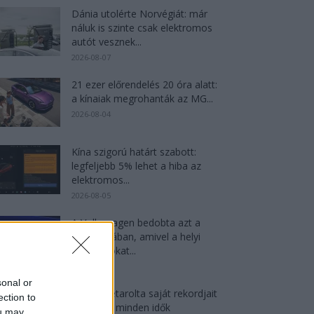
Dánia utolérte Norvégiát: már
náluk is szinte csak elektromos
autót vesznek...
2026-08-07
21 ezer előrendelés 20 óra alatt:
a kínaiak megrohanták az MG...
2026-08-04
Kína szigorú határt szabott:
legfeljebb 5% lehet a hiba az
elektromos...
2026-08-05
A Volkswagen bedobta azt a
lapot Kínában, amivel a helyi
EV-gyártókat...
2026-08-04
sonal or
Az Audi letarolta saját rekordjait
ection to
— készül minden idők
ou may