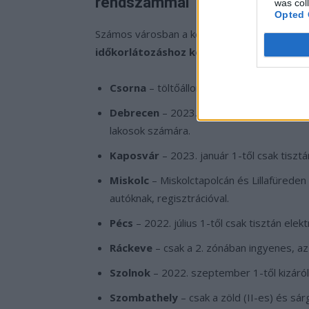
rendszámmal
was col
Opted 
Számos városban a kedvezmény már nem te
időkorlátozáshoz kötött
.
Csorna
– töltőállomásoknál maximum 2 órái
Debrecen
– 2023. január 1-től kizárólag r
lakosok számára.
Kaposvár
– 2023. január 1-től csak tiszt
Miskolc
– Miskolctapolcán és Lillafüreden
autóknak, regisztrációval.
Pécs
– 2022. július 1-től csak tisztán ele
Ráckeve
– csak a 2. zónában ingyenes, az
Szolnok
– 2022. szeptember 1-től kizáról
Szombathely
– csak a zöld (II-es) és sár