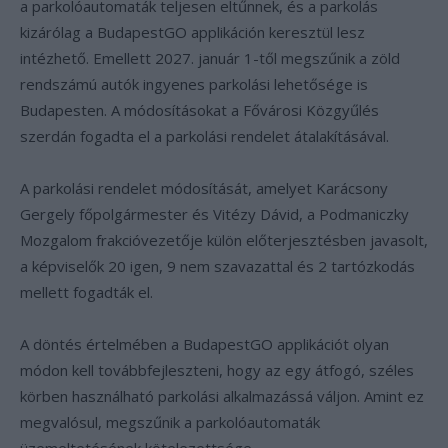
a parkolóautomaták teljesen eltűnnek, és a parkolás
kizárólag a BudapestGO applikáción keresztül lesz
intézhető. Emellett 2027. január 1-től megszűnik a zöld
rendszámú autók ingyenes parkolási lehetősége is
Budapesten. A módosításokat a Fővárosi Közgyűlés
szerdán fogadta el a parkolási rendelet átalakításával.
A parkolási rendelet módosítását, amelyet Karácsony
Gergely főpolgármester és Vitézy Dávid, a Podmaniczky
Mozgalom frakcióvezetője külön előterjesztésben javasolt,
a képviselők 20 igen, 9 nem szavazattal és 2 tartózkodás
mellett fogadták el.
A döntés értelmében a BudapestGO applikációt olyan
módon kell továbbfejleszteni, hogy az egy átfogó, széles
körben használható parkolási alkalmazássá váljon. Amint ez
megvalósul, megszűnik a parkolóautomaták