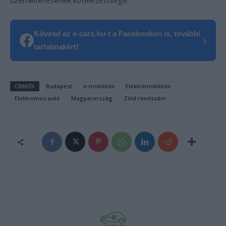
üzemeltetésének kötelezettsége.
Kövesd az e-cars.hu-t a Facebookon is, további
›
tartalmakért!
CÍMKÉK
Budapest
e-mobilitás
Elektromobilitás
Elektromos autó
Magyarország
Zöld rendszám