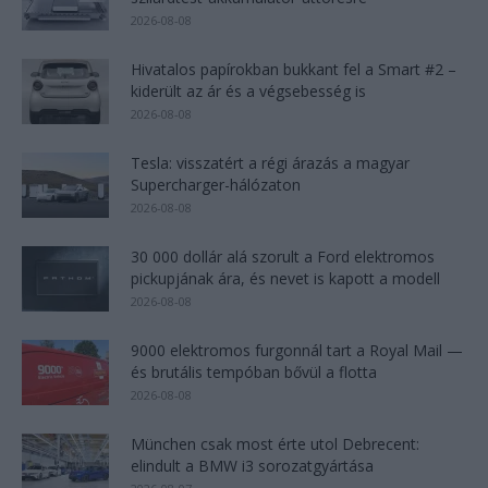
2026-08-08
Hivatalos papírokban bukkant fel a Smart #2 –
kiderült az ár és a végsebesség is
2026-08-08
Tesla: visszatért a régi árazás a magyar
Supercharger-hálózaton
2026-08-08
30 000 dollár alá szorult a Ford elektromos
pickupjának ára, és nevet is kapott a modell
2026-08-08
9000 elektromos furgonnál tart a Royal Mail —
és brutális tempóban bővül a flotta
2026-08-08
München csak most érte utol Debrecent:
elindult a BMW i3 sorozatgyártása