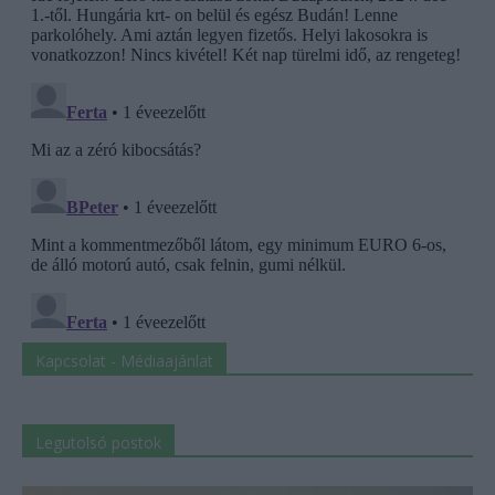
Kapcsolat - Médiaajánlat
Legutolsó postok