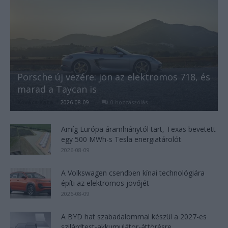
Porsche új vezére: jön az elektromos 718, és
marad a Taycan is
Kovács Kata
-
2026-08-09
0 hozzászólás
Amíg Európa áramhiánytól tart, Texas bevetett
egy 500 MWh-s Tesla energiatárolót
2026-08-09
A Volkswagen csendben kínai technológiára
építi az elektromos jövőjét
2026-08-09
A BYD hat szabadalommal készül a 2027-es
szilárdtest-akkumulátor-áttörésre