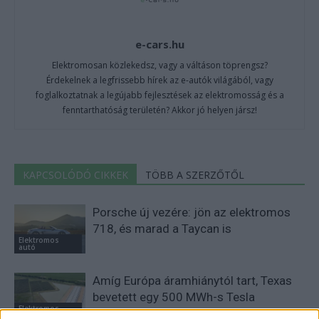
e-cars.hu
Elektromosan közlekedsz, vagy a váltáson töprengsz?
Érdekelnek a legfrissebb hírek az e-autók világából, vagy
foglalkoztatnak a legújabb fejlesztések az elektromosság és a
fenntarthatóság területén? Akkor jó helyen jársz!
KAPCSOLÓDÓ CIKKEK
TÖBB A SZERZŐTŐL
Porsche új vezére: jön az elektromos
718, és marad a Taycan is
Elektromos
autó
Amíg Európa áramhiánytól tart, Texas
bevetett egy 500 MWh-s Tesla
Elektromos
energiatárolót
autó