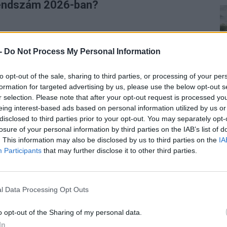
 rendszám 2026-ban?
n
 -
Do Not Process My Personal Information
számos magyar városban
– köztük Budapesten is –
fővárosban jelentős megtakarítást jelenthet. Fontos
to opt-out of the sale, sharing to third parties, or processing of your per
Budapesten
megszűnik
az általános ingyenes
formation for targeted advertising by us, please use the below opt-out s
vábbra is biztosítja ezt az előnyt, például Eger,
r selection. Please note that after your opt-out request is processed y
eing interest-based ads based on personal information utilized by us or
disclosed to third parties prior to your opt-out. You may separately opt-
losure of your personal information by third parties on the IAB’s list of
. This information may also be disclosed by us to third parties on the
IA
Participants
that may further disclose it to other third parties.
ben is mentesülnek a
gépjárműadó és a
öltségcsökkentést jelent, főleg azok számára, akik
l Data Processing Opt Outs
k
o opt-out of the Sharing of my personal data.
In