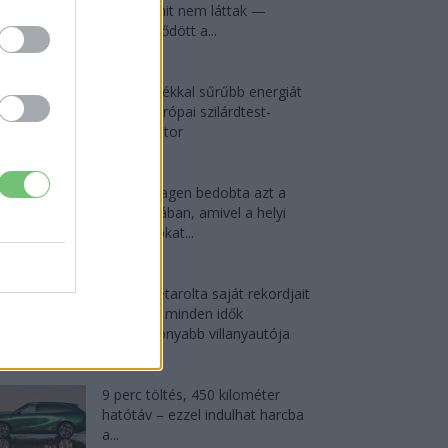
autót, amit nem láttak —
megkezdődött a...
2026-08-07
25 százalékkal sűrűbb energiát
rejt az európai szilárdtest-
akkumulátor
2026-08-07
A Volkswagen bedobta azt a
lapot Kínában, amivel a helyi
EV-gyártókat...
2026-08-04
Az Audi letarolta saját rekordjait
— készül minden idők
leghatékonyabb villanyautója
2026-08-04
9 perc töltés, 450 kilométer
hatótáv – ezzel indulhat harcba
a...