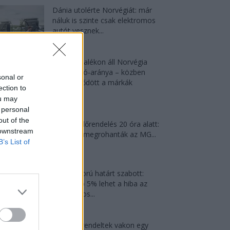
Dánia utolérte Norvégiát: már
náluk is szinte csak elektromos
autót vesznek...
2026-08-07
97,6 százalékon áll Norvégia
villanyautó-aránya – közben
sonal or
átrendeződött a márkák
ection to
sorrendje
ou may
2026-08-07
 personal
out of the
21 ezer előrendelés 20 óra alatt:
 downstream
a kínaiak megrohanták az MG...
B’s List of
2026-08-04
Kína szigorú határt szabott:
legfeljebb 5% lehet a hiba az
elektromos...
2026-08-05
8500-an rendeltek vakon egy