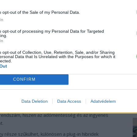
nem a fenntarthatósági szemlélet szimbóluma is. Egyre
o opt-out of the Sale of my Personal Data.
ialakítását, ahol a zöld rendszámos járművek
In
to opt-out of processing my Personal Data for Targeted
ing.
In
mcsak költségmegtakarítást jelentenek,
o opt-out of Collection, Use, Retention, Sale, and/or Sharing
ersonal Data that Is Unrelated with the Purposes for which it
rnyezettudatosság ma már a vállalati kommunikáció
lected.
Out
CONFIRM
n
.
Data Deletion
Data Access
Adatvédelem
d rendszám, hiszen az adómentesség és az ingyenes
t.
része szűkülhet, különösen a plug-in hibridek