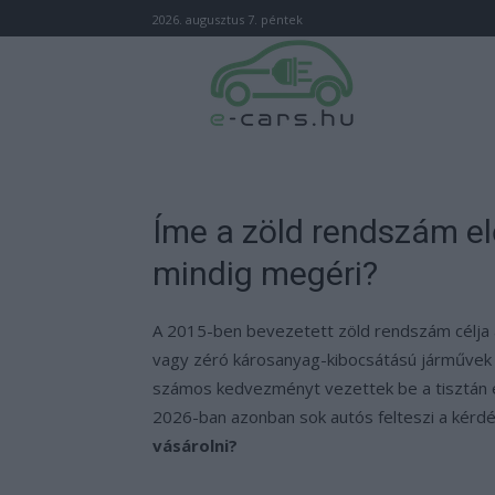
2026. augusztus 7. péntek
Íme a zöld rendszám e
mindig megéri?
A 2015-ben bevezetett zöld rendszám célja 
vagy zéró károsanyag-kibocsátású járművek 
számos kedvezményt vezettek be a tisztán e
2026-ban azonban sok autós felteszi a kérd
vásárolni?