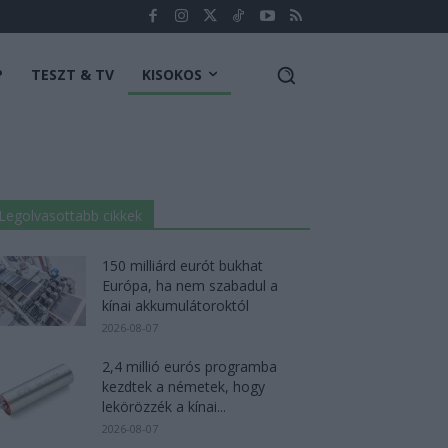
P
TESZT & TV
KISOKOS
Legolvasottabb cikkek
150 milliárd eurót bukhat
Európa, ha nem szabadul a
kínai akkumulátoroktól
2026-08-07
2,4 millió eurós programba
kezdtek a németek, hogy
lekörözzék a kínai...
2026-08-07