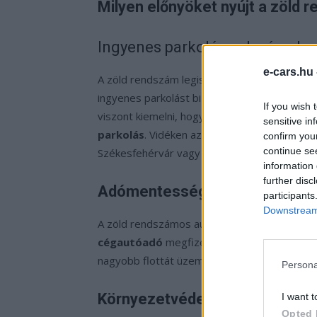
Milyen előnyöket nyújt a zöld
Ingyenes parkolás sok városba
e-cars.hu
A zöld rendszám legismertebb előnye, hogy
ingyenes parkolást biztosít. Ez különösen a 
If you wish 
viszont kiemelni, hogy
2027. január 1-től 
sensitive in
parkolás
. Vidéken azonban több település to
confirm you
continue se
Székesfehérvár vagy Vác.
information 
further disc
Adómentesség
participants
Downstream 
A zöld rendszámos autók tulajdonosai 2026-
cégautóadó
megfizetése alól. Ez jelentős k
nagyobb flottát üzemeltetnek.
Persona
Környezetvédelmi szemponto
I want t
Opted 