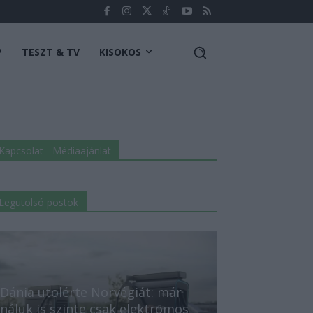
P
TESZT & TV
KISOKOS
Kapcsolat - Médiaajánlat
Legutolsó postok
Dánia utolérte Norvégiát: már
náluk is szinte csak elektromos