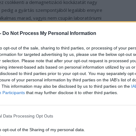
ez csökkenti a demagnetizáció kockázatát nagy
 pedig a gyártás szempontjából legalább ennyire
 alkalmas marad, vagyis nem csupán laboratóriumi
 -
Do Not Process My Personal Information
n?
to opt-out of the sale, sharing to third parties, or processing of your per
formation for targeted advertising by us, please use the below opt-out s
demes viszonyítási pontot keresni — ez a forrásból
r selection. Please note that after your opt-out request is processed y
legtöbb sorozatgyártású villanyautó-hajtás
eing interest-based ads based on personal information utilized by us or
között mozog, és még a piac csúcskategóriás
disclosed to third parties prior to your opt-out. You may separately opt-
 motorjai)
is jellemzően a 9–10 kW/kg körüli sávban
losure of your personal information by third parties on the IAB’s list of
. This information may also be disclosed by us to third parties on the
IA
ól két-háromszorosa még a ma elérhető legjobb
Participants
that may further disclose it to other third parties.
ghoz képest pedig akár négy-ötszörös ugrást jelenthet.
 bejelentés, és a teljesítménysűrűség attól is függ,
egységet mérjük — független mérési adatok hiányában
l Data Processing Opt Outs
tszik, hogy ha az érték a valós használatban is megáll, az
és.
o opt-out of the Sharing of my personal data.