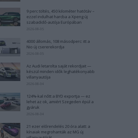
9 perc töltés, 450 kilométer hatótáv –
ezzel indulhat harcba a Xpeng új
szabadidő-autója Európában
2026-08-05
4000 állomás, 108 másodperc: itt a
Nio új csererekordja
2026-08-05
Az Audi letarolta saját rekordjait —
készül minden idők leghatékonyabb
villanyautója
2026-08-04
124%-kal nőtt a BYD exportja — ez
lehet az ok, amiért Szegeden épül a
gyáruk
2026-08-04
21 ezer előrendelés 20 óra alatt: a
kínaiak megrohanták az MG új
villanyautóját