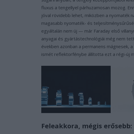
fluxus a tengellyel párhuzamosan mozog. En
jóval rövidebb lehet, miközben a nyomaték n
magasabb nyomaték- és teljesítménysűrűség
egyáltalán nem új — már Faraday első villa
anyagai és gyártástechnológiái még nem tett
években azonban a permanens mágnesek, a te
ismét reflektorfénybe állította ezt a régi-új 
Feleakkora, mégis erősebb: 