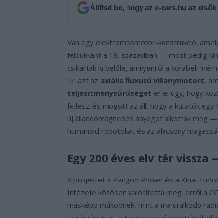
Állítsd be, hogy az e-cars.hu az elsők
Van egy elektromosmotor-konstrukció, amely 
felbukkant a 19. században — most pedig kínai
csikartak ki belőle, amilyenről a korabeli mé
be
azt az
axiális fluxusú villanymotort
, a
teljesítménysűrűséget
ér el úgy, hogy kö
fejlesztés mögött az áll, hogy a kutatók egy
új állandómágneses anyagot alkottak meg — 
humanoid robotokat és az alacsony magasságb
Egy 200 éves elv tér vissz
A projektet a Pangoo Power és a Kínai Tu
Intézete közösen valósította meg, erről a CC
másképp működnek, mint a ma uralkodó radiál
sugárirányban, a tengely középpontjából kifel