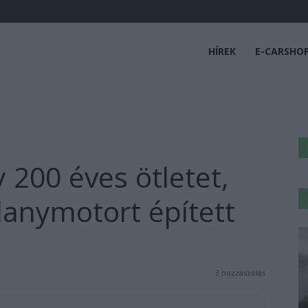
HÍREK
E-CARSHO
y 200 éves ötletet,
llanymotort épített
3 hozzászólás