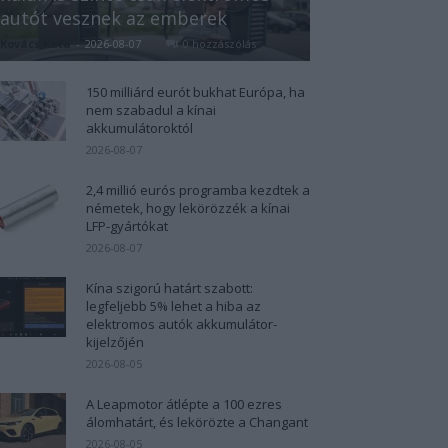
autót vesznek az emberek
Kovács Kata
-
2026-08-07
0 hozzászólás
150 milliárd eurót bukhat Európa, ha
nem szabadul a kínai
akkumulátoroktól
2026-08-07
2,4 millió eurós programba kezdtek a
németek, hogy lekörözzék a kínai
LFP-gyártókat
2026-08-07
Kína szigorú határt szabott:
legfeljebb 5% lehet a hiba az
elektromos autók akkumulátor-
kijelzőjén
2026-08-05
A Leapmotor átlépte a 100 ezres
álomhatárt, és lekörözte a Changant
2026-08-05