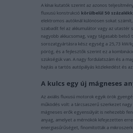
A kínai kutatók szerint az azonos teljesítmé
fluxusú konstrukció
körülbelül 50 százalék
elektromos autóknál különösen sokat számít
szabadít fel az akkumulátor vagy az utasté
nagyobb akkucsomag, vagy tágasabb belső tér
sorozatgyártásra kész egység a 25,73 kW/kg
pörög, és a fejlesztők szerint ez a kombinác
szükségük van. A nagy fordulatszám és a ma
hajtás a tartós autópályás közlekedést és az i
A kulcs egy új mágneses a
Az axiális fluxusú motorok egyik örök gyengé
működés volt: a tárcsaszerű szerkezet nagy
mágneses erők egyensúlyát is nehezebb fenn
anyag, amelyet a mérnökök kifejezetten erre
energiasűrűséget, finomították a mikroszerk