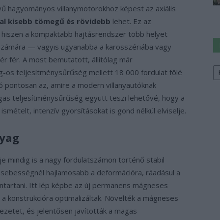
nyű hagyományos villanymotorokhoz képest az axiális
kal kisebb tömegű és rövidebb
lehet. Ez az
, hiszen a kompaktabb hajtásrendszer több helyet
r számára — vagyis ugyanabba a karosszériába vagy
 fér. A most bemutatott, állítólag már
Ke
-os teljesítménysűrűség mellett 18 000 fordulat fölé
a
sz
ió pontosan az, amire a modern villanyautóknak
gas teljesítménysűrűség együtt teszi lehetővé, hogy a
smételt, intenzív gyorsításokat is gond nélkül elviselje.
nyag
je mindig is a nagy fordulatszámon történő stabil
 sebességnél hajlamosabb a deformációra, ráadásul a
tartani. Itt lép képbe az új permanens mágneses
 a konstrukcióra optimalizáltak. Növelték a mágneses
ezetet, és jelentősen javították a magas