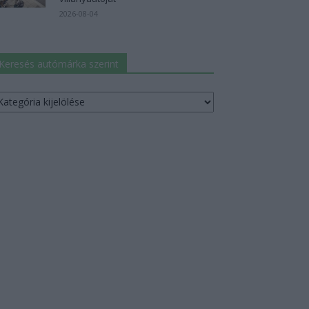
2026-08-04
Keresés autómárka szerint
resés
utómárka
erint