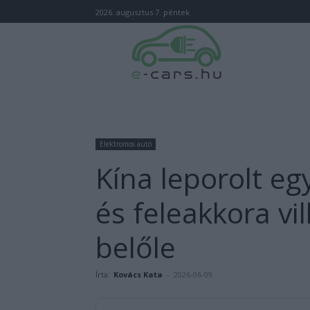
2026. augusztus 7. péntek
Elektromos autó
Kína leporolt eg
és feleakkora vi
belőle
Írta:
Kovács Kata
-
2026-06-09