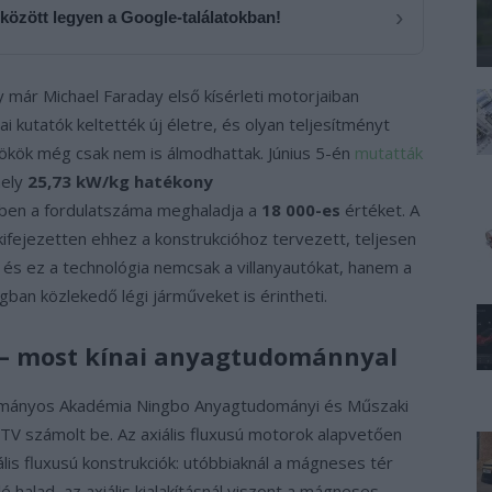
›
 között legyen a Google-találatokban!
már Michael Faraday első kísérleti motorjaiban
 kutatók keltették új életre, és olyan teljesítményt
rnökök még csak nem is álmodhattak. Június 5-én
mutatták
mely
25,73 kW/kg hatékony
zben a fordulatszáma meghaladja a
18 000-es
értéket. A
 kifejezetten ehhez a konstrukcióhoz tervezett, teljesen
és ez a technológia nemcsak a villanyautókat, hanem a
an közlekedő légi járműveket is érintheti.
a — most kínai anyagtudománnyal
dományos Akadémia Ningbo Anyagtudományi és Műszaki
TV számolt be. Az axiális fluxusú motorok alapvetően
is fluxusú konstrukciók: utóbbiaknál a mágneses tér
é halad, az axiális kialakításnál viszont a mágneses