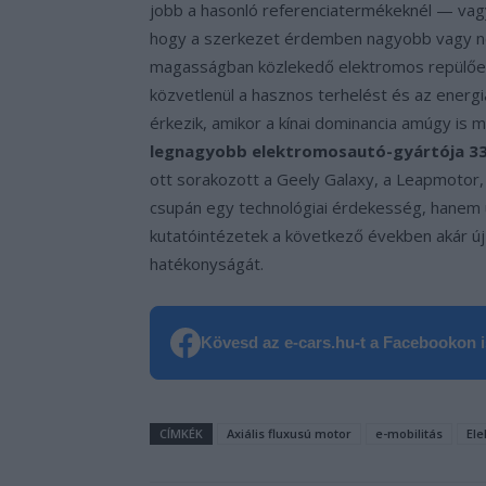
jobb a hasonló referenciatermékeknél — vagyi
hogy a szerkezet érdemben nagyobb vagy ne
magasságban közlekedő elektromos repülőe
közvetlenül a hasznos terhelést és az energ
érkezik, amikor a kínai dominancia amúgy is
legnagyobb elektromosautó-gyártója 3
ott sorakozott a Geely Galaxy, a Leapmotor, 
csupán egy technológiai érdekesség, hanem új
kutatóintézetek a következő években akár új 
hatékonyságát.
Kövesd az e-cars.hu-t a Facebookon is
CÍMKÉK
Axiális fluxusú motor
e-mobilitás
Ele