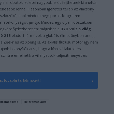
s a robotok ízületei nagyobb erőt fejthetnek ki anélkül,
hezebb lenne. Hasonlóan ígéretes terep az alacsony
szközöké, ahol minden megspórolt kilogramm
iahatékonyságot javítja. Mindez egy olyan időszakban
 megkérdőjelezhetetlen: májusban a
BYD volt a világ
30 215
eladott járművel, a globális élmezőnyben pedig
a Zeekr és az Xpeng is. Az axiális fluxusú motor így nem
abb bizonyíték arra, hogy a kínai vállalatok és
szintre emelhetik a villanyautók teljesítményét és
›
, további tartalmakért!
ktromobilitás
Elektromos autó