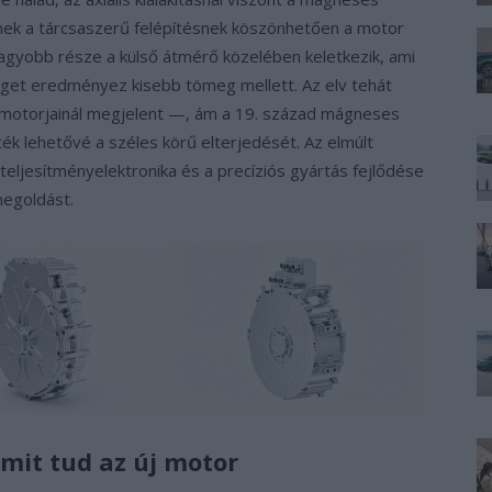
nek a tárcsaszerű felépítésnek köszönhetően a motor
agyobb része a külső átmérő közelében keletkezik, ami
et eredményez kisebb tömeg mellett. Az elv tehát
nymotorjainál megjelent —, ám a 19. század mágneses
ék lehetővé a széles körű elterjedését. Az elmúlt
ljesítményelektronika és a precíziós gyártás fejlődése
megoldást.
mit tud az új motor