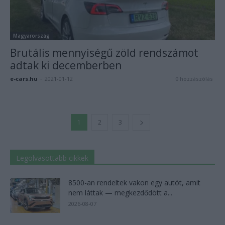
Magyarország
Brutális mennyiségű zöld rendszámot
adtak ki decemberben
e-cars.hu
-
2021-01-12
0 hozzászólás
1
2
3
Legolvasottabb cikkek
8500-an rendeltek vakon egy autót, amit
nem láttak — megkezdődött a...
2026-08-07