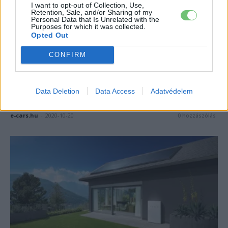
I want to opt-out of Collection, Use,
Retention, Sale, and/or Sharing of my
Personal Data that Is Unrelated with the
Purposes for which it was collected.
Opted Out
CONFIRM
Magyarország
Jövő nyáron indulhat a háztartási
napelemes rendszerek új támogatási
Data Deletion
Data Access
Adatvédelem
programja
e-cars.hu
-
2020-10-20
0 hozzászólás