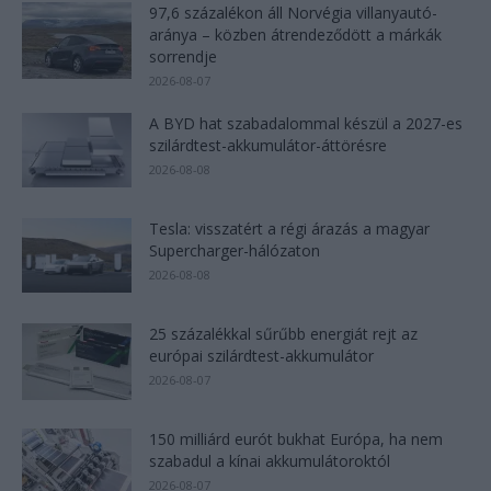
97,6 százalékon áll Norvégia villanyautó-
aránya – közben átrendeződött a márkák
sorrendje
2026-08-07
A BYD hat szabadalommal készül a 2027-es
szilárdtest-akkumulátor-áttörésre
2026-08-08
Tesla: visszatért a régi árazás a magyar
Supercharger-hálózaton
2026-08-08
25 százalékkal sűrűbb energiát rejt az
európai szilárdtest-akkumulátor
2026-08-07
150 milliárd eurót bukhat Európa, ha nem
szabadul a kínai akkumulátoroktól
2026-08-07