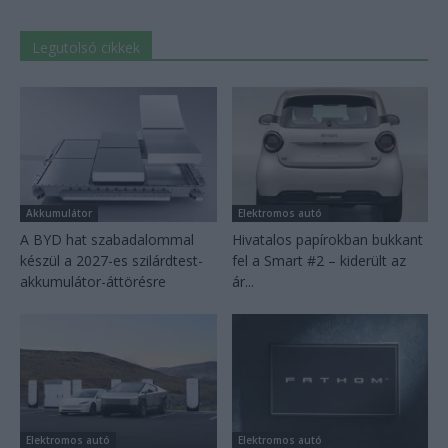
Legutolsó cikkek
Akkumulátor
Elektromos autó
A BYD hat szabadalommal
Hivatalos papírokban bukkant
készül a 2027-es szilárdtest-
fel a Smart #2 – kiderült az
akkumulátor-áttörésre
ár...
Elektromos autó
Elektromos autó