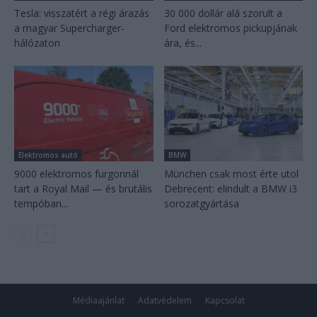
Tesla: visszatért a régi árazás
30 000 dollár alá szorult a
a magyar Supercharger-
Ford elektromos pickupjának
hálózaton
ára, és...
Elektromos autó
BMW
9000 elektromos furgonnál
München csak most érte utol
tart a Royal Mail — és brutális
Debrecent: elindult a BMW i3
tempóban...
sorozatgyártása
Médiaajánlat
Adatvédelem
Kapcsolat