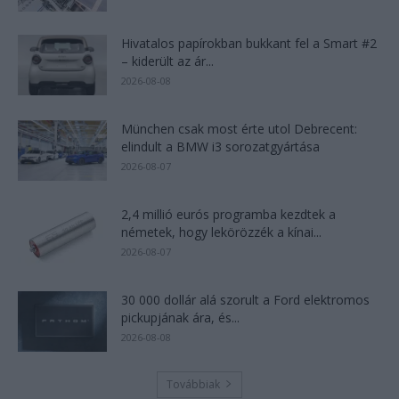
Hivatalos papírokban bukkant fel a Smart #2
– kiderült az ár...
2026-08-08
München csak most érte utol Debrecent:
elindult a BMW i3 sorozatgyártása
2026-08-07
2,4 millió eurós programba kezdtek a
németek, hogy lekörözzék a kínai...
2026-08-07
30 000 dollár alá szorult a Ford elektromos
pickupjának ára, és...
2026-08-08
Továbbiak