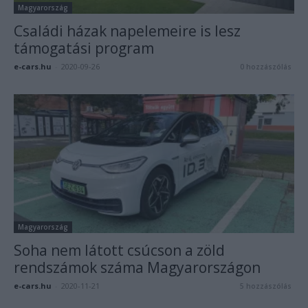
Magyarország
Családi házak napelemeire is lesz
támogatási program
e-cars.hu
-
2020-09-26
0 hozzászólás
Magyarország
Soha nem látott csúcson a zöld
rendszámok száma Magyarországon
e-cars.hu
-
2020-11-21
5 hozzászólás