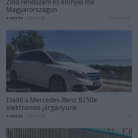
Zöld rendszám és előnyei ma
Magyarországon
e-cars.hu
-
2020-04-20
2 hozzászólás
Magyarország
Eladó a Mercedes-Benz B250e
elektromos járgányunk
e-cars.hu
-
2020-09-09
0