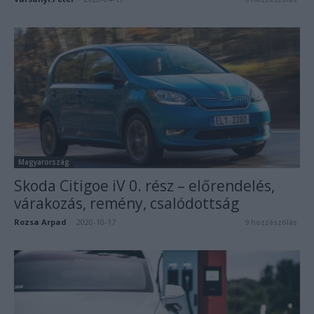
Magyarország
Skoda Citigoe iV 0. rész – előrendelés,
várakozás, remény, csalódottság
Rozsa Arpad
-
2020-10-17
9 hozzászólás