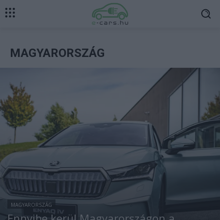
MAGYARORSZÁG
MAGYARORSZÁG
Ennyibe kerül Magyarországon a