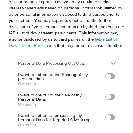
opt-out request is processed you may continue seeing
e-cars.hu
-
2020-08-22
10 hozzászólás
interest-based ads based on personal information utilized by
us or personal information disclosed to third parties prior to
your opt-out. You may separately opt-out of the further
disclosure of your personal information by third parties on the
IAB’s list of downstream participants. This information may
also be disclosed by us to third parties on the
IAB’s List of
Downstream Participants
that may further disclose it to other
third parties.
Personal Data Processing Opt Outs
Magyarország
I want to opt-out of the Sharing of my
personal data.
Konfigurálható a Volkswagen ID.3
Opted In
Magyarországon
I want to opt-out of the Sale of my
e-cars.hu
-
2020-09-30
8 hozzászólás
Personal Data.
Opted In
I want to opt-out of processing my
Personal Data for Targeted Advertising.
Opted In