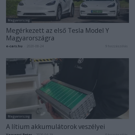
Magyarország
Megérkezett az első Tesla Model Y
Magyarországra
e-cars.hu
-
2020-08-24
9 hozzászólás
Magyarország
A lítium akkumulátorok veszélyei
Varsanyi.Peter
-
2020-04-19
0 hozzászólás