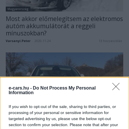
Magyarország
Most akkor előmelegítsem az elektromos
autóm akkumulátorát a reggeli
mínuszokban?
Varsanyi.Peter
-
2020-11-24
13 hozzászólás
e-cars.hu -
Do Not Process My Personal
Information
If you wish to opt-out of the sale, sharing to third parties, or
Magyarország
processing of your personal or sensitive information for
Ingyenes parkolás zöld rendszámmal
targeted advertising by us, please use the below opt-out
Magyarországon
section to confirm your selection. Please note that after your