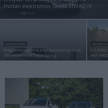
tisztán elektromos Škoda ENYAQ iV
e-cars.hu
-
2020-11-27
MAGYARORSZÁG
MAGYARORS
Magyarországon is előjegyezhető az olcsó,
6,5 milli
200 kilométeres Dacia Spring
első elek