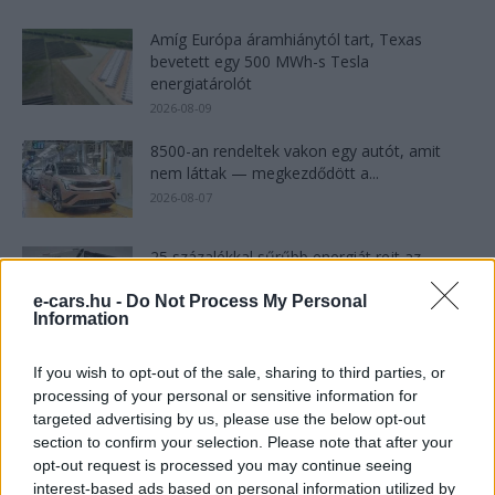
Amíg Európa áramhiánytól tart, Texas
bevetett egy 500 MWh-s Tesla
energiatárolót
2026-08-09
8500-an rendeltek vakon egy autót, amit
nem láttak — megkezdődött a...
2026-08-07
25 százalékkal sűrűbb energiát rejt az
európai szilárdtest-akkumulátor
e-cars.hu -
Do Not Process My Personal
2026-08-07
Information
97,6 százalékon áll Norvégia villanyautó-
If you wish to opt-out of the sale, sharing to third parties, or
aránya – közben átrendeződött a márkák
processing of your personal or sensitive information for
sorrendje
targeted advertising by us, please use the below opt-out
2026-08-07
section to confirm your selection. Please note that after your
opt-out request is processed you may continue seeing
Tesla: visszatért a régi árazás a magyar
interest-based ads based on personal information utilized by