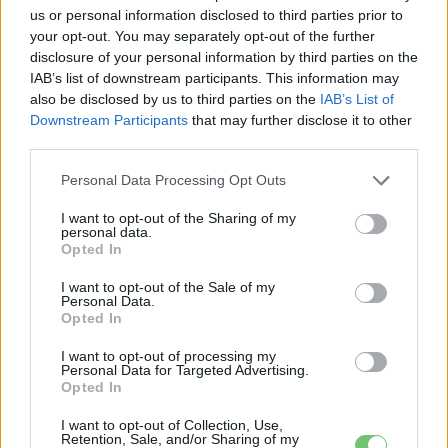
Supercharger-hálózaton
us or personal information disclosed to third parties prior to
2026-08-08
your opt-out. You may separately opt-out of the further
disclosure of your personal information by third parties on the
Hivatalos papírokban bukkant fel a Smart #2
IAB’s list of downstream participants. This information may
– kiderült az ár...
also be disclosed by us to third parties on the
IAB’s List of
Downstream Participants
that may further disclose it to other
2026-08-08
third parties.
Porsche új vezére: jön az elektromos 718, és
Personal Data Processing Opt Outs
marad a Taycan...
2026-08-09
I want to opt-out of the Sharing of my
personal data.
Opted In
150 milliárd eurót bukhat Európa, ha nem
I want to opt-out of the Sale of my
szabadul a kínai akkumulátoroktól
Personal Data.
2026-08-07
Opted In
I want to opt-out of processing my
Továbbiak
Personal Data for Targeted Advertising.
Opted In
I want to opt-out of Collection, Use,
Legutolsó cikkek
Retention, Sale, and/or Sharing of my