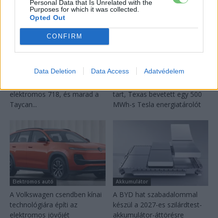
Personal Data that Is Unrelated with the
Purposes for which it was collected.
Opted Out
CONFIRM
Data Deletion
Data Access
Adatvédelem
Elektromos autó
Elektromos autó
Porsche új vezére: jön az
Amíg Európa áramhiánytól
elektromos 718, és marad a
tart, Texas bevetett egy 500
Taycan...
MWh-s Tesla energiatárolót
Elektromos autó
Akkumulátor
A Volkswagen csendben kínai
A BYD hat szabadalommal
technológiára építi az
készül a 2027-es szilárdtest-
elektromos jövőjét
akkumulátor-áttörésre