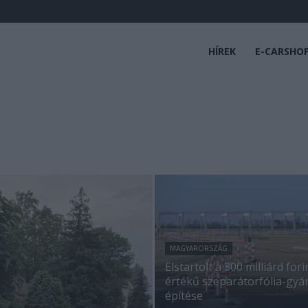
HÍREK
E-CARSHO
MAGYARORSZÁG
Elstartolt a 300 milliárd fori
értékű szeparátorfólia-gyá
építése