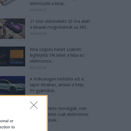
lekörözzék a kínai...
2026-08-07
21 ezer előrendelés 20 óra alatt:
a kínaiak megrohanták az MG...
2026-08-04
Kína szigorú határt szabott:
legfeljebb 5% lehet a hiba az
elektromos...
2026-08-05
A Volkswagen bedobta azt a
lapot Kínában, amivel a helyi
EV-gyártókat...
2026-08-04
Dánia utolérte Norvégiát: már
náluk is szinte csak elektromos
autót vesznek...
sonal or
2026-08-07
ection to