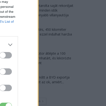
ou may
Az Audi letarolta saját rekordjait
 personal
— készül minden idők
out of the
leghatékonyabb villanyautója
 downstream
2026-08-04
B’s List of
9 perc töltés, 450 kilométer
hatótáv – ezzel indulhat harcba
a...
2026-08-05
A Leapmotor átlépte a 100
ezres álomhatárt, és lekörözte
a Changant
2026-08-05
124%-kal nőtt a BYD exportja
— ez lehet az ok, amiért...
2026-08-04
Továbbiak