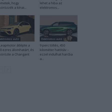
metek, hogy
lehet a hiba az
körözzék a kínai...
elektromos...
lektromos autó
Elektromos autó
Leapmotor átlépte a
9 perc töltés, 450
0 ezres álomhatárt, és
kilométer hatótáv –
körözte a Changant
ezzel indulhat harcba
a...