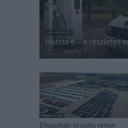
MAGYARORSZÁG
Honda e – a részletes t
e-cars.hu
-
2020-11-24
Magyarország
Elfogadták: brutális vámok