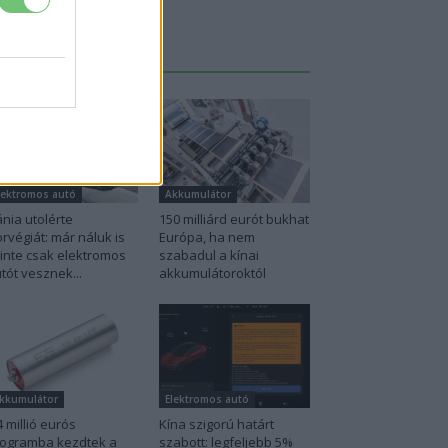
Legutolsó cikkek
lektromos autó
Akkumulátor
nia utolérte
150 milliárd eurót bukhat
rvégiát: már náluk is
Európa, ha nem
inte csak elektromos
szabadul a kínai
tót vesznek...
akkumulátoroktól
kkumulátor
Elektromos autó
4 millió eurós
Kína szigorú határt
ogramba kezdtek a
szabott: legfeljebb 5%