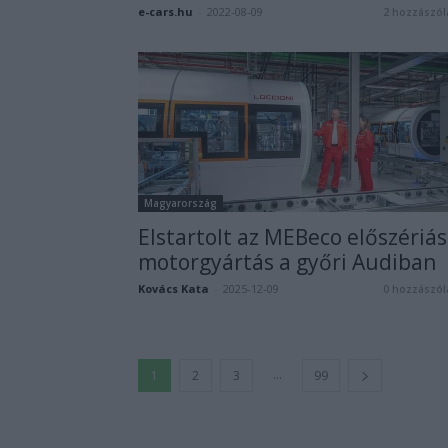
e-cars.hu
-
2022-08-09
2 hozzászól
Magyarország
Elstartolt az MEBeco előszériás
motorgyártás a győri Audiban
Kovács Kata
-
2025-12-09
0 hozzászól
...
1
2
3
99