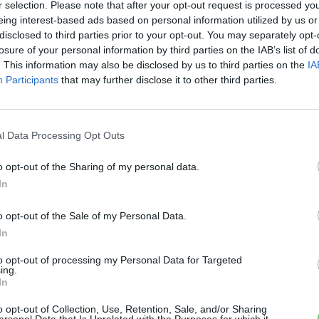
r selection. Please note that after your opt-out request is processed y
eing interest-based ads based on personal information utilized by us or
disclosed to third parties prior to your opt-out. You may separately opt-
losure of your personal information by third parties on the IAB’s list of
. This information may also be disclosed by us to third parties on the
IA
Participants
that may further disclose it to other third parties.
Magyarország
e-
Ismerd meg jobban a BMW i3
fedélzeti töltőjét
l Data Processing Opt Outs
e-cars.hu
-
2018-01-18
ás
0 hozzászólás
o opt-out of the Sharing of my personal data.
In
o opt-out of the Sale of my Personal Data.
In
to opt-out of processing my Personal Data for Targeted
ing.
Magyarország
In
Kivárnak a plug-in hibridesek a
o opt-out of Collection, Use, Retention, Sale, and/or Sharing
zöld rendszám lecserélésével