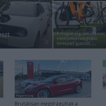
MAGYARORSZÁG
eszt
A magyar cég, ami 270 ezer
elektromos rásegítésű
kerékpárt gyártott
Magyarország
Brutálisan megdrágultak a