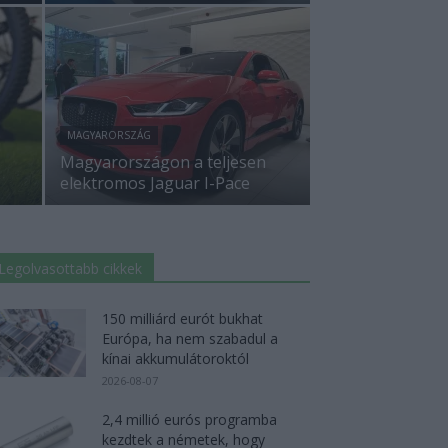
MAGYARORSZÁG
Magyarországon a teljesen
elektromos Jaguar I-Pace
Legolvasottabb cikkek
150 milliárd eurót bukhat
Európa, ha nem szabadul a
kínai akkumulátoroktól
2026-08-07
2,4 millió eurós programba
kezdtek a németek, hogy