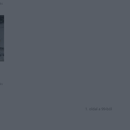
ás
ás
1. oldal a 99-ból