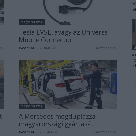
né
le
Magyarország
Tesla EVSE, avagy az Universal
Mobile Connector
E
e-cars.hu
-
2018-01-31
ás
0 hozzászólás
A 
10
le
Magyarország
t
A Mercedes megduplázza
magyarországi gyártását
e-cars.hu
-
2025-03-14
0 hozzászólás