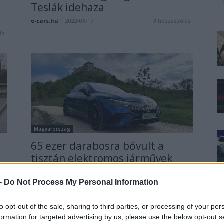
Teslák idehaza
e-cars.hu
-
2022-06-17
8 hozzászólás
ás
Magyarország
65 ezer darabosra bővült a
tisztán elektromos járművek
száma Magyarországon
ás
 -
Do Not Process My Personal Information
e-cars.hu
-
2024-10-08
0 hozzászólás
to opt-out of the sale, sharing to third parties, or processing of your per
formation for targeted advertising by us, please use the below opt-out s