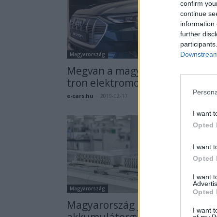
confirm you
continue se
information 
further disc
participants
Downstream 
Magyarország
Megvan a magyarországi Audi 
tron elektromos autó ára
Persona
e-cars.hu
-
2019-02-17
8 hozzászól
I want t
Opted 
I want t
Opted 
I want 
Advertis
Magyarország
Opted 
Magyarország jelentős
I want t
akkumulátorgyártó kapacitást