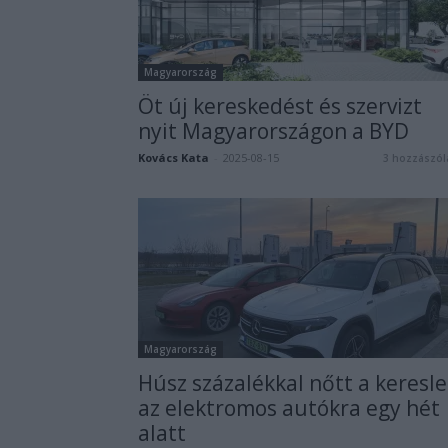
Magyarország
Öt új kereskedést és szervizt
nyit Magyarországon a BYD
Kovács Kata
-
2025-08-15
3 hozzászól
Magyarország
Húsz százalékkal nőtt a keresle
az elektromos autókra egy hét
alatt