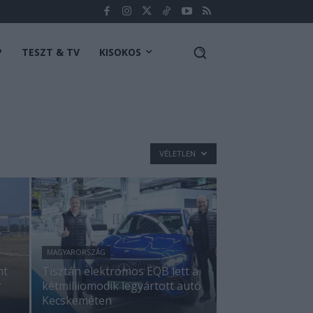
P
TESZT & TV
KISOKOS
VÉLETLEN
MAGYARORSZÁG
nt
Tisztán elektromos EQB lett a
r
kétmilliomodik legyártott autó
Kecskeméten