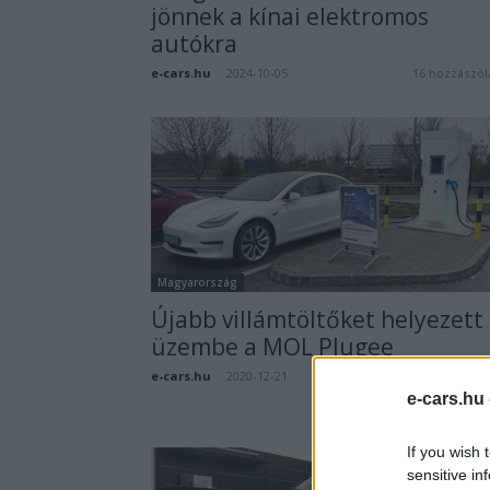
jönnek a kínai elektromos
autókra
e-cars.hu
-
2024-10-05
16 hozzászól
Magyarország
Újabb villámtöltőket helyezett
üzembe a MOL Plugee
e-cars.hu
-
2020-12-21
0 hozzászól
e-cars.hu
If you wish 
sensitive in