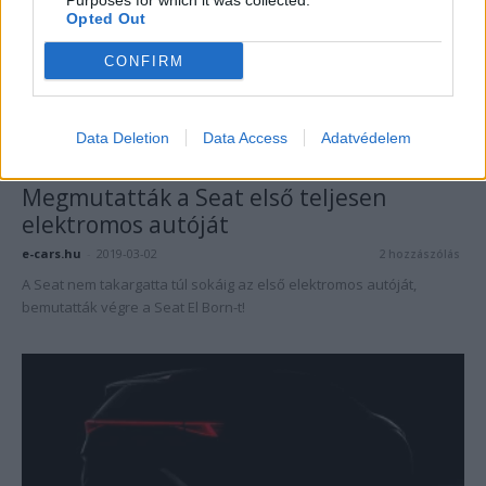
Purposes for which it was collected.
Opted Out
CONFIRM
Data Deletion
Data Access
Adatvédelem
Elektromos autó
Megmutatták a Seat első teljesen
elektromos autóját
e-cars.hu
-
2019-03-02
2 hozzászólás
A Seat nem takargatta túl sokáig az első elektromos autóját,
bemutatták végre a Seat El Born-t!