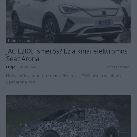
Elektromos autó
JAC E20X, ismerős? Ez a kínai elektromos
Seat Arona
Eriqo
-
2019-10-02
2 hozzászólás
Ha ismerős a forma, az nem véletlen, az E20X alapja valóban a
Seat Arona volt.