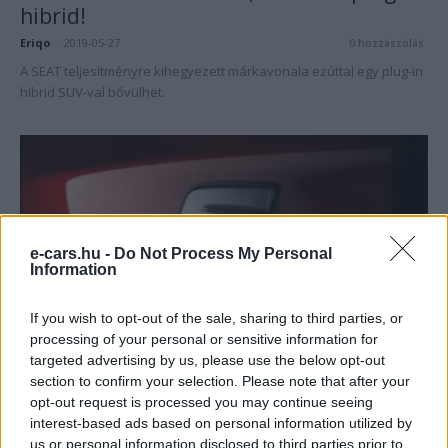
hibrid!
Eriqo
-
2019-05-27
0 hozzászólás
A SEAT teljesítményre kihegyezett márkavonala ezúttal egy plug-in
hibrid SUV-val bővülhet.
e-cars.hu -
Do Not Process My Personal
Information
If you wish to opt-out of the sale, sharing to third parties, or
Elektromos autó
processing of your personal or sensitive information for
4 Plug-in hibrid és 2 elektromos autón
targeted advertising by us, please use the below opt-out
dolgozik a SEAT
section to confirm your selection. Please note that after your
opt-out request is processed you may continue seeing
Eriqo
-
2019-03-28
0 hozzászólás
interest-based ads based on personal information utilized by
A Seat sem maradhat ki az elektromos offenzívából, amire a VW
us or personal information disclosed to third parties prior to