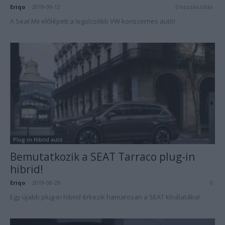
Eriqo
-
2019-09-12
0 hozzászólás
A Seat Mii előlépett a legolcsóbb VW konszernes autó!
Plug-in Hibrid autó
Bemutatkozik a SEAT Tarraco plug-in
hibrid!
Eriqo
-
2019-08-29
0
Egy újabb plug-in hibrid érkezik hamarosan a SEAT kínálatába!