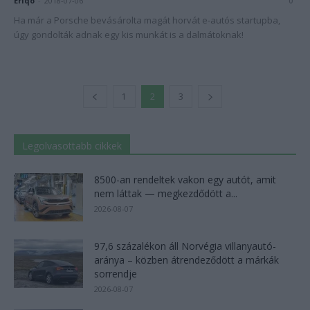
Eriqo
-
2018-07-06
0
Ha már a Porsche bevásárolta magát horvát e-autós startupba,
úgy gondolták adnak egy kis munkát is a dalmátoknak!
1
2
3
Legolvasottabb cikkek
8500-an rendeltek vakon egy autót, amit
nem láttak — megkezdődött a...
2026-08-07
97,6 százalékon áll Norvégia villanyautó-
aránya – közben átrendeződött a márkák
sorrendje
2026-08-07