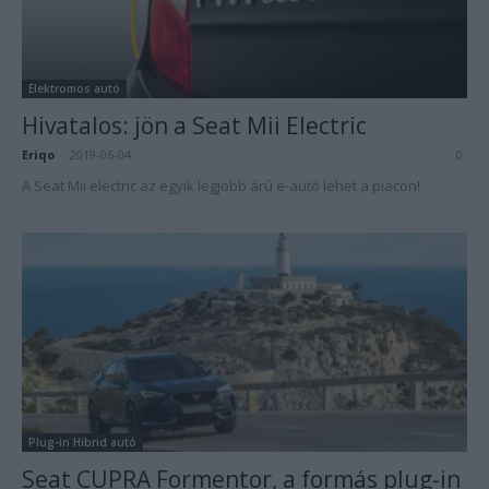
Elektromos autó
Hivatalos: jön a Seat Mii Electric
Eriqo
-
2019-06-04
0
A Seat Mii electric az egyik legjobb árú e-autó lehet a piacon!
Plug-in Hibrid autó
Seat CUPRA Formentor, a formás plug-in