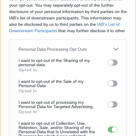
készül már nagy erőkkel!
your opt-out. You may separately opt-out of the further
disclosure of your personal information by third parties on the
IAB’s list of downstream participants. This information may
also be disclosed by us to third parties on the
IAB’s List of
Downstream Participants
that may further disclose it to other
third parties.
Personal Data Processing Opt Outs
I want to opt-out of the Sharing of my
personal data.
Opted In
Elektromos autó
I want to opt-out of the Sale of my
Genfi fotókon és videókon a Seat El-Born
Personal Data.
Opted In
Eriqo
-
2019-03-09
0 hozzászólás
I want to opt-out of processing my
A Seat élőben is megmutatta, milyen lesz az első tisztán
Personal Data for Targeted Advertising.
elektromos Seat, az El-Born!
Opted In
I want to opt-out of Collection, Use,
Retention, Sale, and/or Sharing of my
Personal Data that Is Unrelated with the