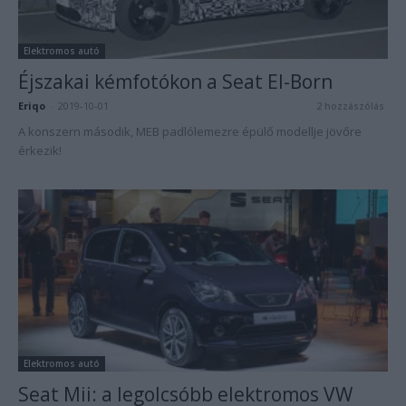
Elektromos autó
Éjszakai kémfotókon a Seat El-Born
Eriqo
-
2019-10-01
2 hozzászólás
A konszern második, MEB padlólemezre épülő modellje jövőre
érkezik!
Elektromos autó
Seat Mii: a legolcsóbb elektromos VW