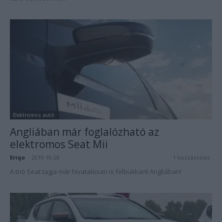
Elektromos autó
Angliában már foglalózható az
elektromos Seat Mii
Eriqo
-
2019-10-28
1 hozzászólás
A trió Seat tagja már hivatalosan is felbukkant Angliában!