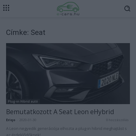
Címke: Seat
Plug-in Hibrid autó
Bemutatkozott A Seat Leon eHybrid
Eriqo
-
2020-01-30
0 hozzászólás
A Leon negyedik generációja elhozta a plug-in hibrid meghajtást s
az érdeklődőknek!