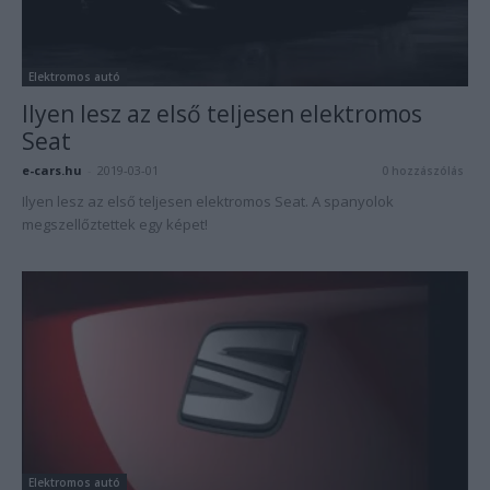
Elektromos autó
Ilyen lesz az első teljesen elektromos
Seat
e-cars.hu
-
2019-03-01
0 hozzászólás
Ilyen lesz az első teljesen elektromos Seat. A spanyolok
megszellőztettek egy képet!
Elektromos autó