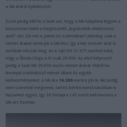
a Mii áráról nyilatkozott.
Ezzel pedig elérte a Seat azt, hogy a Mii tulajdona legyen a
konszernen belül a megtisztelő „legolcsóbb elektromos
autó” cím. De mit is jelent ez számokban? Jelenleg csak a
német árakat ismerjük a Mii-hez, így a két testvér árát is
euróban nézzük meg. Az e-Up! ott 21.975 eurótól indul,
mígy a Škoda Citigo e iV csak 20.950. Az első helyezett
pedig a Seat Mii 20.650 eurós német árával. Ebből ha
levonjuk a különböző német állami és egyéb
kedvezményeket, a Mii ára
16.300
euróra jön ki. Aki pedig
nem szeretné megvenni, tartós bérleti konstrukcióban is
hazavihet egyet, így 36 hónapra 145 eurót kell havonta a
Mii-ért fizetnie.