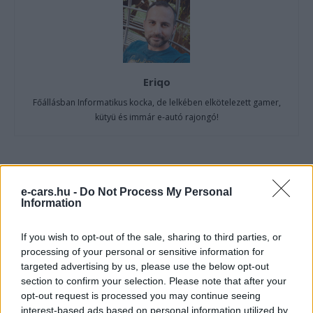
Eriqo
Főállásban Informatikus kocka, de lelkében elkötelezett gamer,
kütyü és immár e-autó rajongó!
KAPCSOLÓDÓ CIKKEK
TÖBB A SZERZŐTŐL
e-cars.hu -
Do Not Process My Personal
Information
Elrajtol a Cupra Raval pilotgyártása
If you wish to opt-out of the sale, sharing to third parties, or
processing of your personal or sensitive information for
Cupra
targeted advertising by us, please use the below opt-out
section to confirm your selection. Please note that after your
Brutális növekedés a CUPRÁ-nál, mégis
opt-out request is processed you may continue seeing
visszaesett a SEAT nyeresége
interest-based ads based on personal information utilized by