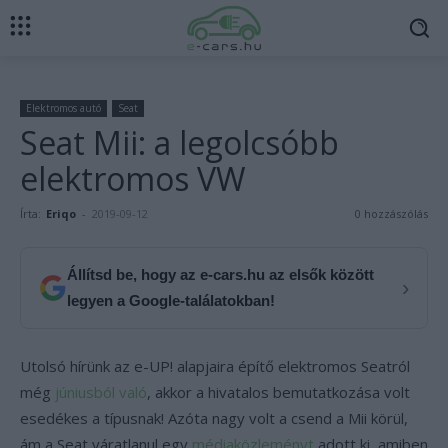
Elektromos autó
Seat
Seat Mii: a legolcsóbb
elektromos VW
Írta:
Eriqo
-
2019-09-12
0 hozzászólás
Állítsd be, hogy az e-cars.hu az elsők között
›
legyen a Google-találatokban!
Utolsó hírünk az e-UP! alapjaira építő elektromos Seatról
még
júniusból való
, akkor a hivatalos bemutatkozása volt
esedékes a típusnak! Azóta nagy volt a csend a Mii körül,
ám a Seat váratlanul egy
médiaközleményt
adott ki, amiben