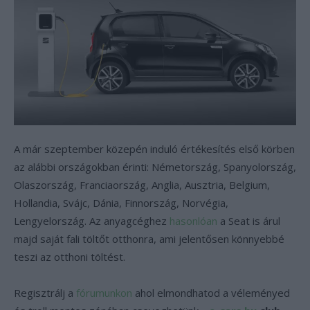
A már szeptember közepén induló értékesítés első körben
az alábbi országokban érinti: Németország, Spanyolország,
Olaszország, Franciaország, Anglia, Ausztria, Belgium,
Hollandia, Svájc, Dánia, Finnország, Norvégia,
Lengyelország. Az anyagcéghez
hasonlóan
a Seat is árul
majd saját fali töltőt otthonra, ami jelentősen könnyebbé
teszi az otthoni töltést.
Regisztrálj a
fórumunkon
ahol elmondhatod a véleményed