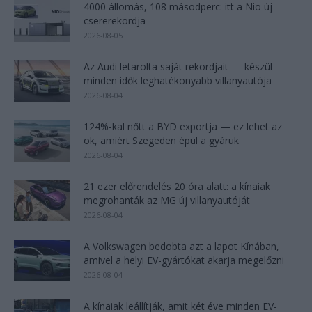
4000 állomás, 108 másodperc: itt a Nio új
csererekordja
2026-08-05
Az Audi letarolta saját rekordjait — készül
minden idők leghatékonyabb villanyautója
2026-08-04
124%-kal nőtt a BYD exportja — ez lehet az
ok, amiért Szegeden épül a gyáruk
2026-08-04
21 ezer előrendelés 20 óra alatt: a kínaiak
megrohanták az MG új villanyautóját
2026-08-04
A Volkswagen bedobta azt a lapot Kínában,
amivel a helyi EV-gyártókat akarja megelőzni
2026-08-04
A kínaiak leállítják, amit két éve minden EV-