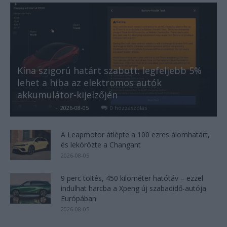
Kína szigorú határt szabott: legfeljebb 5%
lehet a hiba az elektromos autók
akkumulátor-kijelzőjén
Kovács Kata
-
2026-08-05
0 hozzászólás
A Leapmotor átlépte a 100 ezres álomhatárt,
és lekörözte a Changant
2026-08-05
9 perc töltés, 450 kilométer hatótáv – ezzel
indulhat harcba a Xpeng új szabadidő-autója
Európában
2026-08-05