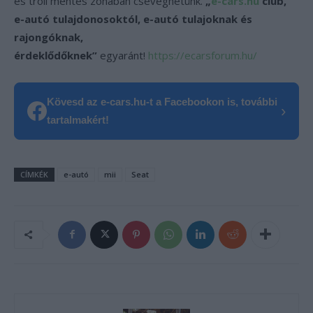
és troll mentes zónában cseveghetünk.
„
e-cars.hu
club,
e-autó tulajdonosoktól, e-autó tulajoknak és
rajongóknak,
érdeklődőknek”
egyaránt!
https://ecarsforum.hu/
Kövesd az e-cars.hu-t a Facebookon is, további
›
tartalmakért!
CÍMKÉK
e-autó
mii
Seat