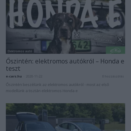
Elektromos autó
Őszintén: elektromos autókról – Honda e
teszt
e-cars.hu
-
2020-11-22
0 hozzászólás
Őszintén beszélünk az elektromos autókról - most az első
modellünk a tisztán elektromos Honda e