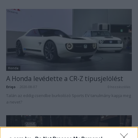
Honda
A Honda levédette a CR-Z típusjelölést
Eriqo
-
2020-08-07
0 hozzászólás
Talán az eddig csendbe burkolózó Sports EV tanulmány kapja meg
a nevet?