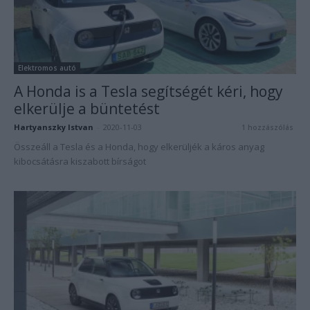
Elektromos autó
A Honda is a Tesla segítségét kéri, hogy
elkerülje a büntetést
Hartyanszky Istvan
-
2020-11-03
1 hozzászólás
Összeáll a Tesla és a Honda, hogy elkerüljék a káros anyag
kibocsátásra kiszabott bírságot