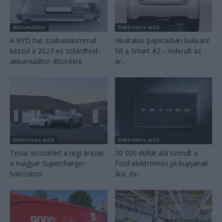
Akkumulátor
Elektromos autó
A BYD hat szabadalommal
Hivatalos papírokban bukkant
készül a 2027-es szilárdtest-
fel a Smart #2 – kiderült az
akkumulátor-áttörésre
ár...
Elektromos autó
Elektromos autó
Tesla: visszatért a régi árazás
30 000 dollár alá szorult a
a magyar Supercharger-
Ford elektromos pickupjának
hálózaton
ára, és...