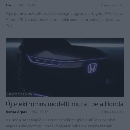
Eriqo
-
2020-09-29
0 hozzászólás
Fájó pontra mutatott rá a Volkswagen, ugyanis a Toyota RAV4 és a
Honda CR-V vásárlóinak nincs elektromos alternatívája, de ott az
ID.4
Elektromos autó
Új elektromos modellt mutat be a Honda
Rozsa Arpad
-
2020-09-17
0 hozzászólás
A Honda beszámolója szerint ez a közelgő e-autó lesz az első
teljesen elektromos Honda, melyet Kínában is értékesítenek.