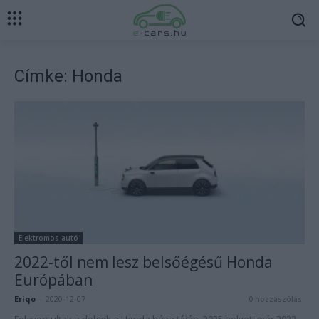
Címke: Honda
Elektromos autó
2022-től nem lesz belsőégésű Honda
Európában
Eriqo
-
2020-12-07
0 hozzászólás