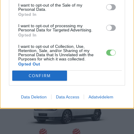
I want to opt-out of the Sale of my
Personal Data.
Opted In
Akkumulátor
I want to opt-out of processing my
A Honda is újrahasznosítja az
Personal Data for Targeted Advertising.
elhasználódott akkumulátorait
Opted In
Európában
I want to opt-out of Collection, Use,
Retention, Sale, and/or Sharing of my
e-cars.hu
-
2020-04-16
0 hozzászólás
Personal Data that Is Unrelated with the
Purposes for which it was collected.
Szorosabb együttműködést alakít ki a Honda Motor Europe és az
Opted Out
SNAM (Société Nouvelle d’Affinage des Métaux) vállalat, hogy
meghosszabbítsák az elhasználódott akkumulátorok élettartamát.
CONFIRM
Data Deletion
Data Access
Adatvédelem