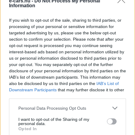
e-cars.hu -
Do Not Process My Personal
Information
If you wish to opt-out of the sale, sharing to third parties, or
processing of your personal or sensitive information for
targeted advertising by us, please use the below opt-out
Elektromos autó
section to confirm your selection. Please note that after your
A Red Dot Design múzeum fő kiállítási
opt-out request is processed you may continue seeing
területén kapott helyen a...
interest-based ads based on personal information utilized by
us or personal information disclosed to third parties prior to
e-cars.hu
-
2020-07-30
0 hozzászólás
your opt-out. You may separately opt-out of the further
Az egyedülálló formavilágáról és ultramodern kommunikációs
disclosure of your personal information by third parties on the
rendszeréről ismert Honda e-t a „jövő autójaként” aposztrofálták a
IAB’s list of downstream participants. This information may
kiállítás szervezői
also be disclosed by us to third parties on the
IAB’s List of
Downstream Participants
that may further disclose it to other
third parties.
Personal Data Processing Opt Outs
I want to opt-out of the Sharing of my
personal data.
Opted In