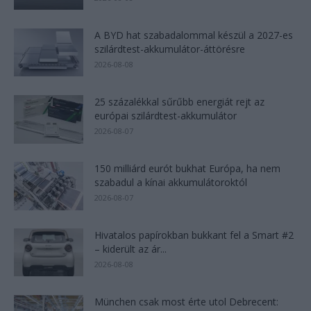
A BYD hat szabadalommal készül a 2027-es
szilárdtest-akkumulátor-áttörésre
2026-08-08
25 százalékkal sűrűbb energiát rejt az
európai szilárdtest-akkumulátor
2026-08-07
150 milliárd eurót bukhat Európa, ha nem
szabadul a kínai akkumulátoroktól
2026-08-07
Hivatalos papírokban bukkant fel a Smart #2
– kiderült az ár...
2026-08-08
München csak most érte utol Debrecent: