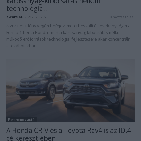
károsanyag-kibocsátás nélküli
technológia...
e-cars.hu
-
2020-10-05
0 hozzászólás
A 2021-es idény végén befejezi motorbeszállítói tevékenységét a
Forma-1-ben a Honda, mert a károsanyag-kibocsátás nélkül
működő erőforrások technológiai fejlesztésére akar koncentrálni
a továbbiakban.
Elektromos autó
A Honda CR-V és a Toyota Rav4 is az ID.4
célkeresztjében