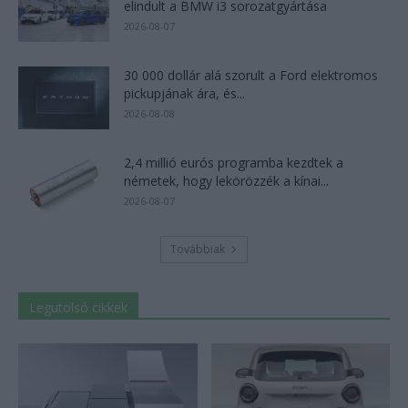
elindult a BMW i3 sorozatgyártása
2026-08-07
30 000 dollár alá szorult a Ford elektromos
pickupjának ára, és...
2026-08-08
2,4 millió eurós programba kezdtek a
németek, hogy lekörözzék a kínai...
2026-08-07
Továbbiak
Legutolsó cikkek