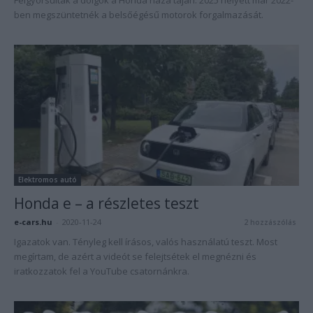
Felgyorsultak a dolgok a Honda háza táján. 2025 helyett már 2022-
ben megszüntetnék a belsőégésű motorok forgalmazását.
Elektromos autó
Honda e – a részletes teszt
e-cars.hu
-
2020-11-24
2 hozzászólás
Igazatok van. Tényleg kell írásos, valós használatú teszt. Most
megírtam, de azért a videót se felejtsétek el megnézni és
iratkozzatok fel a YouTube csatornánkra.