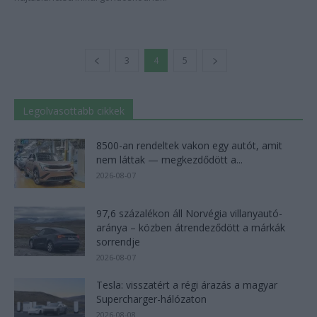
3
4
5
Legolvasottabb cikkek
8500-an rendeltek vakon egy autót, amit
nem láttak — megkezdődött a...
2026-08-07
97,6 százalékon áll Norvégia villanyautó-
aránya – közben átrendeződött a márkák
sorrendje
2026-08-07
Tesla: visszatért a régi árazás a magyar
Supercharger-hálózaton
2026-08-08