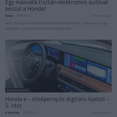
Egy második tisztán elektromos autóval
készül a Honda!
Eriqo
-
2020-03-12
1 hozzászólás
Nem áll meg a Honda e bevezetésénél a márka, hamarosan egy
második e-autóval készülnek Európának!
Elektromos autó
Honda e – ötképernyős digitális kijelző –
5. rész
e-cars.hu
-
2020-02-20
1 hozzászólás