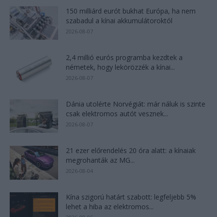
150 milliárd eurót bukhat Európa, ha nem
szabadul a kínai akkumulátoroktól
2026-08-07
2,4 millió eurós programba kezdtek a
németek, hogy lekörözzék a kínai...
2026-08-07
Dánia utolérte Norvégiát: már náluk is szinte
csak elektromos autót vesznek...
2026-08-07
21 ezer előrendelés 20 óra alatt: a kínaiak
megrohanták az MG...
2026-08-04
Kína szigorú határt szabott: legfeljebb 5%
lehet a hiba az elektromos...