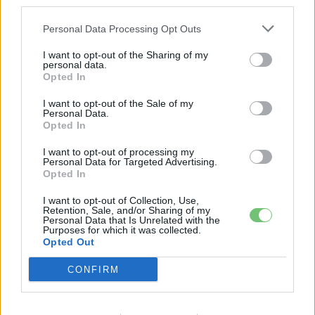
third parties.
Personal Data Processing Opt Outs
I want to opt-out of the Sharing of my
personal data.
Opted In
I want to opt-out of the Sale of my
Personal Data.
Opted In
I want to opt-out of processing my
Elektromos autó
Personal Data for Targeted Advertising.
Opted In
Elektromos tankhajó, hatalmas
akkumulátorral
I want to opt-out of Collection, Use,
Retention, Sale, and/or Sharing of my
Hartyanszky Istvan
-
2021-02-17
1 hozzászólás
Personal Data that Is Unrelated with the
Purposes for which it was collected.
Opted Out
CONFIRM