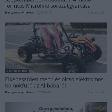
forintos Microlino sorozatgyártása
Hartyanszky Istvan
-
2021-02-11
4 hozzászólás
Elektromos autó
Elképesztően menő és olcsó elektromos
homokfutó az Alibabáról
Hartyanszky Istvan
-
2021-02-07
2 hozzászólás