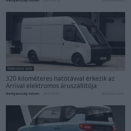
Hartyanszky Istvan
-
2021-03-13
2 hozzászólás
Elektromos autó
320 kilométeres hatótávval érkezik az
Arrival elektromos áruszállítója
Hartyanszky Istvan
-
2021-03-07
0 hozzászólás