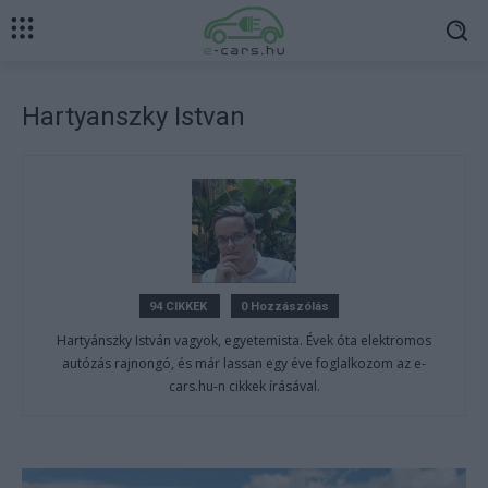
Hartyanszky Istvan
94 CIKKEK
0 Hozzászólás
Hartyánszky István vagyok, egyetemista. Évek óta elektromos
autózás rajnongó, és már lassan egy éve foglalkozom az e-
cars.hu-n cikkek írásával.