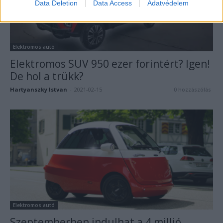
Data Deletion
Data Access
Adatvédelem
Elektromos autó
Elektromos SUV 950 ezer forintért? Igen!
De hol a trükk?
Hartyanszky Istvan
-
2021-02-15
0 hozzászólás
Elektromos autó
Szeptemberben indulhat a 4 millió