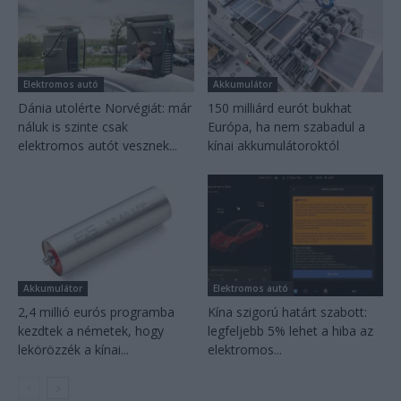
Elektromos autó
Akkumulátor
Dánia utolérte Norvégiát: már
150 milliárd eurót bukhat
náluk is szinte csak
Európa, ha nem szabadul a
elektromos autót vesznek...
kínai akkumulátoroktól
Akkumulátor
Elektromos autó
2,4 millió eurós programba
Kína szigorú határt szabott:
kezdtek a németek, hogy
legfeljebb 5% lehet a hiba az
lekörözzék a kínai...
elektromos...