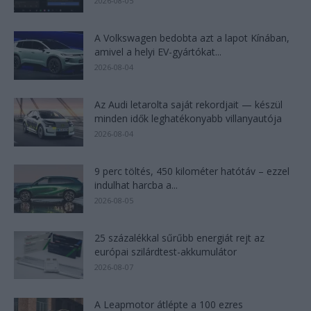
2026-08-05
A Volkswagen bedobta azt a lapot Kínában,
amivel a helyi EV-gyártókat...
2026-08-04
Az Audi letarolta saját rekordjait — készül
minden idők leghatékonyabb villanyautója
2026-08-04
9 perc töltés, 450 kilométer hatótáv – ezzel
indulhat harcba a...
2026-08-05
25 százalékkal sűrűbb energiát rejt az
európai szilárdtest-akkumulátor
2026-08-07
A Leapmotor átlépte a 100 ezres