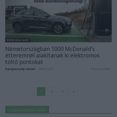
Elektromos autó
Németországban 1000 McDonald’s
étteremnél alakítanak ki elektromos
töltő pontokat
Hartyanszky Istvan
-
2020-12-27
0 hozzászólás
1
2
3
Legolvasottabb cikkek