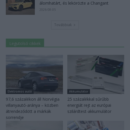
álomhatárt, és lekörözte a Changant
2026-08-05
Továbbiak
Legutolsó cikkek
Elektromos autó
Akkumulátor
97,6 százalékon áll Norvégia
25 százalékkal sűrűbb
villanyautó-aránya – közben
energiát rejt az európai
átrendeződött a márkák
szilárdtest-akkumulátor
sorrendje