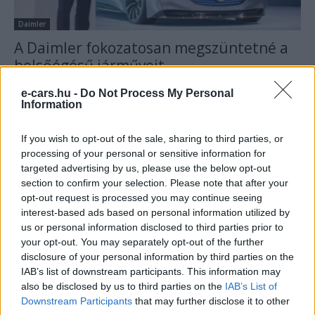
Daimler
A Daimler fokozatosan megszüntetné a
belsőégésű járműveit
Hartyanszky Istvan
-
2021-02-20
15 hozzászólás
e-cars.hu -
Do Not Process My Personal
Information
If you wish to opt-out of the sale, sharing to third parties, or
processing of your personal or sensitive information for
targeted advertising by us, please use the below opt-out
section to confirm your selection. Please note that after your
opt-out request is processed you may continue seeing
interest-based ads based on personal information utilized by
us or personal information disclosed to third parties prior to
your opt-out. You may separately opt-out of the further
Elektromos autó
disclosure of your personal information by third parties on the
Hatalmas az érdeklődés az 1600 km
IAB’s list of downstream participants. This information may
hatótávú Aptera iránt
also be disclosed by us to third parties on the
IAB’s List of
Downstream Participants
that may further disclose it to other
Hartyanszky Istvan
-
2021-02-20
3 hozzászólás