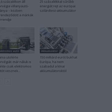
,6 százalékon áll
25 százalékkal sűrűbb
rvégia villanyautó-
energiát rejt az európai
ánya – közben
szilárdtest-akkumulátor
rendeződött a márkák
rrendje
lektromos autó
Akkumulátor
nia utolérte
150 milliárd eurót bukhat
rvégiát: már náluk is
Európa, ha nem
inte csak elektromos
szabadul a kínai
tót vesznek...
akkumulátoroktól