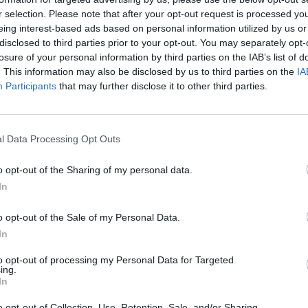
r selection. Please note that after your opt-out request is processed y
eing interest-based ads based on personal information utilized by us or
disclosed to third parties prior to your opt-out. You may separately opt-
losure of your personal information by third parties on the IAB’s list of
. This information may also be disclosed by us to third parties on the
IA
Daimler
Participants
that may further disclose it to other third parties.
Megnyílt a Mercedes-Benz
“Factory 56” gyára
Eriqo
-
2020-09-03
ás
0 hozzászólás
l Data Processing Opt Outs
o opt-out of the Sharing of my personal data.
In
o opt-out of the Sale of my Personal Data.
In
to opt-out of processing my Personal Data for Targeted
Daimler
ing.
In
Daimler részvényes – „A
Mercedes EQC túl késői, túl
o opt-out of Collection, Use, Retention, Sale, and/or Sharing