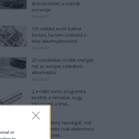
átrendeződött a márkák
sorrendje
2026-08-07
150 milliárd eurót bukhat
Európa, ha nem szabadul a
kínai akkumulátoroktól
2026-08-07
25 százalékkal sűrűbb energiát
rejt az európai szilárdtest-
akkumulátor
2026-08-07
2,4 millió eurós programba
kezdtek a németek, hogy
lekörözzék a kínai...
2026-08-07
Dánia utolérte Norvégiát: már
náluk is szinte csak elektromos
sonal or
autót vesznek...
ection to