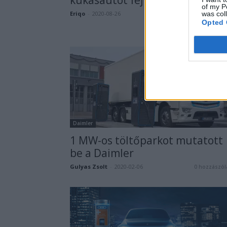
of my P
Eriqo
-
2020-08-26
was col
Opted 
Daimler
1 MW-os töltőparkot mutatott
be a Daimler
Gulyas Zsolt
-
2020-02-06
0 hozzászól