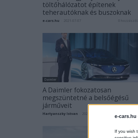
töltőhálózatot építenek
teherautóknak és buszoknak
e-cars.hu
-
2021-07-07
0 hozzászól
Daimler
A Daimler fokozatosan
megszüntetné a belsőégésű
járműveit
Hartyanszky Istvan
-
2021-02-20
15 hozzászól
e-cars.hu
If you wish 
sensitive in