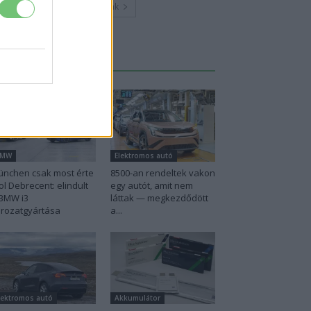
Továbbiak
Legutolsó cikkek
BMW
Elektromos autó
nchen csak most érte
8500-an rendeltek vakon
ol Debrecent: elindult
egy autót, amit nem
BMW i3
láttak — megkezdődött
rozatgyártása
a...
lektromos autó
Akkumulátor