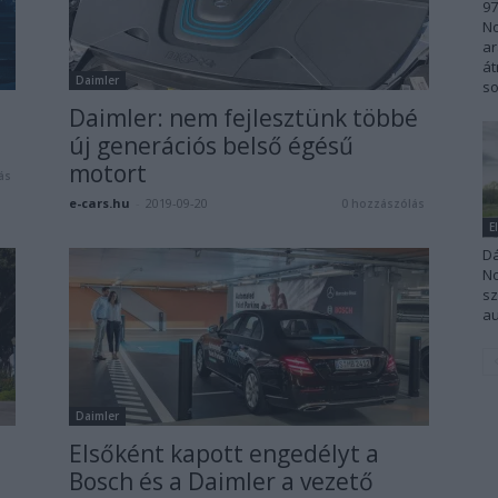
97
No
ar
át
Daimler
so
Daimler: nem fejlesztünk többé
új generációs belső égésű
motort
ás
e-cars.hu
-
2019-09-20
0 hozzászólás
E
Dá
No
sz
au
Daimler
Elsőként kapott engedélyt a
Bosch és a Daimler a vezető