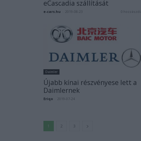
eCascadia szállítását
e-cars.hu
-
2019-08-23
0 hozzászól
Daimler
Újabb kínai részvényese lett a
Daimlernek
Eriqo
-
2019-07-24
1
2
3