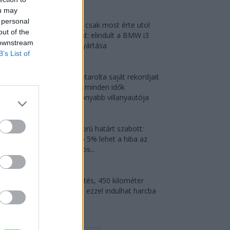
2026-08-07
ou may
 personal
München csak most érte utol
out of the
Debrecent: elindult a BMW i3
 downstream
sorozatgyártása
B’s List of
2026-08-07
Az Audi letarolta saját rekordjait
— készül minden idők
leghatékonyabb villanyautója
2026-08-04
Kína szigorú határt szabott:
legfeljebb 5% lehet a hiba az
elektromos...
2026-08-05
9 perc töltés, 450 kilométer
hatótáv – ezzel indulhat harcba
a...
2026-08-05