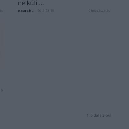
nélküli,...
e-cars.hu
-
2019-08-13
ás
0 hozzászólás
0
1. oldal a 3-ból