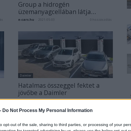
Group a hidrogén
üzemanyagcellában látja...
e-cars.hu
-
2021-05-03
ás
0 hozzászólás
Daimler
Hatalmas összeggel fektet a
jövőbe a Daimler
Hartyanszky Istvan
-
2020-12-07
0 hozzászólás
ás
 -
Do Not Process My Personal Information
to opt-out of the sale, sharing to third parties, or processing of your per
formation for targeted advertising by us, please use the below opt-out s