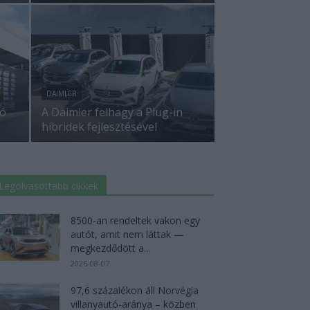
DAIMLER
tó
A Daimler felhagy a Plug-in
hibridek fejlesztésével
Legolvasottabb cikkek
8500-an rendeltek vakon egy
autót, amit nem láttak —
megkezdődött a...
2026-08-07
97,6 százalékon áll Norvégia
villanyautó-aránya – közben