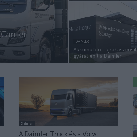
eCanter
DAIMLER
Akkumulátor-újrahasznosí
gyárat épít a Daimler
Daimler
A Daimler Truck és a Volvo