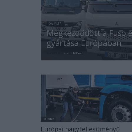
DAIMLER
Megkezdődött a Fuso 
gyártása Európában
e-cars.hu
-
2023-05-23
Daimler
Európai nagyteljesítményű