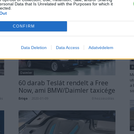
ersonal Data that Is Unrelated with the Purposes for which it
drága és...
lected.
0
Out
Gulyas Zsolt
-
2020-07-10
2 hozzászólás
CONFIRM
Data Deletion
Data Access
Adatvédelem
Daimler
Mü
ut
60 darab Teslát rendelt a Free
a 
Now, ami BMW/Daimler taxicége
so
Eriqo
-
2020-01-09
ás
0 hozzászólás
E