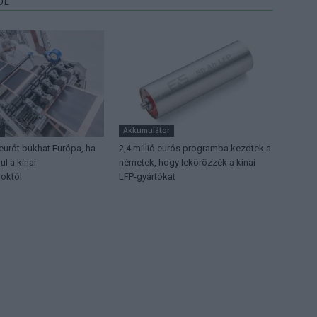
ŐL
r
Akkumulátor
 eurót bukhat Európa, ha
2,4 millió eurós programba kezdtek a
l a kínai
németek, hogy lekörözzék a kínai
októl
LFP-gyártókat