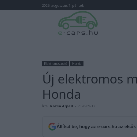
2026. augusztus 7. péntek
Elektromos autó
Honda
Új elektromos m
Honda
Írta:
Rozsa Arpad
-
2020-09-17
Állítsd be, hogy az e-cars.hu az elsők