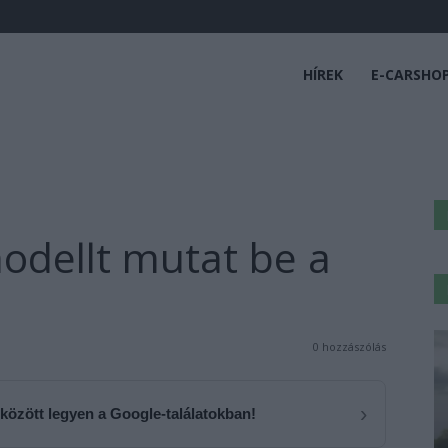
HÍREK
E-CARSHO
odellt mutat be a
0 hozzászólás
›
 között legyen a Google-találatokban!