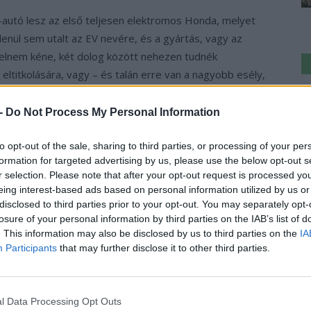
-autó lesz az első teljesen elektromos Honda, melyet
lenül sem utalt az EV nevére, és a gyártás, vagy az
ppelnem kéne, két dolog között nehezen tudnék
 eltitkolására, vagy – és talán erre van a nagyobb esély,
Ke
enleg csak számítógépes képalkotó technika segítségével
a
még nem kerül piacra. Szomorú hír számunkra továbbá,
 -
Do Not Process My Personal Information
sz
gy a modellt Európában is értékesíteni fogják, így
tromos terepjáró (de lehet szedán vagy crossover is,
to opt-out of the sale, sharing to third parties, or processing of your per
formation for targeted advertising by us, please use the below opt-out s
r selection. Please note that after your opt-out request is processed y
eing interest-based ads based on personal information utilized by us or
kísérniük a közelgő Pekingi Autószalon eseményeit,
disclosed to third parties prior to your opt-out. You may separately opt-
is a japán vállalat ígéretei szerint erről a koncepcióról
losure of your personal information by third parties on the IAB’s list of
. This information may also be disclosed by us to third parties on the
IA
 más érdekes is náluk. Kiállításukon megtekinthető lesz
Participants
that may further disclose it to other third parties.
d hajtással szerelt változata a kínai piac számára.
l Data Processing Opt Outs
›
, további tartalmakért!