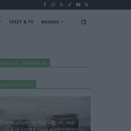
P
TESZT & TV
KISOKOS
Kapcsolat - Médiaajánlat
Legutolsó postok
Dánia utolérte Norvégiát: már
náluk is szinte csak elektromos