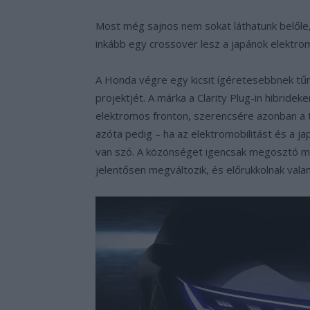
Most még sajnos nem sokat láthatunk belőle
inkább egy crossover lesz a japánok elektrom
A Honda végre egy kicsit ígéretesebbnek tűnő
projektjét. A márka a Clarity Plug-in hibridek
elektromos fronton, szerencsére azonban a 
azóta pedig – ha az elektromobilitást és a ja
van szó. A közönséget igencsak megosztó mo
jelentősen megváltozik, és előrukkolnak vala