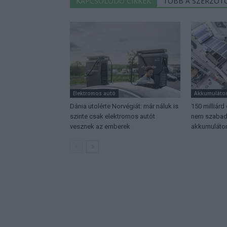
KAPCSOLÓDÓ CIKKEK
TÖBB A SZERZŐT
Elektromos autó
Akkumuláto
Dánia utolérte Norvégiát: már náluk is
150 milliárd
szinte csak elektromos autót
nem szabadu
vesznek az emberek
akkumulátor