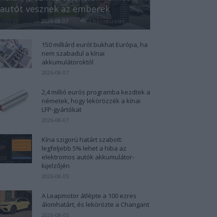
autót vesznek az emberek
Kovács Kata
-
2026-08-07
1 hozzászólás
150 milliárd eurót bukhat Európa, ha
nem szabadul a kínai
akkumulátoroktól
2026-08-07
2,4 millió eurós programba kezdtek a
németek, hogy lekörözzék a kínai
LFP-gyártókat
2026-08-07
Kína szigorú határt szabott:
legfeljebb 5% lehet a hiba az
elektromos autók akkumulátor-
kijelzőjén
2026-08-05
A Leapmotor átlépte a 100 ezres
álomhatárt, és lekörözte a Changant
2026-08-05