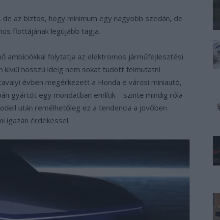
, de az biztos, hogy minimum egy nagyobb szedán, de
os flottájának legújabb tagja.
 ambíciókkal folytatja az elektromos járműfejlesztési
en kívül hosszú ideig nem sokat tudott felmutatni
tavalyi évben megérkezett a Honda e városi miniautó,
pán gyártót egy mondatban említik – szinte mindig róla
dell után remélhetőleg ez a tendencia a jövőben
mi igazán érdekessel.