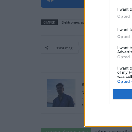
I want t
Opted 
CÍMKÉK
Elektromos autó
Honda
Pekingi Autók
I want t
Opted 
I want 
Oszd meg!
Advertis
Opted 
I want t
of my P
was col
Opted 
Rozsa Arpad
“Orvostanhallgatóként az egé
nyomaték és a hangtalan közle
szennyezzük azt a környezetet