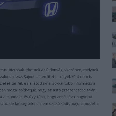
erint biztosak lehetnek az újdonság sikerében, melynek
zalonon lesz. Sajnos az említett – egyébként nem is
tet tár fel, és a látottaknál sokkal több információ a
n megállapíthatjuk, hogy az autó (szerencsére talán)
nt a Honda e, és úgy tűnik, hogy annál jóval nagyobb
rható, de kétségtelenül nem szűkölködik majd a modell a