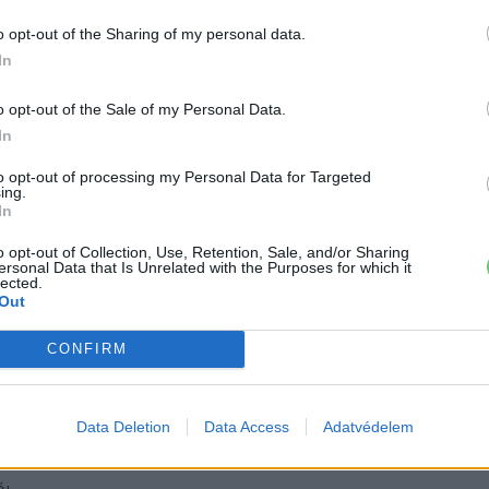
o opt-out of the Sharing of my personal data.
In
iállítás
o opt-out of the Sale of my Personal Data.
In
to opt-out of processing my Personal Data for Targeted
ing.
In
o opt-out of Collection, Use, Retention, Sale, and/or Sharing
ersonal Data that Is Unrelated with the Purposes for which it
lected.
Out
szség védelme mindennapjaim szerves részét képezi. A
CONFIRM
kedés mellett így kifejezetten fontosnak tartom, hogy ne
, melyben mindennapjainkat éljük.”
Data Deletion
Data Access
Adatvédelem