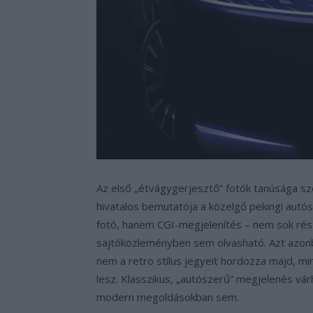
Az első „étvágygerjesztő” fotók tanúsága sz
hivatalos bemutatója a közelgő pekingi autós
fotó, hanem CGI-megjelenítés – nem sok részle
sajtóközleményben sem olvasható. Azt azonba
nem a retro stílus jegyeit hordozza majd, mi
lesz. Klasszikus, „autószerű” megjelenés vá
modern megoldásokban sem.