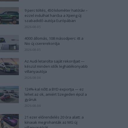
9 perc töltés, 450 kilométer hatótáv –
ezzel indulhat harcba a Xpeng új
szabadidő-autója Európában
2026-08-05
4000 állomás, 108 másodperc: itt a
Nio új csererekordja
2026-08-05
Az Audi letarolta saját rekordjait —
készül minden idők leghatékonyabb
villanyautója
2026-08-04
124%-kal nőtt a BYD exportja — ez
lehet az ok, amiért Szegeden épül a
gyáruk
2026-08-04
21 ezer előrendelés 20 óra alatt: a
kínaiak megrohanták az MG új
villanyautóját