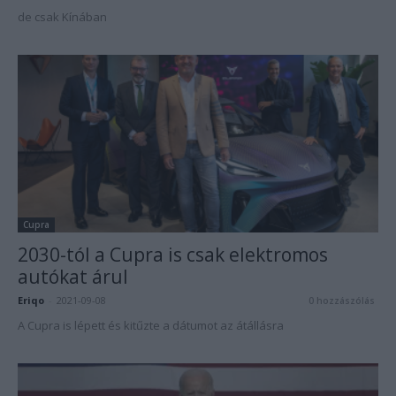
de csak Kínában
Cupra
2030-tól a Cupra is csak elektromos
autókat árul
Eriqo
-
2021-09-08
0 hozzászólás
A Cupra is lépett és kitűzte a dátumot az átállásra