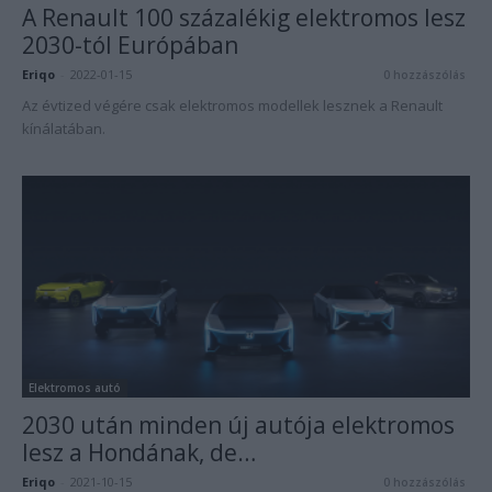
A Renault 100 százalékig elektromos lesz
2030-tól Európában
Eriqo
-
2022-01-15
0 hozzászólás
Az évtized végére csak elektromos modellek lesznek a Renault
kínálatában.
Elektromos autó
2030 után minden új autója elektromos
lesz a Hondának, de…
Eriqo
-
2021-10-15
0 hozzászólás