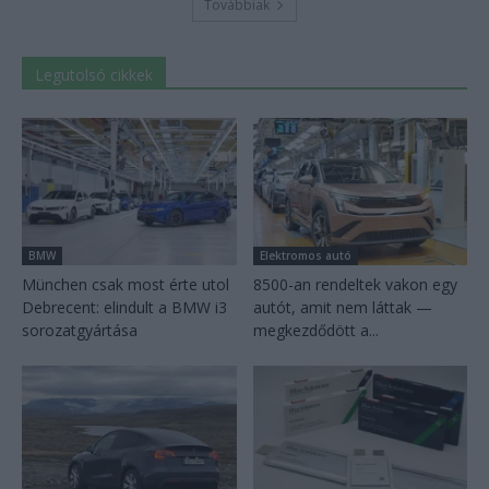
Továbbiak
Legutolsó cikkek
BMW
Elektromos autó
München csak most érte utol
8500-an rendeltek vakon egy
Debrecent: elindult a BMW i3
autót, amit nem láttak —
sorozatgyártása
megkezdődött a...