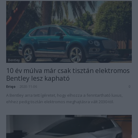
Bentley
10 év múlva már csak tisztán elektromos
Bentley lesz kapható
Eriqo
-
2020-11-06
0
A Bentley arra tett ígéretet, hogy elhozza a fenntartható luxus,
ehhez pedig tisztán elektromos meghajtásra vált 2030-tól.