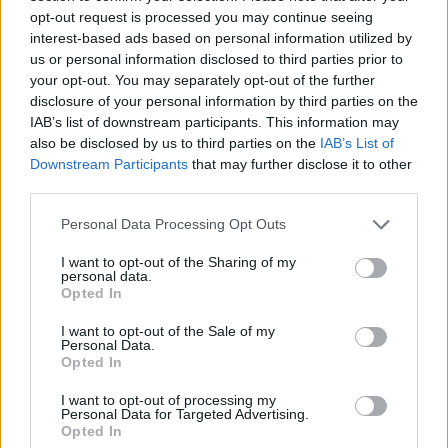
elektromossá válik 2030-ra
opt-out request is processed you may continue seeing
interest-based ads based on personal information utilized by
e-cars.hu
-
2021-03-02
1 hozzászólás
us or personal information disclosed to third parties prior to
A Volvo Cars 2030-ra kizárólag tisztán elektromos autókat kíván
your opt-out. You may separately opt-out of the further
értékesíteni, globális portfoliójából pedig az összes, belső égésű
disclosure of your personal information by third parties on the
motorral szerelt gépkocsit száműzi – beleértve a hibrideket is.
IAB’s list of downstream participants. This information may
also be disclosed by us to third parties on the
IAB’s List of
Downstream Participants
that may further disclose it to other
third parties.
Personal Data Processing Opt Outs
I want to opt-out of the Sharing of my
personal data.
Opted In
I want to opt-out of the Sale of my
Personal Data.
Elektromos autó
Opted In
A Kia 2030-ig kitolta az elektromos autós
I want to opt-out of processing my
stratégiáját
Personal Data for Targeted Advertising.
Opted In
Eriqo
-
2021-02-09
1 hozzászólás