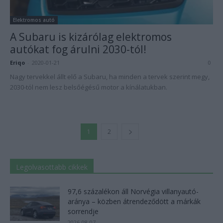
Elektromos autó
A Subaru is kizárólag elektromos
autókat fog árulni 2030-tól!
Eriqo
-
2020-01-21
0
Nagy tervekkel állt elő a Subaru, ha minden a tervek szerint megy,
2030-tól nem lesz belsőégésű motor a kínálatukban.
1
2
Legolvasottabb cikkek
97,6 százalékon áll Norvégia villanyautó-
aránya – közben átrendeződött a márkák
sorrendje
2026-08-07