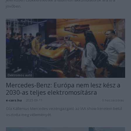
Jelentősen csökkenhetnek a lítium-ion akkumulátorok ára is a
jövőben.
Elektromos autó
Mercedes-Benz: Európa nem lesz kész a
2030-as teljes elektromosításra
e-cars.hu
-
2023-09-11
0 hozzászólás
Ola Källenius Mercedes vezérigazgató az IAA show keretein belül
osztotta meg véleményét.