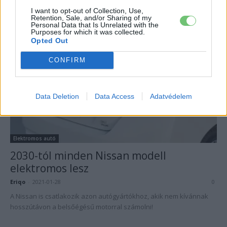
Ho Sung Song, a Kia vezérigazgatója szerint teljes átalakulás vár a
I want to opt-out of Collection, Use,
Retention, Sale, and/or Sharing of my
márkára, aminek záloga 7 tisztán elektromos és 4 PHEV jármű!
Personal Data that Is Unrelated with the
Purposes for which it was collected.
Opted Out
CONFIRM
Data Deletion
Data Access
Adatvédelem
Elektromos autó
2030-tól minden Nissan modell
elektromos lesz
Eriqo
-
2021-01-28
0
A Nissan is csatlakozik azon autógyártókhoz, akik nem kívánnak
hosszútávon a belsőégésű motorral számolni!