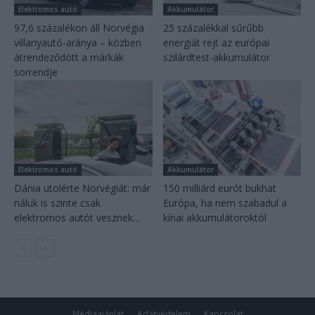
Elektromos autó
Akkumulátor
97,6 százalékon áll Norvégia
25 százalékkal sűrűbb
villanyautó-aránya – közben
energiát rejt az európai
átrendeződött a márkák
szilárdtest-akkumulátor
sorrendje
Elektromos autó
Akkumulátor
Dánia utolérte Norvégiát: már
150 milliárd eurót bukhat
náluk is szinte csak
Európa, ha nem szabadul a
elektromos autót vesznek...
kínai akkumulátoroktól
Médiaajánlat
Adatvédelem
Kapcsolat