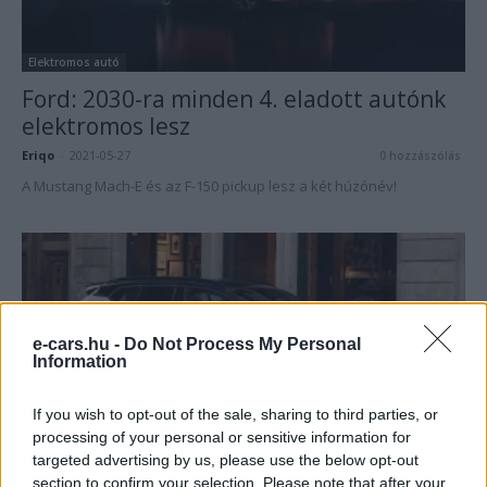
Elektromos autó
Ford: 2030-ra minden 4. eladott autónk
elektromos lesz
Eriqo
-
2021-05-27
0 hozzászólás
A Mustang Mach-E és az F-150 pickup lesz a két húzónév!
e-cars.hu -
Do Not Process My Personal
Information
If you wish to opt-out of the sale, sharing to third parties, or
processing of your personal or sensitive information for
Elektromos autó
targeted advertising by us, please use the below opt-out
Hivatalos – a Volvo Cars tisztán
section to confirm your selection. Please note that after your