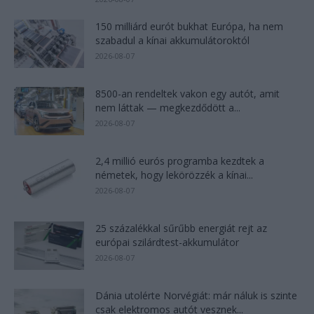
150 milliárd eurót bukhat Európa, ha nem
szabadul a kínai akkumulátoroktól
2026-08-07
8500-an rendeltek vakon egy autót, amit
nem láttak — megkezdődött a...
2026-08-07
2,4 millió eurós programba kezdtek a
németek, hogy lekörözzék a kínai...
2026-08-07
25 százalékkal sűrűbb energiát rejt az
európai szilárdtest-akkumulátor
2026-08-07
Dánia utolérte Norvégiát: már náluk is szinte
csak elektromos autót vesznek...