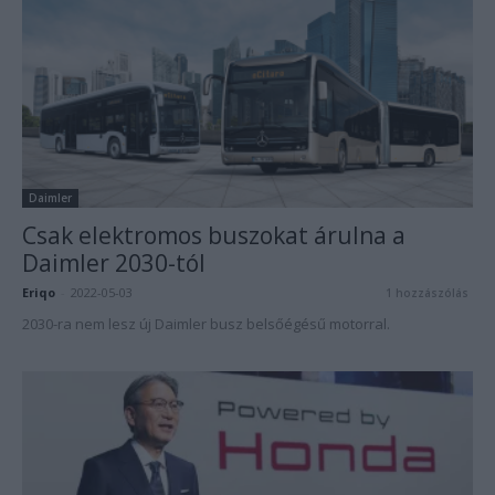
Daimler
Csak elektromos buszokat árulna a
Daimler 2030-tól
Eriqo
-
2022-05-03
1 hozzászólás
2030-ra nem lesz új Daimler busz belsőégésű motorral.