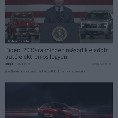
Elektromos autó
Biden: 2030-ra minden második eladott
autó elektromos legyen
Eriqo
-
2021-08-07
0 hozzászólás
Joe Biden impozáns célt tűzött ki Amerika számára.