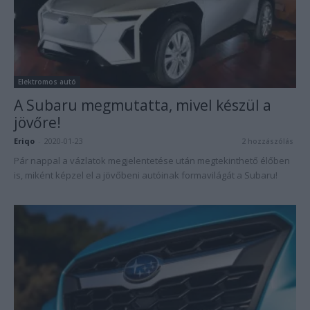
Elektromos autó
A Subaru megmutatta, mivel készül a
jövőre!
Eriqo
-
2020-01-23
2 hozzászólás
Pár nappal a vázlatok megjelentetése után megtekinthető élőben
is, miként képzel el a jövőbeni autóinak formavilágát a Subaru!