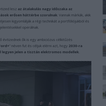
vtized lesz
az átalakulás nagy időszaka az
rások erősen háttérbe szorulnak
. Vannak márkák, akik
jesen kigyomlálják a régi technikát a portfóliójukból és
jelentésekkel operálnak.
ző évtizednek ők is egy ambiciózus célkitűzés
Ford+
” néven fut és céljuk elérni azt, hogy
2030-ra
 legyen jelen a tisztán elektromos modellek
.