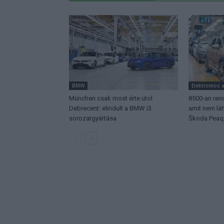
BMW
Elektromos 
München csak most érte utol
8500-an rend
Debrecent: elindult a BMW i3
amit nem lá
sorozatgyártása
Škoda Peaq