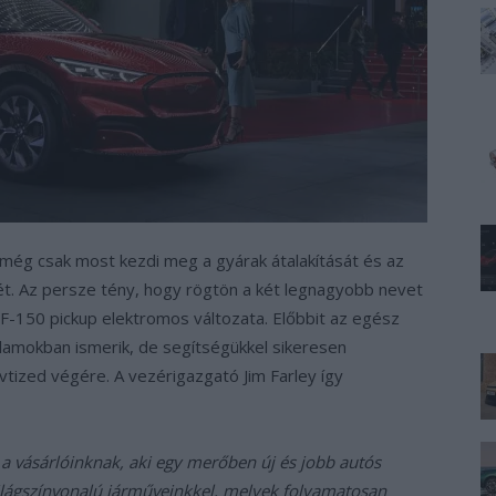
 még csak most kezdi meg a gyárak átalakítását és az
sét. Az persze tény, hogy rögtön a két legnagyobb nevet
F-150 pickup elektromos változata. Előbbit az egész
Államokban ismerik, de segítségükkel sikeresen
évtized végére. A vezérigazgató Jim Farley így
i a vásárlóinknak, aki egy merőben új és jobb autós
ilágszínvonalú járműveinkkel, melyek folyamatosan