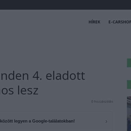
HÍREK
E-CARSHO
inden 4. eladott
os lesz
0 hozzászólás
›
 között legyen a Google-találatokban!