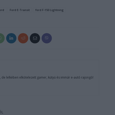
ord
Ford E-Transit
ford F-150 Lightning
, de lelkében elkötelezett gamer, kütyü és immár e-autó rajongó!
ŐL