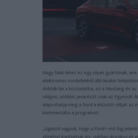
Nagy falat lehet ez egy olyan gyártónak, ami
elektromos modellekből álló kínálat felépíté
dobták be a köztudatba, ez a Mustang és az 
világon, utóbbit javarészt csak az Egyesült 
alapozhatja meg a Ford a kitűzött céljait az 
kommentálta a programot:
„Izgatott vagyok, hogy a Ford+ mit fog jelent
élményt kaphatnak így, párban ikonikus és v