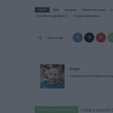
CÍMKÉK
2030
eladások
Elektromos autó
F
Ford Mustang Mach-E
Tisztán elektromos
Oszd meg!
Eriqo
Főállásban Informatikus kocka
KAPCSOLÓDÓ CIKKEK
TÖBB A SZERZŐT