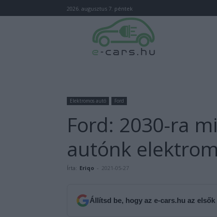
2026. augusztus 7. péntek
Elektromos autó
Ford
Ford: 2030-ra m
autónk elektrom
Írta:
Eriqo
-
2021-05-27
Állítsd be, hogy az e-cars.hu az elsők