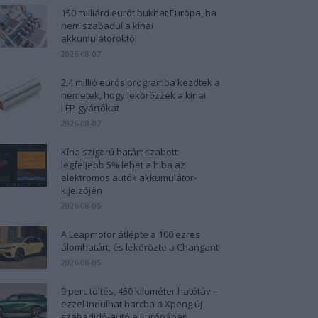
150 milliárd eurót bukhat Európa, ha
nem szabadul a kínai
akkumulátoroktól
2026-08-07
2,4 millió eurós programba kezdtek a
németek, hogy lekörözzék a kínai
LFP-gyártókat
2026-08-07
Kína szigorú határt szabott:
legfeljebb 5% lehet a hiba az
elektromos autók akkumulátor-
kijelzőjén
2026-08-05
A Leapmotor átlépte a 100 ezres
álomhatárt, és lekörözte a Changant
2026-08-05
9 perc töltés, 450 kilométer hatótáv –
ezzel indulhat harcba a Xpeng új
szabadidő-autója Európában