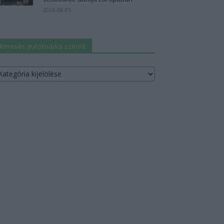
2026-08-05
Keresés autómárka szerint
resés
utómárka
erint