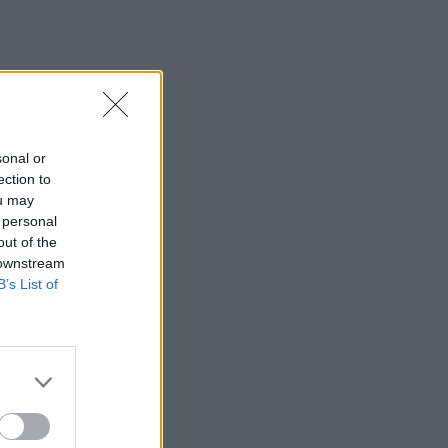
sonal or
ection to
ou may
 personal
out of the
 downstream
B’s List of