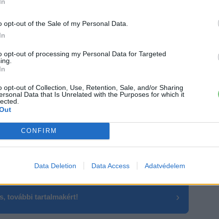
IonBoost
lítium-ion;
IonBoost Pro
lítium-vas-foszfát
In
ávolságú, olcsó szilárdtest-akkumulátorok, a Ford
o opt-out of the Sale of my Personal Data.
now-how-ján alapulva, amelyekben a társaság saját
In
to opt-out of processing my Personal Data for Targeted
n céggel akkumulátorcellák gyártására az Egyesült
ing.
In
 Lincoln járművek számára.
lesz a Mustang Mach-E, leginkább új vásárlók
o opt-out of Collection, Use, Retention, Sale, and/or Sharing
ersonal Data that Is Unrelated with the Purposes for which it
lected.
Out
ránt hatalmas az igény, bemutatása óta már 70 000
CONFIRM
romos Ford E-Transitra nagy feladata vár, érkezésre
Data Deletion
Data Access
Adatvédelem
›
, további tartalmakért!