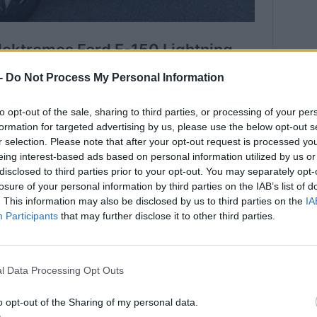
 -
Do Not Process My Personal Information
to opt-out of the sale, sharing to third parties, or processing of your per
formation for targeted advertising by us, please use the below opt-out s
r selection. Please note that after your opt-out request is processed y
eing interest-based ads based on personal information utilized by us or
disclosed to third parties prior to your opt-out. You may separately opt-
jd össze:
losure of your personal information by third parties on the IAB’s list of
. This information may also be disclosed by us to third parties on the
IA
yártás és fejlesztés területén. 2025-re több, mint 30
Participants
that may further disclose it to other third parties.
nt 150 elemzőkémiai, tesztelési, gyártási és értéklánc-
l Data Processing Opt Outs
 növelni fogják az akkumulátorok kínálatát és
ügyfelek és a Ford számára.
o opt-out of the Sharing of my personal data.