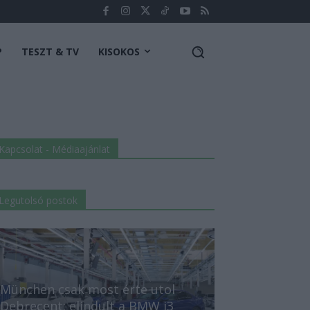
P
TESZT & TV
KISOKOS
Kapcsolat - Médiaajánlat
Legutolsó postok
München csak most érte utol
Debrecent: elindult a BMW i3