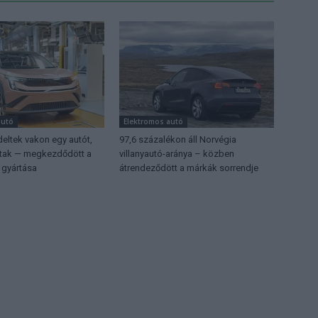
autó
Elektromos autó
eltek vakon egy autót,
97,6 százalékon áll Norvégia
ttak — megkezdődött a
villanyautó-aránya – közben
 gyártása
átrendeződött a márkák sorrendje