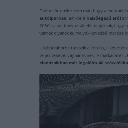
Többször említettem már, hogy a mostani é
autóiparban
, amikor
a belsőégésű erőfor
2030-ra azt irányozták elő maguknak, hogy tel
vannak olyanok is, melyek kevésbé merész ki
Utóbbi táborba tartozik a Ford is, a követke
teljesítésével vágnának neki. A márkánál ez „
eladásaikban már legalább 40 százalékkal