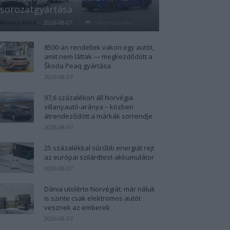
sorozatgyártása
Kovács Kata
-
2026-08-07
0 hozzászólás
8500-an rendeltek vakon egy autót,
amit nem láttak — megkezdődött a
Škoda Peaq gyártása
2026-08-07
97,6 százalékon áll Norvégia
villanyautó-aránya – közben
átrendeződött a márkák sorrendje
2026-08-07
25 százalékkal sűrűbb energiát rejt
az európai szilárdtest-akkumulátor
2026-08-07
Dánia utolérte Norvégiát: már náluk
is szinte csak elektromos autót
vesznek az emberek
2026-08-07