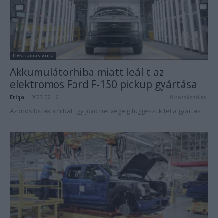
Elektromos autó
Akkumulátorhiba miatt leállt az
elektromos Ford F-150 pickup gyártása
Eriqo
-
2023-02-16
0 hozzászólás
Azonosították a hibát, így jövő hét végéig függesztik fel a gyártást.