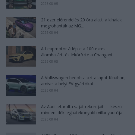
2026-08-05
21 ezer előrendelés 20 óra alatt: a kínaiak
megrohanták az MG...
2026-08-04
A Leapmotor átlépte a 100 ezres
álomhatárt, és lekörözte a Changant
2026-08-05
A Volkswagen bedobta azt a lapot Kínában,
amivel a helyi EV-gyártókat...
2026-08-04
Az Audi letarolta saját rekordjait — készül
minden idők leghatékonyabb villanyautója
2026-08-04