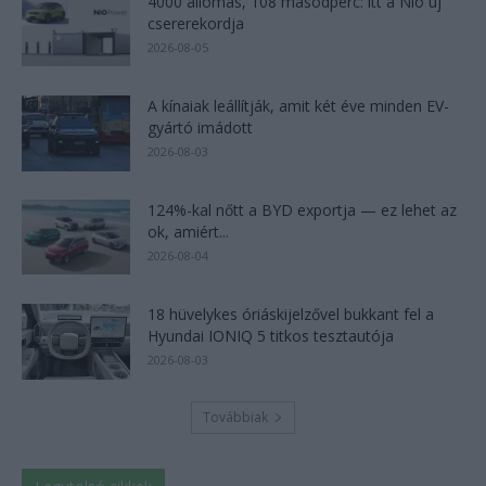
4000 állomás, 108 másodperc: itt a Nio új
csererekordja
2026-08-05
A kínaiak leállítják, amit két éve minden EV-
gyártó imádott
2026-08-03
124%-kal nőtt a BYD exportja — ez lehet az
ok, amiért...
2026-08-04
18 hüvelykes óriáskijelzővel bukkant fel a
Hyundai IONIQ 5 titkos tesztautója
2026-08-03
Továbbiak