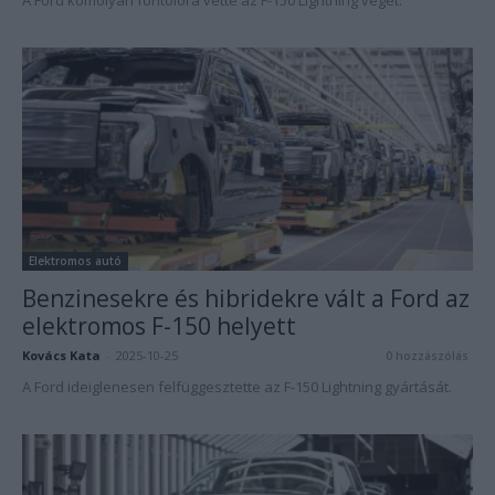
A Ford komolyan fontolóra vette az F-150 Lightning végét.
Elektromos autó
Benzinesekre és hibridekre vált a Ford az
elektromos F-150 helyett
Kovács Kata
-
2025-10-25
0 hozzászólás
A Ford ideiglenesen felfüggesztette az F-150 Lightning gyártását.