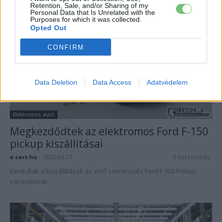
Retention, Sale, and/or Sharing of my
Personal Data that Is Unrelated with the
Purposes for which it was collected.
Opted Out
CONFIRM
Data Deletion
Data Access
Adatvédelem
Elektromos autó
Megkezdődtek az elektromos Ford F-150
pickup kiszállításai
e-cars.hu
-
2022-05-27
3 hozzászólás
Elindultak a kiszállítások az első szerencsés Ford F-150 Pickup
vásárlóknak.