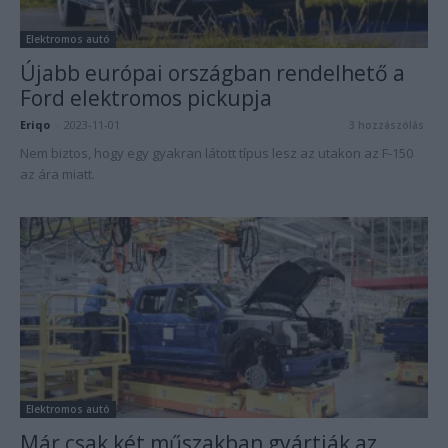
Elektromos autó
Újabb európai országban rendelhető a
Ford elektromos pickupja
Eriqo
-
2023-11-01
3 hozzászólás
Nem biztos, hogy egy gyakran látott típus lesz az utakon az F-150
az ára miatt.
Elektromos autó
Már csak két műszakban gyártják az