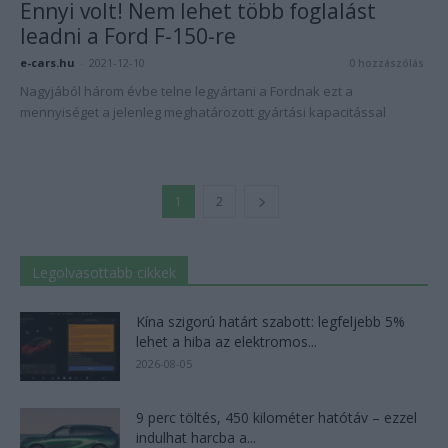
Ennyi volt! Nem lehet több foglalást
leadni a Ford F-150-re
e-cars.hu
-
2021-12-10
0 hozzászólás
Nagyjából három évbe telne legyártani a Fordnak ezt a
mennyiséget a jelenleg meghatározott gyártási kapacitással
1
2
Legolvasottabb cikkek
Kína szigorú határt szabott: legfeljebb 5%
lehet a hiba az elektromos...
2026-08-05
9 perc töltés, 450 kilométer hatótáv – ezzel
indulhat harcba a...