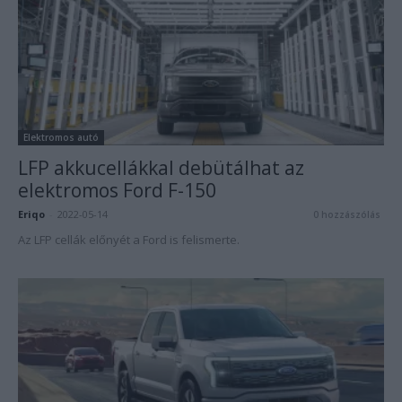
Elektromos autó
LFP akkucellákkal debütálhat az
elektromos Ford F-150
Eriqo
-
2022-05-14
0 hozzászólás
Az LFP cellák előnyét a Ford is felismerte.