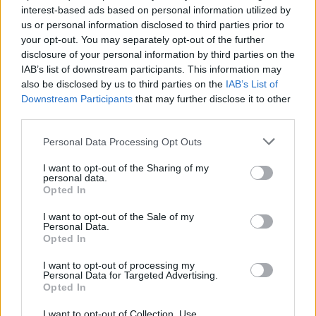
interest-based ads based on personal information utilized by
e-cars.hu
-
2022-12-15
0 hozzászólás
us or personal information disclosed to third parties prior to
Nem győzik gyártani az elektromos Ford F-150 pickupokat, kell a
your opt-out. You may separately opt-out of the further
harmadik műszak.
disclosure of your personal information by third parties on the
IAB’s list of downstream participants. This information may
also be disclosed by us to third parties on the
IAB’s List of
Downstream Participants
that may further disclose it to other
third parties.
Personal Data Processing Opt Outs
I want to opt-out of the Sharing of my
personal data.
Opted In
I want to opt-out of the Sale of my
Elektromos autó
Personal Data.
A rendőrség számára épített a Ford egy
Opted In
F-150 pickupot
I want to opt-out of processing my
Personal Data for Targeted Advertising.
Eriqo
-
2022-07-29
0 hozzászólás
Opted In
A Ford és az amerikai rendőrség kapcsolata sok évtizedre nyúlik
vissza.
I want to opt-out of Collection, Use,