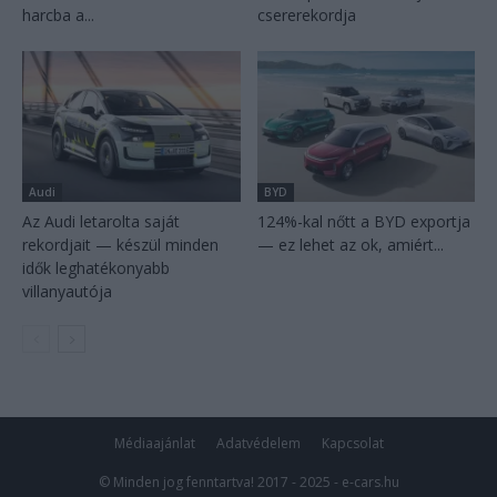
harcba a...
csererekordja
Audi
BYD
Az Audi letarolta saját
124%-kal nőtt a BYD exportja
rekordjait — készül minden
— ez lehet az ok, amiért...
idők leghatékonyabb
villanyautója
Médiaajánlat
Adatvédelem
Kapcsolat
© Minden jog fenntartva! 2017 - 2025 - e-cars.hu