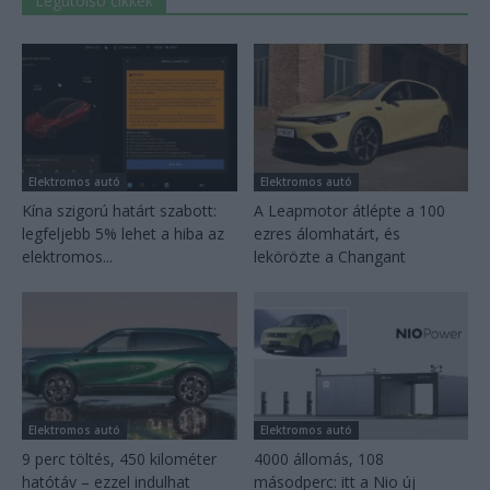
Legutolsó cikkek
Elektromos autó
Elektromos autó
Kína szigorú határt szabott:
A Leapmotor átlépte a 100
legfeljebb 5% lehet a hiba az
ezres álomhatárt, és
elektromos...
lekörözte a Changant
Elektromos autó
Elektromos autó
9 perc töltés, 450 kilométer
4000 állomás, 108
hatótáv – ezzel indulhat
másodperc: itt a Nio új