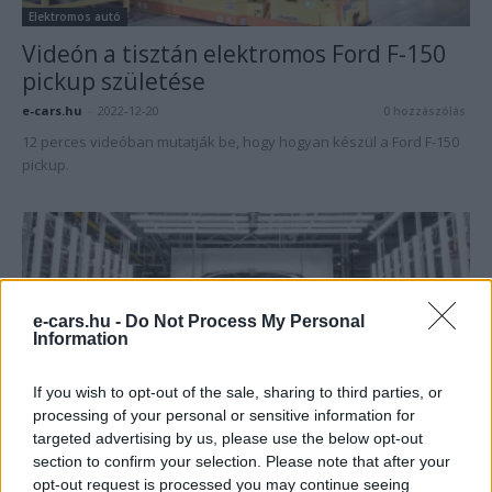
Elektromos autó
Videón a tisztán elektromos Ford F-150
pickup születése
e-cars.hu
-
2022-12-20
0 hozzászólás
12 perces videóban mutatják be, hogy hogyan készül a Ford F-150
pickup.
e-cars.hu -
Do Not Process My Personal
Information
If you wish to opt-out of the sale, sharing to third parties, or
processing of your personal or sensitive information for
Elektromos autó
targeted advertising by us, please use the below opt-out
Akkora a kereslet a Ford F-150
section to confirm your selection. Please note that after your
pickupokra, hogy bevezetik a harmadik...
opt-out request is processed you may continue seeing