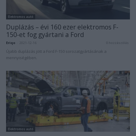
Elektromos autó
Duplázás – évi 160 ezer elektromos F-
150-et fog gyártani a Ford
Eriqo
-
2021-12-16
0 hozzászólás
Újabb duplázás jött a Ford F-150 sorozatgyártásának a
mennyiségében.
Elektromos autó