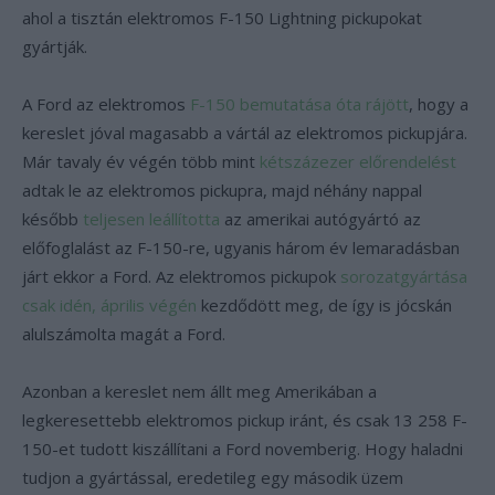
ahol a tisztán elektromos F-150 Lightning pickupokat
gyártják.
A Ford az elektromos
F-150 bemutatása óta rájött
, hogy a
kereslet jóval magasabb a vártál az elektromos pickupjára.
Már tavaly év végén több mint
kétszázezer előrendelést
adtak le az elektromos pickupra, majd néhány nappal
később
teljesen leállította
az amerikai autógyártó az
előfoglalást az F-150-re, ugyanis három év lemaradásban
járt ekkor a Ford. Az elektromos pickupok
sorozatgyártása
csak idén, április végén
kezdődött meg, de így is jócskán
alulszámolta magát a Ford.
Azonban a kereslet nem állt meg Amerikában a
legkeresettebb elektromos pickup iránt, és csak 13 258 F-
150-et tudott kiszállítani a Ford novemberig. Hogy haladni
tudjon a gyártással, eredetileg egy második üzem