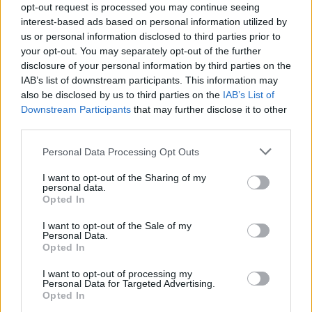
opt-out request is processed you may continue seeing
150 milliárd eurót bukhat Európa, ha
interest-based ads based on personal information utilized by
nem szabadul a kínai akkumulátoroktól
us or personal information disclosed to third parties prior to
your opt-out. You may separately opt-out of the further
Akkumulátor
disclosure of your personal information by third parties on the
IAB’s list of downstream participants. This information may
2,4 millió eurós programba kezdtek a
also be disclosed by us to third parties on the
IAB’s List of
németek, hogy lekörözzék a kínai LFP-
Downstream Participants
that may further disclose it to other
gyártókat
Akkumulátor
third parties.
Personal Data Processing Opt Outs
I want to opt-out of the Sharing of my
personal data.
Opted In
I want to opt-out of the Sale of my
Personal Data.
Opted In
I want to opt-out of processing my
Personal Data for Targeted Advertising.
Opted In