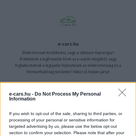
e-cars.hu
Elektromosan közlekedsz, vagy a váltáson töprengsz?
Érdekelnek a legfrissebb hírek az e-autók világából, vagy
foglalkoztatnak a legújabb fejlesztések az elektromosság és a
fenntarthatóság területén? Akkor jó helyen jársz!
e-cars.hu -
Do Not Process My Personal
Information
KAPCSOLÓDÓ CIKKEK
TÖBB A SZERZŐTŐL
If you wish to opt-out of the sale, sharing to third parties, or
Dánia utolérte Norvégiát: már náluk is
processing of your personal or sensitive information for
szinte csak elektromos autót vesznek
targeted advertising by us, please use the below opt-out
Elektromos
az emberek
autó
section to confirm your selection. Please note that after your