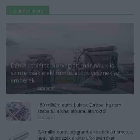
Legutolsó postok
Dánia utolérte Norvégiát: már náluk is
szinte csak elektromos autót vesznek az
emberek
Kovács Kata
-
2026-08-07
0 hozzászólás
150 milliárd eurót bukhat Európa, ha nem
szabadul a kínai akkumulátoroktól
2026-08-07
2,4 millió eurós programba kezdtek a németek,
hogy lekörözzék a kínai LFP-gyártókat