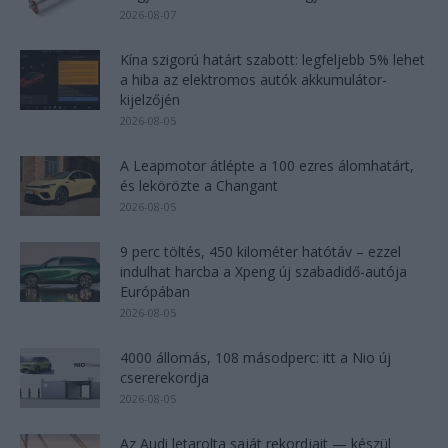
2026-08-07
Kína szigorú határt szabott: legfeljebb 5% lehet
a hiba az elektromos autók akkumulátor-
kijelzőjén
2026-08-05
A Leapmotor átlépte a 100 ezres álomhatárt,
és lekörözte a Changant
2026-08-05
9 perc töltés, 450 kilométer hatótáv – ezzel
indulhat harcba a Xpeng új szabadidő-autója
Európában
2026-08-05
4000 állomás, 108 másodperc: itt a Nio új
csererekordja
2026-08-05
Az Audi letarolta saját rekordjait — készül