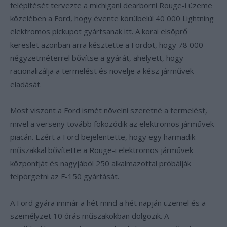
felépítését tervezte a michigani dearborni Rouge-i üzeme
közelében a Ford, hogy évente körülbelül 40 000 Lightning
elektromos pickupot gyártsanak itt. A korai elsöprő
kereslet azonban arra késztette a Fordot, hogy 78 000
négyzetméterrel bővítse a gyárát, ahelyett, hogy
racionalizálja a termelést és növelje a kész járművek
eladását.
Most viszont a Ford ismét növelni szeretné a termelést,
mivel a verseny tovább fokozódik az elektromos járművek
piacán. Ezért a Ford bejelentette, hogy egy harmadik
műszakkal bővítette a Rouge-i elektromos járművek
központját és nagyjából 250 alkalmazottal próbálják
felpörgetni az F-150 gyártását.
A Ford gyára immár a hét mind a hét napján üzemel és a
személyzet 10 órás műszakokban dolgozik. A