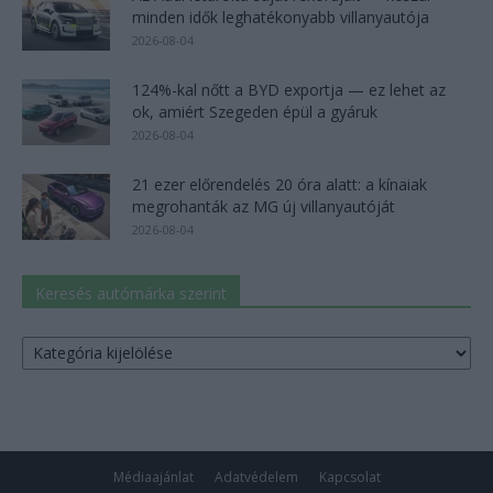
minden idők leghatékonyabb villanyautója
2026-08-04
124%-kal nőtt a BYD exportja — ez lehet az
ok, amiért Szegeden épül a gyáruk
2026-08-04
21 ezer előrendelés 20 óra alatt: a kínaiak
megrohanták az MG új villanyautóját
2026-08-04
Keresés autómárka szerint
Keresés
autómárka
szerint
Médiaajánlat
Adatvédelem
Kapcsolat