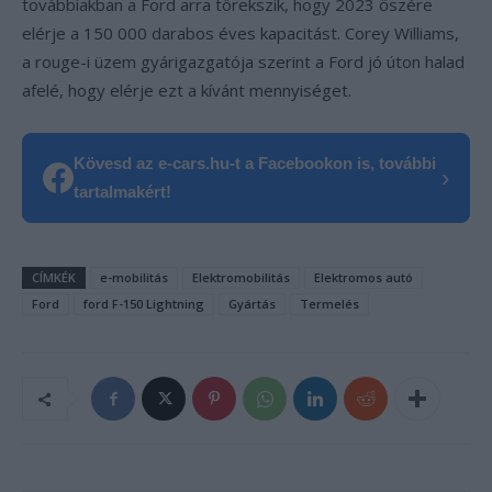
továbbiakban a Ford arra törekszik, hogy 2023 őszére
elérje a 150 000 darabos éves kapacitást. Corey Williams,
a rouge-i üzem gyárigazgatója szerint a Ford jó úton halad
afelé, hogy elérje ezt a kívánt mennyiséget.
Kövesd az e-cars.hu-t a Facebookon is, további
›
tartalmakért!
CÍMKÉK
e-mobilitás
Elektromobilitás
Elektromos autó
Ford
ford F-150 Lightning
Gyártás
Termelés