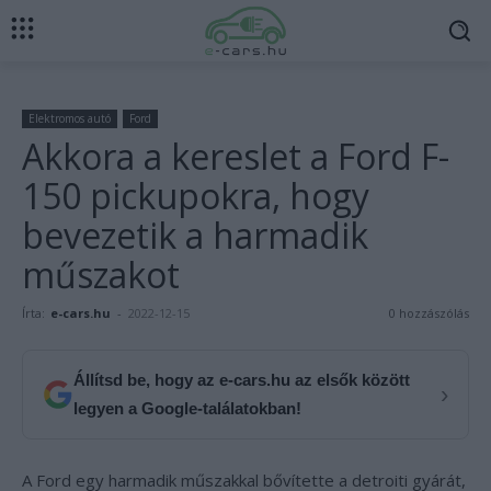
Elektromos autó
Ford
Akkora a kereslet a Ford F-
150 pickupokra, hogy
bevezetik a harmadik
műszakot
Írta:
e-cars.hu
-
2022-12-15
0 hozzászólás
Állítsd be, hogy az e-cars.hu az elsők között
›
legyen a Google-találatokban!
A Ford egy harmadik műszakkal bővítette a detroiti gyárát,