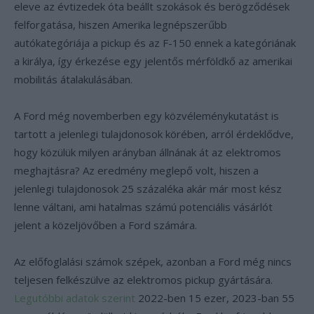
eleve az évtizedek óta beállt szokások és berögződések
felforgatása, hiszen Amerika legnépszerűbb
autókategóriája a pickup és az F-150 ennek a kategóriának
a királya, így érkezése egy jelentős mérföldkő az amerikai
mobilitás átalakulásában.
A Ford még novemberben egy közvéleménykutatást is
tartott a jelenlegi tulajdonosok körében, arról érdeklődve,
hogy közülük milyen arányban állnának át az elektromos
meghajtásra? Az eredmény meglepő volt, hiszen a
jelenlegi tulajdonosok 25 százaléka akár már most kész
lenne váltani, ami hatalmas számú potenciális vásárlót
jelent a közeljövőben a Ford számára.
Az előfoglalási számok szépek, azonban a Ford még nincs
teljesen felkészülve az elektromos pickup gyártására.
Legutóbbi adatok szerint
2022-ben 15 ezer, 2023-ban 55