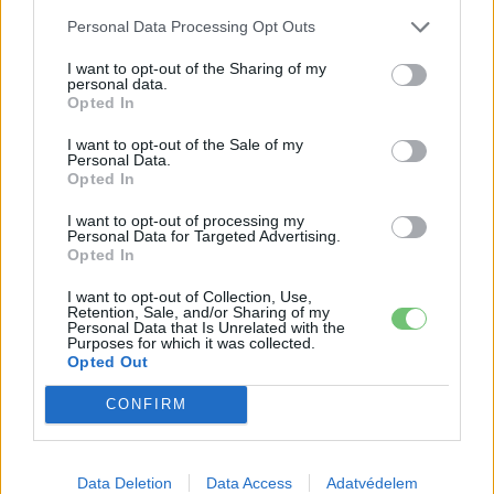
Personal Data Processing Opt Outs
I want to opt-out of the Sharing of my
personal data.
Opted In
I want to opt-out of the Sale of my
Personal Data.
Opted In
I want to opt-out of processing my
Personal Data for Targeted Advertising.
Opted In
Eriqo
I want to opt-out of Collection, Use,
Főállásban Informatikus kocka, de lelkében elkötelezett gamer,
Retention, Sale, and/or Sharing of my
Personal Data that Is Unrelated with the
kütyü és immár e-autó rajongó!
Purposes for which it was collected.
Opted Out
CONFIRM
KAPCSOLÓDÓ CIKKEK
TÖBB A SZERZŐTŐL
Data Deletion
Data Access
Adatvédelem
Kína szigorú határt szabott: legfeljebb