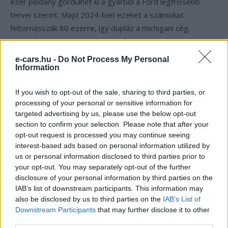
ezer példány gördülhet ki a gyárból a Ford legfrissebb
tervei szerint. Majd 2024-ben ezeket a számokat
feltornásszák 80 ezerre, így dupláz a michigani cég.
Várhatóan 2025-ben pedig megérkezhet a Ford F-150
második generációja melyből akár évi 160 ezer példány is
e-cars.hu -
Do Not Process My Personal
készülhet. A cél elérése érdekében a Ford további 850
Information
millió dollárt tervez elkölteni, mondta egy a tervet jól
If you wish to opt-out of the sale, sharing to third parties, or
ismerő személy és beszállító.
processing of your personal or sensitive information for
targeted advertising by us, please use the below opt-out
section to confirm your selection. Please note that after your
Kövesd az e-cars.hu-t a Facebookon is, további
›
opt-out request is processed you may continue seeing
tartalmakért!
interest-based ads based on personal information utilized by
us or personal information disclosed to third parties prior to
your opt-out. You may separately opt-out of the further
disclosure of your personal information by third parties on the
CÍMKÉK
Eladási statisztika
Elektromos autó
IAB’s list of downstream participants. This information may
elektromos pickup
Előrendelés
Ford
ford F-150 Lightning
also be disclosed by us to third parties on the
IAB’s List of
Downstream Participants
that may further disclose it to other
third parties.