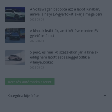
A Volkswagen bedobta azt a lapot Kínában,
amivel a helyi EV-gyártókat akarja megelőzni
2026-08-04
A kínaiak leállítják, amit két éve minden EV-
gyártó imádott
2026-08-03
5 perc, és már 70 százalékon jár: a kínaiak
eddig nem látott sebességgel töltik a
villanyautóikat
2026-08-03
Keresés autómárka szerint
Keresés
autómárka
szerint