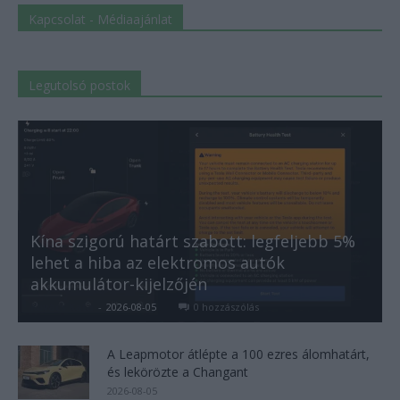
Kapcsolat - Médiaajánlat
Legutolsó postok
Kína szigorú határt szabott: legfeljebb 5%
lehet a hiba az elektromos autók
akkumulátor-kijelzőjén
Kovács Kata
-
2026-08-05
0 hozzászólás
A Leapmotor átlépte a 100 ezres álomhatárt,
és lekörözte a Changant
2026-08-05