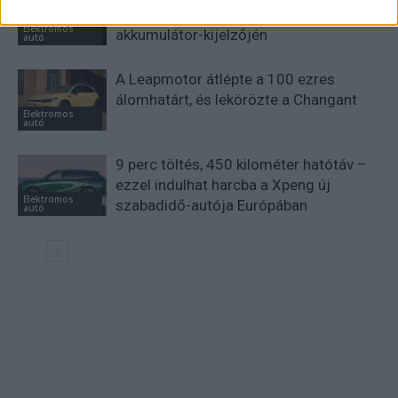
5% lehet a hiba az elektromos autók
Elektromos
akkumulátor-kijelzőjén
autó
A Leapmotor átlépte a 100 ezres
álomhatárt, és lekörözte a Changant
Elektromos
autó
9 perc töltés, 450 kilométer hatótáv –
ezzel indulhat harcba a Xpeng új
Elektromos
szabadidő-autója Európában
autó