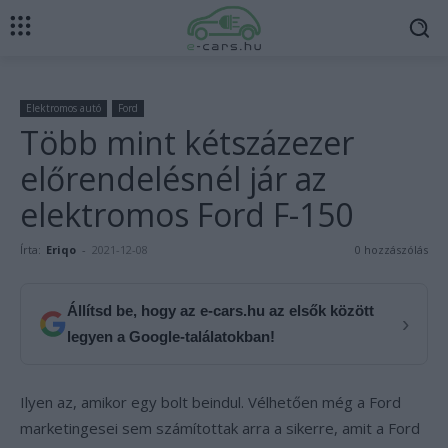
Elektromos autó
Ford
Több mint kétszázezer
előrendelésnél jár az
elektromos Ford F-150
Írta:
Eriqo
-
2021-12-08
0 hozzászólás
Állítsd be, hogy az e-cars.hu az elsők között
›
legyen a Google-találatokban!
Ilyen az, amikor egy bolt beindul. Vélhetően még a Ford
marketingesei sem számítottak arra a sikerre, amit a Ford