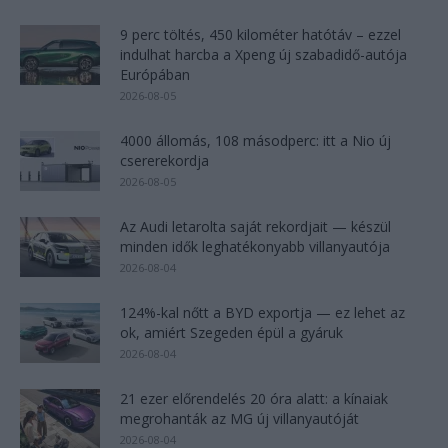
9 perc töltés, 450 kilométer hatótáv – ezzel
indulhat harcba a Xpeng új szabadidő-autója
Európában
2026-08-05
4000 állomás, 108 másodperc: itt a Nio új
csererekordja
2026-08-05
Az Audi letarolta saját rekordjait — készül
minden idők leghatékonyabb villanyautója
2026-08-04
124%-kal nőtt a BYD exportja — ez lehet az
ok, amiért Szegeden épül a gyáruk
2026-08-04
21 ezer előrendelés 20 óra alatt: a kínaiak
megrohanták az MG új villanyautóját
2026-08-04