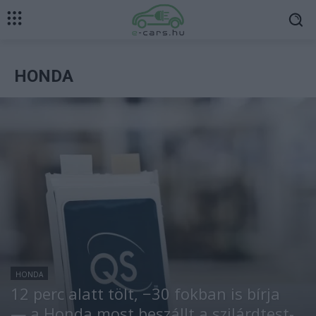
HONDA
HONDA
12 perc alatt tölt, −30 fokban is bírja
— a Honda most beszállt a szilárdtest-