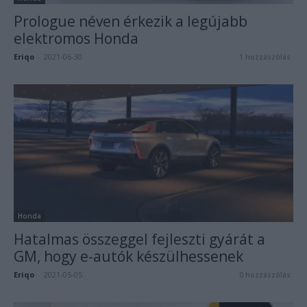
Prologue néven érkezik a legújabb
elektromos Honda
Eriqo
-
2021-06-30
1 hozzászólás
Honda
Hatalmas összeggel fejleszti gyárát a
GM, hogy e-autók készülhessenek
Eriqo
-
2021-05-05
0 hozzászólás