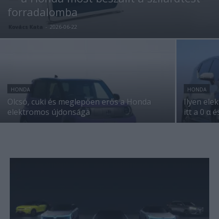
forradalomba
Kovács Kata
-
2026-06-22
HONDA
HONDA
Olcsó, cuki és meglepően erős a Honda
Ilyen ele
elektromos újdonsága
itt a 0 α