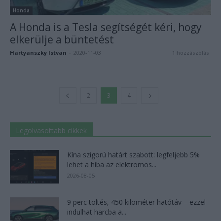
Honda
A Honda is a Tesla segítségét kéri, hogy
elkerülje a büntetést
Hartyanszky Istvan
-
2020-11-03
1 hozzászólás
2
3
4
Legolvasottabb cikkek
Kína szigorú határt szabott: legfeljebb 5%
lehet a hiba az elektromos...
2026-08-05
9 perc töltés, 450 kilométer hatótáv – ezzel
indulhat harcba a...