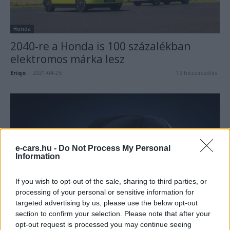
Honda
2040-re a Honda is 100 százalékban
elektromos márka lesz
Eriqo
-
2021-04-25
12 hozzászólás
e-cars.hu -
Do Not Process My Personal
Information
If you wish to opt-out of the sale, sharing to third parties, or
processing of your personal or sensitive information for
Honda
targeted advertising by us, please use the below opt-out
Egyre jobban néz ki a végleges,
section to confirm your selection. Please note that after your
elektromos Honda SUV
opt-out request is processed you may continue seeing