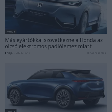
Honda
Más gyártókkal szövetkezne a Honda az
olcsó elektromos padlólemez miatt
Eriqo
-
2021-07-17
0 hozzászólás
Honda