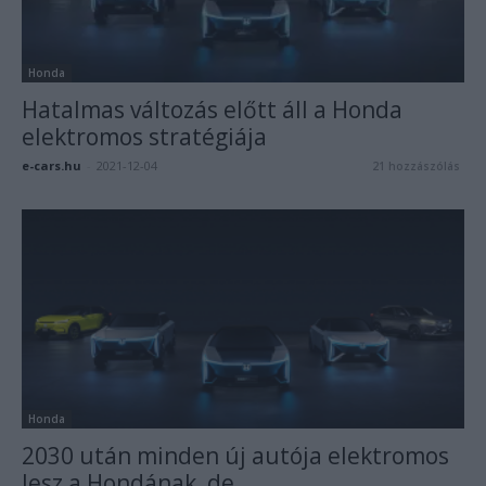
Honda
Hatalmas változás előtt áll a Honda
elektromos stratégiája
e-cars.hu
-
2021-12-04
21 hozzászólás
Honda
2030 után minden új autója elektromos
lesz a Hondának, de…