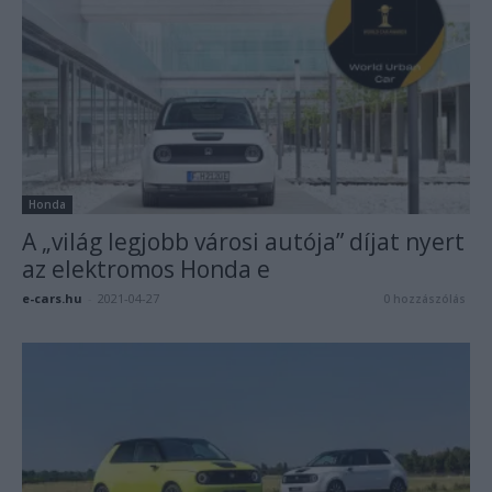
Honda
A „világ legjobb városi autója” díjat nyert
az elektromos Honda e
e-cars.hu
-
2021-04-27
0 hozzászólás