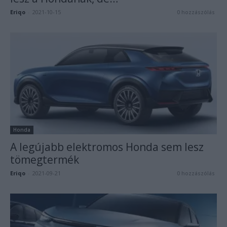
Eriqo
-
2021-10-15
0 hozzászólás
Honda
A legújabb elektromos Honda sem lesz
tömegtermék
Eriqo
-
2021-09-21
0 hozzászólás