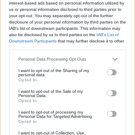
interest-based ads based on personal information utilized by
Eriqo
-
2021-04-21
0 hozzászólás
us or personal information disclosed to third parties prior to
your opt-out. You may separately opt-out of the further
disclosure of your personal information by third parties on the
IAB’s list of downstream participants. This information may
also be disclosed by us to third parties on the
IAB’s List of
Downstream Participants
that may further disclose it to other
third parties.
Personal Data Processing Opt Outs
I want to opt-out of the Sharing of my
Honda
personal data.
Opted In
A vártnál gyengébb lett a Honda-e Euro
NCAP töréstesztje
I want to opt-out of the Sale of my
Personal Data.
Eriqo
-
2020-12-11
0 hozzászólás
Opted In
I want to opt-out of processing my
Personal Data for Targeted Advertising.
Opted In
I want to opt-out of Collection, Use,