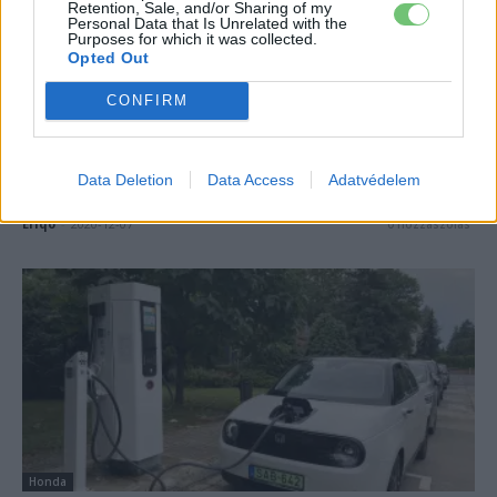
Retention, Sale, and/or Sharing of my
Personal Data that Is Unrelated with the
Purposes for which it was collected.
Opted Out
CONFIRM
Honda
2022-től nem lesz belsőégésű Honda
Data Deletion
Data Access
Adatvédelem
Európában
Eriqo
-
2020-12-07
0 hozzászólás
Honda