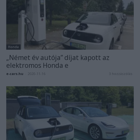
Honda
„Német év autója” díjat kapott az
elektromos Honda e
e-cars.hu
-
2020-11-16
3 hozzászólás