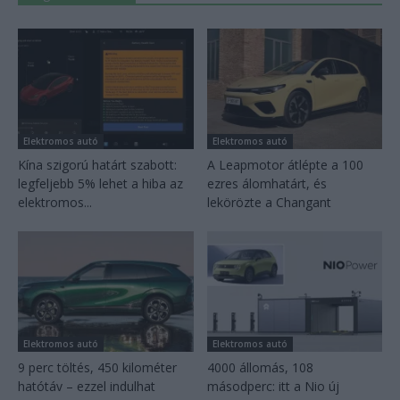
Elektromos autó
Elektromos autó
Kína szigorú határt szabott:
A Leapmotor átlépte a 100
legfeljebb 5% lehet a hiba az
ezres álomhatárt, és
elektromos...
lekörözte a Changant
Elektromos autó
Elektromos autó
9 perc töltés, 450 kilométer
4000 állomás, 108
hatótáv – ezzel indulhat
másodperc: itt a Nio új