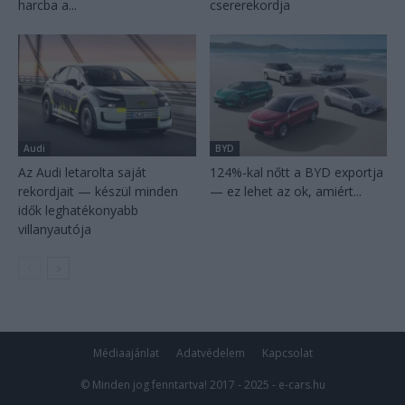
harcba a...
csererekordja
Audi
BYD
Az Audi letarolta saját
124%-kal nőtt a BYD exportja
rekordjait — készül minden
— ez lehet az ok, amiért...
idők leghatékonyabb
villanyautója
Médiaajánlat
Adatvédelem
Kapcsolat
© Minden jog fenntartva! 2017 - 2025 - e-cars.hu