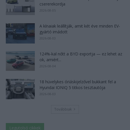
csererekordja
2026-08-05
A kínaiak leállítják, amit két éve minden EV-
gyártó imádott
2026-08-03
124%-kal nőtt a BYD exportja — ez lehet az
ok, amiért...
2026-08-04
18 hüvelykes óriáskijelzővel bukkant fel a
Hyundai IONIQ 5 titkos tesztautója
2026-08-03
Továbbiak
Legutolsó cikkek