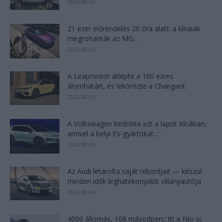
2026-08-05
21 ezer előrendelés 20 óra alatt: a kínaiak
megrohanták az MG...
2026-08-04
A Leapmotor átlépte a 100 ezres
álomhatárt, és lekörözte a Changant
2026-08-05
A Volkswagen bedobta azt a lapot Kínában,
amivel a helyi EV-gyártókat...
2026-08-04
Az Audi letarolta saját rekordjait — készül
minden idők leghatékonyabb villanyautója
2026-08-04
4000 állomás, 108 másodperc: itt a Nio új