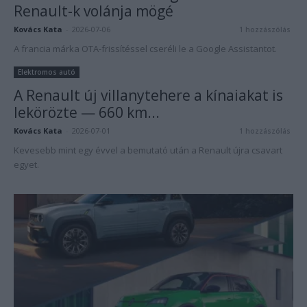
Renault-k volánja mögé
Kovács Kata
-
2026-07-06
1 hozzászólás
A francia márka OTA-frissítéssel cseréli le a Google Assistantot.
Elektromos autó
A Renault új villanytehere a kínaiakat is
lekörözte — 660 km...
Kovács Kata
-
2026-07-01
1 hozzászólás
Kevesebb mint egy évvel a bemutató után a Renault újra csavart
egyet.