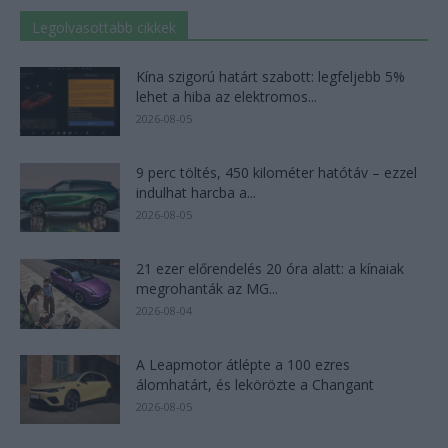
Legolvasottabb cikkek
Kína szigorú határt szabott: legfeljebb 5%
lehet a hiba az elektromos...
2026-08-05
9 perc töltés, 450 kilométer hatótáv – ezzel
indulhat harcba a...
2026-08-05
21 ezer előrendelés 20 óra alatt: a kínaiak
megrohanták az MG...
2026-08-04
A Leapmotor átlépte a 100 ezres
álomhatárt, és lekörözte a Changant
2026-08-05