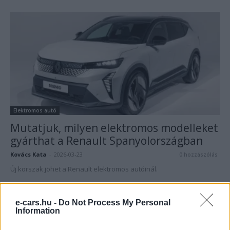
Elektromos autó
Mutatjuk, milyen elektromos modelleket
gyárthat a Renault Spanyolországban
Kovács Kata
-
2026-03-23
0 hozzászólás
Új korszak jöhet a Renault elektromos autóinál.
e-cars.hu -
Do Not Process My Personal
Information