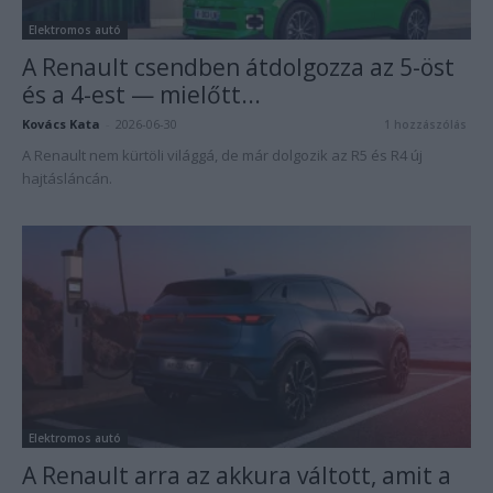
Elektromos autó
A Renault csendben átdolgozza az 5-öst
és a 4-est — mielőtt...
Kovács Kata
-
2026-06-30
1 hozzászólás
A Renault nem kürtöli világgá, de már dolgozik az R5 és R4 új
hajtásláncán.
Elektromos autó
A Renault arra az akkura váltott, amit a