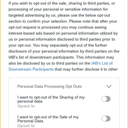
If you wish to opt-out of the sale, sharing to third parties, or
processing of your personal or sensitive information for
targeted advertising by us, please use the below opt-out
section to confirm your selection. Please note that after your
opt-out request is processed you may continue seeing
interest-based ads based on personal information utilized by
Elektromos autó
us or personal information disclosed to third parties prior to
16 új elektromos autót ígér a Renault –
your opt-out. You may separately opt-out of the further
itt a nagy...
disclosure of your personal information by third parties on the
IAB’s list of downstream participants. This information may
Kovács Kata
-
2026-03-11
0 hozzászólás
also be disclosed by us to third parties on the
IAB’s List of
A Renault továbbra is erősen az elektromos autókra épít.
Downstream Participants
that may further disclose it to other
third parties.
Elektromos autó
A Renault teljesen bekebelezi a Flexist –
Personal Data Processing Opt Outs
fordulat az elektromos furgonok...
I want to opt-out of the Sharing of my
Kovács Kata
-
2026-02-25
0 hozzászólás
personal data.
Opted In
A döntés alapjaiban rajzolhatja át az elektromos könnyű
haszonjárművek piacát Európában.
I want to opt-out of the Sale of my
Personal Data.
Opted In