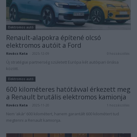
Elektromos autó
Renault-alapokra építené olcsó
elektromos autóit a Ford
Kovács Kata
-
2025-12-09
0 hozzászólás
Új stratégiai partnerség született Európa két autóipari óriása
között.
Elektromos autó
600 kilométeres hatótávval érkezett meg
a Renault brutális elektromos kamionja
Kovács Kata
-
2025-11-20
1 hozzászólás
Nem ‘akár’ 600 kilométert, hanem garantált 600 kilométert tud
megtenni a Renault kamionja.