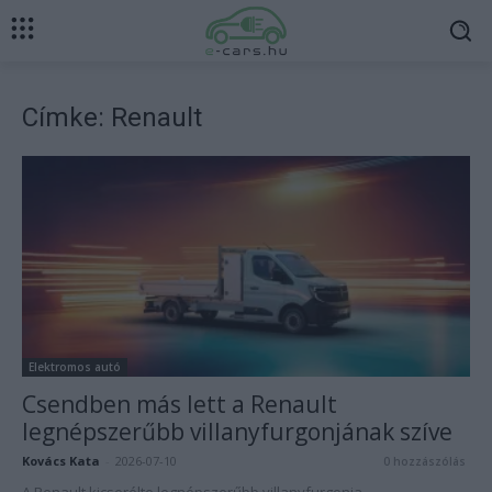
Címke: Renault
Elektromos autó
Csendben más lett a Renault
legnépszerűbb villanyfurgonjának szíve
Kovács Kata
-
2026-07-10
0 hozzászólás