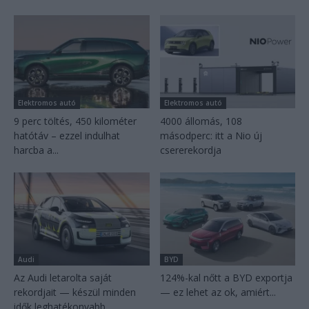
Elektromos autó
Elektromos autó
9 perc töltés, 450 kilométer
4000 állomás, 108
hatótáv – ezzel indulhat
másodperc: itt a Nio új
harcba a...
csererekordja
Audi
BYD
Az Audi letarolta saját
124%-kal nőtt a BYD exportja
rekordjait — készül minden
— ez lehet az ok, amiért...
idők leghatékonyabb