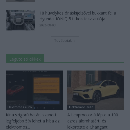
18 hüvelykes óriáskijelzővel bukkant fel a
Hyundai IONIQ 5 titkos tesztautója
2026-08-03
Továbbiak
Legutolsó cikkek
Elektromos autó
Elektromos autó
Kína szigorú határt szabott:
A Leapmotor átlépte a 100
legfeljebb 5% lehet a hiba az
ezres álomhatárt, és
elektromos...
lekörözte a Changant