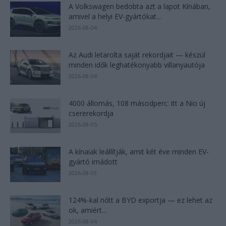
A Volkswagen bedobta azt a lapot Kínában,
amivel a helyi EV-gyártókat...
2026-08-04
Az Audi letarolta saját rekordjait — készül
minden idők leghatékonyabb villanyautója
2026-08-04
4000 állomás, 108 másodperc: itt a Nio új
csererekordja
2026-08-05
A kínaiak leállítják, amit két éve minden EV-
gyártó imádott
2026-08-03
124%-kal nőtt a BYD exportja — ez lehet az
ok, amiért...
2026-08-04