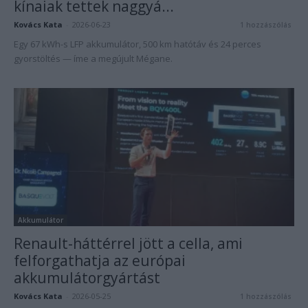
kínaiak tettek naggyá...
Kovács Kata
-
2026-06-23
1 hozzászólás
Egy 67 kWh-s LFP akkumulátor, 500 km hatótáv és 24 perces
gyorstöltés — íme a megújult Mégane.
Akkumulátor
Renault-háttérrel jött a cella, ami
felforgathatja az európai
akkumulátorgyártást
Kovács Kata
-
2026-05-25
1 hozzászólás