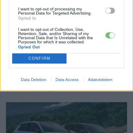
I want to opt-out of processing my
Personal Data for Targeted Advertising.
Opted In
I want to opt-out of Collection, Use,
Retention, Sale, and/or Sharing of my
Personal Data that Is Unrelated with the
Purposes for which it was collected.
Opted Out
Elektromos autó
CONFIRM
Véget ér az Ampere-korszak:
visszavonulót fúj a Renault?
Data Deletion
Data Access
Adatvédelem
Kovács Kata
-
2026-01-27
2 hozzászólás
Luca de Meo víziója megbicsaklott.