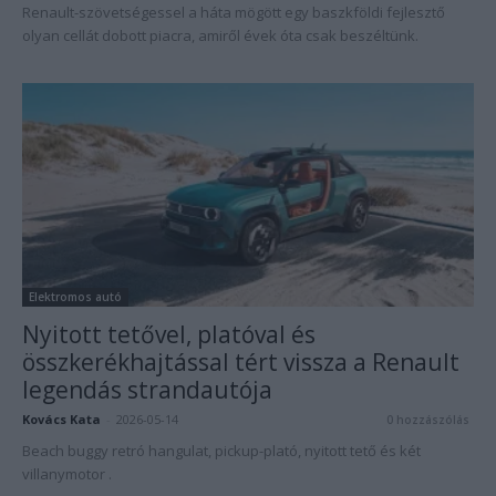
Renault-szövetségessel a háta mögött egy baszkföldi fejlesztő
olyan cellát dobott piacra, amiről évek óta csak beszéltünk.
Elektromos autó
Nyitott tetővel, platóval és
összkerékhajtással tért vissza a Renault
legendás strandautója
Kovács Kata
-
2026-05-14
0 hozzászólás
Beach buggy retró hangulat, pickup-plató, nyitott tető és két
villanymotor .