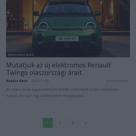
Elektromos autó
Mutatjuk az új elektromos Renault
Twingo olaszországi árait
Kovács Kata
-
2025-11-20
4 hozzászólás
Az olasz árak egyértelművé tették: a Renault tartja a lélektani
határt, de van egy kellemetlen meglepetés.
1
2
3