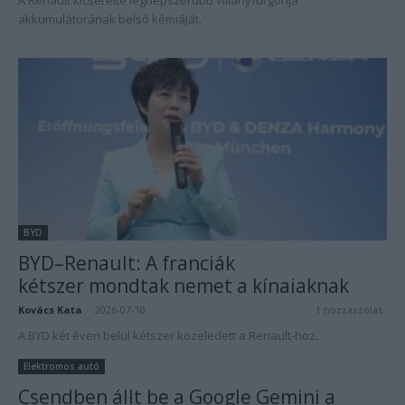
A Renault kicserélte legnépszerűbb villanyfurgonja
akkumulátorának belső kémiáját.
BYD
BYD–Renault: A franciák
kétszer mondtak nemet a kínaiaknak
Kovács Kata
-
2026-07-10
1 hozzászólás
A BYD két éven belül kétszer közeledett a Renault-hoz.
Elektromos autó
Csendben állt be a Google Gemini a