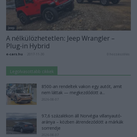
Jeep
A nélkülözhetetlen: Jeep Wrangler –
Plug-in Hybrid
e-cars.hu
-
2017-11-30
0 hozzászólás
Legolvasottabb cikkek
8500-an rendeltek vakon egy autót, amit
nem láttak — megkezdődött a...
2026-08-07
97,6 százalékon áll Norvégia villanyautó-
aránya – közben átrendeződött a márkák
sorrendje
2026-08-07