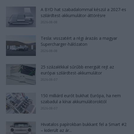
A BYD hat szabadalommal készül a 2027-es
szilárdtest-akkumulátor-áttörésre
2026-08-08
Tesla: visszatért a régi árazás a magyar
Supercharger-hálózaton
2026-08-08
25 százalékkal sűrűbb energiát rejt az
európai szilárdtest-akkumulátor
2026-08-07
150 milliárd eurót bukhat Európa, ha nem
szabadul a kínai akkumulátoroktól
2026-08-07
Hivatalos papírokban bukkant fel a Smart #2
– kiderült az ár...