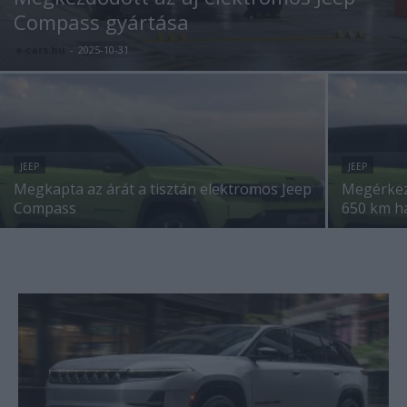
Compass gyártása
e-cars.hu
-
2025-10-31
JEEP
JEEP
Megkapta az árát a tisztán elektromos Jeep
Megérkez
Compass
650 km h