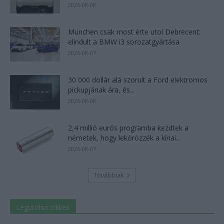
2026-08-08
München csak most érte utol Debrecent:
elindult a BMW i3 sorozatgyártása
2026-08-07
30 000 dollár alá szorult a Ford elektromos
pickupjának ára, és...
2026-08-08
2,4 millió eurós programba kezdtek a
németek, hogy lekörözzék a kínai...
2026-08-07
Továbbiak
Legutolsó cikkek