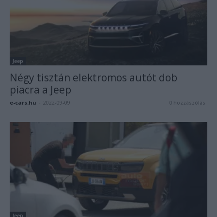
Jeep
Négy tisztán elektromos autót dob
piacra a Jeep
e-cars.hu
-
2022-09-09
0 hozzászólás
Jeep