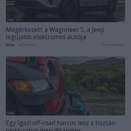
Jeep
Megérkezett a Wagoneer S, a Jeep
legújabb elektromos autója
Eriqo
-
2024-06-05
0 hozzászólás
Jeep
Egy igazi off-road harcos lesz a tisztán
elektromos Jeep Wrangler