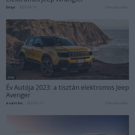
Eriqo
-
2023-05-15
0 hozzászólás
Jeep
Év Autója 2023: a tisztán elektromos Jeep
Avenger
e-cars.hu
-
2023-01-17
6 hozzászólás