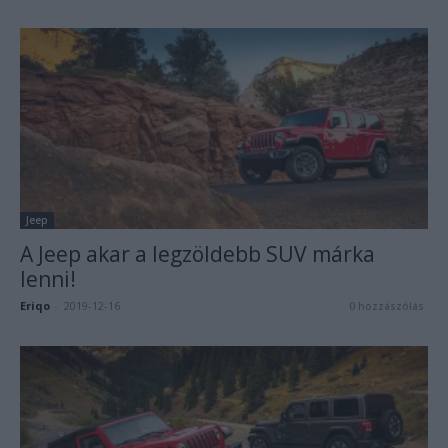
Jeep
A Jeep akar a legzöldebb SUV márka
lenni!
Eriqo
-
2019-12-16
0 hozzászólás