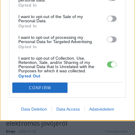
personal data.
Opted In
Jeep
I want to opt-out of the Sale of my
Jeep-főnök: „6 másodperc alatt lesz
Personal Data.
százon az elektromos Wrangler”
Opted In
Rozsa Arpad
-
2020-04-04
1 hozzászólás
I want to opt-out of processing my
Personal Data for Targeted Advertising.
Opted In
I want to opt-out of Collection, Use,
Retention, Sale, and/or Sharing of my
Personal Data that Is Unrelated with the
Purposes for which it was collected.
Opted Out
CONFIRM
Jeep
Data Deletion
Data Access
Adatvédelem
Újabb megerősítés jött a Jeep
elektromos jövőjéről
Eriqo
-
2020-01-20
0 hozzászólás