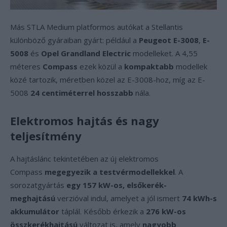
Más STLA Medium platformos autókat a Stellantis
különböző gyáraiban gyárt: például a
Peugeot E-3008
,
E-
5008
és
Opel Grandland Electric
modelleket. A 4,55
méteres
Compass
ezek közül a
kompaktabb
modellek
közé tartozik, méretben közel az E-3008-hoz, míg az E-
5008
24 centiméterrel hosszabb
nála.
Elektromos hajtás és nagy
teljesítmény
A hajtáslánc tekintetében az új elektromos
Compass
megegyezik a testvérmodellekkel
. A
sorozatgyártás
egy 157 kW-os, elsőkerék-
meghajtású
verzióval indul, amelyet a jól ismert
74 kWh-s
akkumulátor
táplál. Később érkezik a
276 kW-os
összkerékhajtású
változat is, amely
nagyobb