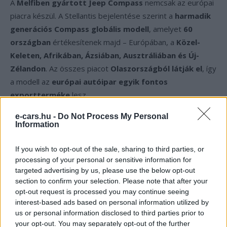
A
Melfiben gyártott Jeep Compass
nemcsak az európai
piacra készül. A Stellantis bejelentése szerint a
harmadik
generációs Compass globális modell
, amelyet
60
országban
értékesítenek majd – Európában, a
Közel-
Keleten, Afrikában, Ázsiában, Ausztráliában és Új-
Zélandon
. Az összes piacot
Olaszországból látják el
, így
a modell az
európai autóipar egyik fontos
exportterméke
lesz.
e-cars.hu -
Do Not Process My Personal
A vállalat szerint
„az új Compass gyártásának elindítása új
Information
fejezetet nyit a Jeep történetében Európában: az új modell
Olaszországban tervezett, fejlesztett és gyártott jármű,
If you wish to opt-out of the sale, sharing to third parties, or
processing of your personal or sensitive information for
amely a C-SUV kategóriában világszinten új mércét állít fel,
targeted advertising by us, please use the below opt-out
páratlan sokoldalúságot, képességeket és innovációt
section to confirm your selection. Please note that after your
kínálva az ügyfeleknek.”
opt-out request is processed you may continue seeing
interest-based ads based on personal information utilized by
us or personal information disclosed to third parties prior to
Kövesd az e-cars.hu-t a Facebookon is, további
your opt-out. You may separately opt-out of the further