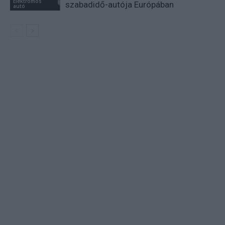
Elektromos
szabadidő-autója Európában
autó