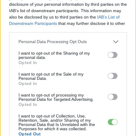
›
tartalmakért!
disclosure of your personal information by third parties on the
IAB’s list of downstream participants. This information may
also be disclosed by us to third parties on the
IAB’s List of
Downstream Participants
that may further disclose it to other
CÍMKÉK
e-mobilitás
Elektromobilitás
Elektromos autó
third parties.
Gyártás
Jeep
Jeep Compass
Personal Data Processing Opt Outs
I want to opt-out of the Sharing of my
personal data.
Opted In
I want to opt-out of the Sale of my
Personal Data.
Opted In
I want to opt-out of processing my
Personal Data for Targeted Advertising.
Opted In
I want to opt-out of Collection, Use,
Retention, Sale, and/or Sharing of my
Personal Data that Is Unrelated with the
Purposes for which it was collected.
e-cars.hu
Opted Out