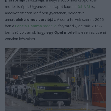
platformját
használja, amelyre több más csoportbeli
modell is épül. Ugyanezt az alapot kapta a
DS N°8
is,
amelyet szintén Melfiben gyártanak, beleértve
annak
elektromos verzióját
. A sor a tervek szerint 2026-
ban a
Lancia Gamma
modellel
folytatódik, de már 2022-
ben szó volt arról, hogy
egy Opel modell
is ezen az üzemi
vonalon készülhet.