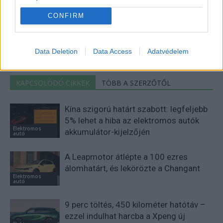
Elektromosan közlekedsz, vagy a váltáson töprengsz?
CONFIRM
Érdekelnek a legfrissebb hírek az e-autók világából, vagy
foglalkoztatnak a legújabb fejlesztések az elektromosság és a
fenntarthatóság területén? Akkor jó helyen jársz!
Data Deletion
Data Access
Adatvédelem
KAPCSOLÓDÓ CIKKEK
TÖBB A SZERZŐTŐL
Kína szigorú határt szabott: legfeljebb
5% lehet a hiba az elektromos autók
Elektromos
akkumulátor-kijelzőjén
autó
A Leapmotor átlépte a 100 ezres
álomhatárt, és lekörözte a Changant
Elektromos
autó
9 perc töltés, 450 kilométer hatótáv –
ezzel indulhat harcba a Xpeng új