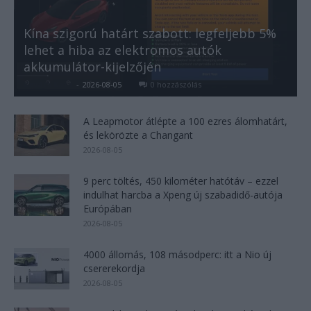
Kína szigorú határt szabott: legfeljebb 5%
lehet a hiba az elektromos autók
akkumulátor-kijelzőjén
Kovács Kata
-
2026-08-05
0 hozzászólás
A Leapmotor átlépte a 100 ezres álomhatárt,
és lekörözte a Changant
2026-08-05
9 perc töltés, 450 kilométer hatótáv – ezzel
indulhat harcba a Xpeng új szabadidő-autója
Európában
2026-08-05
4000 állomás, 108 másodperc: itt a Nio új
csererekordja
2026-08-05