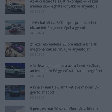
Az Audi letarolta saját rekordjait — készül
minden idők leghatékonyabb villanyautója
2026-08-04
124%-kal nőtt a BYD exportja — ez lehet az
ok, amiért Szegeden épül a gyáruk
2026-08-04
21 ezer előrendelés 20 óra alatt: a kínaiak
megrohanták az MG új villanyautóját
2026-08-04
A Volkswagen bedobta azt a lapot Kínában,
amivel a helyi EV-gyártókat akarja megelőzni
2026-08-04
A kínaiak leállítják, amit két éve minden EV-
gyártó imádott
2026-08-03
5 perc, és már 70 százalékon jár: a kínaiak