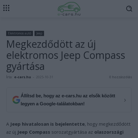
Elektromos autó
Jeep
Megkezdődött az új
elektromos Jeep Compass
gyártása
Írta:
e-cars.hu
-
2025-10-31
0 hozzászólás
Állítsd be, hogy az e-cars.hu az elsők között
›
legyen a Google-találatokban!
A
Jeep hivatalosan is bejelentette
, hogy megkezdődött
az új
Jeep Compass
sorozatgyártása az
olaszországi