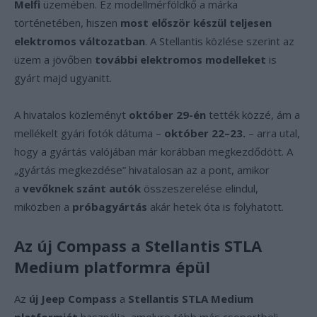
Melfi
üzemében. Ez modellmérföldkő a márka
történetében, hiszen
most először készül teljesen
elektromos változatban
. A Stellantis közlése szerint az
üzem a jövőben
további elektromos modelleket
is
gyárt majd ugyanitt.
A hivatalos közleményt
október 29-én
tették közzé, ám a
mellékelt gyári fotók dátuma –
október 22–23.
– arra utal,
hogy a gyártás valójában már korábban megkezdődött. A
„gyártás megkezdése” hivatalosan az a pont, amikor
a
vevőknek szánt autók
összeszerelése elindul,
miközben a
próbagyártás
akár hetek óta is folyhatott.
Az új Compass a Stellantis STLA
Medium platformra épül
Az
új Jeep Compass
a
Stellantis STLA Medium