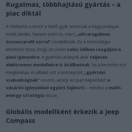
Rugalmas, többhajtású gyártás – a
piac diktál
A Stellantis szerint a Melfi gyár nemcsak a hagyományai
miatt ideális, hanem azért is, mert
„ultrarugalmas
összeszerelő sorral”
rendelkezik. Ez a technológia
lehetővé teszi, hogy az üzem
valós időben reagáljon a
piaci igényekre
. A gyártási arányok akár
teljesen
elektromos modellekre is átállhatnak
, ha a kereslet ezt
megkívánja. A vállalat ezt a koncepciót
„gyártási
szabadságnak”
nevezi, amely az ipari kapacitást
a
vásárlói igényekkel együtt fejleszti
– mindez a
multi-
energy stratégia
része.
Globális modellként érkezik a Jeep
Compass