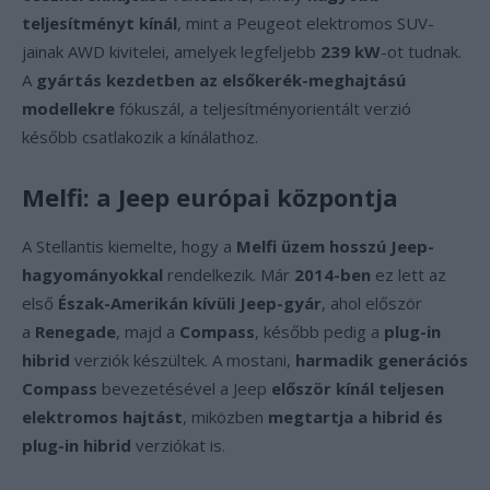
teljesítményt kínál
, mint a Peugeot elektromos SUV-
jainak AWD kivitelei, amelyek legfeljebb
239 kW
-ot tudnak.
A
gyártás kezdetben az elsőkerék-meghajtású
modellekre
fókuszál, a teljesítményorientált verzió
később csatlakozik a kínálathoz.
Melfi: a Jeep európai központja
A Stellantis kiemelte, hogy a
Melfi üzem hosszú Jeep-
hagyományokkal
rendelkezik. Már
2014-ben
ez lett az
első
Észak-Amerikán kívüli Jeep-gyár
, ahol először
a
Renegade
, majd a
Compass
, később pedig a
plug-in
hibrid
verziók készültek. A mostani,
harmadik generációs
Compass
bevezetésével a Jeep
először kínál teljesen
elektromos hajtást
, miközben
megtartja a hibrid és
plug-in hibrid
verziókat is.