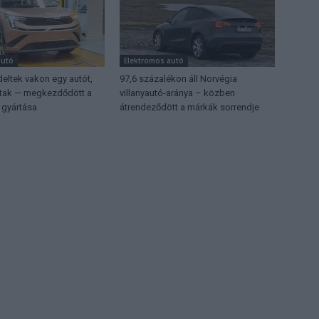
autó
Elektromos autó
eltek vakon egy autót,
97,6 százalékon áll Norvégia
ttak — megkezdődött a
villanyautó-aránya – közben
 gyártása
átrendeződött a márkák sorrendje