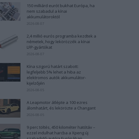
150 milliárd eurót bukhat Európa, ha
nem szabadul a kínai
akkumulátoroktól
2026-08-07
2,4 millió eurós programba kezdtek a
németek, hogy lekörözzék a kínai
LFP-gyártókat
2026-08-07
Kína szigorú határt szabott:
legfeljebb 5% lehet a hiba az
elektromos autók akkumulátor-
kijelzőjén
2026-08-05
A Leapmotor átlépte a 100 ezres
álomhatárt, és lekörözte a Changant
2026-08-05
9 perc töltés, 450 kilométer hatótáv –
ezzel indulhat harcba a Xpeng új
szabadidő-autója Európában