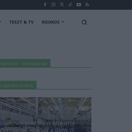
P
TESZT & TV
KISOKOS
Kapcsolat - Médiaajánlat
Legutolsó postok
München csak most érte utol
Debrecent: elindult a BMW i3