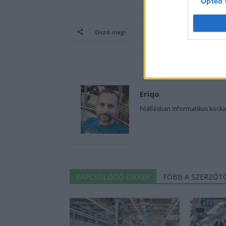
Opted 
Oszd meg!
Eriqo
Főállásban Informatikus kocka
KAPCSOLÓDÓ CIKKEK
TÖBB A SZERZŐT