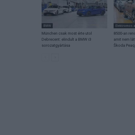
BMW
Elektromos 
München csak most érte utol
8500-an rend
Debrecent: elindult a BMW i3
amit nem lá
sorozatgyártása
Škoda Peaq