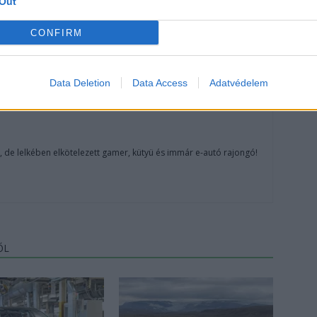
Out
CONFIRM
Data Deletion
Data Access
Adatvédelem
, de lelkében elkötelezett gamer, kütyü és immár e-autó rajongó!
ŐL