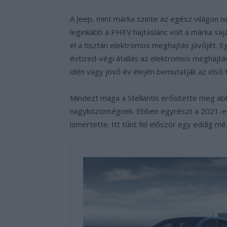
A Jeep, mint márka szinte az egész világon
leginkább a PHEV hajtáslánc volt a márka sajá
el a tisztán elektromos meghajtás jövőjét. Eg
évtized-végi átallás az elektromos meghajtá
idén vagy jövő év elején bemutatják az első 
Mindezt maga a Stellantis erősítette meg abb
nagyközönségnek. Ebben egyrészt a 2021-es 
ismertette. Itt tűnt fel először egy eddig 