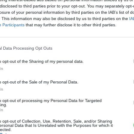
kkel, alatta pedig a tényleges fényszórórésszel. A
disclosed to third parties prior to your opt-out. You may separately opt-
 függőleges lamellákkal, azonban azok teljesen zártak
losure of your personal information by third parties on the IAB’s list of
 az elektromos modellek sajátja.
. This information may also be disclosed by us to third parties on the
IA
Participants
that may further disclose it to other third parties.
án tippek vannak, de szinte biztos a
STLA Small
ámára. Ez gyakorlatilag a most is létező Peugeot EMP1
l Data Processing Opt Outs
 modellek épültek meg, mint a Peugeot e-208, Opel
akkor ez a Jeep nélkülözni fogja a dupla elektromos
o opt-out of the Sharing of my personal data.
 hiszen eddig egyetlen ilyen lehetőségeket kínáló
In
o opt-out of the Sale of my Personal Data.
In
›
, további tartalmakért!
to opt-out of processing my Personal Data for Targeted
ing.
In
mos autó
Jeep
stellantis
STLA Small
o opt-out of Collection, Use, Retention, Sale, and/or Sharing
ersonal Data that Is Unrelated with the Purposes for which it
lected.