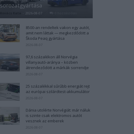
sorozatgyártása
Kovács Kata
-
2026-08-07
0 hozzászólás
8500-an rendeltek vakon egy autót,
amit nem láttak — megkezdődött a
Škoda Peaq gyártása
2026-08-07
97,6 százalékon áll Norvégia
villanyautó-aránya – közben
átrendeződött a márkák sorrendje
2026-08-07
25 százalékkal sűrűbb energiát rejt
az európai szilárdtest-akkumulátor
2026-08-07
Dánia utolérte Norvégiát: már náluk
is szinte csak elektromos autót
vesznek az emberek
2026-08-07