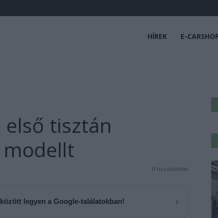
HÍREK
E-CARSHO
első tisztán
 modellt
0 hozzászólás
›
 között legyen a Google-találatokban!