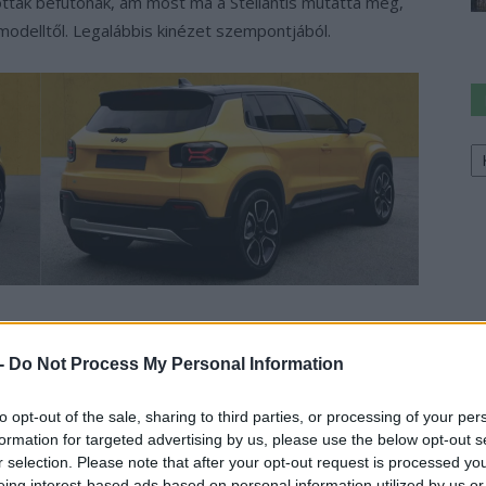
ották befutónak, ám most ma a Stellantis mutatta meg,
modelltől. Legalábbis kinézet szempontjából.
Ke
a
sz
premier megrendezése során kerül majd bemutatásra
csán a Stellantis azt is elárulta, hogy 2038-ra az egész
 -
Do Not Process My Personal Information
tott autók is karbon-semlegesek lesznek.
to opt-out of the sale, sharing to third parties, or processing of your per
Jeep EV-vel kapcsolatban kivéve a dizájnját és azt, hogy
formation for targeted advertising by us, please use the below opt-out s
r selection. Please note that after your opt-out request is processed y
z elejét tekintve azonnal észrevehetjük az osztott
eing interest-based ads based on personal information utilized by us or