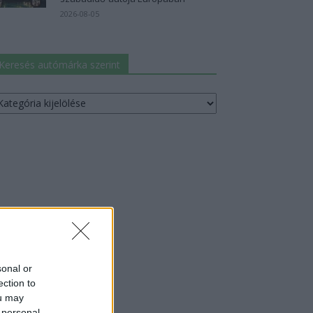
2026-08-05
Keresés autómárka szerint
resés
utómárka
erint
sonal or
ection to
ou may
 personal