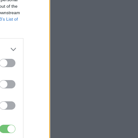
out of the
 downstream
B’s List of