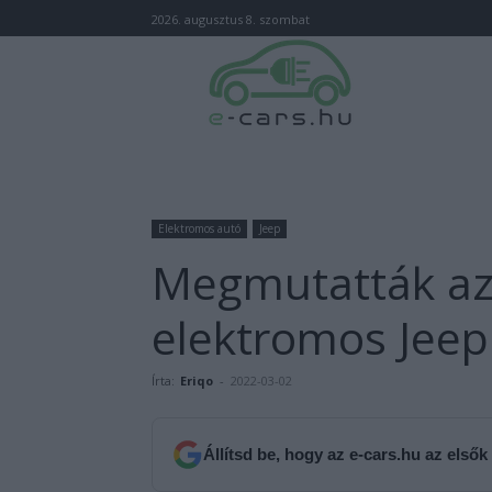
2026. augusztus 8. szombat
Elektromos autó
Jeep
Megmutatták az 
elektromos Jeep
Írta:
Eriqo
-
2022-03-02
Állítsd be, hogy az e-cars.hu az elsők