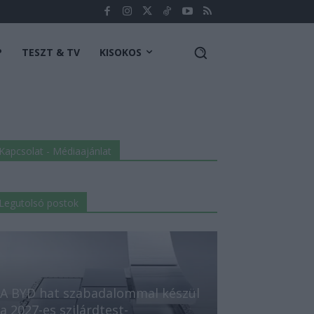
P
TESZT & TV
KISOKOS
Kapcsolat - Médiaajánlat
Legutolsó postok
A BYD hat szabadalommal készül
a 2027-es szilárdtest-