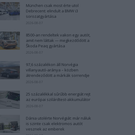
München csak most érte utol
Debrecent: elindult a BMW i3
sorozatgyártása
2026-08-07
8500-an rendeltek vakon egy autót,
amit nem láttak — megkezdődött a
Škoda Peaq gyártása
2026-08-07
97,6 százalékon áll Norvégia
villanyautó-aránya – közben
átrendeződött a márkák sorrendje
2026-08-07
25 százalékkal sűrűbb energiát rejt
az európai szilárdtest-akkumulátor
2026-08-07
Dánia utolérte Norvégiát: már náluk
is szinte csak elektromos autót
vesznek az emberek