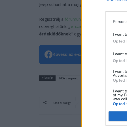
Jeep suhanhat a magyar utakon!
Regisztrálj a
fórumunkon
ahol elmondhatod a
Persona
cseveghetünk.
„
e-cars.hu
club, e-autó tul
érdeklődőknek”
egyaránt!
https://ecarsfor
I want t
Opted 
I want t
Kövesd az e-cars.hu-t a Facebookon is
Opted 
I want 
Advertis
CÍMKÉK
FCA csoport
Jeep
SUV
Opted 
I want t
of my P
was col
Oszd meg!
Opted 