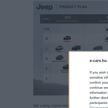
e-cars.hu
If you wish 
sensitive in
confirm you
continue se
information 
further disc
participants
Bár a Jeep márka nem túl erős itthon, ha bein
Downstream 