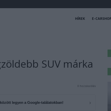
HÍREK
E-CARSHO
egzöldebb SUV márka
0 hozzászólás
›
 között legyen a Google-találatokban!