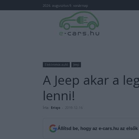
2026. augusztus 9. vasárnap
Elektromos autó
Jeep
A Jeep akar a l
lenni!
Írta:
Eriqo
-
2019-12-16
Állítsd be, hogy az e-cars.hu az elsők