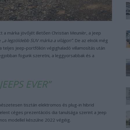
 a márka jövőjét illetően Christian Meunièr, a Jeep
 „
a legzöldebb SUV márka a világon”
. De az elnök még
 teljes Jeep-portfólión végighaladó villamosítás után
 legjobban fogunk szeretni, a leggyorsabbak és a
JEEPS EVER”
észetesen tisztán elektromos és plug-in hibrid
elent céges prezentációs dia tanulsága szerint a Jeep
romos modellel készülne 2022 végéig.