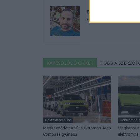
Eriqo
Főállásban Informatikus kocka
KAPCSOLÓDÓ CIKKEK
TÖBB A SZERZŐT
Elektromos autó
Elektromos 
Megkezdődött az új elektromos Jeep
Megkapta az 
Compass gyártása
elektromos