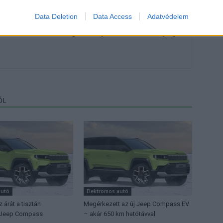
Data Deletion
Data Access
Adatvédelem
, de lelkében elkötelezett gamer, kütyü és immár e-autó rajongó!
ŐL
autó
Elektromos autó
árát a tisztán
Megérkezett az új Jeep Compass EV
 Jeep Compass
– akár 650 km hatótávval