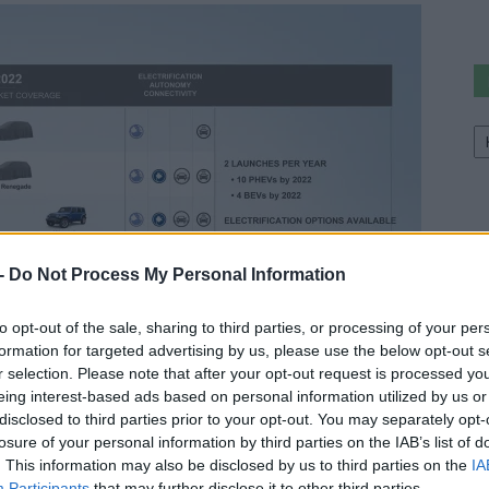
Ke
a
sz
 -
Do Not Process My Personal Information
to opt-out of the sale, sharing to third parties, or processing of your per
formation for targeted advertising by us, please use the below opt-out s
r selection. Please note that after your opt-out request is processed y
eing interest-based ads based on personal information utilized by us or
disclosed to third parties prior to your opt-out. You may separately opt-
losure of your personal information by third parties on the IAB’s list of
. This information may also be disclosed by us to third parties on the
IA
dul az elektromos meghajtás náluk is, talán jóval több e-
Participants
that may further disclose it to other third parties.