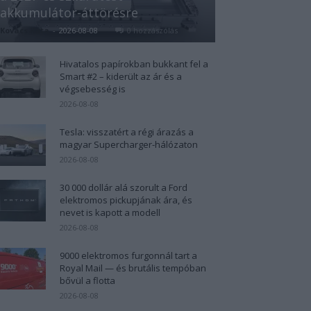
akkumulátor-áttörésre
Kovács Kata
-
2026-08-08
0 hozzászólás
Hivatalos papírokban bukkant fel a
Smart #2 – kiderült az ár és a
végsebesség is
2026-08-08
Tesla: visszatért a régi árazás a
magyar Supercharger-hálózaton
2026-08-08
30 000 dollár alá szorult a Ford
elektromos pickupjának ára, és
nevet is kapott a modell
2026-08-08
9000 elektromos furgonnál tart a
Royal Mail — és brutális tempóban
bővül a flotta
2026-08-08