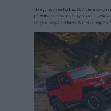
Ha egy lapon említjük az SUV-t és a környe
párosítva sem biztos, hogy rögtön a
„zöld a
Chrysler csoport tulajdonában lévő Jeep márk