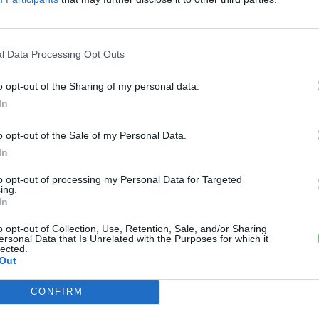
 véleményed és troll mentes zónában
l Data Processing Opt Outs
ajdonosoktól, e-autó tulajoknak és rajongóknak,
um.hu/
o opt-out of the Sharing of my personal data.
In
›
o opt-out of the Sale of my Personal Data.
, további tartalmakért!
In
to opt-out of processing my Personal Data for Targeted
ing.
In
o opt-out of Collection, Use, Retention, Sale, and/or Sharing
ersonal Data that Is Unrelated with the Purposes for which it
lected.
Out
CONFIRM