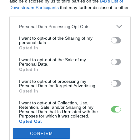
also be disclosed by us to third parties on the
IAB’s List of
Downstream Participants
that may further disclose it to other
CÍMKÉK
e-mobilitás
Elektromobilitás
Elektromos autó
third parties.
Jeep
Jeep Wrangler
Personal Data Processing Opt Outs
I want to opt-out of the Sharing of my
personal data.
Opted In
I want to opt-out of the Sale of my
Personal Data.
Opted In
I want to opt-out of processing my
Personal Data for Targeted Advertising.
Opted In
I want to opt-out of Collection, Use,
Retention, Sale, and/or Sharing of my
Personal Data that Is Unrelated with the
Eriqo
Purposes for which it was collected.
Opted Out
Főállásban Informatikus kocka, de lelkében elkötelezett gamer,
kütyü és immár e-autó rajongó!
CONFIRM