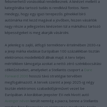
felismerhető vonásokkal rendelkeznek. A kinézet mellett a
kategóriába tartozó tudás is rendkívül fontos. Nem
mindegy, hogy egy igazi terepezős génekkel bíró
autómárka mit kezd magával a jövőben, hiszen vásárlóik
nagy része a jellegzetes kinézeten túl a márkához tartozó
képességeket is meg akarják vásárolni.
A jelenleg is zajló, átfogó termékterv értelmében 2030-ra
a Jeep márka eladásai Európában 100 százalékban tisztán
elektromos modellekből állnak majd. A terv teljes
mértékben támogatja azokat a nettó zéró szénkibocsátási
célkitűzéseket, amelyeket a Stellantis csoport a
Dare
Forward 2030
hosszú távú stratégiai tervében
megfogalmazott. A tervek szerint a Jeep 2025-ig négy
tisztán elektromos szabadidőjárművet vezet be
Európában. A korábban Jeepster EV-nek hívott autó
Avenger néven
került nemrég a piacra, benne a Stellantis