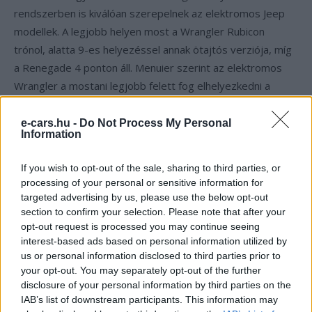
rendszerben is kiválóan szerepelnek az elektromos Jeep
modellek. A legjobb helyen most a Wrangler Rubicon
trónol, alatta 9-es helyezéssel annak ötajtós verziója, míg
a Renegade 4 ponton áll. Menuier szerint az elektromos
Wrangler a mostani legjobb felett fog elhelyezkedni a
terepező képességek tekintetében, szóval érdemes várni
az elektromos Jeep újdonságokat, az elektromos Wrangler
e-cars.hu -
Do Not Process My Personal
Information
például 2027-ben érkezik meg.
If you wish to opt-out of the sale, sharing to third parties, or
processing of your personal or sensitive information for
Add hozzá az e-cars.hu-t a Google
targeted advertising by us, please use the below opt-out
hírfolyamodhoz!
section to confirm your selection. Please note that after your
opt-out request is processed you may continue seeing
interest-based ads based on personal information utilized by
us or personal information disclosed to third parties prior to
Kövesd az e-cars.hu-t a Facebookon is, további
›
your opt-out. You may separately opt-out of the further
tartalmakért!
disclosure of your personal information by third parties on the
IAB’s list of downstream participants. This information may