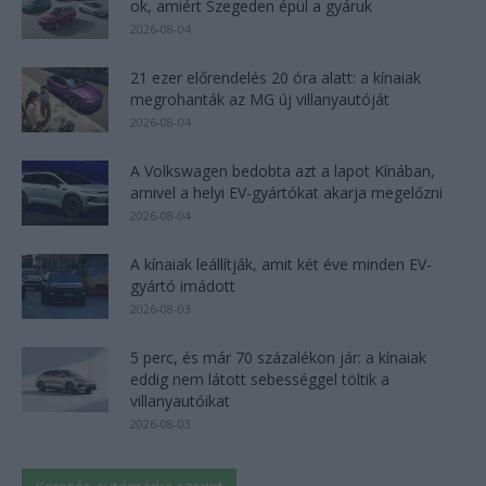
ok, amiért Szegeden épül a gyáruk
2026-08-04
21 ezer előrendelés 20 óra alatt: a kínaiak
megrohanták az MG új villanyautóját
2026-08-04
A Volkswagen bedobta azt a lapot Kínában,
amivel a helyi EV-gyártókat akarja megelőzni
2026-08-04
A kínaiak leállítják, amit két éve minden EV-
gyártó imádott
2026-08-03
5 perc, és már 70 százalékon jár: a kínaiak
eddig nem látott sebességgel töltik a
villanyautóikat
2026-08-03