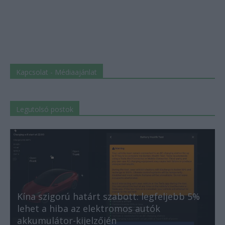
Kapcsolat - Médiaajánlat
Legutolsó postok
Kína szigorú határt szabott: legfeljebb 5%
lehet a hiba az elektromos autók
akkumulátor-kijelzőjén