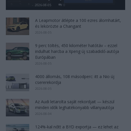
Kovács Kata
-
2026-08-05
0
A Leapmotor átlépte a 100 ezres álomhatárt,
és lekörözte a Changant
2026-08-05
9 perc töltés, 450 kilométer hatótáv – ezzel
indulhat harcba a Xpeng új szabadidő-autója
Európában
2026-08-05
4000 állomás, 108 másodperc: itt a Nio új
csererekordja
2026-08-05
Az Audi letarolta saját rekordjait — készül
minden idők leghatékonyabb villanyautója
2026-08-04
124%-kal nőtt a BYD exportja — ez lehet az