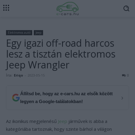
Elektromos autó
Jeep
Egy igazi off-road harcos
lesz a tisztán elektromos
Jeep Wrangler
Írta:
Eriqo
-
2023-05-15
0
Állítsd be, hogy az e-cars.hu az elsők között
›
legyen a Google-találatokban!
Az ikonikus megjelenésű
Jeep
járművek is abba a
kategóriába tartoznak, hogy szinte bárhol a világon