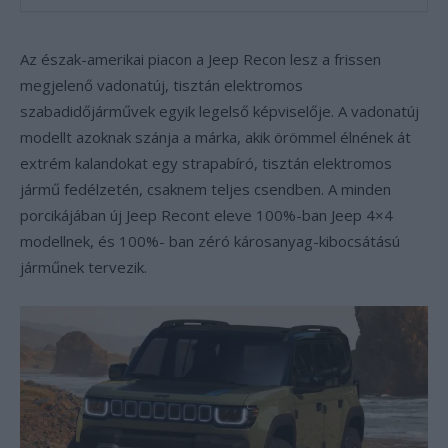
Az észak-amerikai piacon a Jeep Recon lesz a frissen
megjelenő vadonatúj, tisztán elektromos
szabadidőjárművek egyik legelső képviselője. A vadonatúj
modellt azoknak szánja a márka, akik örömmel élnének át
extrém kalandokat egy strapabíró, tisztán elektromos
jármű fedélzetén, csaknem teljes csendben. A minden
porcikájában új Jeep Recont eleve 100%-ban Jeep 4×4
modellnek, és 100%- ban zéró károsanyag-kibocsátású
járműnek tervezik.