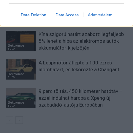
Data Deletion
Data Access
Adatvédelem
KAPCSOLÓDÓ CIKKEK
TÖBB A SZERZŐTŐL
Kína szigorú határt szabott: legfeljebb
5% lehet a hiba az elektromos autók
Elektromos
akkumulátor-kijelzőjén
autó
A Leapmotor átlépte a 100 ezres
álomhatárt, és lekörözte a Changant
Elektromos
autó
9 perc töltés, 450 kilométer hatótáv –
ezzel indulhat harcba a Xpeng új
Elektromos
szabadidő-autója Európában
autó