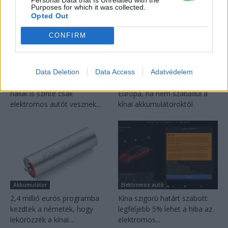
Purposes for which it was collected.
Opted Out
CONFIRM
Elektromos autó
Akkumulátor
Data Deletion
Data Access
Adatvédelem
Dánia utolérte Norvégiát: már
150 milliárd eurót bukhat
náluk is szinte csak
Európa, ha nem szabadul a
elektromos autót vesznek...
kínai akkumulátoroktól
Akkumulátor
Elektromos autó
2,4 millió eurós programba
Kína szigorú határt szabott:
kezdtek a németek, hogy
legfeljebb 5% lehet a hiba az
lekörözzék a kínai...
elektromos...