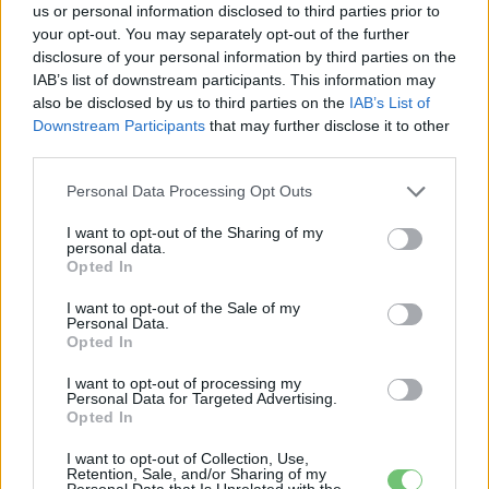
us or personal information disclosed to third parties prior to
2026-08-05
your opt-out. You may separately opt-out of the further
disclosure of your personal information by third parties on the
Dánia utolérte Norvégiát: már náluk is szinte
IAB’s list of downstream participants. This information may
csak elektromos autót vesznek...
also be disclosed by us to third parties on the
IAB’s List of
2026-08-07
Downstream Participants
that may further disclose it to other
third parties.
A Leapmotor átlépte a 100 ezres
Personal Data Processing Opt Outs
álomhatárt, és lekörözte a Changant
2026-08-05
I want to opt-out of the Sharing of my
personal data.
Opted In
124%-kal nőtt a BYD exportja — ez lehet az
ok, amiért...
I want to opt-out of the Sale of my
Personal Data.
2026-08-04
Opted In
I want to opt-out of processing my
Továbbiak
Personal Data for Targeted Advertising.
Opted In
Legutolsó cikkek
I want to opt-out of Collection, Use,
Retention, Sale, and/or Sharing of my
Personal Data that Is Unrelated with the