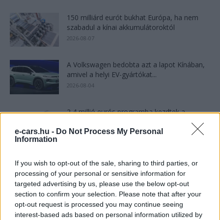
150 milliárd eurót bukhat Európa, ha nem
szabadul a kínai akkumulátoroktól
2026-08-07
A Volkswagen bedobta azt a lapot Kínában,
amivel a helyi EV-gyártókat...
2026-08-04
2,4 millió eurós programba kezdtek a
németek, hogy lekörözzék a kínai...
e-cars.hu -
Do Not Process My Personal
2026-08-07
Information
Az Audi letarolta saját rekordjait — készül
If you wish to opt-out of the sale, sharing to third parties, or
minden idők leghatékonyabb villanyautója
processing of your personal or sensitive information for
2026-08-04
targeted advertising by us, please use the below opt-out
section to confirm your selection. Please note that after your
opt-out request is processed you may continue seeing
9 perc töltés, 450 kilométer hatótáv – ezzel
interest-based ads based on personal information utilized by
indulhat harcba a...