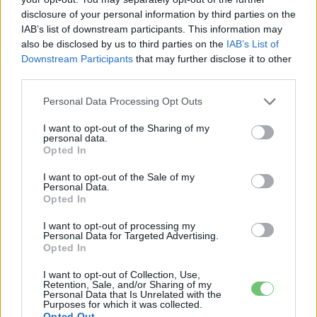
disclosure of your personal information by third parties on the
IAB’s list of downstream participants. This information may
also be disclosed by us to third parties on the
IAB’s List of
Downstream Participants
that may further disclose it to other
third parties.
Personal Data Processing Opt Outs
I want to opt-out of the Sharing of my
personal data.
Opted In
e-cars.hu
I want to opt-out of the Sale of my
Personal Data.
Elektromosan közlekedsz, vagy a váltáson töprengsz?
Opted In
Érdekelnek a legfrissebb hírek az e-autók világából, vagy
foglalkoztatnak a legújabb fejlesztések az elektromosság és a
I want to opt-out of processing my
Personal Data for Targeted Advertising.
fenntarthatóság területén? Akkor jó helyen jársz!
Opted In
I want to opt-out of Collection, Use,
Retention, Sale, and/or Sharing of my
Personal Data that Is Unrelated with the
KAPCSOLÓDÓ CIKKEK
TÖBB A SZERZŐTŐL
Purposes for which it was collected.
Opted Out