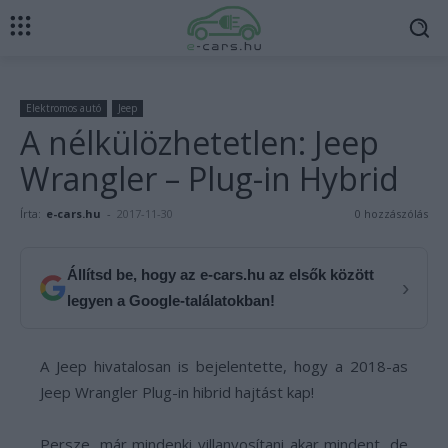
Elektromos autó
Jeep
A nélkülözhetetlen: Jeep
Wrangler – Plug-in Hybrid
Írta:
e-cars.hu
-
2017-11-30
0 hozzászólás
Állítsd be, hogy az e-cars.hu az elsők között
›
legyen a Google-találatokban!
A Jeep hivatalosan is bejelentette, hogy a 2018-as
Jeep Wrangler Plug-in hibrid hajtást kap!
Persze, már mindenki villanyosítani akar mindent, de