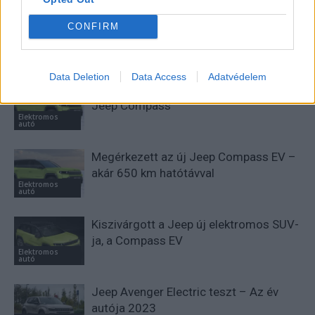
Megkezdődött az új elektromos Jeep
CONFIRM
Compass gyártása
Elektromos
autó
Data Deletion
Data Access
Adatvédelem
Megkapta az árát a tisztán elektromos
Jeep Compass
Elektromos
autó
Megérkezett az új Jeep Compass EV –
akár 650 km hatótávval
Elektromos
autó
Kiszivárgott a Jeep új elektromos SUV-
ja, a Compass EV
Elektromos
autó
Jeep Avenger Electric teszt – Az év
autója 2023