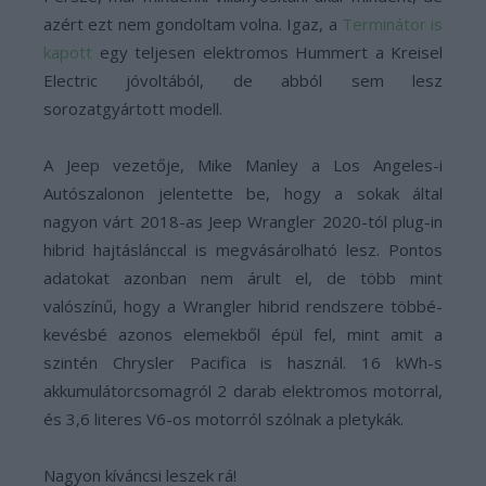
azért ezt nem gondoltam volna. Igaz, a
Terminátor is
kapott
egy teljesen elektromos Hummert a Kreisel
Electric jóvoltából, de abból sem lesz
sorozatgyártott modell.
A Jeep vezetője, Mike Manley a Los Angeles-i
Autószalonon jelentette be, hogy a sokak által
nagyon várt 2018-as Jeep Wrangler 2020-tól plug-in
hibrid hajtáslánccal is megvásárolható lesz. Pontos
adatokat azonban nem árult el, de több mint
valószínű, hogy a Wrangler hibrid rendszere többé-
kevésbé azonos elemekből épül fel, mint amit a
szintén Chrysler Pacifica is használ. 16 kWh-s
akkumulátorcsomagról 2 darab elektromos motorral,
és 3,6 literes V6-os motorról szólnak a pletykák.
Nagyon kíváncsi leszek rá!