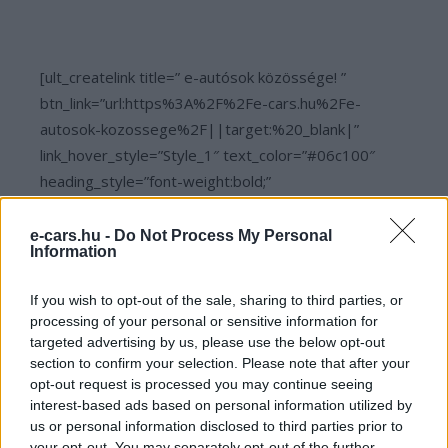
[ult_createlink title=” e-autósok közössége! ”
btn_link=”url:https%3A%2F%2Fe-cars.hu%2Fe-
autosok-kozossege%2F||target:%20_blank|”
link_hover_style=”Style_1″ text_color=”#06c100″
heading_style=”font-weight:bold;”
title_font_size=”desktop:20px;”]
e-cars.hu -
Do Not Process My Personal
Information
Kövesd az e-cars.hu-t a Facebookon is, további
›
tartalmakért!
If you wish to opt-out of the sale, sharing to third parties, or
processing of your personal or sensitive information for
targeted advertising by us, please use the below opt-out
section to confirm your selection. Please note that after your
CÍMKÉK
Jeep
Jeep Wrangler
Plug-in Hybrid
opt-out request is processed you may continue seeing
interest-based ads based on personal information utilized by
us or personal information disclosed to third parties prior to
your opt-out. You may separately opt-out of the further