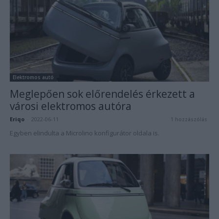
Elektromos autó
Meglepően sok előrendelés érkezett a
városi elektromos autóra
Eriqo
-
2022-06-11
1 hozzászólás
Egyben elindulta a Microlino konfigurátor oldala is.