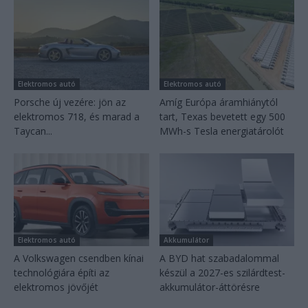
Elektromos autó
Elektromos autó
Porsche új vezére: jön az
Amíg Európa áramhiánytól
elektromos 718, és marad a
tart, Texas bevetett egy 500
Taycan...
MWh-s Tesla energiatárolót
Elektromos autó
Akkumulátor
A Volkswagen csendben kínai
A BYD hat szabadalommal
technológiára építi az
készül a 2027-es szilárdtest-
elektromos jövőjét
akkumulátor-áttörésre