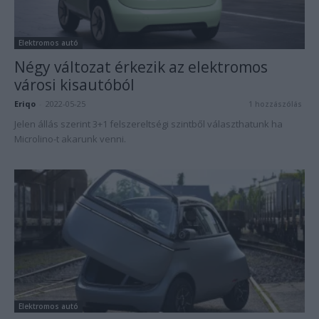
Elektromos autó
Négy változat érkezik az elektromos
városi kisautóból
Eriqo
-
2022-05-25
1 hozzászólás
Jelen állás szerint 3+1 felszereltségi szintből választhatunk ha
Microlino-t akarunk venni.
Elektromos autó