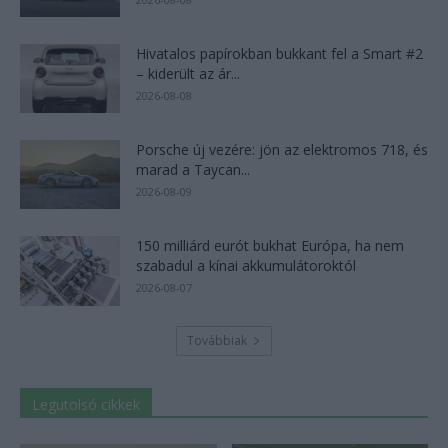
Hivatalos papírokban bukkant fel a Smart #2
– kiderült az ár...
2026-08-08
Porsche új vezére: jön az elektromos 718, és
marad a Taycan...
2026-08-09
150 milliárd eurót bukhat Európa, ha nem
szabadul a kínai akkumulátoroktól
2026-08-07
Továbbiak
Legutolsó cikkek