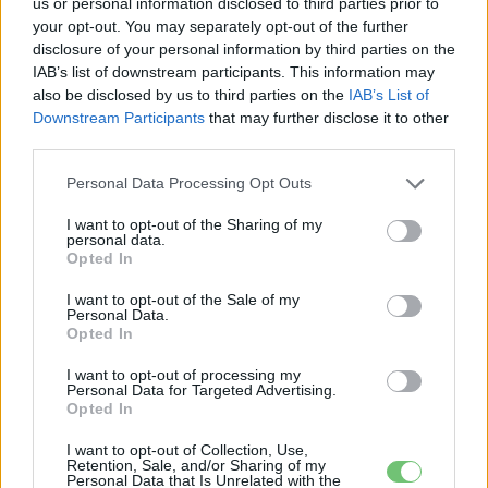
us or personal information disclosed to third parties prior to
your opt-out. You may separately opt-out of the further
disclosure of your personal information by third parties on the
IAB’s list of downstream participants. This information may
also be disclosed by us to third parties on the
IAB’s List of
Downstream Participants
that may further disclose it to other
third parties.
Personal Data Processing Opt Outs
I want to opt-out of the Sharing of my
personal data.
Elektromos autó
Opted In
Végre, gyártásra kész a 230 km hatótávú
I want to opt-out of the Sale of my
városi Microlino
Personal Data.
Opted In
Eriqo
-
2021-09-08
0 hozzászólás
I want to opt-out of processing my
Az IAA után nyílik az online konfigurátor is a Microlino 2.0
Personal Data for Targeted Advertising.
rendeléséhez.
Opted In
I want to opt-out of Collection, Use,
Retention, Sale, and/or Sharing of my
Personal Data that Is Unrelated with the