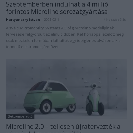
Szeptemberben indulhat a 4 millió
forintos Microlino sorozatgyártása
Hartyanszky Istvan
-
2021-02-11
4 hozzászólás
A svájci Micromobility Systems AG cég Microlino modelljének
tervezése felgyorsult az elmúlt időben. Két hónappal ezelőtt még
csak mezítelen formában láthattuk egy ideiglenes alvázon a kis
termetű elektromos járművet.
Elektromos autó
Microlino 2.0 – teljesen újratervezték a