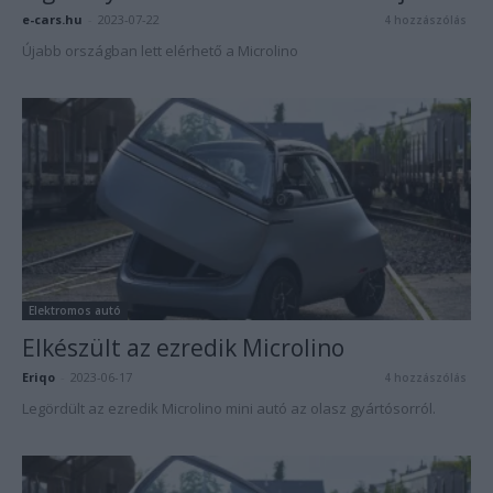
e-cars.hu
-
2023-07-22
4 hozzászólás
Újabb országban lett elérhető a Microlino
Elektromos autó
Elkészült az ezredik Microlino
Eriqo
-
2023-06-17
4 hozzászólás
Legördült az ezredik Microlino mini autó az olasz gyártósorról.