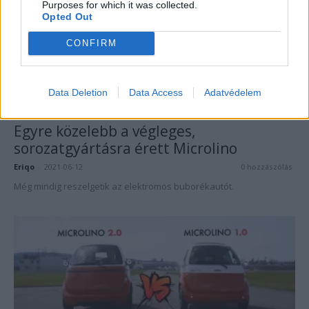
Purposes for which it was collected.
Opted Out
CONFIRM
Data Deletion
Data Access
Adatvédelem
Elektromos autó
Egyre közelebb a végleges,
sorozatgyártásra érett Microlino
Eriqo
-
2021-06-12
0 hozzászólás
Még mindig reszelgetik az elektromos buborékautót.