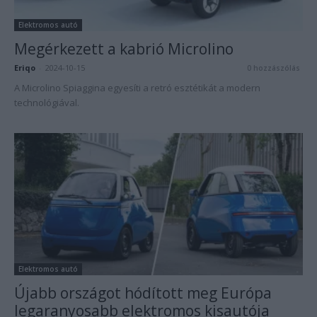
Elektromos autó
Megérkezett a kabrió Microlino
Eriqo
-
2024-10-15
0 hozzászólás
A Microlino Spiaggina egyesíti a retró esztétikát a modern
technológiával.
Elektromos autó
Újabb országot hódított meg Európa
legaranyosabb elektromos kisautója