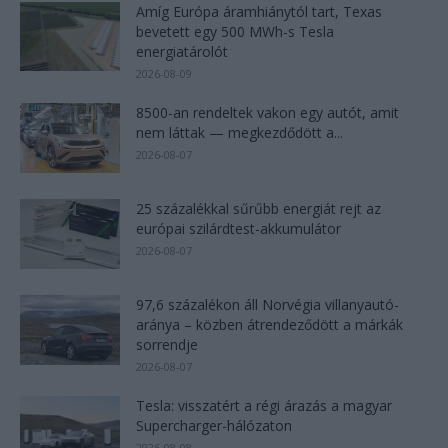
Amíg Európa áramhiánytól tart, Texas
bevetett egy 500 MWh-s Tesla
energiatárolót
2026-08-09
8500-an rendeltek vakon egy autót, amit
nem láttak — megkezdődött a...
2026-08-07
25 százalékkal sűrűbb energiát rejt az
európai szilárdtest-akkumulátor
2026-08-07
97,6 százalékon áll Norvégia villanyautó-
aránya – közben átrendeződött a márkák
sorrendje
2026-08-07
Tesla: visszatért a régi árazás a magyar
Supercharger-hálózaton
2026-08-08