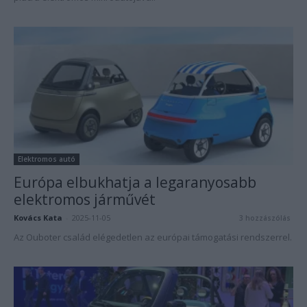
Elektromos autó
Európa elbukhatja a legaranyosabb
elektromos járművét
Kovács Kata
-
2025-11-05
3 hozzászólás
Az Ouboter család elégedetlen az európai támogatási rendszerrel.