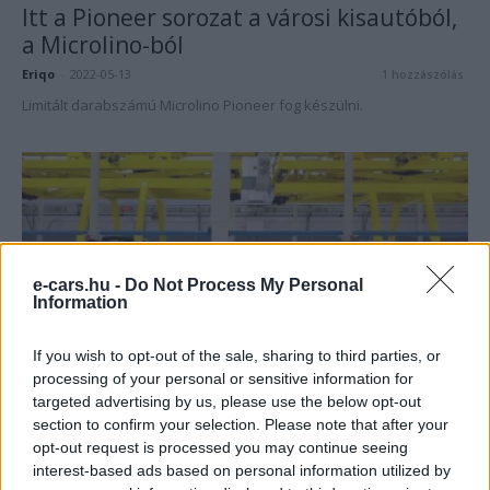
Itt a Pioneer sorozat a városi kisautóból,
a Microlino-ból
Eriqo
-
2022-05-13
1 hozzászólás
Limitált darabszámú Microlino Pioneer fog készülni.
e-cars.hu -
Do Not Process My Personal
Information
If you wish to opt-out of the sale, sharing to third parties, or
Elektromos autó
processing of your personal or sensitive information for
Megkezdődött a Microlino
targeted advertising by us, please use the below opt-out
sorozatgyártása
section to confirm your selection. Please note that after your
opt-out request is processed you may continue seeing
Eriqo
-
2022-05-05
3 hozzászólás
interest-based ads based on personal information utilized by
2022 harmadik negyedévétől válik elérhetővé a városi kisautó.