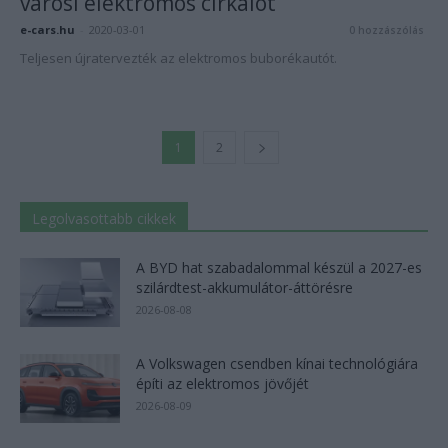
városi elektromos cirkálót
e-cars.hu
-
2020-03-01
0 hozzászólás
Teljesen újratervezték az elektromos buborékautót.
1
2
Legolvasottabb cikkek
A BYD hat szabadalommal készül a 2027-es
szilárdtest-akkumulátor-áttörésre
2026-08-08
A Volkswagen csendben kínai technológiára
építi az elektromos jövőjét
2026-08-09