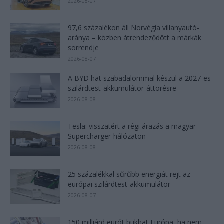
2026-08-07
97,6 százalékon áll Norvégia villanyautó-
aránya – közben átrendeződött a márkák
sorrendje
2026-08-07
A BYD hat szabadalommal készül a 2027-es
szilárdtest-akkumulátor-áttörésre
2026-08-08
Tesla: visszatért a régi árazás a magyar
Supercharger-hálózaton
2026-08-08
25 százalékkal sűrűbb energiát rejt az
európai szilárdtest-akkumulátor
2026-08-07
150 milliárd eurót bukhat Európa, ha nem