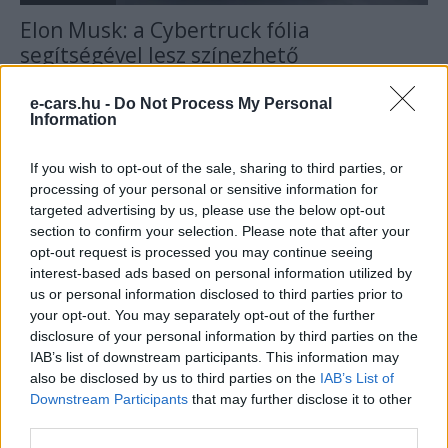
Elon Musk: a Cybertruck fólia
segítségével lesz színezhető
Gerendas.Peter
-
2020-04-17
1 hozzászólás
e-cars.hu -
Do Not Process My Personal
Information
If you wish to opt-out of the sale, sharing to third parties, or
processing of your personal or sensitive information for
targeted advertising by us, please use the below opt-out
section to confirm your selection. Please note that after your
opt-out request is processed you may continue seeing
interest-based ads based on personal information utilized by
us or personal information disclosed to third parties prior to
your opt-out. You may separately opt-out of the further
Akkumulátor
disclosure of your personal information by third parties on the
Elon Musk: a Tesla következő eseménye
IAB’s list of downstream participants. This information may
az akkumulátorokról fog szólni
also be disclosed by us to third parties on the
IAB’s List of
Downstream Participants
that may further disclose it to other
Gerendas.Peter
-
2020-04-15
2 hozzászólás
third parties.