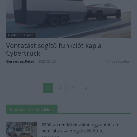
Elektromos autó
Vontatást segítő funkciót kap a
Cybertruck
Gerendas.Peter
-
2020-02-25
1 hozzászólás
1
2
3
Legolvasottabb cikkek
8500-an rendeltek vakon egy autót, amit
nem láttak — megkezdődött a...