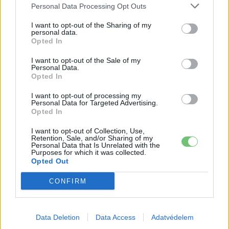
Personal Data Processing Opt Outs
I want to opt-out of the Sharing of my
personal data.
Opted In
I want to opt-out of the Sale of my
Personal Data.
Opted In
Elektromos autó
I want to opt-out of processing my
Personal Data for Targeted Advertising.
Több, mint tízezer Model 3 készült az
Opted In
előző hónapban Kínában
I want to opt-out of Collection, Use,
Retention, Sale, and/or Sharing of my
Gerendas.Peter
-
2020-04-13
0 hozzászólás
Personal Data that Is Unrelated with the
Purposes for which it was collected.
Opted Out
CONFIRM
Data Deletion
Data Access
Adatvédelem