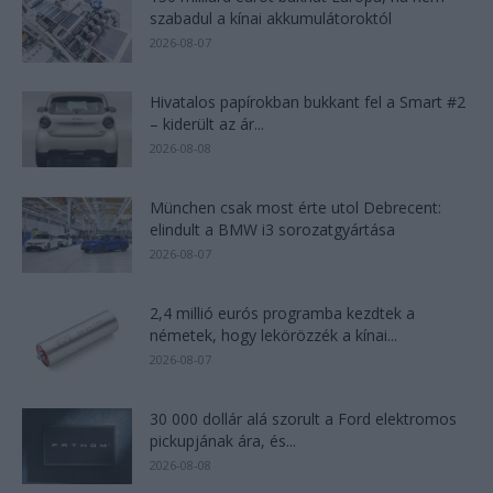
szabadul a kínai akkumulátoroktól
2026-08-07
Hivatalos papírokban bukkant fel a Smart #2
– kiderült az ár...
2026-08-08
München csak most érte utol Debrecent:
elindult a BMW i3 sorozatgyártása
2026-08-07
2,4 millió eurós programba kezdtek a
németek, hogy lekörözzék a kínai...
2026-08-07
30 000 dollár alá szorult a Ford elektromos
pickupjának ára, és...
2026-08-08