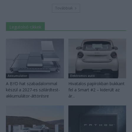
Továbbiak
Legutolsó cikkek
Akkumulátor
Elektromos autó
A BYD hat szabadalommal
Hivatalos papírokban bukkant
készül a 2027-es szilárdtest-
fel a Smart #2 – kiderült az
akkumulátor-áttörésre
ár...