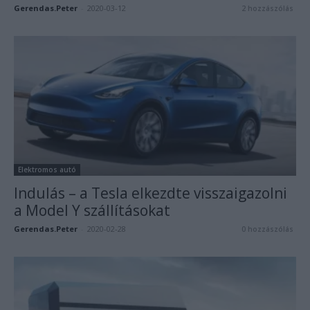
Gerendas.Peter
-
2020-03-12
2 hozzászólás
Elektromos autó
Indulás – a Tesla elkezdte visszaigazolni
a Model Y szállításokat
Gerendas.Peter
-
2020-02-28
0 hozzászólás