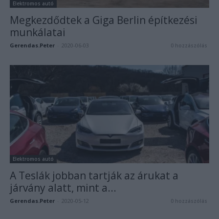
Elektromos autó
Megkezdődtek a Giga Berlin építkezési
munkálatai
Gerendas.Peter
-
2020-06-03
0 hozzászólás
Elektromos autó
A Teslák jobban tartják az árukat a
járvány alatt, mint a...
Gerendas.Peter
-
2020-05-12
0 hozzászólás