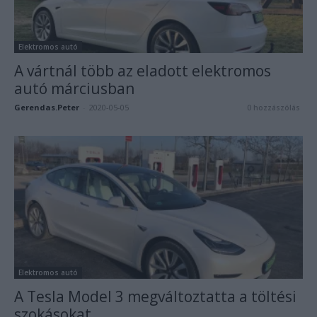
Elektromos autó
A vártnál több az eladott elektromos
autó márciusban
Gerendas.Peter
-
2020-05-05
0 hozzászólás
Elektromos autó
A Tesla Model 3 megváltoztatta a töltési
szokásokat