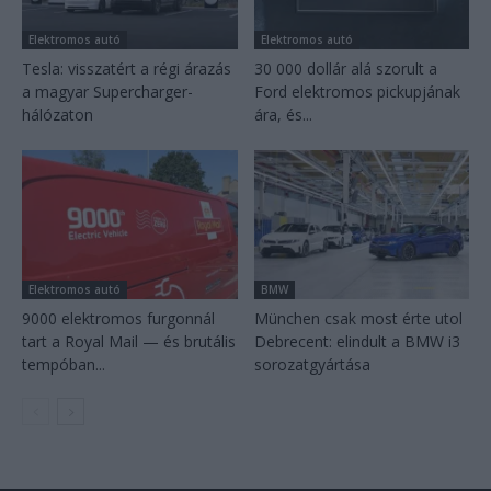
Elektromos autó
Elektromos autó
Tesla: visszatért a régi árazás
30 000 dollár alá szorult a
a magyar Supercharger-
Ford elektromos pickupjának
hálózaton
ára, és...
Elektromos autó
BMW
9000 elektromos furgonnál
München csak most érte utol
tart a Royal Mail — és brutális
Debrecent: elindult a BMW i3
tempóban...
sorozatgyártása