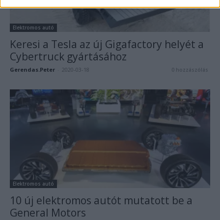
Elektromos autó
Keresi a Tesla az új Gigafactory helyét a
Cybertruck gyártásához
Gerendas.Peter
-
2020-03-18
0 hozzászólás
Elektromos autó
10 új elektromos autót mutatott be a
General Motors