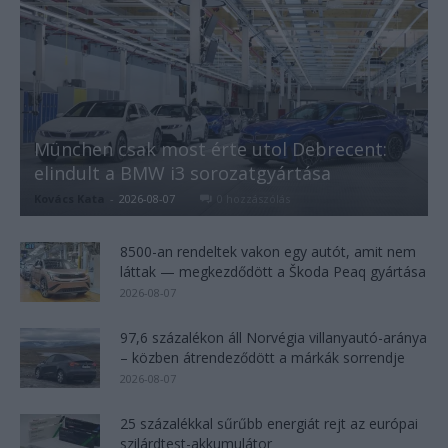
München csak most érte utol Debrecent:
elindult a BMW i3 sorozatgyártása
Kovács Kata
-
2026-08-07
0 hozzászólás
8500-an rendeltek vakon egy autót, amit nem
láttak — megkezdődött a Škoda Peaq gyártása
2026-08-07
97,6 százalékon áll Norvégia villanyautó-aránya
– közben átrendeződött a márkák sorrendje
2026-08-07
25 százalékkal sűrűbb energiát rejt az európai
szilárdtest-akkumulátor