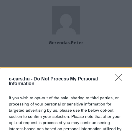
Gerendas.Peter
KAPCSOLÓDÓ CIKKEK
TÖBB A SZERZŐTŐL
e-cars.hu -
Do Not Process My Personal
Information
München csak most érte utol
Debrecent: elindult a BMW i3
If you wish to opt-out of the sale, sharing to third parties, or
sorozatgyártása
BMW
processing of your personal or sensitive information for
targeted advertising by us, please use the below opt-out
8500-an rendeltek vakon egy autót,
section to confirm your selection. Please note that after your
amit nem láttak — megkezdődött a
opt-out request is processed you may continue seeing
Elektromos
Škoda Peaq gyártása
interest-based ads based on personal information utilized by
autó