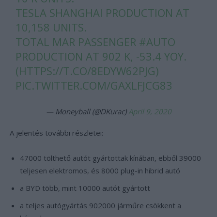
TESLA SHANGHAI PRODUCTION AT
10,158 UNITS.
TOTAL MAR PASSENGER
#AUTO
PRODUCTION AT 902 K, -53.4 YOY.
(
HTTPS://T.CO/8EDYW62PJG
)
PIC.TWITTER.COM/GAXLFJCG83
— Moneyball (@DKurac)
April 9, 2020
A jelentés további részletei:
47000 tölthető autót gyártottak kínában, ebből 39000
teljesen elektromos, és 8000 plug-in hibrid autó
a BYD több, mint 10000 autót gyártott
a teljes autógyártás 902000 járműre csökkent a