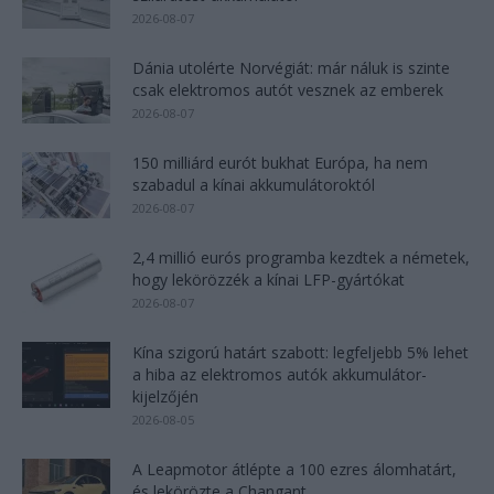
2026-08-07
Dánia utolérte Norvégiát: már náluk is szinte
csak elektromos autót vesznek az emberek
2026-08-07
150 milliárd eurót bukhat Európa, ha nem
szabadul a kínai akkumulátoroktól
2026-08-07
2,4 millió eurós programba kezdtek a németek,
hogy lekörözzék a kínai LFP-gyártókat
2026-08-07
Kína szigorú határt szabott: legfeljebb 5% lehet
a hiba az elektromos autók akkumulátor-
kijelzőjén
2026-08-05
A Leapmotor átlépte a 100 ezres álomhatárt,
és lekörözte a Changant