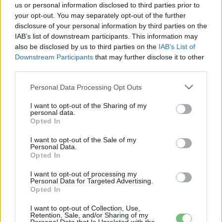
us or personal information disclosed to third parties prior to
your opt-out. You may separately opt-out of the further
97,6 százalékon áll Norvégia
disclosure of your personal information by third parties on the
villanyautó-aránya – közben
IAB’s list of downstream participants. This information may
Elektromos
átrendeződött a márkák sorrendje
autó
also be disclosed by us to third parties on the
IAB’s List of
Downstream Participants
that may further disclose it to other
third parties.
Personal Data Processing Opt Outs
I want to opt-out of the Sharing of my
personal data.
Opted In
I want to opt-out of the Sale of my
Personal Data.
Opted In
I want to opt-out of processing my
Personal Data for Targeted Advertising.
Opted In
I want to opt-out of Collection, Use,
Retention, Sale, and/or Sharing of my