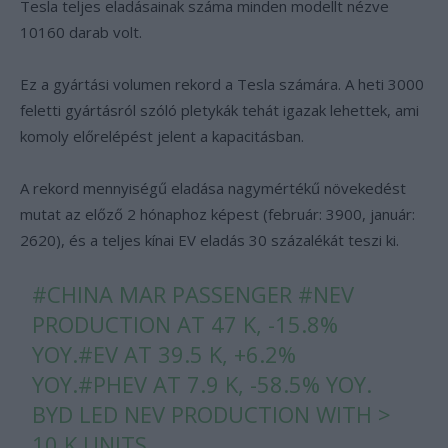
Tesla teljes eladásainak száma minden modellt nézve
10160 darab volt.
Ez a gyártási volumen rekord a Tesla számára. A heti 3000
feletti gyártásról szóló pletykák tehát igazak lehettek, ami
komoly előrelépést jelent a kapacitásban.
A rekord mennyiségű eladása nagymértékű növekedést
mutat az előző 2 hónaphoz képest (február: 3900, január:
2620), és a teljes kínai EV eladás 30 százalékát teszi ki.
#CHINA
MAR PASSENGER
#NEV
PRODUCTION AT 47 K, -15.8%
YOY.
#EV
AT 39.5 K, +6.2%
YOY.
#PHEV
AT 7.9 K, -58.5% YOY.
BYD LED NEV PRODUCTION WITH >
10 K UNITS.