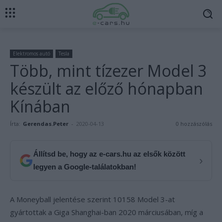
Elektromos autó
Tesla
Több, mint tízezer Model 3
készült az előző hónapban
Kínában
Írta:
Gerendas.Peter
-
2020-04-13
0 hozzászólás
Állítsd be, hogy az e-cars.hu az elsők között
›
legyen a Google-találatokban!
A Moneyball jelentése szerint 10158 Model 3-at
gyártottak a Giga Shanghai-ban 2020 márciusában, míg a