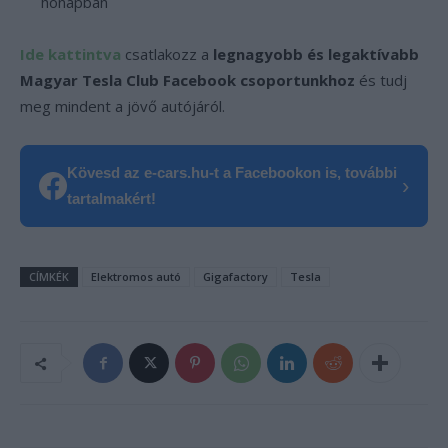
hónapban
Ide kattintva
csatlakozz a
legnagyobb és legaktívabb
Magyar Tesla Club Facebook csoportunkhoz
és tudj
meg mindent a jövő autójáról.
Kövesd az e-cars.hu-t a Facebookon is, további
›
tartalmakért!
CÍMKÉK
Elektromos autó
Gigafactory
Tesla