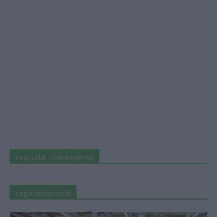
Kapcsolat - Médiaajánlat
Legutolsó postok