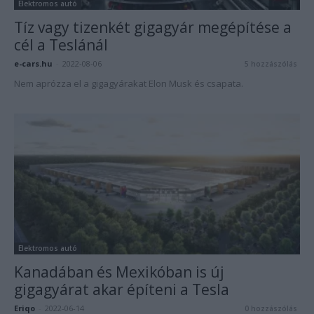
Elektromos autó
Tíz vagy tizenkét gigagyár megépítése a
cél a Teslánál
e-cars.hu
-
2022-08-06
5 hozzászólás
Nem aprózza el a gigagyárakat Elon Musk és csapata.
Elektromos autó
Kanadában és Mexikóban is új
gigagyárat akar építeni a Tesla
Eriqo
-
2022-06-14
0 hozzászólás