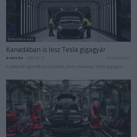
Elektromos autó
Kanadában is lesz Tesla gigagyár
e-cars.hu
-
2022-09-13
0 hozzászólás
A pletykák igaznak bizonyultak, jöhet a kanadai Tesla gigagyár.