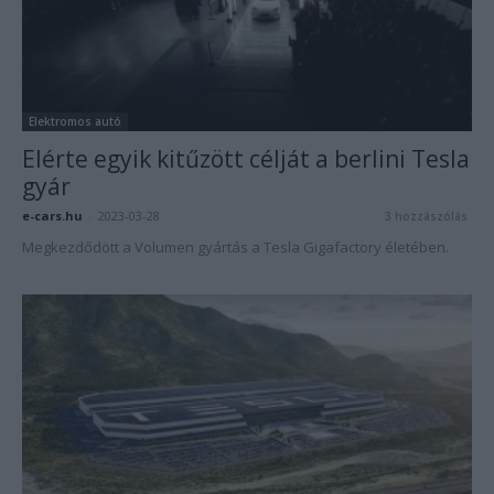
Elektromos autó
Elérte egyik kitűzött célját a berlini Tesla
gyár
e-cars.hu
-
2023-03-28
3 hozzászólás
Megkezdődött a Volumen gyártás a Tesla Gigafactory életében.