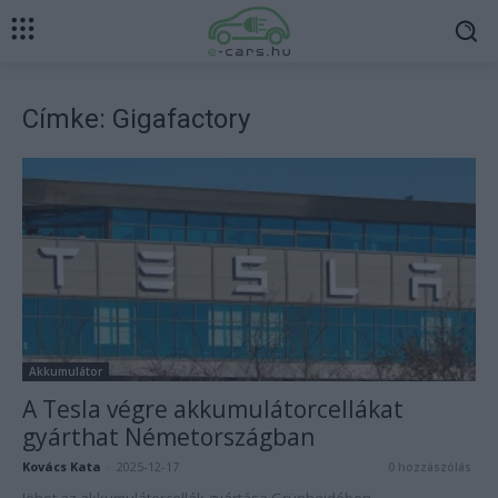
Címke: Gigafactory
Akkumulátor
A Tesla végre akkumulátorcellákat
gyárthat Németországban
Kovács Kata
-
2025-12-17
0 hozzászólás