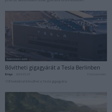
Jöhet az akkumulátorcellák gyártása Grünheidében.
Elektromos autó
Bővítheti gigagyárát a Tesla Berlinben
Eriqo
-
2024-05-25
5 hozzászólás
118 hektárral bővülhet a Tesla gigagyára.