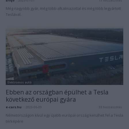
Eriqo
-
2023-07-01
11 hozzászólás
Még nagyobb gyár, még több alkalmazottal és még több legyártott
Teslával.
Elektromos autó
Ebben az országban épülhet a Tesla
következő európai gyára
e-cars.hu
-
2023-06-09
33 hozzászólás
Németországon kívül egy újabb európai ország kerülhet fel a Tesla
térképére