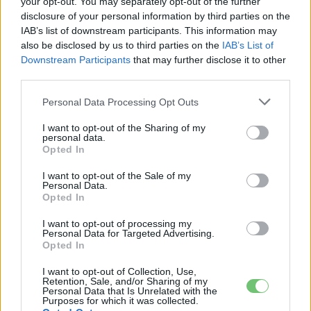
your opt-out. You may separately opt-out of the further
e-cars.hu
-
2023-01-23
3 hozzászólás
disclosure of your personal information by third parties on the
IAB’s list of downstream participants. This information may
Egyelőre csak az egyik gyárában vezeti be az automatizált
also be disclosed by us to third parties on the
IAB’s List of
minőség-ellenőrzési rendszerét a Tesla.
Downstream Participants
that may further disclose it to other
third parties.
Personal Data Processing Opt Outs
I want to opt-out of the Sharing of my
personal data.
Opted In
I want to opt-out of the Sale of my
Personal Data.
Opted In
Elektromos autó
I want to opt-out of processing my
Siker Berlinben, rekordszámú Model Y-t
Personal Data for Targeted Advertising.
Opted In
gyárt a Tesla
e-cars.hu
-
2022-10-03
I want to opt-out of Collection, Use,
4 hozzászólás
Retention, Sale, and/or Sharing of my
Heti rekordot ért el a gyártásban a Tesla a berlini Gigafactoryban
Personal Data that Is Unrelated with the
Purposes for which it was collected.