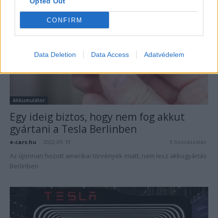
Opted Out
CONFIRM
Data Deletion
Data Access
Adatvédelem
Akkumulátor
Egy ideig biztos, hogy nem fog akkut
gyártani a Tesla Berlinben
e-cars.hu
-
2022-09-19
5 hozzászólás
Az újonnan hozott amerikai törvények miatt, nem lesz akkugyártás
Berlinben