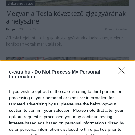
Elektromos autó
Megvan a Tesla következő gigagyárának
a helyszíne
Eriqo
-
2023-03-03
0 hozzászólás
A Tesla bejelentette legújabb gigagyárának a helyszínét, melyre
korábban voltak már utalások.
e-cars.hu -
Do Not Process My Personal
Information
If you wish to opt-out of the sale, sharing to third parties, or
processing of your personal or sensitive information for
targeted advertising by us, please use the below opt-out
section to confirm your selection. Please note that after your
Elektromos autó
opt-out request is processed you may continue seeing
interest-based ads based on personal information utilized by
Automatizált minőség-ellenőrzési
us or personal information disclosed to third parties prior to
rendszert vezet be a Tesla