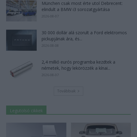
München csak most érte utol Debrecent:
elindult a BMW i3 sorozatgyártása
2026-08-07
30 000 dollár alá szorult a Ford elektromos
pickupjának ára, és...
2026-08-08
2,4 millió eurós programba kezdtek a
németek, hogy lekörözzék a kínai...
2026-08-07
Továbbiak
Legutolsó cikkek