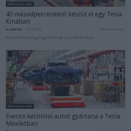
Elektromos autó
40 másodpercenként készül el egy Tesla
Kínában
e-cars.hu
-
2023-08-02
178 hozzászólás
Rekordsebességgel gyártódnak a Teslák Kínában.
Elektromos autó
Évente kétmillió autót gyártana a Tesla
Mexikóban