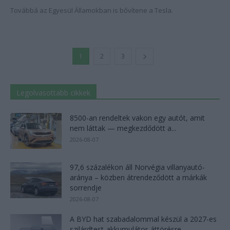
Továbbá az Egyesül Államokban is bővítene a Tesla.
1
2
3
Legolvasottabb cikkek
8500-an rendeltek vakon egy autót, amit
nem láttak — megkezdődött a...
2026-08-07
97,6 százalékon áll Norvégia villanyautó-
aránya – közben átrendeződött a márkák
sorrendje
2026-08-07
A BYD hat szabadalommal készül a 2027-es
szilárdtest-akkumulátor-áttörésre