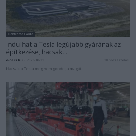
Elektromos autó
Indulhat a Tesla legújabb gyárának az
építkezése, hacsak…
e-cars.hu
-
2023-10-31
20 hozzászólás
Hacsak a Tesla meg nem gondolja magát.