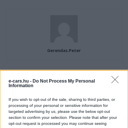
Gerendas.Peter
KAPCSOLÓDÓ CIKKEK
TÖBB A SZERZŐTŐL
e-cars.hu -
Do Not Process My Personal
Information
Dánia utolérte Norvégiát: már náluk is
If you wish to opt-out of the sale, sharing to third parties, or
szinte csak elektromos autót vesznek
Elektromos
processing of your personal or sensitive information for
az emberek
autó
targeted advertising by us, please use the below opt-out
section to confirm your selection. Please note that after your
150 milliárd eurót bukhat Európa, ha
opt-out request is processed you may continue seeing
nem szabadul a kínai akkumulátoroktól