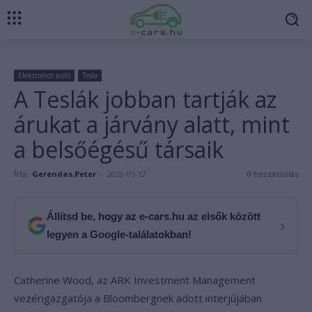
Elektromos autó
Tesla
A Teslák jobban tartják az
árukat a járvány alatt, mint
a belsőégésű társaik
Írta:
Gerendas.Peter
-
2020-05-12
0 hozzászólás
Állítsd be, hogy az e-cars.hu az elsők között
›
legyen a Google-találatokban!
Catherine Wood, az ARK Investment Management
vezérigazgatója a Bloombergnek adott interjújában