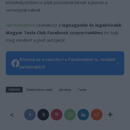
krízishelyzetben is jobb pozícióval bírnak a piacon a
versenytársaknál.
Ide kattintva
csatlakozz a
legnagyobb és legaktívabb
Magyar Tesla Club Facebook csoportunkhoz
és tudj
meg mindent a jövő autójáról.
Kövesd az e-cars.hu-t a Facebookon is, további
›
tartalmakért!
CÍMKÉK
Elektromos autó
Járvány
Tesla