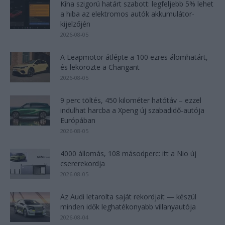
Kína szigorú határt szabott: legfeljebb 5% lehet
a hiba az elektromos autók akkumulátor-
kijelzőjén
2026-08-05
A Leapmotor átlépte a 100 ezres álomhatárt,
és lekörözte a Changant
2026-08-05
9 perc töltés, 450 kilométer hatótáv – ezzel
indulhat harcba a Xpeng új szabadidő-autója
Európában
2026-08-05
4000 állomás, 108 másodperc: itt a Nio új
csererekordja
2026-08-05
Az Audi letarolta saját rekordjait — készül
minden idők leghatékonyabb villanyautója
2026-08-04