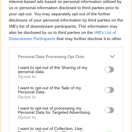
interest-based ads based on personal information utilized by
Akkumulátor
us or personal information disclosed to third parties prior to
your opt-out. You may separately opt-out of the further
disclosure of your personal information by third parties on the
2,4 millió eurós programba kezdtek a
IAB’s list of downstream participants. This information may
németek, hogy lekörözzék a kínai LFP-
also be disclosed by us to third parties on the
IAB’s List of
gyártókat
Akkumulátor
Downstream Participants
that may further disclose it to other
third parties.
Personal Data Processing Opt Outs
I want to opt-out of the Sharing of my
personal data.
Opted In
I want to opt-out of the Sale of my
Personal Data.
Opted In
I want to opt-out of processing my
Personal Data for Targeted Advertising.
Opted In
I want to opt-out of Collection, Use,