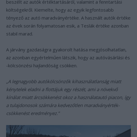
beszélt az autók értéktartásáról, valamint a fenntartási
költségekről. Kiemelte, hogy az egyik legfontosabb
tényező az autó maradványértéke. A használt autók értéke
az évek során folyamatosan esik, a Teslák értéke azonban
stabil marad.
A járvány gazdaságra gyakorolt hatása megjósolhatatlan,
az azonban egyértelműen látszik, hogy az autóvásárlási és
-kölcsönzési hajlandóság csökken.
„A legnagyobb autókölcsönzők kihasználatlanság miatt
kénytelek eladni a flottájuk egy részét, ami a növekvő
kínálat miatt árcsökkenést okoz a használatautó piacon, így
a tulajdonosok számára kedvezőtlen maradványérték-
csökkenést eredményez.”