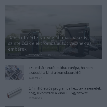
Dánia utolérte Norvégiát: már náluk is
szinte csak elektromos autót vesznek az
emberek
Kovács Kata
-
2026-08-07
0 hozzászólás
150 milliárd eurót bukhat Európa, ha nem
szabadul a kínai akkumulátoroktól
2026-08-07
2,4 millió eurós programba kezdtek a németek,
hogy lekörözzék a kínai LFP-gyártókat
2026-08-07