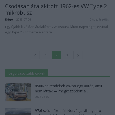
Csodásan átalakított 1962-es VW Type 2
mikrobusz
Eriqo
-
2019-07-04
0 hozzászólás
Egy újabb kiválóan átalakított VW kisbusz látott napvilágot, ezúttal
egy Type 2 jutott erre a sorsra.
1
2
3
Legolvasottabb cikkek
8500-an rendeltek vakon egy autót, amit
nem láttak — megkezdődött a...
2026-08-07
97,6 százalékon áll Norvégia villanyautó-