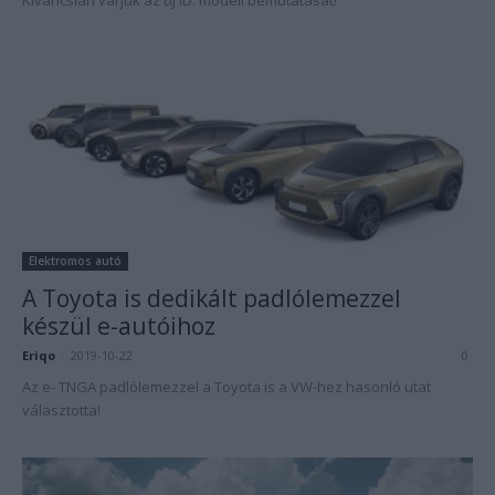
Kíváncsian várjuk az új ID. modell bemutatását!
Elektromos autó
A Toyota is dedikált padlólemezzel
készül e-autóihoz
Eriqo
-
2019-10-22
0
Az e- TNGA padlólemezzel a Toyota is a VW-hez hasonló utat
választotta!