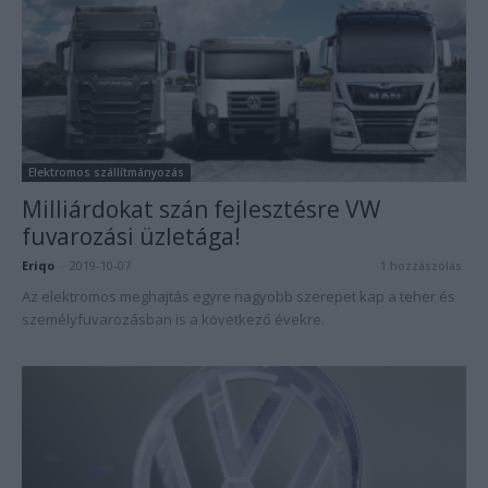
Elektromos szállítmányozás
Milliárdokat szán fejlesztésre VW
fuvarozási üzletága!
Eriqo
-
2019-10-07
1 hozzászólás
Az elektromos meghajtás egyre nagyobb szerepet kap a teher és
személyfuvarozásban is a következő évekre.