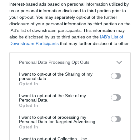
interest-based ads based on personal information utilized by
Plug-in Hibrid autó
us or personal information disclosed to third parties prior to
Már rendelhető az új Passat GTE
your opt-out. You may separately opt-out of the further
disclosure of your personal information by third parties on the
Eriqo
-
2019-08-27
0 hozzászólás
IAB’s list of downstream participants. This information may
A 2. generációs GTE-hez már árak is tartoznak!
also be disclosed by us to third parties on the
IAB’s List of
Downstream Participants
that may further disclose it to other
third parties.
Personal Data Processing Opt Outs
I want to opt-out of the Sharing of my
personal data.
Opted In
I want to opt-out of the Sale of my
Personal Data.
Opted In
Elektromos autó
Volkswagen ID.3: Kövesd élőben a
I want to opt-out of processing my
Personal Data for Targeted Advertising.
bemutatót!
Opted In
Eriqo
-
2019-08-22
0
I want to opt-out of Collection, Use,