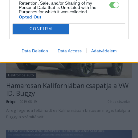
Szeptember 9-et kell minden ID.3 rajongónak felírnia a naptárába!
Retention, Sale, and/or Sharing of my
Personal Data that Is Unrelated with the
Purposes for which it was collected.
Opted Out
CONFIRM
Data Deletion
Data Access
Adatvédelem
Elektromos autó
Hamarosan Kaliforniában csapatja a VW
ID. Buggy
Eriqo
-
2019-08-19
0 hozzászólás
A régi legenda feltámadt és Kaliforniában biztosan meg is találja a
Buggy a számításait.