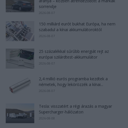
aránya – közben átrendeződött a márkák
sorrendje
2026-08-07
150 milliárd eurót bukhat Európa, ha nem
szabadul a kínai akkumulátoroktól
2026-08-07
25 százalékkal sűrűbb energiát rejt az
európai szilárdtest-akkumulátor
2026-08-07
2,4 millió eurós programba kezdtek a
németek, hogy lekörözzék a kínai...
2026-08-07
Tesla: visszatért a régi árazás a magyar
Supercharger-hálózaton
2026-08-08