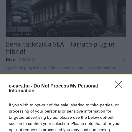
Plug-in Hibrid autó
Bemutatkozik a SEAT Tarraco plug-in
hibrid!
Eriqo
-
2019-08-29
0
Egy újabb plug-in hibrid érkezik hamarosan a SEAT kínálatába!
e-cars.hu -
Do Not Process My Personal
Information
If you wish to opt-out of the sale, sharing to third parties, or
processing of your personal or sensitive information for
targeted advertising by us, please use the below opt-out
section to confirm your selection. Please note that after your
opt-out request is processed you may continue seeing