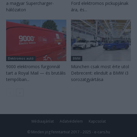
a magyar Supercharger-
Ford elektromos pickupjának
hálózaton
ára, és...
Elektromos autó
BMW
9000 elektromos furgonnál
München csak most érte utol
tart a Royal Mail — és brutális
Debrecent: elindult a BMW i3
tempóban...
sorozatgyártása
Médiaajánlat
Adatvédelem
Kapcsolat
© Minden jog fenntartva! 2017 - 2025 - e-cars.hu