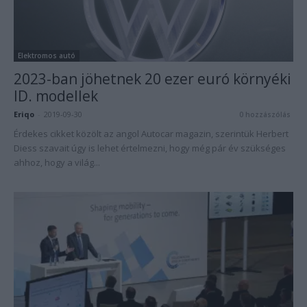
Elektromos autó
2023-ban jöhetnek 20 ezer euró környéki
ID. modellek
Eriqo
-
2019-09-30
0 hozzászólás
Érdekes cikket közölt az angol Autocar magazin, szerintük Herbert
Diess szavait úgy is lehet értelmezni, hogy még pár év szükséges
ahhoz, hogy a világ...