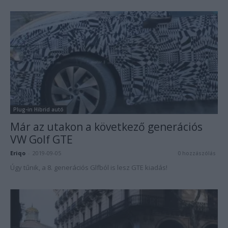
Plug-in Hibrid autó
Már az utakon a következő generációs
VW Golf GTE
Eriqo
-
2019-09-05
0 hozzászólás
Úgy tűnik, a 8. generációs Glfból is lesz GTE kiadás!