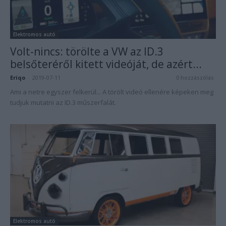
Elektromos autó
Volt-nincs: törölte a VW az ID.3
belsőteréről kitett videóját, de azért...
Eriqo
-
2019-07-11
0 hozzászólás
Ami a netre egyszer felkerül... A törölt videó ellenére képeken meg
tudjuk mutatni az ID.3 műszerfalát.
Elektromos autó