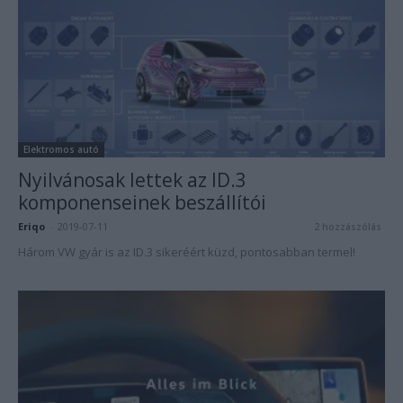
Elektromos autó
Nyilvánosak lettek az ID.3
komponenseinek beszállítói
Eriqo
-
2019-07-11
2 hozzászólás
Három VW gyár is az ID.3 sikeréért küzd, pontosabban termel!