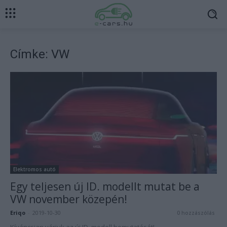
Címke: VW
Elektromos autó
Egy teljesen új ID. modellt mutat be a
VW november közepén!
Eriqo
-
2019-10-30
0 hozzászólás