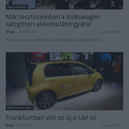
Akkumulátor
Már tesztüzemben a Volkswagen
salzgitteri akkumulátorgyára!
Eriqo
-
2019-09-24
2 hozzászólás
Akár már jövőre indulhat az éles gyártás Salzglitterben.
Elektromos autó
Frankfurtban volt az új e-Up! is!
Eriqo
-
2019-09-17
0 hozzászólás