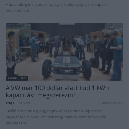
A második generációs e-Up! igazi ütőkártyája az akkupakk
növekedése!
Akkumulátor
A VW már 100 dollár alatt tud 1 kWh
kapacitást megszerezni?
Eriqo
-
2019-09-10
4 hozzászólás
Kiváló áron tud egy egységnyi energiatároló kapacitást
megvásárolni a VW, aminek nagy hatása lehet az e-autók
terjedésére!