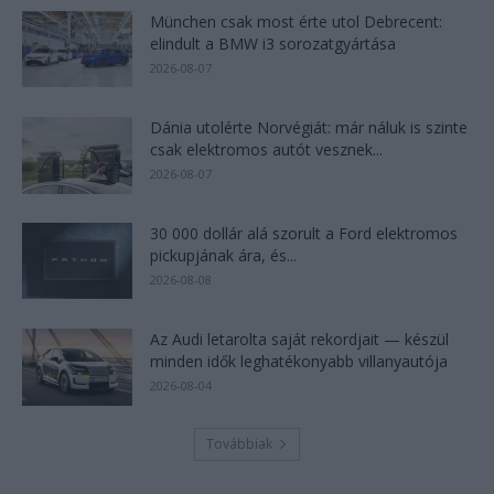
München csak most érte utol Debrecent:
elindult a BMW i3 sorozatgyártása
2026-08-07
Dánia utolérte Norvégiát: már náluk is szinte
csak elektromos autót vesznek...
2026-08-07
30 000 dollár alá szorult a Ford elektromos
pickupjának ára, és...
2026-08-08
Az Audi letarolta saját rekordjait — készül
minden idők leghatékonyabb villanyautója
2026-08-04
Továbbiak