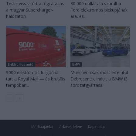
Tesla: visszatért a régi árazás
30 000 dollár alá szorult a
a magyar Supercharger-
Ford elektromos pickupjának
hálózaton
ára, és...
Elektromos autó
BMW
9000 elektromos furgonnál
München csak most érte utol
tart a Royal Mail — és brutális
Debrecent: elindult a BMW i3
tempóban...
sorozatgyártása
Médiaajánlat
Adatvédelem
Kapcsolat