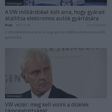
Volkswagen
A VW milliárdokat költ arra, hogy gyárait
átállítsa elektromos autók gyártására
Eriqo
-
2017-12-18
0 hozzászólás
A VW milliárdokat költ arra, hogy gyárait átállítsa elektromos autók
gyártására
Volkswagen
VW vezér: meg kell vonni a dízelek
támogatottságát