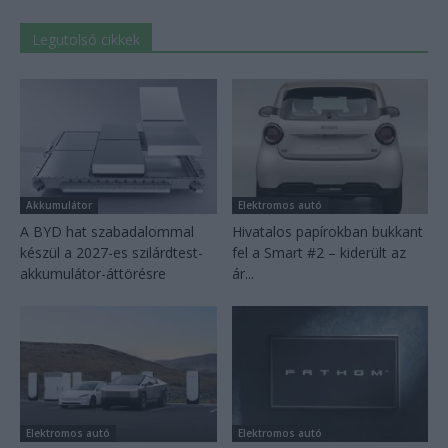
Legutolsó cikkek
Akkumulátor
Elektromos autó
A BYD hat szabadalommal
Hivatalos papírokban bukkant
készül a 2027-es szilárdtest-
fel a Smart #2 – kiderült az
akkumulátor-áttörésre
ár...
Elektromos autó
Elektromos autó