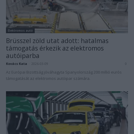
Elektromos autó
Brüsszel zöld utat adott: hatalmas
támogatás érkezik az elektromos
autóiparba
Kovács Kata
-
2026-03-09
0
Az Európai Bizottság jóváhagyta Spanyolország 200 millió eurós
támogatását az elektromos autóipar számára.