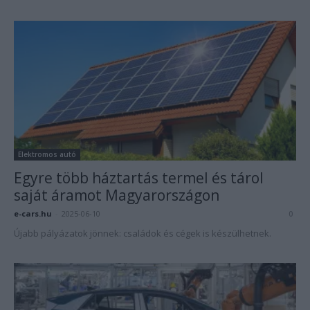
Elektromos autó
Egyre több háztartás termel és tárol
saját áramot Magyarországon
e-cars.hu
-
2025-06-10
0
Újabb pályázatok jönnek: családok és cégek is készülhetnek.