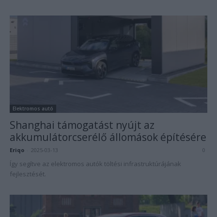
Elektromos autó
Shanghai támogatást nyújt az
akkumulátorcserélő állomások építésére
Eriqo
-
2025-03-13
0
Így segítve az elektromos autók töltési infrastruktúrájának
fejlesztését.