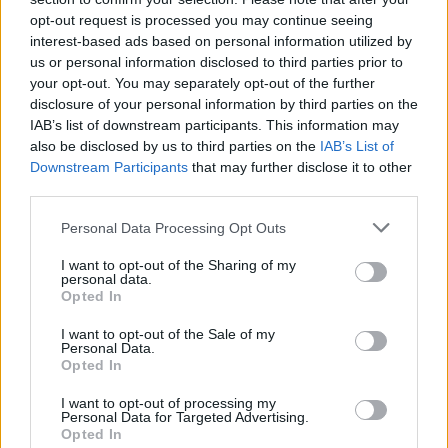
opt-out request is processed you may continue seeing
Elektromos autó
interest-based ads based on personal information utilized by
Nagyszabású e-mobilitási programot
us or personal information disclosed to third parties prior to
indít Lengyelország
your opt-out. You may separately opt-out of the further
disclosure of your personal information by third parties on the
e-cars.hu
-
2025-05-04
0
IAB’s list of downstream participants. This information may
Hatalmas összeggel gyorsítaná az elektromobilitás terjedését
also be disclosed by us to third parties on the
IAB’s List of
Lengyelország.
Downstream Participants
that may further disclose it to other
third parties.
Personal Data Processing Opt Outs
I want to opt-out of the Sharing of my
personal data.
Opted In
I want to opt-out of the Sale of my
Personal Data.
Opted In
Elektromos autó
I want to opt-out of processing my
Personal Data for Targeted Advertising.
Rekord összeggel támogatják az e-autók
Opted In