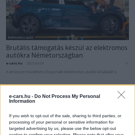
Elektromos autó
Brutális támogatás készül az elektromos
autókra Németországban
e-cars.hu
-
2025-06-04
0
A tervezet növelheti a használt elektromos autók kínálatát is
e-cars.hu -
Do Not Process My Personal
Information
If you wish to opt-out of the sale, sharing to third parties, or
processing of your personal or sensitive information for
targeted advertising by us, please use the below opt-out
section to confirm your selection. Please note that after your