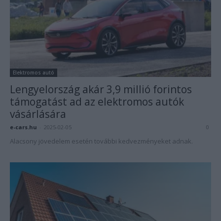
Elektromos autó
Lengyelország akár 3,9 millió forintos
támogatást ad az elektromos autók
vásárlására
e-cars.hu
-
2025-02-05
0
Alacsony jövedelem esetén további kedvezményeket adnak.