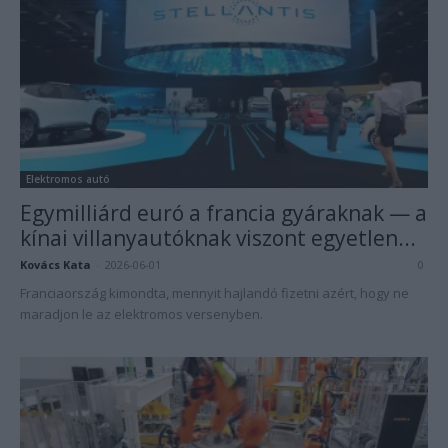
Elektromos autó
Egymilliárd euró a francia gyáraknak — a
kínai villanyautóknak viszont egyetlen...
Kovács Kata
-
2026-06-01
0
Franciaország kimondta, mennyit hajlandó fizetni azért, hogy ne
maradjon le az elektromos versenyben.