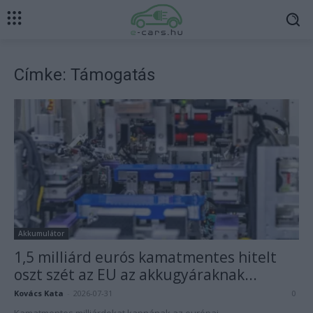
Címke: Támogatás
Akkumulátor
1,5 milliárd eurós kamatmentes hitelt
oszt szét az EU az akkugyáraknak...
Kovács Kata
-
2026-07-31
0