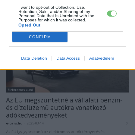
vásárlását Romániában
I want to opt-out of Collection, Use,
e-cars.hu
-
2025-04-25
0
Retention, Sale, and/or Sharing of my
Personal Data that Is Unrelated with the
Rekord költségvetéssel indul újra a Roncsautó program.
Purposes for which it was collected.
Opted Out
CONFIRM
Data Deletion
Data Access
Adatvédelem
Elektromos autó
Az EU megszüntetné a vállalati benzin-
és dízelüzemű autókra vonatkozó
adókedvezményeket
e-cars.hu
-
2025-03-14
0
Az EU így gyorsítaná az elektromos autók térnyerését.