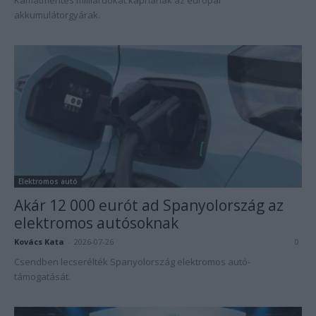
Kamatmentes milliárdokat kapnának az európai
akkumulátorgyárak.
Elektromos autó
Akár 12 000 eurót ad Spanyolország az
elektromos autósoknak
Kovács Kata
-
2026-07-26
0
Csendben lecserélték Spanyolország elektromos autó-
támogatását.