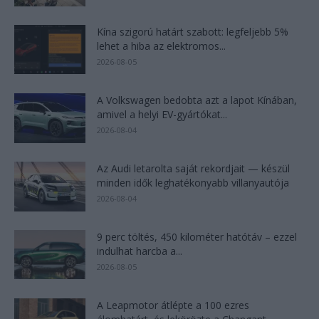
Kína szigorú határt szabott: legfeljebb 5%
lehet a hiba az elektromos...
2026-08-05
A Volkswagen bedobta azt a lapot Kínában,
amivel a helyi EV-gyártókat...
2026-08-04
Az Audi letarolta saját rekordjait — készül
minden idők leghatékonyabb villanyautója
2026-08-04
9 perc töltés, 450 kilométer hatótáv – ezzel
indulhat harcba a...
2026-08-05
A Leapmotor átlépte a 100 ezres