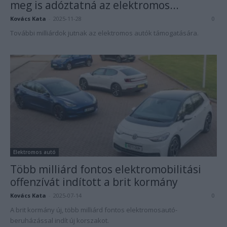
meg is adóztatná az elektromos...
Kovács Kata
-
2025-11-28
0
További milliárdok jutnak az elektromos autók támogatására.
Elektromos autó
Több milliárd fontos elektromobilitási
offenzívát indított a brit kormány
Kovács Kata
-
2025-07-14
0
A brit kormány új, több milliárd fontos elektromosautó-
beruházással indít új korszakot.