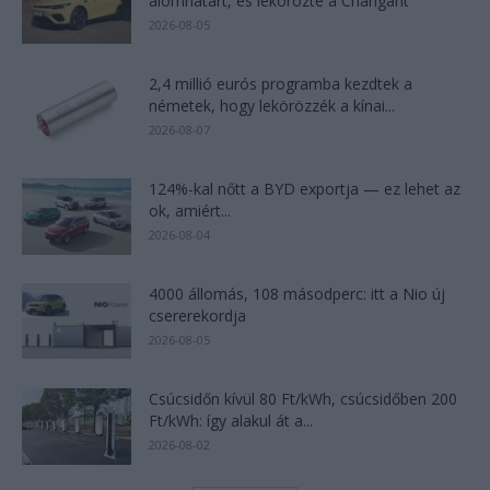
álomhatárt, és lekörözte a Changant
2026-08-05
2,4 millió eurós programba kezdtek a
németek, hogy lekörözzék a kínai...
2026-08-07
124%-kal nőtt a BYD exportja — ez lehet az
ok, amiért...
2026-08-04
4000 állomás, 108 másodperc: itt a Nio új
csererekordja
2026-08-05
Csúcsidőn kívül 80 Ft/kWh, csúcsidőben 200
Ft/kWh: így alakul át a...
2026-08-02