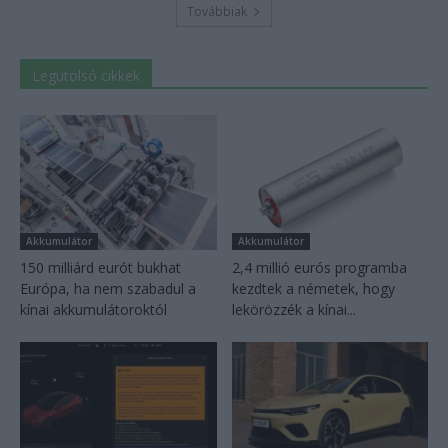
Továbbiak
Legutolsó cikkek
Akkumulátor
Akkumulátor
150 milliárd eurót bukhat
2,4 millió eurós programba
Európa, ha nem szabadul a
kezdtek a németek, hogy
kínai akkumulátoroktól
lekörözzék a kínai...