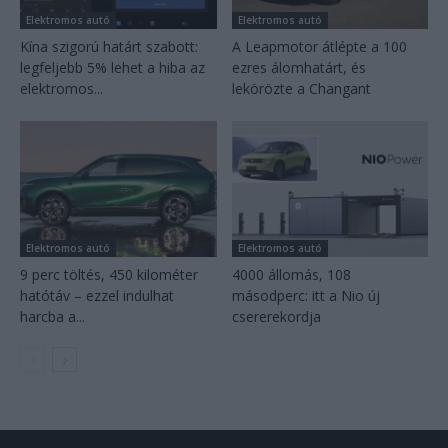
Elektromos autó
Elektromos autó
Kína szigorú határt szabott:
A Leapmotor átlépte a 100
legfeljebb 5% lehet a hiba az
ezres álomhatárt, és
elektromos...
lekörözte a Changant
Elektromos autó
Elektromos autó
9 perc töltés, 450 kilométer
4000 állomás, 108
hatótáv – ezzel indulhat
másodperc: itt a Nio új
harcba a...
csererekordja