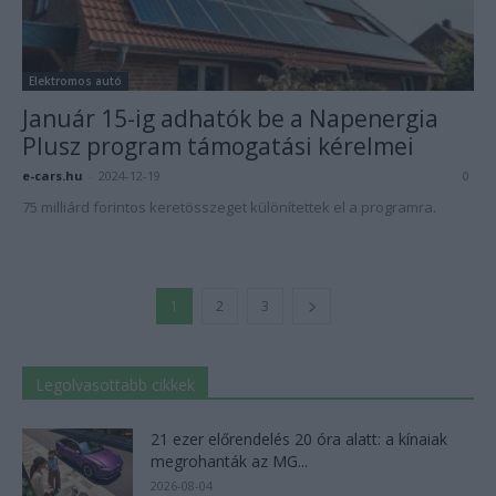
Elektromos autó
Január 15-ig adhatók be a Napenergia
Plusz program támogatási kérelmei
e-cars.hu
-
2024-12-19
0
75 milliárd forintos keretösszeget különítettek el a programra.
1
2
3
Legolvasottabb cikkek
21 ezer előrendelés 20 óra alatt: a kínaiak
megrohanták az MG...
2026-08-04