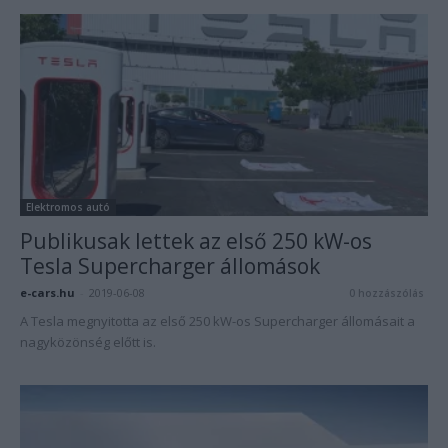
Elektromos autó
Publikusak lettek az első 250 kW-os
Tesla Supercharger állomások
e-cars.hu
-
2019-06-08
0 hozzászólás
A Tesla megnyitotta az első 250 kW-os Supercharger állomásait a
nagyközönség előtt is.