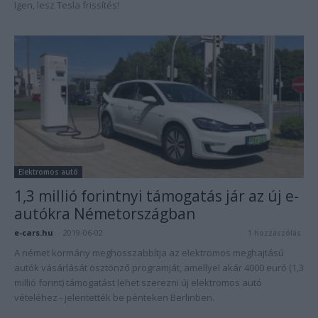
Igen, lesz Tesla frissítés!
Elektromos autó
1,3 millió forintnyi támogatás jár az új e-
autókra Németországban
e-cars.hu
-
2019-06-02
1 hozzászólás
A német kormány meghosszabbítja az elektromos meghajtású
autók vásárlását ösztönző programját, amellyel akár 4000 euró (1,3
millió forint) támogatást lehet szerezni új elektromos autó
vételéhez - jelentették be pénteken Berlinben.