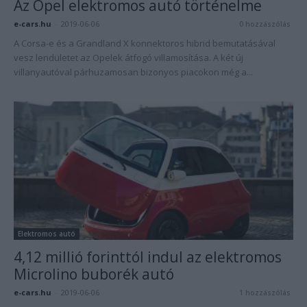
Az Opel elektromos autó történelme
e-cars.hu
-
2019-06-06
0 hozzászólás
A Corsa-e és a Grandland X konnektoros hibrid bemutatásával
vesz lendületet az Opelek átfogó villamosítása. A két új
villanyautóval párhuzamosan bizonyos piacokon még a...
Elektromos autó
4,12 millió forinttól indul az elektromos
Microlino buborék autó
e-cars.hu
-
2019-06-06
1 hozzászólás