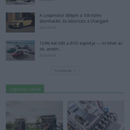
A Leapmotor átlépte a 100 ezres
álomhatárt, és lekörözte a Changant
2026-08-05
124%-kal nőtt a BYD exportja — ez lehet az
ok, amiért...
2026-08-04
Továbbiak
Legutolsó cikkek