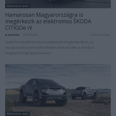
Elektromos autó
Hamarosan Magyarországra is
megérkezik az elektromos ŠKODA
CITIGOe iV
e-cars.hu
-
2019-06-04
0 hozzászólás
Stabil 9 százalékos részesedésének megtartásában, az
összpiacival azonos bővülésben bízik az idén a Skoda a
magyarországi újautó-piacon
Elektromos autó