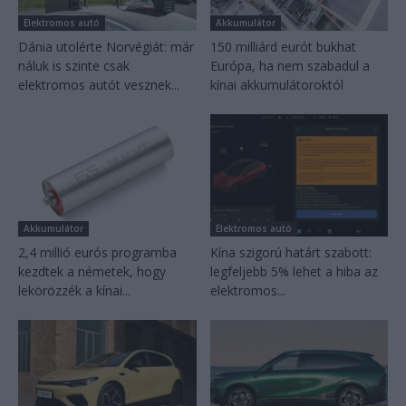
Elektromos autó
Akkumulátor
Dánia utolérte Norvégiát: már
150 milliárd eurót bukhat
náluk is szinte csak
Európa, ha nem szabadul a
elektromos autót vesznek...
kínai akkumulátoroktól
Akkumulátor
Elektromos autó
2,4 millió eurós programba
Kína szigorú határt szabott:
kezdtek a németek, hogy
legfeljebb 5% lehet a hiba az
lekörözzék a kínai...
elektromos...