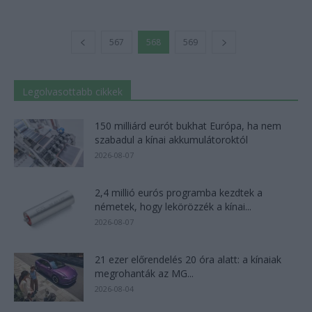
567
568
569
Legolvasottabb cikkek
150 milliárd eurót bukhat Európa, ha nem
szabadul a kínai akkumulátoroktól
2026-08-07
2,4 millió eurós programba kezdtek a
németek, hogy lekörözzék a kínai...
2026-08-07
21 ezer előrendelés 20 óra alatt: a kínaiak
megrohanták az MG...
2026-08-04