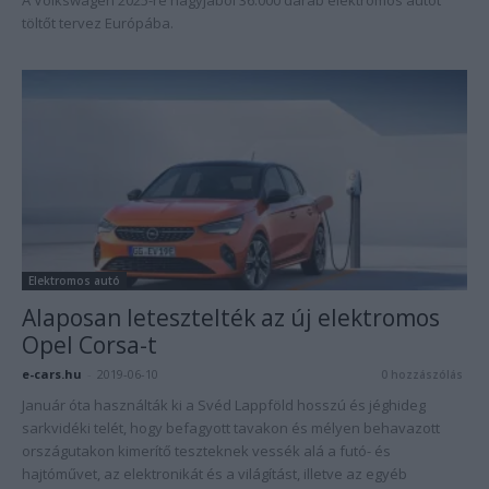
A Volkswagen 2025-re nagyjából 36.000 darab elektromos autót
töltőt tervez Európába.
Elektromos autó
Alaposan letesztelték az új elektromos
Opel Corsa-t
e-cars.hu
-
2019-06-10
0 hozzászólás
Január óta használták ki a Svéd Lappföld hosszú és jéghideg
sarkvidéki telét, hogy befagyott tavakon és mélyen behavazott
országutakon kimerítő teszteknek vessék alá a futó- és
hajtóművet, az elektronikát és a világítást, illetve az egyéb