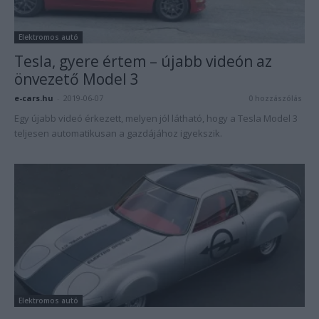
Elektromos autó
Tesla, gyere értem – újabb videón az
önvezető Model 3
e-cars.hu
-
2019-06-07
0 hozzászólás
Egy újabb videó érkezett, melyen jól látható, hogy a Tesla Model 3
teljesen automatikusan a gazdájához igyekszik.
Elektromos autó