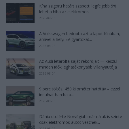
Kína szigorú határt szabott: legfeljebb 5%
lehet a hiba az elektromos...
2026-08-05
A Volkswagen bedobta azt a lapot Kínában,
amivel a helyi EV-gyártókat...
2026-08-04
Az Audi letarolta saját rekordjait — készül
minden idők leghatékonyabb villanyautója
2026-08-04
9 perc töltés, 450 kilométer hatótáv – ezzel
indulhat harcba a...
2026-08-05
Dánia utolérte Norvégiát: már náluk is szinte
csak elektromos autót vesznek...
2026-08-07