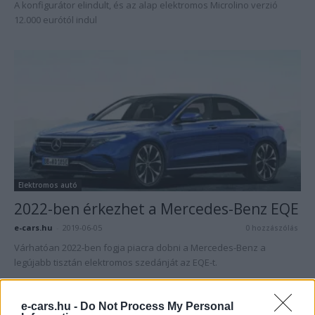
A konfigurátor elindult, és az alap elektromos Microlino verzió
12.000 eurótól indul
Elektromos autó
2022-ben érkezhet a Mercedes-Benz EQE
e-cars.hu
-
2019-06-05
0 hozzászólás
Várhatóan 2022-ben fogja piacra dobni a Mercedes-Benz a
legújabb tisztán elektromos szedánját az EQE-t.
e-cars.hu -
Do Not Process My Personal