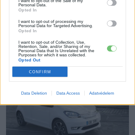
I want to opt-out of the Sale of my
Personal Data.
Opted In
I want to opt-out of processing my
Personal Data for Targeted Advertising.
Opted In
Elektromos autó
I want to opt-out of Collection, Use,
Kezdetben csak a főbb útvonalak
Retention, Sale, and/or Sharing of my
Personal Data that Is Unrelated with the
mentén lesznek V3 Superchargerek
Purposes for which it was collected.
Opted Out
Eriqo
-
2019-06-04
0
A kivitelezés iránya jól átgondolt stratégiára vall a V3 esetében.
CONFIRM
Data Deletion
Data Access
Adatvédelem