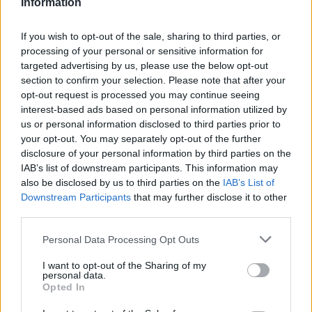
Information
If you wish to opt-out of the sale, sharing to third parties, or
processing of your personal or sensitive information for
targeted advertising by us, please use the below opt-out
section to confirm your selection. Please note that after your
opt-out request is processed you may continue seeing
interest-based ads based on personal information utilized by
Elektromos autó
us or personal information disclosed to third parties prior to
Megjelent az új Opel Corsa-e
your opt-out. You may separately opt-out of the further
disclosure of your personal information by third parties on the
e-cars.hu
-
2019-06-04
1 hozzászólás
IAB’s list of downstream participants. This information may
Az Opel demokratizálja az elektromobilitást: először kínál a Corsa
also be disclosed by us to third parties on the
IAB’s List of
teljesen új hatodik generációjával teljesen elektromos,
Downstream Participants
that may further disclose it to other
akkumulátoros változatot, 100 kW (136 LE) teljesítménnyel és 330
third parties.
kilométert (WLTP)1 elérő hatótávval. A rövidesen megrendelhető
Corsa‑e a „villámos-villamos” népautó!
Personal Data Processing Opt Outs
I want to opt-out of the Sharing of my
personal data.
Opted In