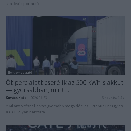
ki a jövő sportautói.
Elektromos autó
Öt perc alatt cserélik az 500 kWh-s akkut
— gyorsabban, mint...
Kovács Kata
-
2026-06-23
3 hozzászólás
A villámtöltésnél is van gyorsabb megoldás: az Octopus Energy és
a CATL olyan hálózata.