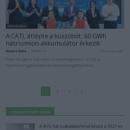
Akkumulátor
A CATL átlépte a küszöböt: 60 GWh
nátriumion-akkumulátor érkezik
Kovács Kata
-
2026-05-04
0 hozzászólás
Évek óta ígéret volt, most viszont megtörtént: a CATL a
HyperStronggal kötött hároméves megállapodást.
1
2
3
Legolvasottabb cikkek
A BYD hat szabadalommal készül a 2027-es