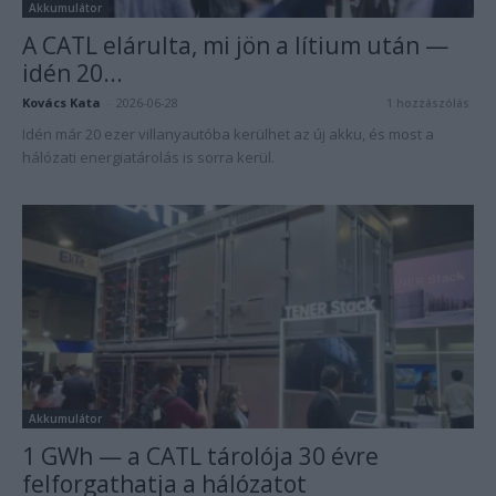
Akkumulátor
A CATL elárulta, mi jön a lítium után —
idén 20...
Kovács Kata
-
2026-06-28
1 hozzászólás
Idén már 20 ezer villanyautóba kerülhet az új akku, és most a
hálózati energiatárolás is sorra kerül.
Akkumulátor
1 GWh — a CATL tárolója 30 évre
felforgathatja a hálózatot