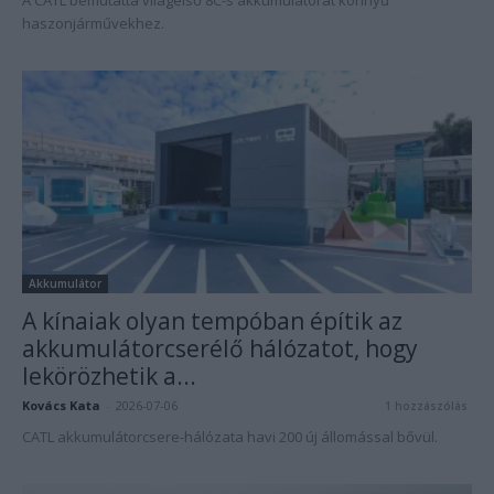
A CATL bemutatta világelső 8C-s akkumulátorát könnyű
haszonjárművekhez.
Akkumulátor
A kínaiak olyan tempóban építik az
akkumulátorcserélő hálózatot, hogy
lekörözhetik a...
Kovács Kata
-
2026-07-06
1 hozzászólás
CATL akkumulátorcsere-hálózata havi 200 új állomással bővül.