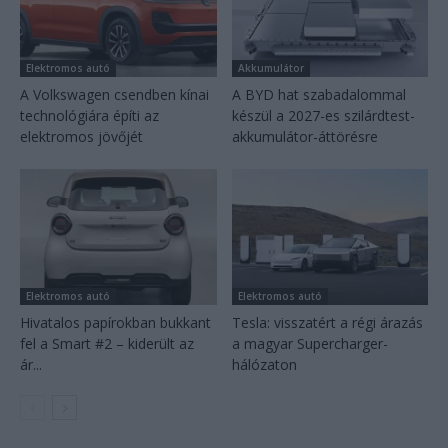
Elektromos autó
Akkumulátor
A Volkswagen csendben kínai
A BYD hat szabadalommal
technológiára építi az
készül a 2027-es szilárdtest-
elektromos jövőjét
akkumulátor-áttörésre
Elektromos autó
Elektromos autó
Hivatalos papírokban bukkant
Tesla: visszatért a régi árazás
fel a Smart #2 – kiderült az
a magyar Supercharger-
ár...
hálózaton