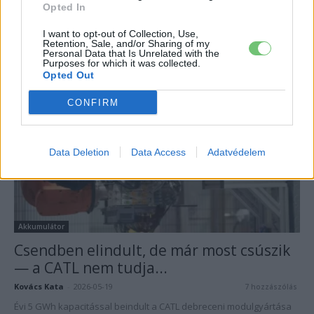
Lítium nélkül, 600 kilométerrel — érkezik
Opted In
az akkumulátor, amire 50 éve...
I want to opt-out of Collection, Use,
Kovács Kata
-
2026-06-09
2 hozzászólás
Retention, Sale, and/or Sharing of my
Personal Data that Is Unrelated with the
Ötven éve kutatják, mégis mindig a lítium árnyékában maradt.
Purposes for which it was collected.
Opted Out
CONFIRM
Data Deletion
Data Access
Adatvédelem
Akkumulátor
Csendben elindult, de már most csúszik
— a CATL nem tudja...
Kovács Kata
-
2026-05-19
7 hozzászólás
Évi 5 GWh kapacitással beindult a CATL debreceni modulgyártása