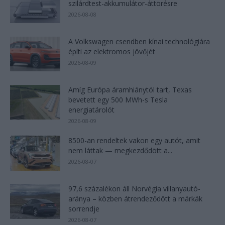
szilárdtest-akkumulátor-áttörésre
2026-08-08
A Volkswagen csendben kínai technológiára
építi az elektromos jövőjét
2026-08-09
Amíg Európa áramhiánytól tart, Texas
bevetett egy 500 MWh-s Tesla
energiatárolót
2026-08-09
8500-an rendeltek vakon egy autót, amit
nem láttak — megkezdődött a...
2026-08-07
97,6 százalékon áll Norvégia villanyautó-
aránya – közben átrendeződött a márkák
sorrendje
2026-08-07