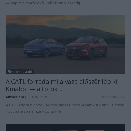
— papíron mérföldkő, valójában vigaszdíj.
Elektromos autó
A CATL forradalmi alváza először lép ki
Kínából — a török...
Kovács Kata
-
2026-05-09
0 hozzászólás
A CATL áttörést hozó Bedrock alváza most lépett ki Kínából: a török
Togg az első nemzetközi ügyfél.