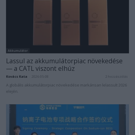
Akkumulátor
Lassul az akkumulátorpiac növekedése
— a CATL viszont elhúz
Kovács Kata
-
2026-05-08
2 hozzászólás
A globális akkumulátorpiac növekedése markánsan lelassult 2026
elején.