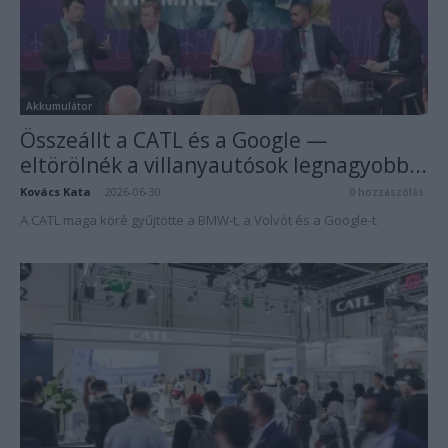
Akkumulátor
Összeállt a CATL és a Google —
eltörölnék a villanyautósok legnagyobb...
Kovács Kata
-
2026-06-30
0 hozzászólás
A CATL maga köré gyűjtötte a BMW-t, a Volvót és a Google-t.