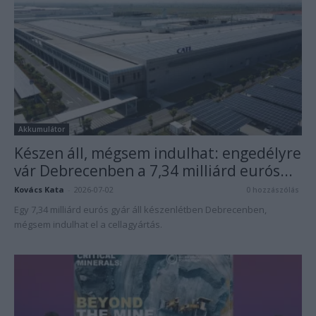
Akkumulátor
Készen áll, mégsem indulhat: engedélyre
vár Debrecenben a 7,34 milliárd eurós...
Kovács Kata
-
2026-07-02
0 hozzászólás
Egy 7,34 milliárd eurós gyár áll készenlétben Debrecenben,
mégsem indulhat el a cellagyártás.