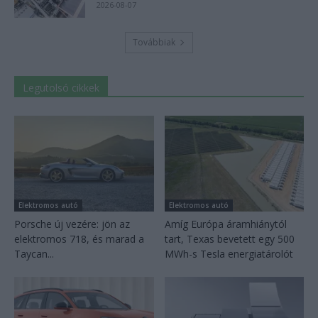
2026-08-07
Továbbiak
Legutolsó cikkek
Elektromos autó
Elektromos autó
Porsche új vezére: jön az
Amíg Európa áramhiánytól
elektromos 718, és marad a
tart, Texas bevetett egy 500
Taycan...
MWh-s Tesla energiatárolót