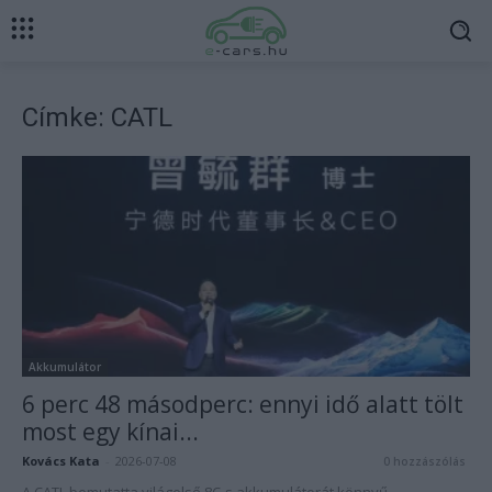
Címke: CATL
Akkumulátor
6 perc 48 másodperc: ennyi idő alatt tölt
most egy kínai...
Kovács Kata
-
2026-07-08
0 hozzászólás