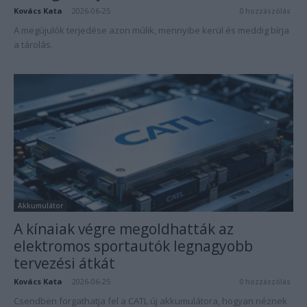
Kovács Kata
-
2026-06-25
0 hozzászólás
A megújulók terjedése azon múlik, mennyibe kerül és meddig bírja
a tárolás.
Akkumulátor
A kínaiak végre megoldhatták az
elektromos sportautók legnagyobb
tervezési átkát
Kovács Kata
-
2026-06-25
0 hozzászólás
Csendben forgathatja fel a CATL új akkumulátora, hogyan néznek