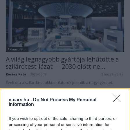
Akkumulátor
A világ legnagyobb gyártója lehűtötte a
szilárdtest-lázat — 2030 előtt ne...
Kovács Kata
-
2026-06-18
2 hozzászólás
Évek óta a szilárdtest-akkumulátorok jelentik a nagy ígéretet.
e-cars.hu -
Do Not Process My Personal
Information
If you wish to opt-out of the sale, sharing to third parties, or
processing of your personal or sensitive information for