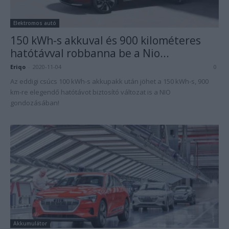
Elektromos autó
150 kWh-s akkuval és 900 kilométeres
hatótávval robbanna be a Nio...
Eriqo
-
2020-11-04
0
Az eddigi csúcs 100 kWh-s akkupakk után jöhet a 150 kWh-s, 900
km-re elegendő hatótávot biztosító változat is a NIO
gondozásában!
Akkumulátor