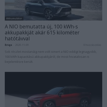
Akkumulátor
A NIO bemutatta új, 100 kWh-s
akkupakkját akár 615 kilométer
hatótávval
Eriqo
-
2020-11-09
0 hozzászólás
Sok részlet mostanáig nem volt ismert a NIO eddigi legnagyobb,
100 kWh kapacitású akkupakkjáról, de most hivatalosan is
bejelentésre került.