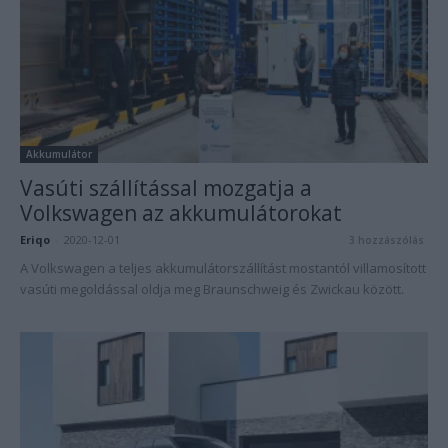
Akkumulátor
Vasúti szállítással mozgatja a
Volkswagen az akkumulátorokat
Eriqo
-
2020-12-01
3 hozzászólás
A Volkswagen a teljes akkumulátorszállítást mostantól villamosított
vasúti megoldással oldja meg Braunschweig és Zwickau között.