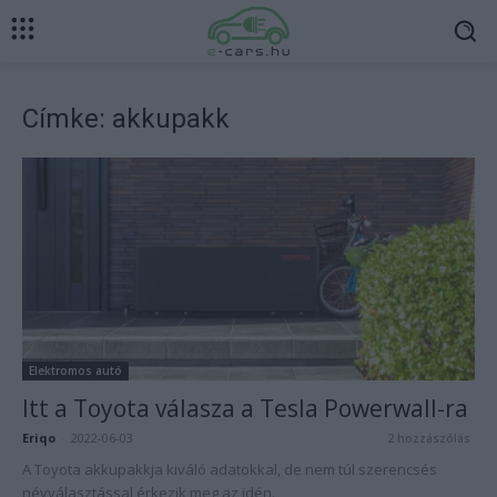
Címke: akkupakk
Elektromos autó
Itt a Toyota válasza a Tesla Powerwall-ra
Eriqo
-
2022-06-03
2 hozzászólás
A Toyota akkupakkja kiváló adatokkal, de nem túl szerencsés
névválasztással érkezik meg az idén.