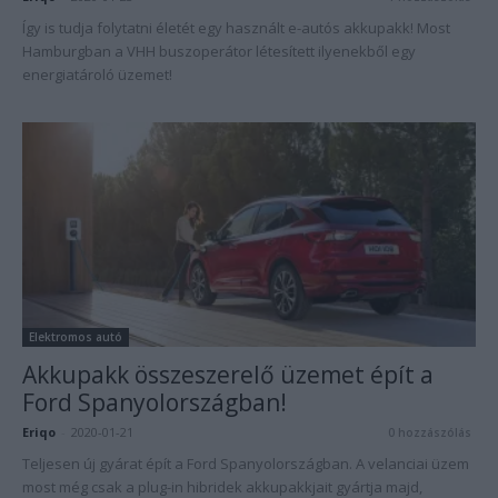
Így is tudja folytatni életét egy használt e-autós akkupakk! Most
Hamburgban a VHH buszoperátor létesített ilyenekből egy
energiatároló üzemet!
Elektromos autó
Akkupakk összeszerelő üzemet épít a
Ford Spanyolországban!
Eriqo
-
2020-01-21
0 hozzászólás
Teljesen új gyárat épít a Ford Spanyolországban. A velanciai üzem
most még csak a plug-in hibridek akkupakkjait gyártja majd,