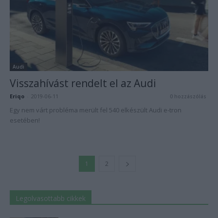
Audi
Visszahívást rendelt el az Audi
Eriqo
-
2019-06-11
0 hozzászólás
Egy nem várt probléma merült fel 540 elkészült Audi e-tron
esetében!
1
2
Legolvasottabb cikkek