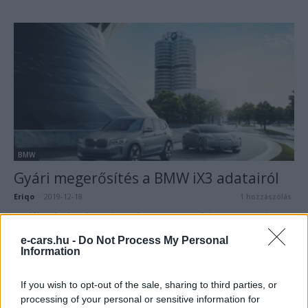
BMW
Gyári megerősítés a BMW iX3 adatairól
Eriqo
-
2019-12-18
1 hozzászólás
A találgatások után ma hivatalosan is megerősítette a BMW, hogy
mit tud az iX3 SUV!
e-cars.hu -
Do Not Process My Personal
Information
If you wish to opt-out of the sale, sharing to third parties, or
processing of your personal or sensitive information for