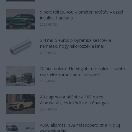
9 perc töltés, 450 kilométer hatótáv – ezzel
indulhat harcba a...
2026-08-05
2,4 millió eurós programba kezdtek a
németek, hogy lekörözzék a kínai...
2026-08-07
Dánia utolérte Norvégiát: már náluk is szinte
csak elektromos autót vesznek...
2026-08-07
A Leapmotor átlépte a 100 ezres
álomhatárt, és lekörözte a Changant
2026-08-05
4000 állomás, 108 másodperc: itt a Nio új
csererekordja