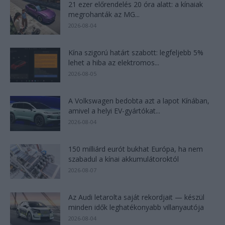
21 ezer előrendelés 20 óra alatt: a kínaiak
megrohanták az MG...
2026-08-04
Kína szigorú határt szabott: legfeljebb 5%
lehet a hiba az elektromos...
2026-08-05
A Volkswagen bedobta azt a lapot Kínában,
amivel a helyi EV-gyártókat...
2026-08-04
150 milliárd eurót bukhat Európa, ha nem
szabadul a kínai akkumulátoroktól
2026-08-07
Az Audi letarolta saját rekordjait — készül
minden idők leghatékonyabb villanyautója
2026-08-04