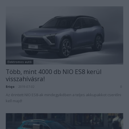
Elektromos autó
Több, mint 4000 db NIO ES8 kerül
visszahívásra!
Eriqo
-
2019-07-02
0
Az érintett NIO ES8-ak mindegyikében a teljes akkupakkot cserélni
kell majd!