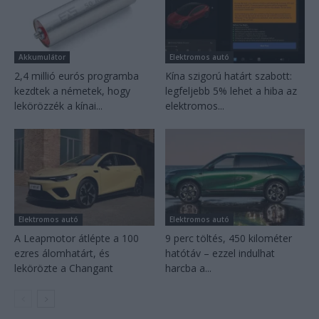
Akkumulátor
Elektromos autó
2,4 millió eurós programba
Kína szigorú határt szabott:
kezdtek a németek, hogy
legfeljebb 5% lehet a hiba az
lekörözzék a kínai...
elektromos...
Elektromos autó
Elektromos autó
A Leapmotor átlépte a 100
9 perc töltés, 450 kilométer
ezres álomhatárt, és
hatótáv – ezzel indulhat
lekörözte a Changant
harcba a...