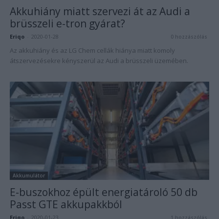
Akkuhiány miatt szervezi át az Audi a
brüsszeli e-tron gyárat?
Eriqo
-
2020-01-28
0 hozzászólás
Az akkuhiány és az LG Chem cellák hiánya miatt komoly
átszervezésekre kényszerül az Audi a brüsszeli üzemében.
Akkumulátor
E-buszokhoz épült energiatároló 50 db
Passt GTE akkupakkból
Eriqo
-
2020-01-23
1 hozzászólás