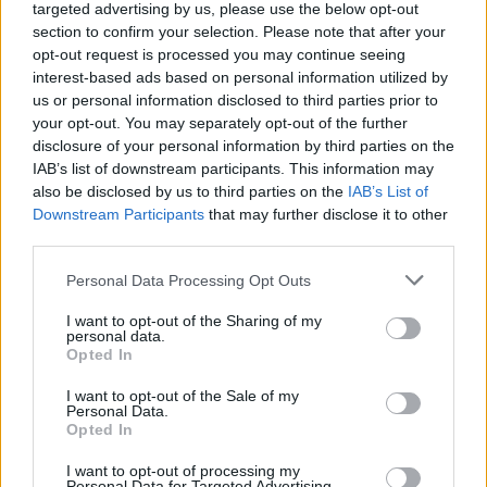
targeted advertising by us, please use the below opt-out
section to confirm your selection. Please note that after your
opt-out request is processed you may continue seeing
interest-based ads based on personal information utilized by
us or personal information disclosed to third parties prior to
your opt-out. You may separately opt-out of the further
Akkumulátor
disclosure of your personal information by third parties on the
Részletesen az ID.3 akkupakkjáról!
IAB’s list of downstream participants. This information may
also be disclosed by us to third parties on the
IAB’s List of
Eriqo
-
2019-12-11
1 hozzászólás
Downstream Participants
that may further disclose it to other
Ezúttal a Volkswagen ID.3 akkupakkjába tekinthetünk be
third parties.
részletesebben!
Personal Data Processing Opt Outs
I want to opt-out of the Sharing of my
personal data.
Opted In
I want to opt-out of the Sale of my
Personal Data.
Opted In
I want to opt-out of processing my
Personal Data for Targeted Advertising.