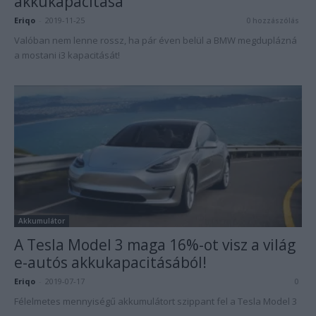
akkukapacitása
Eriqo
-
2019-11-25
0 hozzászólás
Valóban nem lenne rossz, ha pár éven belül a BMW megduplázná
a mostani i3 kapacitását!
Akkumulátor
A Tesla Model 3 maga 16%-ot visz a világ
e-autós akkukapacitásából!
Eriqo
-
2019-07-17
0
Félelmetes mennyiségű akkumulátort szippant fel a Tesla Model 3