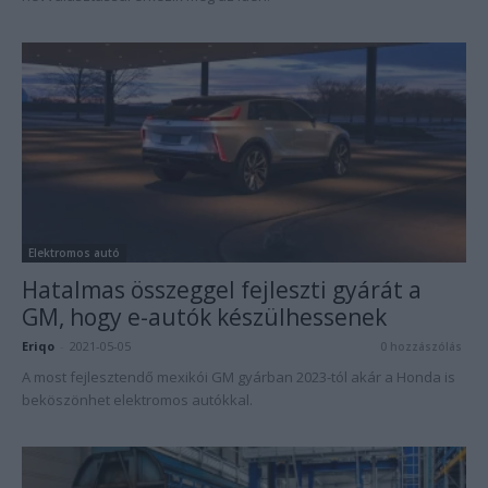
Elektromos autó
Hatalmas összeggel fejleszti gyárát a
GM, hogy e-autók készülhessenek
Eriqo
-
2021-05-05
0 hozzászólás
A most fejlesztendő mexikói GM gyárban 2023-tól akár a Honda is
beköszönhet elektromos autókkal.