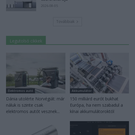
2026-08-05
Továbbiak
Legutolsó cikkek
Elektromos autó
Akkumulátor
Dánia utolérte Norvégiát: már
150 milliárd eurót bukhat
náluk is szinte csak
Európa, ha nem szabadul a
elektromos autót vesznek...
kínai akkumulátoroktól