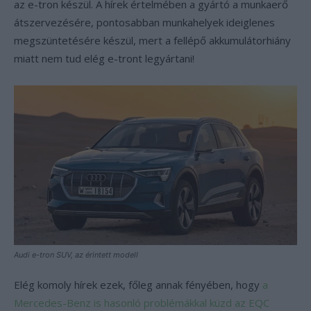
az e-tron készül. A hírek értelmében a gyártó a munkaerő
átszervezésére, pontosabban munkahelyek ideiglenes
megszüntetésére készül, mert a fellépő akkumulátorhiány
miatt nem tud elég e-tront legyártani!
Audi e-tron SUV, az érintett modell
Elég komoly hírek ezek, főleg annak fényében, hogy
a
Mercedes-Benz is hasonló problémákkal küzd az EQC