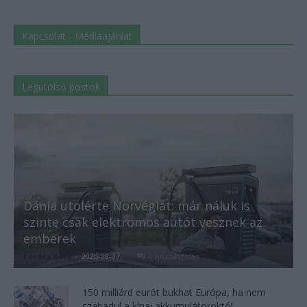
Kapcsolat - Médiaajánlat
Legutolsó postok
Dánia utolérte Norvégiát: már náluk is
szinte csak elektromos autót vesznek az
emberek
Kovács Kata
-
2026-08-07
0 hozzászólás
150 milliárd eurót bukhat Európa, ha nem
szabadul a kínai akkumulátoroktól