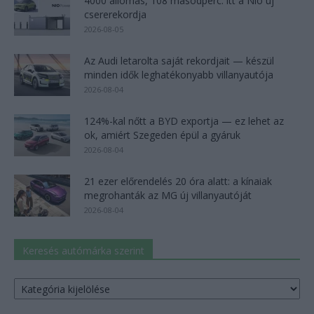
4000 állomás, 108 másodperc: itt a Nio új
csererekordja
2026-08-05
Az Audi letarolta saját rekordjait — készül
minden idők leghatékonyabb villanyautója
2026-08-04
124%-kal nőtt a BYD exportja — ez lehet az
ok, amiért Szegeden épül a gyáruk
2026-08-04
21 ezer előrendelés 20 óra alatt: a kínaiak
megrohanták az MG új villanyautóját
2026-08-04
Keresés autómárka szerint
Keresés
autómárka
szerint