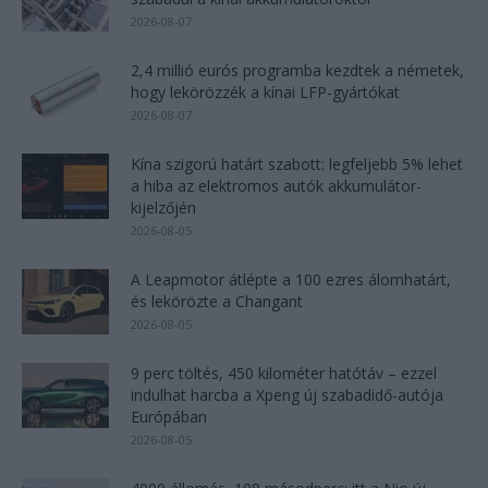
2026-08-07
2,4 millió eurós programba kezdtek a németek,
hogy lekörözzék a kínai LFP-gyártókat
2026-08-07
Kína szigorú határt szabott: legfeljebb 5% lehet
a hiba az elektromos autók akkumulátor-
kijelzőjén
2026-08-05
A Leapmotor átlépte a 100 ezres álomhatárt,
és lekörözte a Changant
2026-08-05
9 perc töltés, 450 kilométer hatótáv – ezzel
indulhat harcba a Xpeng új szabadidő-autója
Európában
2026-08-05