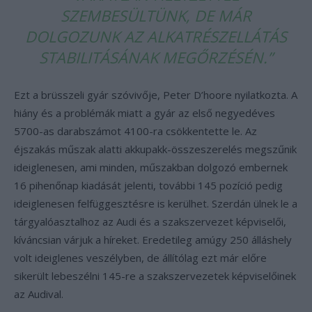
SZEMBESÜLTÜNK, DE MÁR
DOLGOZUNK AZ ALKATRÉSZELLÁTÁS
STABILITÁSÁNAK MEGŐRZÉSÉN.”
Ezt a brüsszeli gyár szóvivője, Peter D’hoore nyilatkozta. A
hiány és a problémák miatt a gyár az első negyedéves
5700-as darabszámot 4100-ra csökkentette le. Az
éjszakás műszak alatti akkupakk-összeszerelés megszűnik
ideiglenesen, ami minden, műszakban dolgozó embernek
16 pihenőnap kiadását jelenti, további 145 pozíció pedig
ideiglenesen felfüggesztésre is kerülhet. Szerdán ülnek le a
tárgyalóasztalhoz az Audi és a szakszervezet képviselői,
kíváncsian várjuk a híreket. Eredetileg amúgy 250 álláshely
volt ideiglenes veszélyben, de állítólag ezt már előre
sikerült lebeszélni 145-re a szakszervezetek képviselőinek
az Audival.