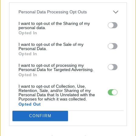
megkezdésén és
ünnepélyes csarnokavatóján
mi is részt
vettünk, remélhetőleg az itteni létszámot nem érinti a
Personal Data Processing Opt Outs
probléma!
I want to opt-out of the Sharing of my
personal data.
Opted In
Regisztrálj a
fórumunkon
ahol elmondhatod a véleményed
és troll mentes zónában cseveghetünk.
„
e-cars.hu
club,
I want to opt-out of the Sale of my
Personal Data.
e-autó tulajdonosoktól, e-autó tulajoknak és
Opted In
rajongóknak,
érdeklődőknek”
egyaránt!
https://ecarsforum.hu/
I want to opt-out of processing my
Personal Data for Targeted Advertising.
Opted In
Kövesd az e-cars.hu-t a Facebookon is, további
I want to opt-out of Collection, Use,
›
Retention, Sale, and/or Sharing of my
tartalmakért!
Personal Data that Is Unrelated with the
Purposes for which it was collected.
Opted Out
CONFIRM
CÍMKÉK
akkupakk
átszervezés
Audi
Brüsszel
LG Chem