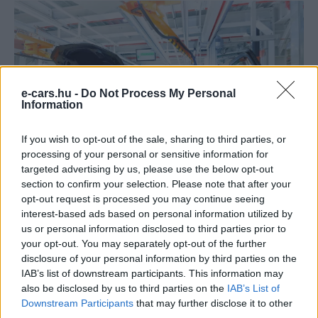
e-cars.hu -
Do Not Process My Personal
Information
If you wish to opt-out of the sale, sharing to third parties, or
processing of your personal or sensitive information for
targeted advertising by us, please use the below opt-out
section to confirm your selection. Please note that after your
opt-out request is processed you may continue seeing
Az e-tron SUV gyártása nagy reményekkel indult, a tervek
interest-based ads based on personal information utilized by
us or personal information disclosed to third parties prior to
szerint óránként 24 darabbal számolt az Audi, ám a kialakul
your opt-out. You may separately opt-out of the further
hiány miatt ez most óránként 20 darabra csökkent, így
disclosure of your personal information by third parties on the
sajnos elkerülhetetlen a dolgozói létszám ideiglenes (vagy
IAB’s list of downstream participants. This information may
sajnos végleges) leépítése. Az e-tron elektromos motorját
also be disclosed by us to third parties on the
IAB’s List of
Downstream Participants
that may further disclose it to other
Magyarországon, Győrben gyártják, aminek 2018-as
third parties.