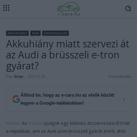
Akkumulátor
Audi
Elektromos autó
Akkuhiány miatt szervezi át
az Audi a brüsszeli e-tron
gyárat?
Írta:
Eriqo
-
2020-01-28
0 hozzászólás
Állítsd be, hogy az e-cars.hu az elsők között
›
legyen a Google-találatokban!
Német
és
francia
újságok egy különös átszervezésről írtak
a napokban, ami az Audi azon brüsszeli gyárát érinti, ahol