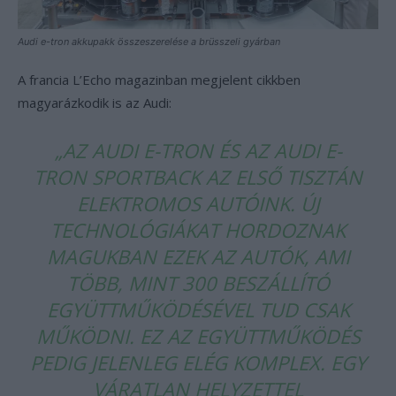
Audi e-tron akkupakk összeszerelése a brüsszeli gyárban
A francia L’Echo magazinban megjelent cikkben
magyarázkodik is az Audi:
„AZ AUDI E-TRON ÉS AZ AUDI E-
TRON SPORTBACK AZ ELSŐ TISZTÁN
ELEKTROMOS AUTÓINK. ÚJ
TECHNOLÓGIÁKAT HORDOZNAK
MAGUKBAN EZEK AZ AUTÓK, AMI
TÖBB, MINT 300 BESZÁLLÍTÓ
EGYÜTTMŰKÖDÉSÉVEL TUD CSAK
MŰKÖDNI. EZ AZ EGYÜTTMŰKÖDÉS
PEDIG JELENLEG ELÉG KOMPLEX. EGY
VÁRATLAN HELYZETTEL