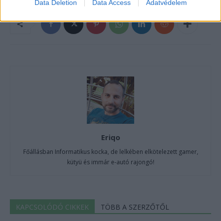
Data Deletion
Data Access
Adatvédelem
Eriqo
Főállásban Informatikus kocka, de lelkében elkötelezett gamer,
kütyü és immár e-autó rajongó!
KAPCSOLÓDÓ CIKKEK
TÖBB A SZERZŐTŐL