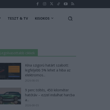
P
TESZT & TV
KISOKOS
Legolvasottabb cikkek
Kína szigorú határt szabott:
legfeljebb 5% lehet a hiba az
elektromos...
2026-08-05
9 perc töltés, 450 kilométer
hatótáv – ezzel indulhat harcba
a...
2026-08-05