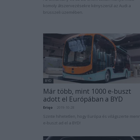
komoly átszervezésekre kényszerül az Audi a
brüsszeli üzemében.
BYD
Már több, mint 1000 e-buszt
adott el Európában a BYD
Eriqo
-
2019-10-28
Szinte hihetetlen, hogy Európa és világszerte menn
e-buszt ad el a BYD!