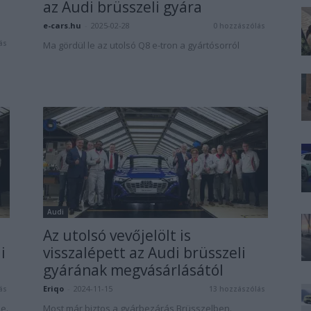
az Audi brüsszeli gyára
e-cars.hu
-
2025-02-28
0 hozzászólás
ás
Ma gördül le az utolsó Q8 e-tron a gyártósorról
Audi
Az utolsó vevőjelölt is
i
visszalépett az Audi brüsszeli
gyárának megvásárlásától
Eriqo
-
2024-11-15
ás
13 hozzászólás
e.
Most már biztos a gyárbezárás Brüsszelben.