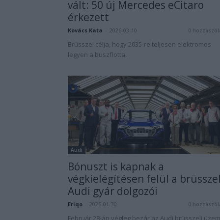
vált: 50 új Mercedes eCitaro
érkezett
Kovács Kata
-
2026-03-10
0 hozzászól
Brüsszel célja, hogy 2035-re teljesen elektromos
legyen a buszflotta.
Audi
Bónuszt is kapnak a
végkielégítésen felül a brüsszel
Audi gyár dolgozói
Eriqo
-
2025-01-30
0 hozzászól
Február 28-án végleg bezár az Audi brüsszeli üzem