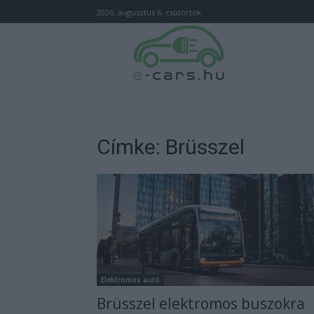
2026. augusztus 6. csütörtök
Címke: Brüsszel
Elektromos autó
Brüsszel elektromos buszokra