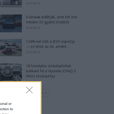
2026-08-05
A kínaiak leállítják, amit két éve
minden EV-gyártó imádott
2026-08-03
124%-kal nőtt a BYD exportja
— ez lehet az ok, amiért...
2026-08-04
18 hüvelykes óriáskijelzővel
bukkant fel a Hyundai IONIQ 5
titkos tesztautója
2026-08-03
Továbbiak
sonal or
ection to
Legutolsó cikkek