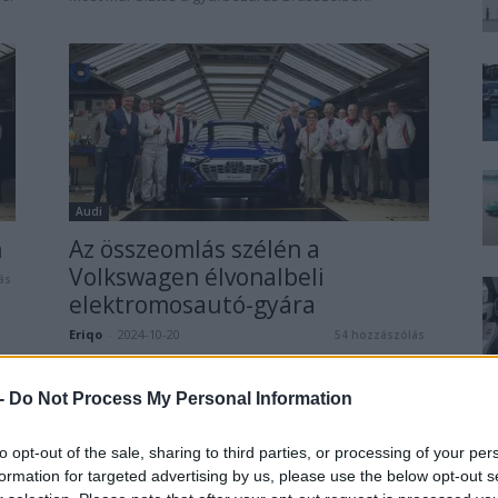
Audi
n
Az összeomlás szélén a
Volkswagen élvonalbeli
ás
elektromosautó-gyára
Eriqo
-
2024-10-20
54 hozzászólás
Élvonalbeli elektromosautó-gyárát zárhatja be a
Volkswagen.
 -
Do Not Process My Personal Information
to opt-out of the sale, sharing to third parties, or processing of your per
formation for targeted advertising by us, please use the below opt-out s