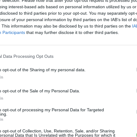
r selection. Please note that after your opt-out request is processed y
eing interest-based ads based on personal information utilized by us or
disclosed to third parties prior to your opt-out. You may separately opt-
losure of your personal information by third parties on the IAB’s list of
. This information may also be disclosed by us to third parties on the
IA
Audi
Participants
that may further disclose it to other third parties.
Minél jobban be akarja
E
biztosítani a brüsszeli gyárát az
Kí
sz
Audi
ás
l Data Processing Opt Outs
le
Eriqo
-
2024-06-06
1 hozzászólás
el
o opt-out of the Sharing of my personal data.
A nagyméretű elektromos SUV-ok készülnének
In
Brüsszelben.
o opt-out of the Sale of my Personal Data.
In
E
to opt-out of processing my Personal Data for Targeted
9 
ing.
ki
In
ez
a..
o opt-out of Collection, Use, Retention, Sale, and/or Sharing
ersonal Data that Is Unrelated with the Purposes for which it