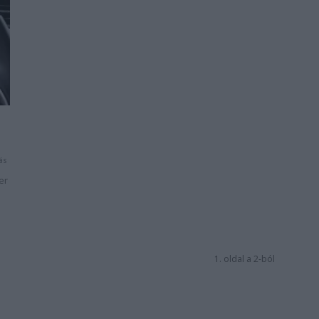
ás
er
1. oldal a 2-ból