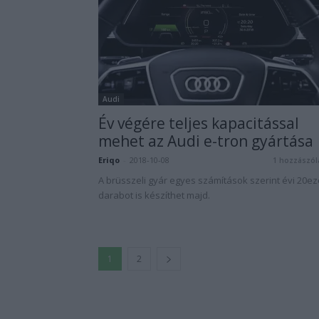
Audi
Év végére teljes kapacitással
mehet az Audi e-tron gyártása
Eriqo
-
2018-10-08
1 hozzászól
A brüsszeli gyár egyes számítások szerint évi 20ez
darabot is készíthet majd.
1
2