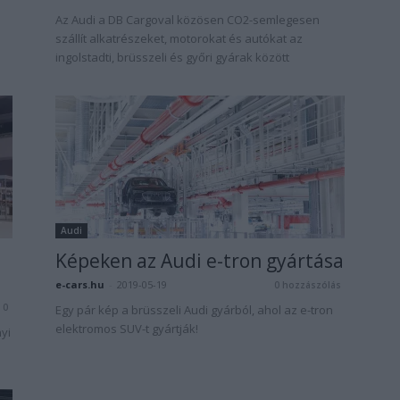
Az Audi a DB Cargoval közösen CO2-semlegesen
szállít alkatrészeket, motorokat és autókat az
ingolstadti, brüsszeli és győri gyárak között
Audi
Képeken az Audi e-tron gyártása
e-cars.hu
-
2019-05-19
0 hozzászólás
0
Egy pár kép a brüsszeli Audi gyárból, ahol az e-tron
elektromos SUV-t gyártják!
yi