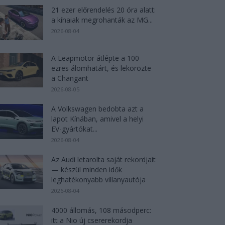
21 ezer előrendelés 20 óra alatt:
a kínaiak megrohanták az MG...
2026-08-04
A Leapmotor átlépte a 100
ezres álomhatárt, és lekörözte
a Changant
2026-08-05
A Volkswagen bedobta azt a
lapot Kínában, amivel a helyi
EV-gyártókat...
2026-08-04
Az Audi letarolta saját rekordjait
— készül minden idők
leghatékonyabb villanyautója
2026-08-04
4000 állomás, 108 másodperc:
itt a Nio új csererekordja