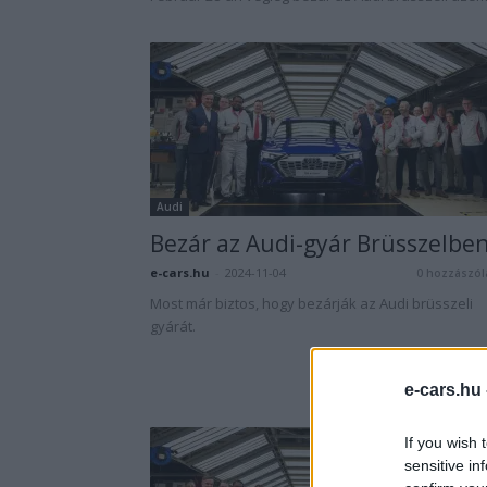
Audi
Bezár az Audi-gyár Brüsszelbe
e-cars.hu
-
2024-11-04
0 hozzászól
Most már biztos, hogy bezárják az Audi brüsszeli
gyárát.
e-cars.hu
If you wish 
sensitive in