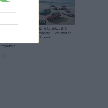
udi
BYD
 Audi letarolta saját
124%-kal nőtt a BYD
kordjait — készül
exportja — ez lehet az
nden idők
ok, amiért...
eghatékonyabb
llanyautója