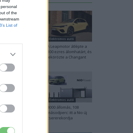
ou may
 personal
out of the
 downstream
B’s List of
lektromos autó
Elektromos autó
na szigorú határt
A Leapmotor átlépte a
abott: legfeljebb 5%
100 ezres álomhatárt, és
het a hiba az
lekörözte a Changant
ektromos...
lektromos autó
Elektromos autó
perc töltés, 450
4000 állomás, 108
lométer hatótáv –
másodperc: itt a Nio új
zel indulhat harcba
csererekordja
.