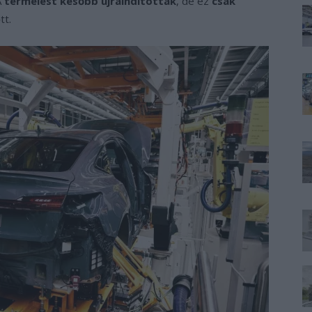
A
termelést később újraindították
, de ez
csak
tt.