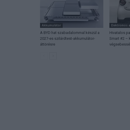
Akkumulátor
Elektromos 
A BYD hat szabadalommal készül a
Hivatalos p
2027-es szilárdtest-akkumulátor-
Smart #2 – k
áttörésre
végsebessé