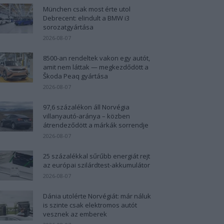
München csak most érte utol
Debrecent: elindult a BMW i3
sorozatgyártása
2026-08-07
8500-an rendeltek vakon egy autót,
amit nem láttak — megkezdődött a
Škoda Peaq gyártása
2026-08-07
97,6 százalékon áll Norvégia
villanyautó-aránya – közben
átrendeződött a márkák sorrendje
2026-08-07
25 százalékkal sűrűbb energiát rejt
az európai szilárdtest-akkumulátor
2026-08-07
Dánia utolérte Norvégiát: már náluk
is szinte csak elektromos autót
vesznek az emberek