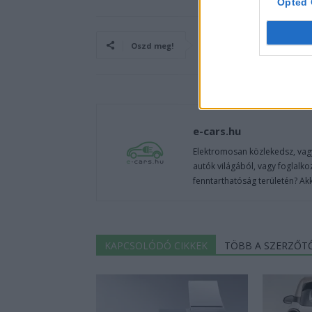
Opted 
Oszd meg!
e-cars.hu
Elektromosan közlekedsz, vagy
autók világából, vagy foglalko
fenntarthatóság területén? Akk
KAPCSOLÓDÓ CIKKEK
TÖBB A SZERZŐT