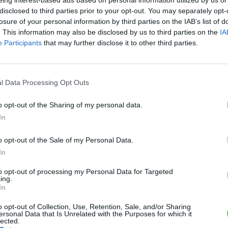
eing interest-based ads based on personal information utilized by us or
ai
disclosed to third parties prior to your opt-out. You may separately opt-
losure of your personal information by third parties on the IAB’s list of
rópai autóipar előtt álló kihívásokat
. A
. This information may also be disclosed by us to third parties on the
IA
Participants
that may further disclose it to other third parties.
ghatározó volt
, de az
elektromos autók térnyerése
rsak
új, rugalmas gyártási modellekkel és innovatív
lyeznek a hagyományos európai márkákra.
l Data Processing Opt Outs
ppal
az Európai Bizottság
bemutatja az európai
o opt-out of the Sharing of my personal data.
 tervét
, amely az iparág
átalakítására és
In
zpontosít. A kérdés már nem az, hogy
elkerülhető-e a
ajlik majd le
.
o opt-out of the Sale of my Personal Data.
In
to opt-out of processing my Personal Data for Targeted
›
, további tartalmakért!
ing.
In
o opt-out of Collection, Use, Retention, Sale, and/or Sharing
ersonal Data that Is Unrelated with the Purposes for which it
mobilitás
Elektromos autó
Gyártás
lected.