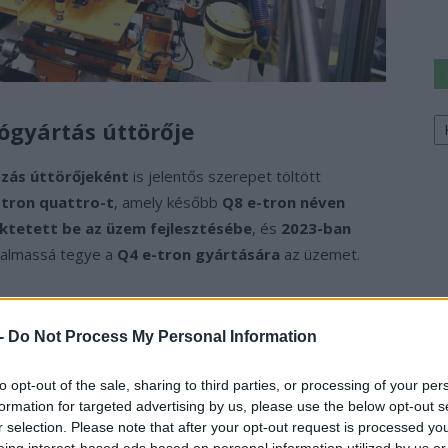
Ke
ógyártás úttörője
a
sz
ózás úttörőjeként
is jelentős szerepet töltött
-tron quattro-t
, amely később
Q8 e-tron néven
ektetett be az üzem fejlesztésébe
, és
2023-ban
lkalmassá tegye a
Q4 e-tron gyártására
az üzemet.
ásai elmaradtak a várakozásoktól
, és a gyár
jelentős
em rendelkezik saját présüzemmel
, így a
 -
Do Not Process My Personal Information
 szállítani
, ami
megdrágította a termelést
. A
gyár
üzem
egyik oldalán lakóövezet, a másikon vasúti
to opt-out of the sale, sharing to third parties, or processing of your per
formation for targeted advertising by us, please use the below opt-out s
r selection. Please note that after your opt-out request is processed y