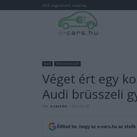
2026. augusztus 9. vasárnap
Audi
Elektromos autó
Véget ért egy k
Audi brüsszeli g
Írta:
e-cars.hu
-
2025-02-28
Állítsd be, hogy az e-cars.hu az elsők