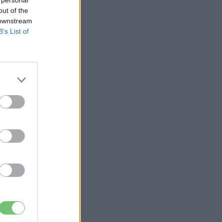
 personal
out of the
 downstream
B’s List of