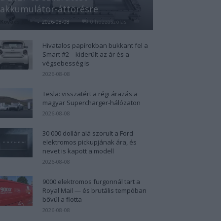
akkumulátor-áttörésre
Kovács Kata
-
2026-08-08
0 hozzászólás
Hivatalos papírokban bukkant fel a
Smart #2 – kiderült az ár és a
végsebesség is
2026-08-08
Tesla: visszatért a régi árazás a
magyar Supercharger-hálózaton
2026-08-08
30 000 dollár alá szorult a Ford
elektromos pickupjának ára, és
nevet is kapott a modell
2026-08-08
9000 elektromos furgonnál tart a
Royal Mail — és brutális tempóban
bővül a flotta
2026-08-08