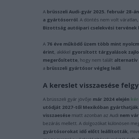
A
brüsszeli Audi-gyár 2025. február 28-á
a gyártósorról
. A döntés nem volt váratlan
Bizottság autóipari cselekvési tervéne
A
76 éve működő üzem több mint nyolcmi
érint
, akikkel
gyorsított tárgyalások zajl
megerősítette
, hogy nem talált
alternatí
a
brüsszeli gyártósor végleg leáll
.
A kereslet visszaesése felgy
A brüsszeli gyár jövője
már 2024 elején
kér
utódját 2027-től Mexikóban gyárthatják
visszaesése
miatt azonban az Audi
nem vár
bezárás mellett. A dolgozókat különösen meg
gyártósorokat idő előtt leállították
, miv