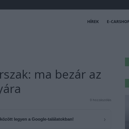
HÍREK
E-CARSHO
orszak: ma bezár az
yára
0 hozzászólás
›
 között legyen a Google-találatokban!