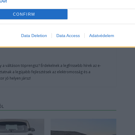
Out
CONFIRM
Data Deletion
Data Access
Adatvédelem
 a váltáson töprengsz? Érdekelnek a legfrissebb hírek az e-
ztatnak a legújabb fejlesztések az elektromosság és a
or jó helyen jársz!
ŐL