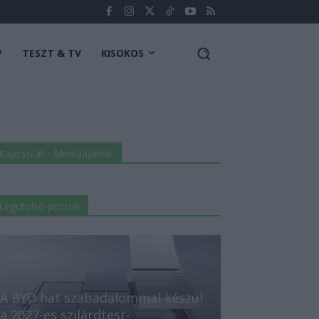
P
TESZT & TV
KISOKOS
Kapcsolat - Médiaajánlat
Legutolsó postok
A BYD hat szabadalommal készül
a 2027-es szilárdtest-