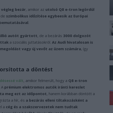
n végleg bezár
, amikor az
utolsó Q8 e-tron legördül
, de
szimbolikus időzítése egybeesik az Európai
k bemutatásával
.
llió autót gyártott
, de a bezárás
3000 dolgozót
ottak
a szociális juttatásokról.
Az Audi hivatalosan is
v megoldást vagy új vevőt az üzem számára
, így
orsította a döntést
désessé vált
, amikor felmerült, hogy a
Q8 e-tron
. A
prémium elektromos autók iránti kereslet
ta meg ezt az időpontot
, hanem korábban döntött a
rázta a hír, és
a bezárás elleni tiltakozásként a
el a
cég és a szakszervezetek nem tudtak