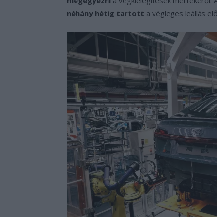
megegyezni
a végkielégítések mértékéről. 
néhány hétig tartott
a végleges leállás elő