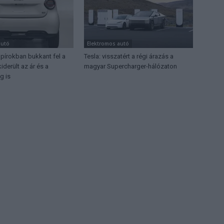
autó
Elektromos autó
apírokban bukkant fel a
Tesla: visszatért a régi árazás a
iderült az ár és a
magyar Supercharger-hálózaton
g is