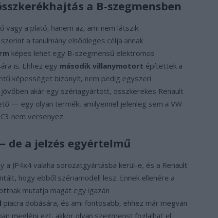
s összkerékhajtás a B-szegmensben
 vagy a plató, hanem az, ami nem látszik:
t szerint a tanulmány elsődleges célja annak
orm
képes lehet egy B-szegmensű elektromos
sára is. Ehhez egy
második villanymotort
építettek a
ntű képességet bizonyít, nem pedig egyszeri
a jövőben akár egy szériagyártott, összkerekes Renault
ető — egy olyan termék, amilyennel jelenleg sem a VW
ë-C3 nem versenyez.
— de a jelzés egyértelmű
gy a JP4x4 valaha sorozatgyártásba kerül-e, és a Renault
ált, hogy ebből szériamodell lesz. Ennek ellenére a
itottnak mutatja magát egy igazán
l
piacra dobására, és ami fontosabb, ehhez már megvan
ban meglépi ezt, akkor olyan szegmenst foglalhat el