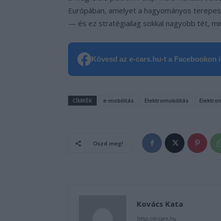
Európában, amelyet a hagyományos terepes
— és ez stratégiailag sokkal nagyobb tét, m
Kövesd az e-cars.hu-t a Facebookon is
CÍMKÉK
e-mobilitás
Elektromobilitás
Elektro
Oszd meg!
Kovács Kata
http://e-cars.hu