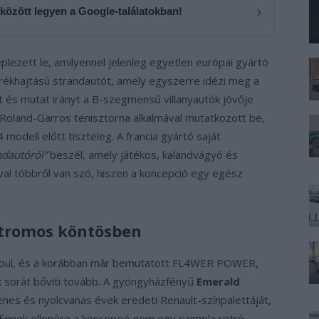
›
 között legyen a Google-találatokban!
plezett le, amilyennel jelenleg egyetlen európai gyártó
kerékhajtású strandautót, amely egyszerre idézi meg a
 és mutat irányt a B-szegmensű villanyautók jövője
Roland-Garros tenisztorna alkalmával mutatkozott be,
modell előtt tiszteleg. A francia gyártó saját
ndautóról”
beszél, amely játékos, kalandvágyó és
val többről van szó, hiszen a koncepció egy egész
ktromos köntösben
pül, és a korábban már bemutatott FL4WER POWER,
 sorát bővíti tovább. A gyöngyházfényű
Emerald
nes és nyolcvanas évek eredeti Renault-színpalettáját,
 Ennek ellenére a koncepció nem egy szimpla retró-