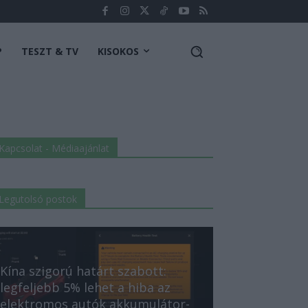
P
TESZT & TV
KISOKOS
Kapcsolat - Médiaajánlat
Legutolsó postok
Kína szigorú határt szabott:
legfeljebb 5% lehet a hiba az
elektromos autók akkumulátor-