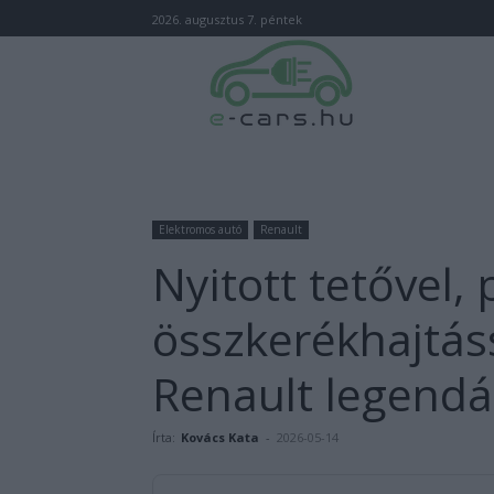
2026. augusztus 7. péntek
Elektromos autó
Renault
Nyitott tetővel, 
összkerékhajtáss
Renault legendá
Írta:
Kovács Kata
-
2026-05-14