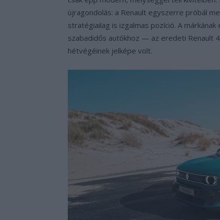
újragondolás: a Renault egyszerre próbál meg
stratégiailag is izgalmas pozíció. A márkán
szabadidős autókhoz — az eredeti Renault 
hétvégéinek jelképe volt.