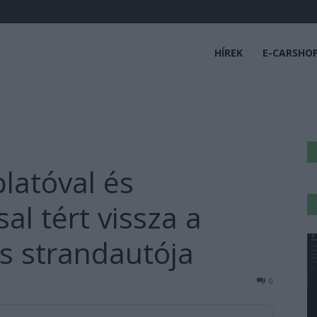
HÍREK
E-CARSHO
platóval és
al tért vissza a
s strandautója
0