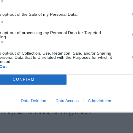
In
o opt-out of the Sale of my Personal Data.
In
to opt-out of processing my Personal Data for Targeted
ing.
In
: a platform képességeinek
o opt-out of Collection, Use, Retention, Sale, and/or Sharing
ersonal Data that Is Unrelated with the Purposes for which it
lected.
Out
int a hagyományos Renault 4 E-Tech, a tanulmányautó
15
CONFIRM
pott. A 18 colos kerekek megmaradtak, de
e+ 225/55-ös
abroncsokkal és egyedi JP4 felnikkel
 milliméterrel szélesebb
lett mindkét oldalon, ami
Data Deletion
Data Access
Adatvédelem
b megjelenést biztosít. Ezek a változtatások önmagukban
anulmányt akart bemutatni, hanem egy reálisan