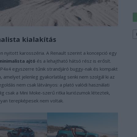
Ke
a
alista kialakítás
sz
 nyitott karosszéria. A Renault szerint a koncepció egy
minimalista ajtó
és a lehajtható hátsó rész is erősít.
a JP4x4 egyszerre tűnik strandjáró buggy-nak és kompakt
amelyet jelenleg gyakorlatilag senki nem szolgál ki az
goldás nem csak látványos: a plató valódi használati
g csak a Mini Moke-szerű ritka kuriózumok léteztek,
yan terepképesek nem voltak.