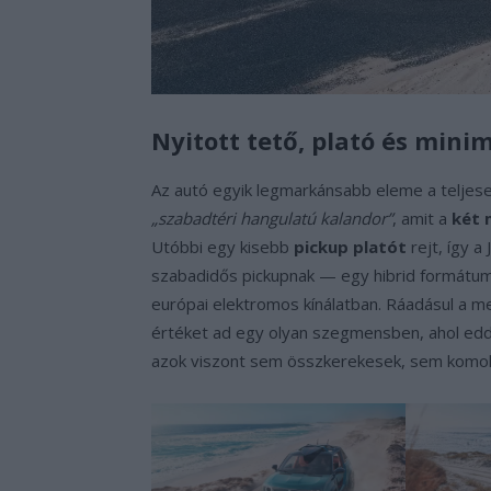
Nyitott tető, plató és minim
Az autó egyik legmarkánsabb eleme a teljesen
„szabadtéri hangulatú kalandor”
, amit a
két 
Utóbbi egy kisebb
pickup platót
rejt, így 
szabadidős pickupnak — egy hibrid formátum, 
európai elektromos kínálatban. Ráadásul a me
értéket ad egy olyan szegmensben, ahol eddi
azok viszont sem összkerekesek, sem komol