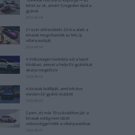
lehet az ok, amiért Szegeden épül a
gyáruk
2026-08-04
21 ezer előrendelés 20 óra alatt: a
kínaiak megrohanták az MG új
villanyautóját
2026-08-04
A Volkswagen bedobta azt a lapot
Kínában, amivel a helyi EV-gyártókat
akarja megelőzni
2026-08-04
A kínaiak leállítják, amit két éve
minden EV-gyártó imádott
2026-08-03
5 perc, és már 70 százalékon jár: a
kínaiak eddig nem látott
sebességgel töltik a villanyautóikat
2026-08-03