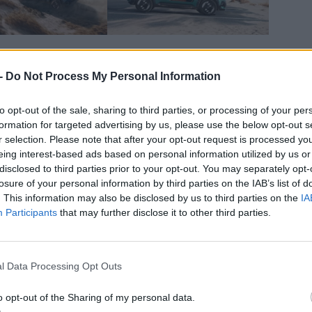
h-tech egyszerre
 -
Do Not Process My Personal Information
latot áraszt, ugyanakkor néhány ponton kifejezetten
to opt-out of the sale, sharing to third parties, or processing of your per
ek
a Renault legendás
„egyiptomi múmia”
üléseit idézik,
formation for targeted advertising by us, please use the below opt-out s
s megjelentek és komoly kultusznak örvendenek a
r selection. Please note that after your opt-out request is processed y
k és a csomagtér — vagy inkább a plató — textilborítást
eing interest-based ads based on personal information utilized by us or
pítettek az utastérbe, arra az esetre, ha a terepezés
disclosed to third parties prior to your opt-out. You may separately opt-
losure of your personal information by third parties on the IAB’s list of
 központi infotainment kijelző
modern, high-tech
. This information may also be disclosed by us to third parties on the
IA
etésű autónak, jól illusztrálva, hogy a Renault nem
Participants
that may further disclose it to other third parties.
ogót az oldalsó középső oszlopra helyezték, a
 az eredeti modell örökségére.
l Data Processing Opt Outs
o opt-out of the Sharing of my personal data.