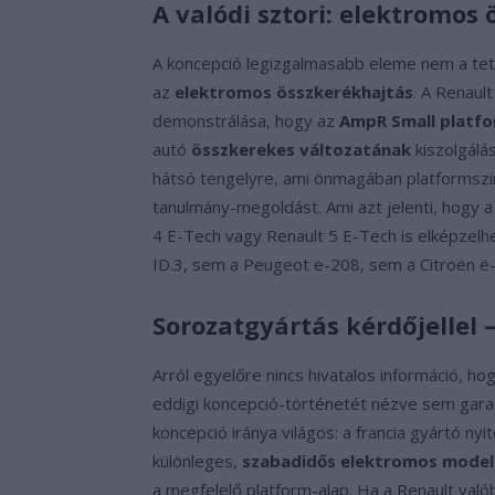
A valódi sztori: elektromo
A koncepció legizgalmasabb eleme nem a tető
az
elektromos összkerékhajtás
. A Renaul
demonstrálása, hogy az
AmpR Small platf
autó
összkerekes változatának
kiszolgálá
hátsó tengelyre, ami önmagában platformszi
tanulmány-megoldást. Ami azt jelenti, hogy 
4 E-Tech vagy Renault 5 E-Tech is elképzelh
ID.3, sem a Peugeot e-208, sem a Citroën 
Sorozatgyártás kérdőjellel 
Arról egyelőre nincs hivatalos információ, ho
eddigi koncepció-történetét nézve sem garant
koncepció iránya világos: a francia gyártó ny
különleges,
szabadidős elektromos model
a megfelelő platform-alap. Ha a Renault való