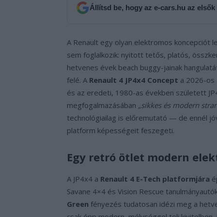
Állítsd be, hogy az e-cars.hu az elsők
A Renault egy olyan elektromos koncepciót le
sem foglalkozik: nyitott tetős, platós, össz
hetvenes évek beach buggy-jainak hangulatát
felé. A
Renault 4 JP4x4 Concept
a 2026-os 
és az eredeti, 1980-as években született JP4 
megfogalmazásában
„sikkes és modern stra
technológiailag is előremutató — de ennél jó
platform képességeit feszegeti.
Egy retró ötlet modern ele
A JP4x4 a
Renault 4 E-Tech platformjára
é
Savane 4×4 és Vision Rescue tanulmányautók
Green
fényezés tudatosan idézi meg a hetve
csak épp modern, mélységgel teli kivitelben.