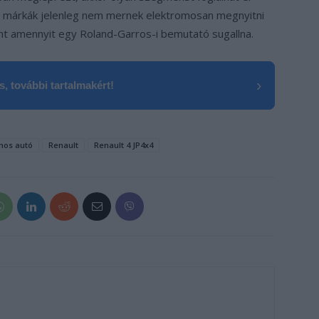
 márkák jelenleg nem mernek elektromosan megnyitni
int amennyit egy Roland-Garros-i bemutató sugallna.
›
, további tartalmakért!
mos autó
Renault
Renault 4 JP4x4