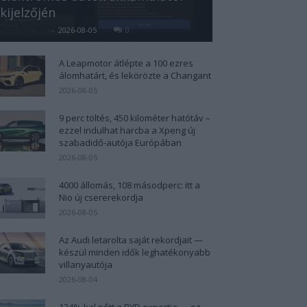
kijelzőjén
Kovács Kata
-
2026-08-05
0
A Leapmotor átlépte a 100 ezres
álomhatárt, és lekörözte a Changant
2026-08-05
9 perc töltés, 450 kilométer hatótáv –
ezzel indulhat harcba a Xpeng új
szabadidő-autója Európában
2026-08-05
4000 állomás, 108 másodperc: itt a
Nio új csererekordja
2026-08-05
Az Audi letarolta saját rekordjait —
készül minden idők leghatékonyabb
villanyautója
2026-08-04
124%-kal nőtt a BYD exportja — ez