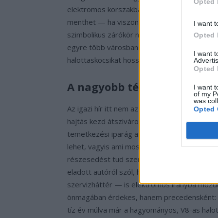
Opted 
elektromos korszakban. A jelenlegi átállás az
menthet — ha viszont mégsem sikerül, az utol
I want t
szimbolikus zárókör nem csak marketingfogás,
Opted 
egyre több városban szembesülnek olyan kib
I want 
halottaskocsikat hosszabb távon ellehetetlení
Advertis
Opted 
A nagyobb tét: a temetkezési
I want t
of my P
was col
Az igazi hír itt nem az egyetlen átalakító cé
Opted 
hajtás kezd átszivárogni azokba a szegmense
temetkezési iparág az egyik legkonzervatíva
lehet, vagyis ami most flottába kerül, az mé
részesedést tud szerezni ebben a szegmens
eladott autóról szól, hanem arról, hogy a tem
szervizháttér — is elektromos irányba mozdul
önmagában érdekes, hanem precedensként: ha
tíz év múlva már a hagyományos, V8-as halot