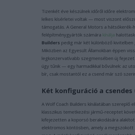
Tizenkét éve készülnek időről időre elektro
lelkes kísérletei voltak — most viszont elősz
támogatás. A General Motors a hátsókerék-haj
felépítménygyártók számára
kínálja
halottask
Builders
pedig már két különböző kivitelben
Miközben az Egyesült Államokban éppen vissz
legkonzervatívabb szegmensében új fejezet nyí
úgy tűnik — egy harmadikkal bővülnek: az uto
bír, csak mostantól ez a csend már szó szerin
Két konfiguráció a csendes 
A Wolf Coach Builders kínálatában szereplő e
klasszikus temetkezési jármű-receptet követi
kifejezetten a koporsó berakodására alakíto
elektromos köntösben, amely a megszokott t