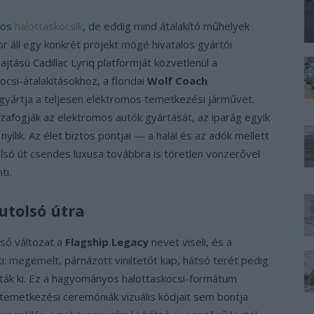
mos
halottaskocsik
, de eddig mind átalakító műhelyek
ör áll egy konkrét projekt mögé hivatalos gyártói
tású Cadillac Lyriq platformját közvetlenül a
ocsi-átalakításokhoz, a floridai
Wolf Coach
 gyártja a teljesen elektromos temetkezési járművet.
afogják az elektromos autók gyártását, az iparág egyik
lik. Az élet biztos pontjai — a halál és az adók mellett
lsó út csendes luxusa továbbra is töretlen vonzerővel
ti.
utolsó útra
lső változat a
Flagship Legacy
nevet viseli, és a
: megemelt, párnázott viniltetőt kap, hátsó terét pedig
tták ki. Ez a hagyományos halottaskocsi-formátum
emetkezési ceremóniák vizuális kódjait sem bontja