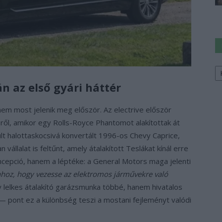
Ke
a
n az első gyári háttér
sz
nem most jelenik meg először. Az electrive először
űről, amikor egy Rolls-Royce Phantomot alakítottak át
t halottaskocsivá konvertált 1996-os Chevy Caprice,
n vállalat is feltűnt, amely átalakított Teslákat kínál erre
ncepció, hanem a léptéke: a General Motors maga jelenti
ahhoz, hogy vezesse az elektromos járművekre való
 lelkes átalakító garázsmunka többé, hanem hivatalos
— pont ez a különbség teszi a mostani fejleményt valódi