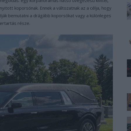
megoldás: egy körpanorámás hátsó üvegezésű kivitel,
yitott koporsónak. Ennek a változatnak az a célja, hogy
dják bemutatni a drágább koporsókat vagy a különleges
zertartás része.