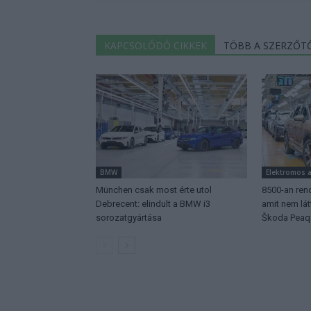
KAPCSOLÓDÓ CIKKEK
TÖBB A SZERZŐT
BMW
Elektromos 
München csak most érte utol
8500-an rend
Debrecent: elindult a BMW i3
amit nem lá
sorozatgyártása
Škoda Peaq