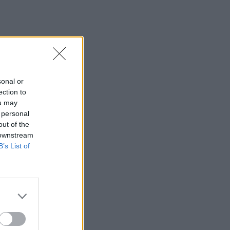
sonal or
ection to
ou may
 personal
out of the
 downstream
B’s List of