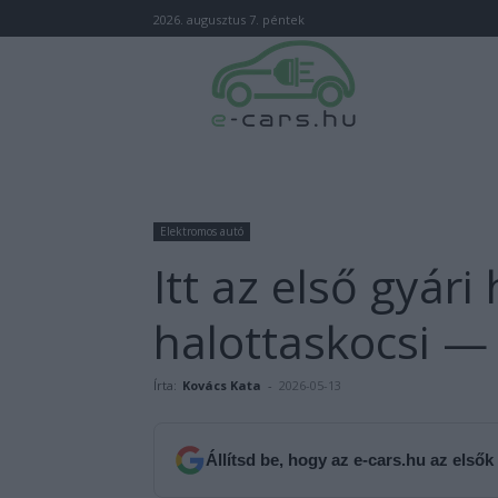
2026. augusztus 7. péntek
Elektromos autó
Itt az első gyár
halottaskocsi — 
Írta:
Kovács Kata
-
2026-05-13
Állítsd be, hogy az e-cars.hu az elsők