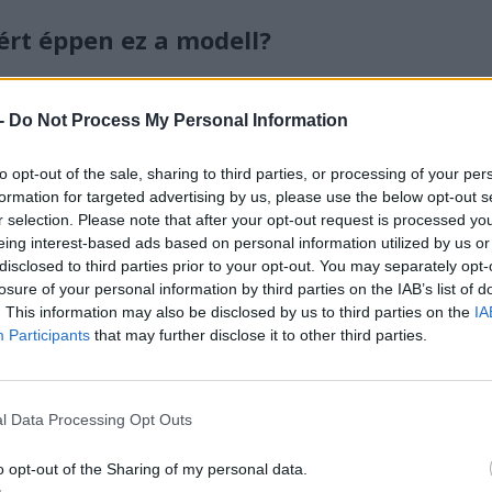
ért éppen ez a modell?
mos modellje, a Lyriq sorozatgyártását az Egyesült
g Hill összeszerelő üzemében. Európában a nagy
 -
Do Not Process My Personal Information
t meg, az amerikai piacon pedig a GM a professzionális
tménygyártók számára kínálja a hátsókerék-hajtású
BQ9
to opt-out of the sale, sharing to third parties, or processing of your per
formation for targeted advertising by us, please use the below opt-out s
ltozatnak pont az a lényege, hogy a Wolf Coach
r selection. Please note that after your opt-out request is processed y
 kész platformhoz, és ne kelljen kerülőutakon, használt
eing interest-based ads based on personal information utilized by us or
adásul a hátsókerék-hajtás technikailag is logikus
disclosed to third parties prior to your opt-out. You may separately opt-
 és a hátsó terhelést hagyományosan ezzel az
losure of your personal information by third parties on the IAB’s list of
. This information may also be disclosed by us to third parties on the
IA
.
Participants
that may further disclose it to other third parties.
 ipar régi szövetsége
l Data Processing Opt Outs
arág kedvenc márkája volt, és nem csak halottaskocsiként
 is bevetették őket, még mielőtt a sürgősségi
o opt-out of the Sharing of my personal data.
a. Ez a kettős örökség most új értelmet kap az