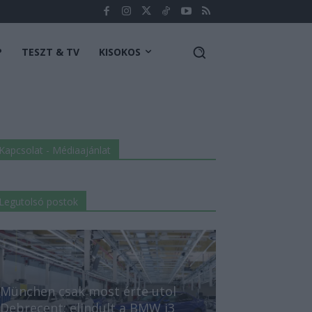
P
TESZT & TV
KISOKOS
Kapcsolat - Médiaajánlat
Legutolsó postok
München csak most érte utol
Debrecent: elindult a BMW i3