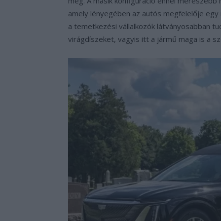
meg. A másik konfiguráció ennél merészebb 
amely lényegében az autós megfelelője egy n
a temetkezési vállalkozók látványosabban tu
virágdíszeket, vagyis itt a jármű maga is a s