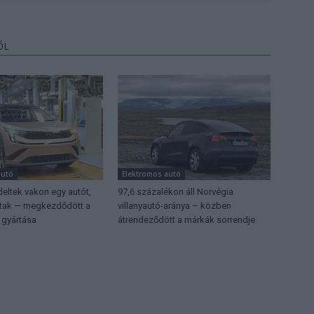
ŐL
autó
Elektromos autó
eltek vakon egy autót,
97,6 százalékon áll Norvégia
ttak — megkezdődött a
villanyautó-aránya – közben
 gyártása
átrendeződött a márkák sorrendje