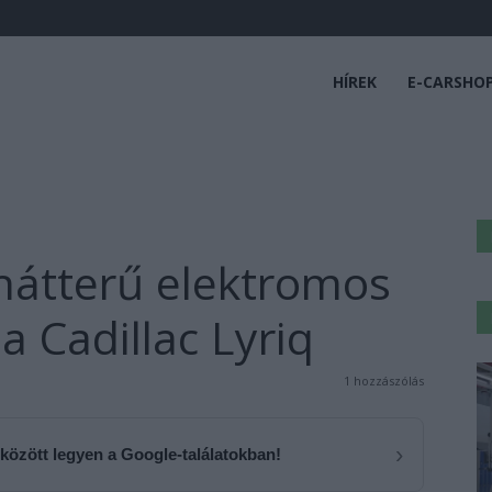
HÍREK
E-CARSHO
i hátterű elektromos
a Cadillac Lyriq
1 hozzászólás
›
 között legyen a Google-találatokban!