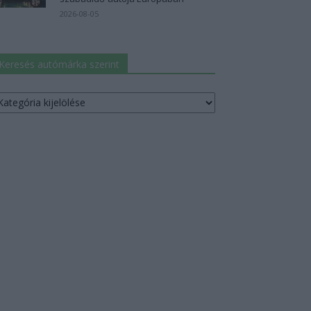
2026-08-05
Keresés autómárka szerint
resés
utómárka
erint