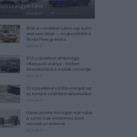
sorozatgyártása
Kovács Kata
-
2026-08-07
0 hozzászólás
8500-an rendeltek vakon egy autót,
amit nem láttak — megkezdődött a
Škoda Peaq gyártása
2026-08-07
97,6 százalékon áll Norvégia
villanyautó-aránya – közben
átrendeződött a márkák sorrendje
2026-08-07
25 százalékkal sűrűbb energiát rejt
az európai szilárdtest-akkumulátor
2026-08-07
Dánia utolérte Norvégiát: már náluk
is szinte csak elektromos autót
vesznek az emberek
2026-08-07