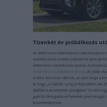
Tizenkét év próbálkozás utá
Az elektromos halottaskocsi mint koncepció 
tizenkét évvel ezelőtt számolt be ilyen járm
elektromos temetkezési autóvá. Azóta készül
elektromossá átalakított Nissan
, és több olya
a célra. Ami most változik, az nem maga a ko
ki, hogy
„a Cadillac Lyriq jó helyzetben van 
átállást a temetkezési iparágban”
. Ez nem egy
gyártói támogatással beinduló piaci mozgás 
küszöbátlépéssé.