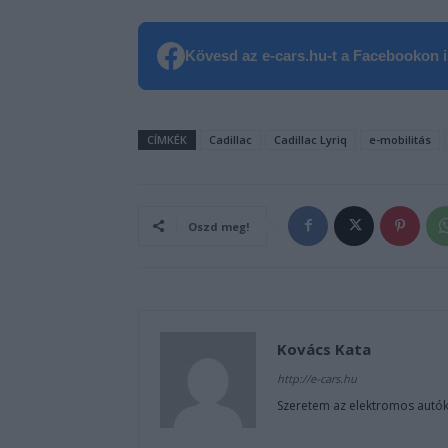
Kövesd az e-cars.hu-t a Facebookon is
CÍMKÉK
Cadillac
Cadillac Lyriq
e-mobilitás
Oszd meg!
Kovács Kata
http://e-cars.hu
Szeretem az elektromos autók