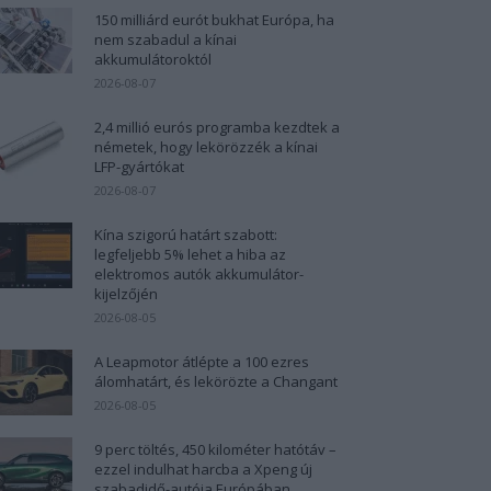
150 milliárd eurót bukhat Európa, ha
nem szabadul a kínai
akkumulátoroktól
2026-08-07
2,4 millió eurós programba kezdtek a
németek, hogy lekörözzék a kínai
LFP-gyártókat
2026-08-07
Kína szigorú határt szabott:
legfeljebb 5% lehet a hiba az
elektromos autók akkumulátor-
kijelzőjén
2026-08-05
A Leapmotor átlépte a 100 ezres
álomhatárt, és lekörözte a Changant
2026-08-05
9 perc töltés, 450 kilométer hatótáv –
ezzel indulhat harcba a Xpeng új
szabadidő-autója Európában