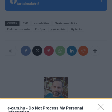
›
tartalmakért!
CÍMKÉK
BYD
e-mobilitás
Elektromobilitás
Elektromos autó
Európa
gyárépítés
Gyártás
Eriqo
e-cars.hu -
Do Not Process My Personal