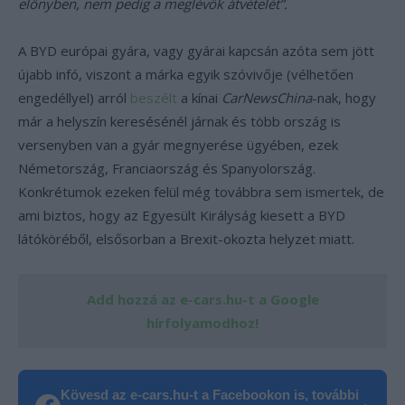
előnyben, nem pedig a meglévők átvételét”.
A BYD európai gyára, vagy gyárai kapcsán azóta sem jött
újabb infó, viszont a márka egyik szóvivője (vélhetően
engedéllyel) arról
beszélt
a kínai
CarNewsChina
-nak, hogy
már a helyszín keresésénél járnak és több ország is
versenyben van a gyár megnyerése ügyében, ezek
Németország, Franciaország és Spanyolország.
Konkrétumok ezeken felül még továbbra sem ismertek, de
ami biztos, hogy az Egyesült Királyság kiesett a BYD
látóköréből, elsősorban a Brexit-okozta helyzet miatt.
Add hozzá az e-cars.hu-t a Google
hírfolyamodhoz!
Kövesd az e-cars.hu-t a Facebookon is, további