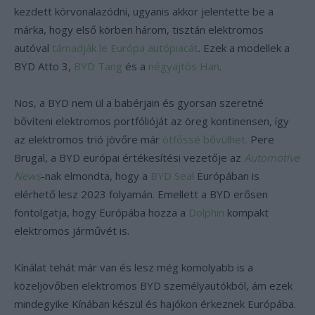
kezdett körvonalazódni, ugyanis akkor jelentette be a
márka, hogy első körben három, tisztán elektromos
autóval
támadják le Európa autópiacát
. Ezek a modellek a
BYD Atto 3,
BYD Tang
és a
négyajtós Han
.
Nos, a BYD nem ül a babérjain és gyorsan szeretné
bővíteni elektromos portfólióját az öreg kontinensen, így
az elektromos trió jövőre már
ötfőssé bővülhet.
Pere
Brugal, a BYD európai értékesítési vezetője az
Automotive
News
-nak elmondta, hogy a
BYD Seal
Európában is
elérhető lesz 2023 folyamán. Emellett a BYD erősen
fontolgatja, hogy Európába hozza a
Dolphin
kompakt
elektromos járművét is.
Kínálat tehát már van és lesz még komolyabb is a
közeljövőben elektromos BYD személyautókból, ám ezek
mindegyike Kínában készül és hajókon érkeznek Európába.