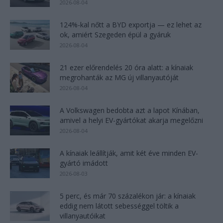
2026-08-04
124%-kal nőtt a BYD exportja — ez lehet az
ok, amiért Szegeden épül a gyáruk
2026-08-04
21 ezer előrendelés 20 óra alatt: a kínaiak
megrohanták az MG új villanyautóját
2026-08-04
A Volkswagen bedobta azt a lapot Kínában,
amivel a helyi EV-gyártókat akarja megelőzni
2026-08-04
A kínaiak leállítják, amit két éve minden EV-
gyártó imádott
2026-08-03
5 perc, és már 70 százalékon jár: a kínaiak
eddig nem látott sebességgel töltik a
villanyautóikat