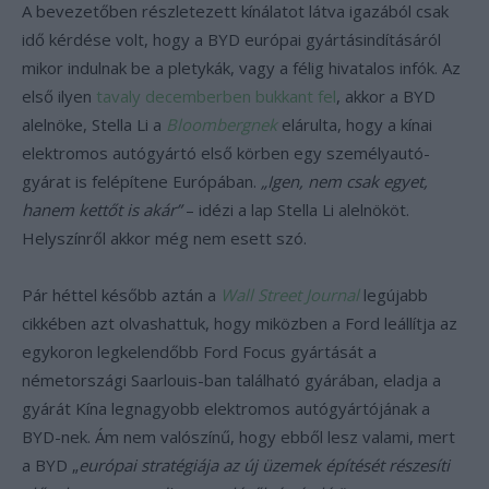
A bevezetőben részletezett kínálatot látva igazából csak
idő kérdése volt, hogy a BYD európai gyártásindításáról
mikor indulnak be a pletykák, vagy a félig hivatalos infók. Az
első ilyen
tavaly decemberben bukkant fel
, akkor a BYD
alelnöke, Stella Li a
Bloombergnek
elárulta, hogy a kínai
elektromos autógyártó első körben egy személyautó-
gyárat is felépítene Európában.
„Igen, nem csak egyet,
hanem kettőt is akár”
– idézi a lap Stella Li alelnököt.
Helyszínről akkor még nem esett szó.
Pár héttel később aztán a
Wall Street Journal
legújabb
cikkében azt olvashattuk, hogy miközben a Ford leállítja az
egykoron legkelendőbb Ford Focus gyártását a
németországi Saarlouis-ban található gyárában, eladja a
gyárát Kína legnagyobb elektromos autógyártójának a
BYD-nek. Ám nem valószínű, hogy ebből lesz valami, mert
a BYD „
európai stratégiája az új üzemek építését részesíti