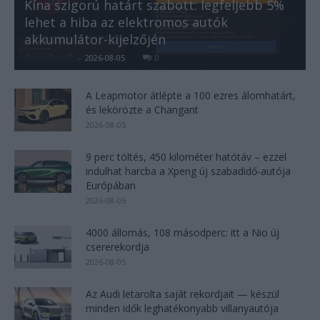
Kína szigorú határt szabott: legfeljebb 5%
lehet a hiba az elektromos autók
akkumulátor-kijelzőjén
Kovács Kata
-
2026-08-05
0
A Leapmotor átlépte a 100 ezres álomhatárt,
és lekörözte a Changant
2026-08-05
9 perc töltés, 450 kilométer hatótáv – ezzel
indulhat harcba a Xpeng új szabadidő-autója
Európában
2026-08-05
4000 állomás, 108 másodperc: itt a Nio új
csererekordja
2026-08-05
Az Audi letarolta saját rekordjait — készül
minden idők leghatékonyabb villanyautója