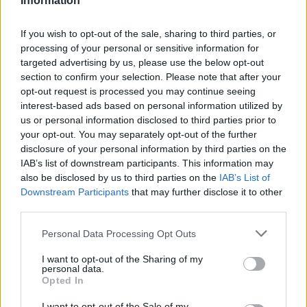
Information
Főállásban Informatikus kocka, de lelkében elkötelezett gamer,
kütyü és immár e-autó rajongó!
If you wish to opt-out of the sale, sharing to third parties, or
processing of your personal or sensitive information for
targeted advertising by us, please use the below opt-out
section to confirm your selection. Please note that after your
KAPCSOLÓDÓ CIKKEK
TÖBB A SZERZŐTŐL
opt-out request is processed you may continue seeing
interest-based ads based on personal information utilized by
us or personal information disclosed to third parties prior to
Kína szigorú határt szabott: legfeljebb
your opt-out. You may separately opt-out of the further
5% lehet a hiba az elektromos autók
disclosure of your personal information by third parties on the
Elektromos
akkumulátor-kijelzőjén
autó
IAB’s list of downstream participants. This information may
also be disclosed by us to third parties on the
IAB’s List of
A Leapmotor átlépte a 100 ezres
Downstream Participants
that may further disclose it to other
álomhatárt, és lekörözte a Changant
third parties.
Elektromos
autó
Personal Data Processing Opt Outs
9 perc töltés, 450 kilométer hatótáv –
I want to opt-out of the Sharing of my
ezzel indulhat harcba a Xpeng új
personal data.
Opted In
Elektromos
szabadidő-autója Európában
autó
I want to opt-out of the Sale of my