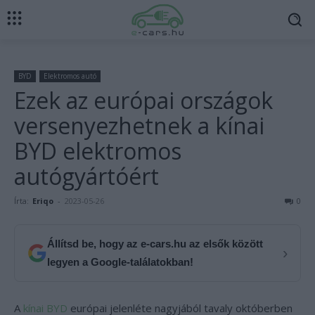
BYD
Elektromos autó
Ezek az európai országok
versenyezhetnek a kínai
BYD elektromos
autógyártóért
Írta:
Eriqo
-
2023-05-26
0
Állítsd be, hogy az e-cars.hu az elsők között
›
legyen a Google-találatokban!
A
kínai BYD
európai jelenléte nagyjából tavaly októberben