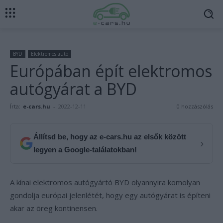
BYD
Elektromos autó
Európában épít elektromos
autógyárat a BYD
Írta:
e-cars.hu
-
2022-12-11
0 hozzászólás
Állítsd be, hogy az e-cars.hu az elsők között
›
legyen a Google-találatokban!
A kínai elektromos autógyártó BYD olyannyira komolyan
gondolja európai jelenlétét, hogy egy autógyárat is építeni
akar az öreg kontinensen.