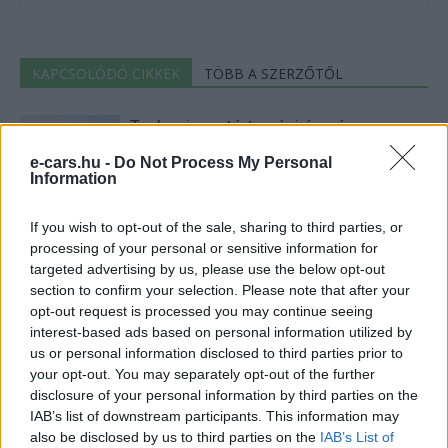
KAPCSOLÓDÓ CIKKEK
TÖBB A SZERZŐTŐL
Tesla: visszatért a régi árazás a magyar
Supercharger-hálózaton
e-cars.hu -
Do Not Process My Personal
Elektromos
autó
Information
30 000 dollár alá szorult a Ford
If you wish to opt-out of the sale, sharing to third parties, or
elektromos pickupjának ára, és nevet is
processing of your personal or sensitive information for
Elektromos
kapott a modell
targeted advertising by us, please use the below opt-out
autó
section to confirm your selection. Please note that after your
opt-out request is processed you may continue seeing
9000 elektromos furgonnál tart a Royal
interest-based ads based on personal information utilized by
Mail — és brutális tempóban bővül a
us or personal information disclosed to third parties prior to
Elektromos
flotta
autó
your opt-out. You may separately opt-out of the further
disclosure of your personal information by third parties on the
IAB’s list of downstream participants. This information may
also be disclosed by us to third parties on the
IAB’s List of