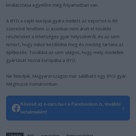
kiválasztása egyelőre még folyamatban van.
A BYD a saját európai gyára mellett az exportot is fel
szeretné lendíteni. Li azonban nem árult el további
részleteket a lehetséges gyár helyszínéről, és az sem
ismert, hogy mikor kezdődne meg és meddig tartana az
építkezés. Továbbá az sem világos, hogy mely modellek
gyártását hozná Európába a BYD.
Ne feledjük, Magyarországon már található egy BYD gyár.
Méghozzá Komáromban.
Kövesd az e-cars.hu-t a Facebookon is, további
›
tartalmakért!
CÍMKÉK
BYD
e-mobilitás
Elektromobilitás