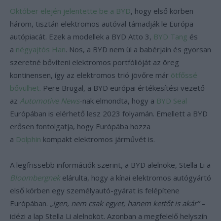
Október elején jelentette be a BYD
, hogy első körben
három, tisztán elektromos autóval támadják le Európa
autópiacát. Ezek a modellek a BYD Atto 3,
BYD Tang
és
a
négyajtós Han
. Nos, a BYD nem ül a babérjain és gyorsan
szeretné bővíteni elektromos portfólióját az öreg
kontinensen, így az elektromos trió jövőre már
ötfőssé
bővülhet.
Pere Brugal, a BYD európai értékesítési vezető
az
Automotive News
-nak elmondta, hogy a
BYD Seal
Európában is elérhető lesz 2023 folyamán. Emellett a BYD
erősen fontolgatja, hogy Európába hozza
a
Dolphin
kompakt elektromos járművét is.
A legfrissebb információk szerint, a BYD alelnöke, Stella Li a
Bloombergnek
elárulta, hogy a kínai elektromos autógyártó
első körben egy személyautó-gyárat is felépítene
Európában.
„Igen, nem csak egyet, hanem kettőt is akár”
–
idézi a lap Stella Li alelnököt. Azonban a megfelelő helyszín