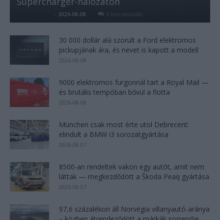
Supercharger-hálózaton
Kovács Kata
-
2026-08-08
0 hozzászólás
30 000 dollár alá szorult a Ford elektromos
pickupjának ára, és nevet is kapott a modell
2026-08-08
9000 elektromos furgonnál tart a Royal Mail —
és brutális tempóban bővül a flotta
2026-08-08
München csak most érte utol Debrecent:
elindult a BMW i3 sorozatgyártása
2026-08-07
8500-an rendeltek vakon egy autót, amit nem
láttak — megkezdődött a Škoda Peaq gyártása
2026-08-07
97,6 százalékon áll Norvégia villanyautó-aránya
– közben átrendeződött a márkák sorrendje