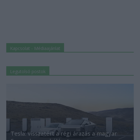
Kapcsolat - Médiaajánlat
Legutolsó postok
Tesla: visszatért a régi árazás a magyar