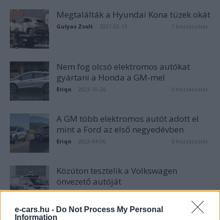
Megtalálták a Hyundai Kona tüzek okát
Gulyas Zsolt
-
2021-02-15
1 hozzászólás
Nem fog olcsó elektromos autókat
gyártani a Honda a GM-mel
Eriqo
-
2023-10-26
0 hozzászólás
A GM több elektromos autót adott el
mint a Ford az első negyedévben
Eriqo
-
2023-04-06
0 hozzászólás
Közúton tesztelik a Volkswagen
önvezető autóját
e-cars.hu
-
2022-04-16
0 hozzászólás
e-cars.hu -
Do Not Process My Personal
Information