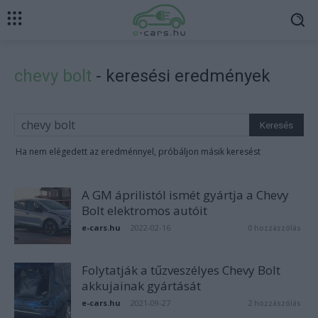
chevy bolt
-
keresési eredmények
Ha nem elégedett az eredménnyel, próbáljon másik keresést
A GM áprilistól ismét gyártja a Chevy
Bolt elektromos autóit
e-cars.hu
-
2022-02-16
0 hozzászólás
Folytatják a tűzveszélyes Chevy Bolt
akkujainak gyártását
e-cars.hu
-
2021-09-27
2 hozzászólás