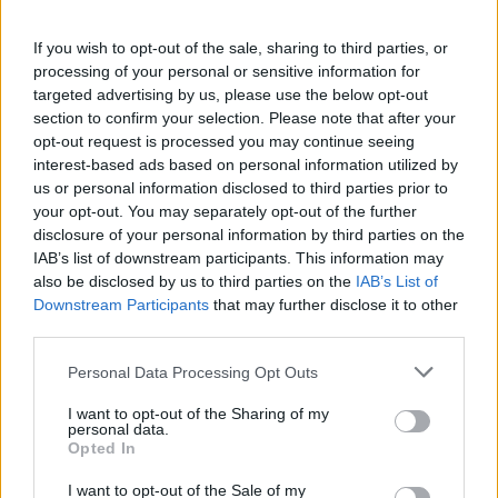
Ilyen, amikor a rendőrök lekapcsolnak
egy önvezető autót
If you wish to opt-out of the sale, sharing to third parties, or
e-cars.hu
-
2022-04-14
0 hozzászólás
processing of your personal or sensitive information for
targeted advertising by us, please use the below opt-out
section to confirm your selection. Please note that after your
Európa újraindul, az USA még kivár
opt-out request is processed you may continue seeing
Rozsa Arpad
-
2020-04-16
0 hozzászólás
interest-based ads based on personal information utilized by
us or personal information disclosed to third parties prior to
your opt-out. You may separately opt-out of the further
disclosure of your personal information by third parties on the
Tovább növelheti vezető szerepét a
IAB’s list of downstream participants. This information may
Tesla
also be disclosed by us to third parties on the
IAB’s List of
Rozsa Arpad
-
2020-04-13
4 hozzászólás
Downstream Participants
that may further disclose it to other
third parties.
Elektronokkal hajtott Honda S2000
Personal Data Processing Opt Outs
Eriqo
-
2018-10-10
0 hozzászólás
I want to opt-out of the Sharing of my
personal data.
Opted In
GM-Honda összefogás a jobb e-autós
I want to opt-out of the Sale of my