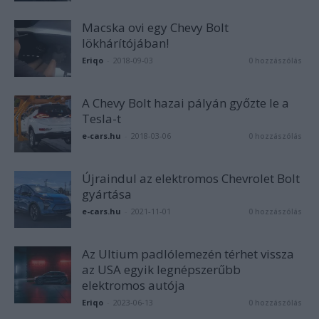
Macska ovi egy Chevy Bolt
lökhárítójában!
Eriqo
-
2018-09-03
0 hozzászólás
A Chevy Bolt hazai pályán győzte le a
Tesla-t
e-cars.hu
-
2018-03-06
0 hozzászólás
Újraindul az elektromos Chevrolet Bolt
gyártása
e-cars.hu
-
2021-11-01
0 hozzászólás
Az Ultium padlólemezén térhet vissza
az USA egyik legnépszerűbb
elektromos autója
Eriqo
-
2023-06-13
0 hozzászólás