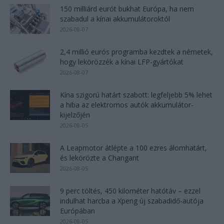
150 milliárd eurót bukhat Európa, ha nem
szabadul a kínai akkumulátoroktól
2026-08-07
2,4 millió eurós programba kezdtek a németek,
hogy lekörözzék a kínai LFP-gyártókat
2026-08-07
Kína szigorú határt szabott: legfeljebb 5% lehet
a hiba az elektromos autók akkumulátor-
kijelzőjén
2026-08-05
A Leapmotor átlépte a 100 ezres álomhatárt,
és lekörözte a Changant
2026-08-05
9 perc töltés, 450 kilométer hatótáv – ezzel
indulhat harcba a Xpeng új szabadidő-autója
Európában
2026-08-05