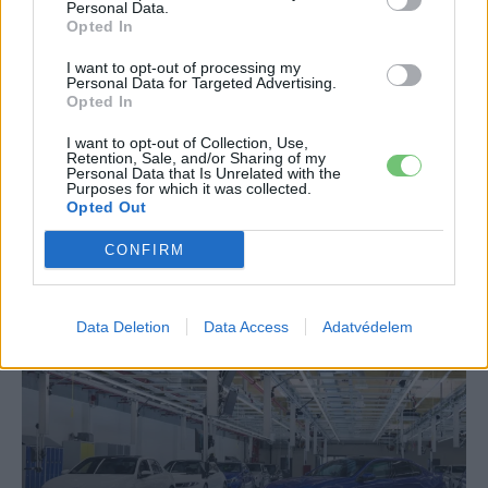
akkumulátorokért.
Personal Data.
Opted In
Eriqo
-
2018-06-08
0 hozzászólás
I want to opt-out of processing my
Personal Data for Targeted Advertising.
Opted In
1
2
I want to opt-out of Collection, Use,
Retention, Sale, and/or Sharing of my
Personal Data that Is Unrelated with the
Purposes for which it was collected.
Opted Out
Kapcsolat - Médiaajánlat
CONFIRM
Legutolsó postok
Data Deletion
Data Access
Adatvédelem