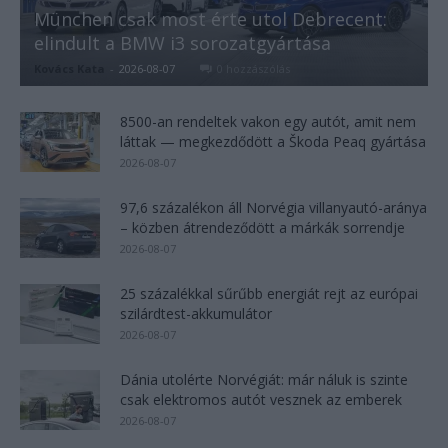
München csak most érte utol Debrecent:
elindult a BMW i3 sorozatgyártása
Kovács Kata
-
2026-08-07
0 hozzászólás
8500-an rendeltek vakon egy autót, amit nem
láttak — megkezdődött a Škoda Peaq gyártása
2026-08-07
97,6 százalékon áll Norvégia villanyautó-aránya
– közben átrendeződött a márkák sorrendje
2026-08-07
25 százalékkal sűrűbb energiát rejt az európai
szilárdtest-akkumulátor
2026-08-07
Dánia utolérte Norvégiát: már náluk is szinte
csak elektromos autót vesznek az emberek
2026-08-07