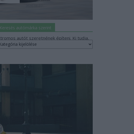
2026-08-07
Keresés autómárka szerint
ktromos autót szeretnének építeni. Ki tudja,
eresés
utómárka
erint