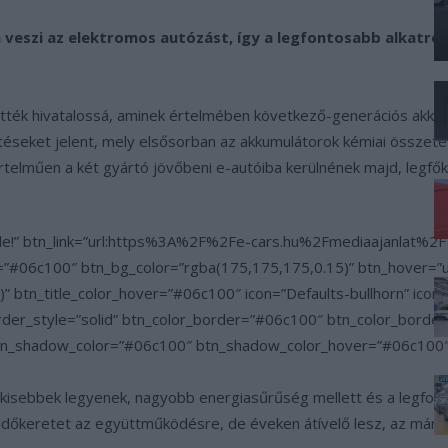
eszi az elektromos autózást, így a legfontosabb alkatrés
ették hivatalossá, aminek értelmében következő-generációs akkum
téseket jelent, mely elsősorban az akkumulátorok kémiai összet
értelműen a két gyártó jövőbeni e-autóiba kerülnének majd, legfő
t ide!” btn_link=”url:https%3A%2F%2Fe-cars.hu%2Fmediaajanlat%2
or=”#06c100″ btn_bg_color=”rgba(175,175,175,0.15)” btn_hover=”u
 btn_title_color_hover=”#06c100″ icon=”Defaults-bullhorn” icon
order_style=”solid” btn_color_border=”#06c100″ btn_color_bord
tn_shadow_color=”#06c100″ btn_shadow_color_hover=”#06c100″ 
 kisebbek legyenek, nagyobb energiasűrűség mellett és a legfonto
időkeretet az együttműködésre, de éveken átívelő lesz, az már 