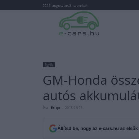
2026. augusztus 8. szombat
Egyéb
GM-Honda össze
autós akkumulát
Írta:
Eriqo
-
2018-06-08
Állítsd be, hogy az e-cars.hu az elsők