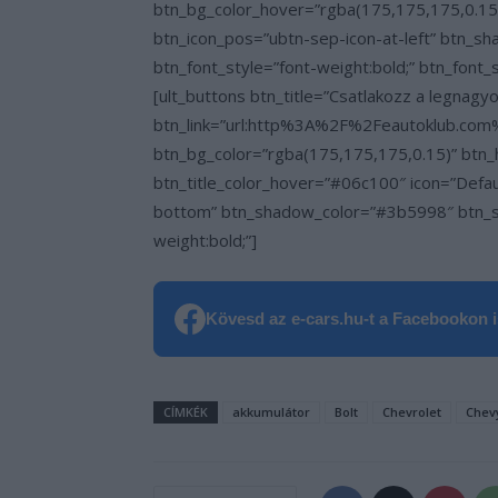
btn_bg_color_hover=”rgba(175,175,175,0.15)
btn_icon_pos=”ubtn-sep-icon-at-left” btn
btn_font_style=”font-weight:bold;” btn_font_
[ult_buttons btn_title=”Csatlakozz a legna
btn_link=”url:http%3A%2F%2Feautoklub.com%2
btn_bg_color=”rgba(175,175,175,0.15)” btn_
btn_title_color_hover=”#06c100″ icon=”Defa
bottom” btn_shadow_color=”#3b5998″ btn_sh
weight:bold;”]
Kövesd az e-cars.hu-t a Facebookon is
CÍMKÉK
akkumulátor
Bolt
Chevrolet
Chev