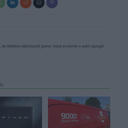
, de lelkében elkötelezett gamer, kütyü és immár e-autó rajongó!
ŐL