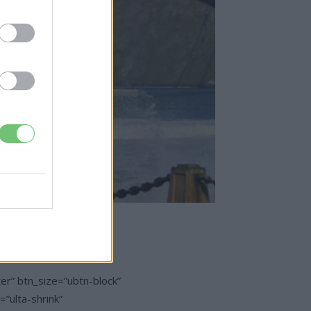
” btn_size=”ubtn-block”
”ulta-shrink”