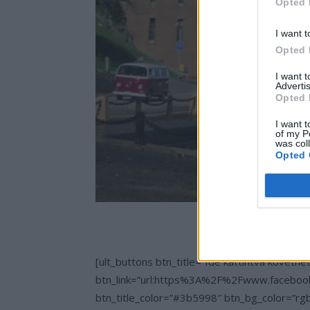
Opted 
I want t
Opted 
I want 
Advertis
Opted 
I want t
of my P
was col
Opted 
[ult_buttons btn_title=”Ide kattintva követhe
btn_link=”url:https%3A%2F%2Fwww.facebook
btn_title_color=”#3b5998″ btn_bg_color=”rgb