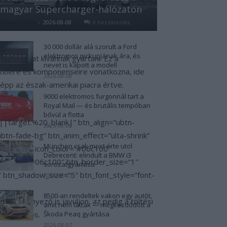
magyar Supercharger-hálózaton
z, az akkumulátor jobbá tétele
Kovács Kata
-
2026-08-08
0 hozzászólás
30 000 dollár alá szorult a Ford
elektromos pickupjának ára, és
ulátorokat kívánnak gyártani. Ez a
nevet is kapott a modell
ételére és komponenseire vonatkozna, ide
2026-08-08
képp az észak-amerikai piacra értve.
9000 elektromos furgonnál tart a
Royal Mail — és brutális tempóban
bővül a flotta
F||target:%20_blank|” btn_align=”ubtn-
2026-08-08
btn-fade-bg” btn_anim_effect=”ulta-shrink”
München csak most érte utol
_size=”40″ icon_color=”#06c100″
Debrecent: elindult a BMW i3
er_hover=”#06c100″ btn_border_size=”1″
sorozatgyártása
btn_shadow_size=”5″ btn_font_style=”font-
2026-08-07
8500-an rendeltek vakon egy autót,
sabb tényező is javuljon, az pedig a töltési
amit nem láttak — megkezdődött a
most biztos.
Škoda Peaq gyártása
2026-08-07