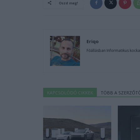
Oszd meg!
Eriqo
Főállásban Informatikus kocka
KAPCSOLÓDÓ CIKKEK
TÖBB A SZERZŐT