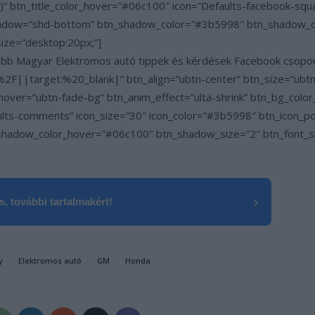
” btn_title_color_hover=”#06c100″ icon=”Defaults-facebook-squa
_shadow=”shd-bottom” btn_shadow_color=”#3b5998″ btn_shadow_
size=”desktop:20px;”]
gyobb Magyar Elektromos autó tippek és kérdések Facebook csopo
F||target:%20_blank|” btn_align=”ubtn-center” btn_size=”ubtn-
hover=”ubtn-fade-bg” btn_anim_effect=”ulta-shrink” btn_bg_colo
ults-comments” icon_size=”30″ icon_color=”#3b5998″ btn_icon_p
adow_color_hover=”#06c100″ btn_shadow_size=”2″ btn_font_siz
›
, további tartalmakért!
y
Elektromos autó
GM
Honda