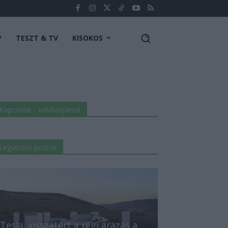
P
TESZT & TV
KISOKOS
Kapcsolat - Médiaajánlat
Legutolsó postok
Tesla: visszatért a régi árazás a