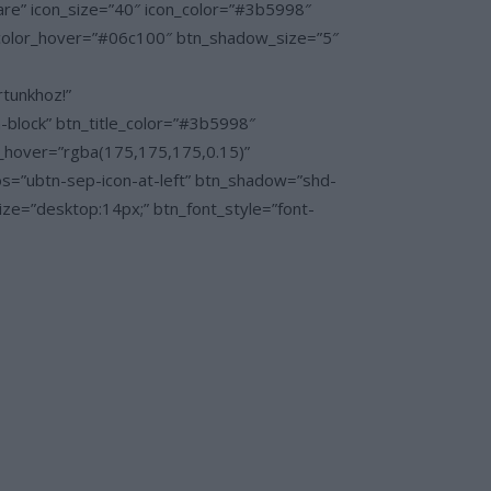
re” icon_size=”40″ icon_color=”#3b5998″
color_hover=”#06c100″ btn_shadow_size=”5″
rtunkhoz!”
block” btn_title_color=”#3b5998″
r_hover=”rgba(175,175,175,0.15)”
os=”ubtn-sep-icon-at-left” btn_shadow=”shd-
e=”desktop:14px;” btn_font_style=”font-