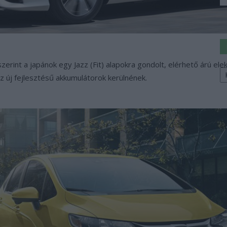
rint a japánok egy Jazz (Fit) alapokra gondolt, elérhető árú ele
K
a
az új fejlesztésű akkumulátorok kerülnének.
sz