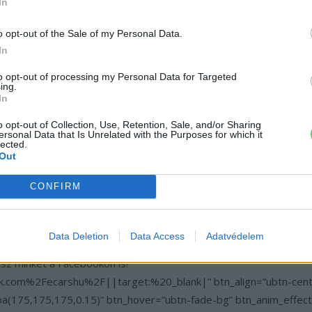
In
o opt-out of the Sale of my Personal Data.
In
to opt-out of processing my Personal Data for Targeted
ing.
In
o opt-out of Collection, Use, Retention, Sale, and/or Sharing
ersonal Data that Is Unrelated with the Purposes for which it
lected.
Out
CONFIRM
Data Deletion
Data Access
Adatvédelem
tsz minket a Facebookon is!”
.com%2Fecarshu%2F||target:%20_blank|” btn_align=”ubtn-center
a(175,175,175,0.15)” btn_hover=”ubtn-fade-bg” btn_anim_effect=