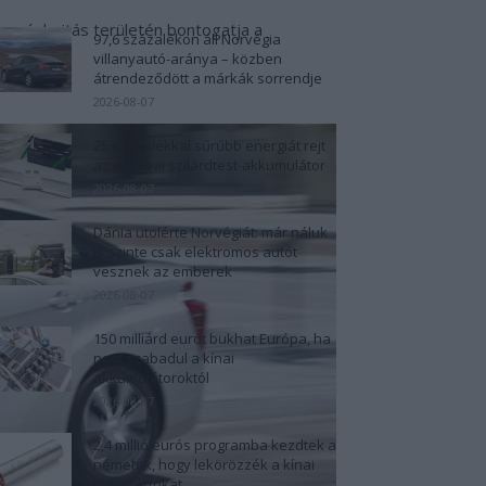
drogénhajtás területén bontogatja a
97,6 százalékon áll Norvégia
villanyautó-aránya – közben
átrendeződött a márkák sorrendje
2026-08-07
25 százalékkal sűrűbb energiát rejt
az európai szilárdtest-akkumulátor
2026-08-07
Dánia utolérte Norvégiát: már náluk
is szinte csak elektromos autót
vesznek az emberek
2026-08-07
150 milliárd eurót bukhat Európa, ha
nem szabadul a kínai
akkumulátoroktól
2026-08-07
2,4 millió eurós programba kezdtek a
németek, hogy lekörözzék a kínai
LFP-gyártókat