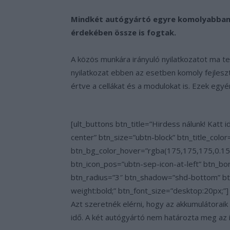
Mindkét autógyártó egyre komolyabban v
érdekében össze is fogtak.
A közös munkára irányuló nyilatkozatot ma t
nyilatkozat ebben az esetben komoly fejlesz
értve a cellákat és a modulokat is. Ezek egy
[ult_buttons btn_title=”Hirdess nálunk! Kat
center” btn_size=”ubtn-block” btn_title_col
btn_bg_color_hover=”rgba(175,175,175,0.15)”
btn_icon_pos=”ubtn-sep-icon-at-left” btn_b
btn_radius=”3″ btn_shadow=”shd-bottom” b
weight:bold;” btn_font_size=”desktop:20px;”]
Azt szeretnék elérni, hogy az akkumulátoraik
idő. A két autógyártó nem határozta meg az 