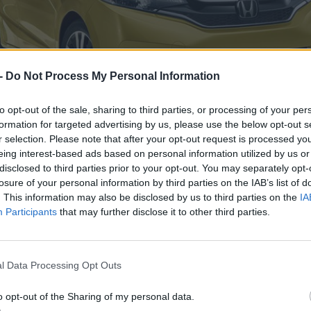
 -
Do Not Process My Personal Information
to opt-out of the sale, sharing to third parties, or processing of your per
formation for targeted advertising by us, please use the below opt-out s
r selection. Please note that after your opt-out request is processed y
eing interest-based ads based on personal information utilized by us or
 Ami tudható, hogy egy tavalyi bejelentésük szerint a következő
disclosed to third parties prior to your opt-out. You may separately opt-
5 évben pedig 18 új modell várható. Jelenleg a Bolt az egyetlen 
losure of your personal information by third parties on the IAB’s list of
. This information may also be disclosed by us to third parties on the
IA
Participants
that may further disclose it to other third parties.
l Data Processing Opt Outs
o opt-out of the Sharing of my personal data.