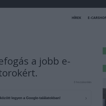
HÍREK
E-CARSHO
fogás a jobb e-
orokért.
0 hozzászólás
›
 között legyen a Google-találatokban!