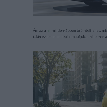
Ám az a
hír
mindenképpen örömteli lehet, misze
talán ez lenne az első e-autójuk, amibe már 