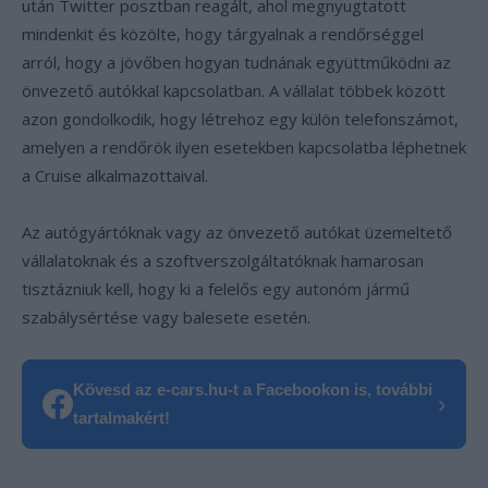
után Twitter posztban reagált, ahol megnyugtatott
mindenkit és közölte, hogy tárgyalnak a rendőrséggel
arról, hogy a jövőben hogyan tudnának együttműködni az
önvezető autókkal kapcsolatban. A vállalat többek között
azon gondolkodik, hogy létrehoz egy külön telefonszámot,
amelyen a rendőrök ilyen esetekben kapcsolatba léphetnek
a Cruise alkalmazottaival.
Az autógyártóknak vagy az önvezető autókat üzemeltető
vállalatoknak és a szoftverszolgáltatóknak hamarosan
tisztázniuk kell, hogy ki a felelős egy autonóm jármű
szabálysértése vagy balesete esetén.
Kövesd az e-cars.hu-t a Facebookon is, további
›
tartalmakért!