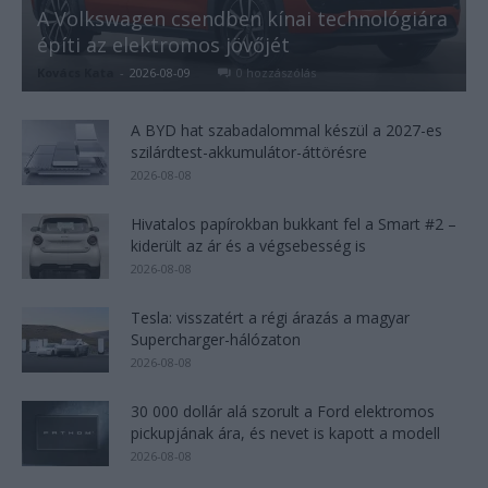
A Volkswagen csendben kínai technológiára
építi az elektromos jövőjét
Kovács Kata
-
2026-08-09
0 hozzászólás
A BYD hat szabadalommal készül a 2027-es
szilárdtest-akkumulátor-áttörésre
2026-08-08
Hivatalos papírokban bukkant fel a Smart #2 –
kiderült az ár és a végsebesség is
2026-08-08
Tesla: visszatért a régi árazás a magyar
Supercharger-hálózaton
2026-08-08
30 000 dollár alá szorult a Ford elektromos
pickupjának ára, és nevet is kapott a modell
2026-08-08