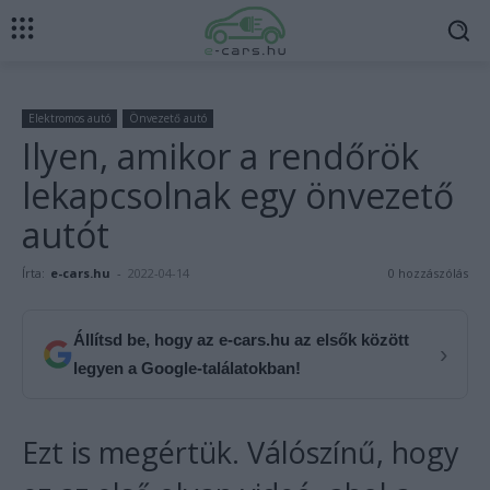
Elektromos autó
Önvezető autó
Ilyen, amikor a rendőrök
lekapcsolnak egy önvezető
autót
Írta:
e-cars.hu
-
2022-04-14
0 hozzászólás
Állítsd be, hogy az e-cars.hu az elsők között
›
legyen a Google-találatokban!
Ezt is megértük. Válószínű, hogy