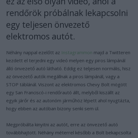
ez az első olyan videó, ahol a
rendőrök próbálnak lekapcsolni
egy teljesen önvezető
elektromos autót.
Néhány nappal ezelőtt az
Instagrammon
majd a Twitteren
kezdett el terjedni egy videó melyen egy piros lámpánál
álló önvezető autó látható. Eddig ez teljesen normális, hisz
az önvezető autók megállnak a piros lámpánál, vagy a
STOP táblánál. Viszont az elektromos Chevy Bolt mögött
egy San Franciscó-i rendőrautó állt, melyből kiszállt az
egyik járőr és az autonóm járműhöz lépett ahol nyugtázta,
hogy ebben az autóban bizony senki sem ül.
Megpróbálta kinyitni az autót, erre az önvezető autó
továbbhajtott. Néhány méterrel később a Bolt bekapcsolta