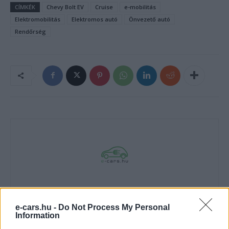
CÍMKÉK
Chevy Bolt EV
Cruise
e-mobilitás
Elektromobilitás
Elektromos autó
Önvezető autó
Rendőrség
e-cars.hu
e-cars.hu -
Do Not Process My Personal
Elektromosan közlekedsz, vagy a váltáson töprengsz?
Information
Érdekelnek a legfrissebb hírek az e-autók világából, vagy