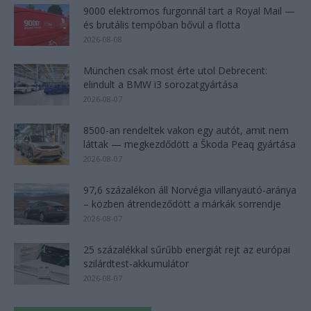
9000 elektromos furgonnál tart a Royal Mail —
és brutális tempóban bővül a flotta
2026-08-08
München csak most érte utol Debrecent:
elindult a BMW i3 sorozatgyártása
2026-08-07
8500-an rendeltek vakon egy autót, amit nem
láttak — megkezdődött a Škoda Peaq gyártása
2026-08-07
97,6 százalékon áll Norvégia villanyautó-aránya
– közben átrendeződött a márkák sorrendje
2026-08-07
25 százalékkal sűrűbb energiát rejt az európai
szilárdtest-akkumulátor
2026-08-07