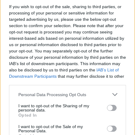
foglalkoztatnak a legújabb fejlesztések az elektromosság és a
fenntarthatóság területén? Akkor jó helyen jársz!
If you wish to opt-out of the sale, sharing to third parties, or
processing of your personal or sensitive information for
targeted advertising by us, please use the below opt-out
section to confirm your selection. Please note that after your
opt-out request is processed you may continue seeing
KAPCSOLÓDÓ CIKKEK
TÖBB A SZERZŐTŐL
interest-based ads based on personal information utilized by
us or personal information disclosed to third parties prior to
A Volkswagen csendben kínai
your opt-out. You may separately opt-out of the further
technológiára építi az elektromos
disclosure of your personal information by third parties on the
Elektromos
jövőjét
IAB’s list of downstream participants. This information may
autó
also be disclosed by us to third parties on the
IAB’s List of
Downstream Participants
that may further disclose it to other
A BYD hat szabadalommal készül a
third parties.
2027-es szilárdtest-akkumulátor-
áttörésre
Akkumulátor
Personal Data Processing Opt Outs
I want to opt-out of the Sharing of my
Hivatalos papírokban bukkant fel a
personal data.
Smart #2 – kiderült az ár és a
Opted In
Elektromos
végsebesség is
autó
I want to opt-out of the Sale of my
Personal Data.